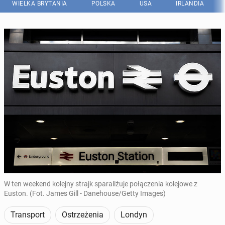
WIELKA BRYTANIA
POLSKA
USA
IRLANDIA
W ten weekend kolejny strajk sparaliżuje połączenia kolejowe z
Euston. (Fot. James Gill - Danehouse/Getty Images)
Transport
Ostrzeżenia
Londyn