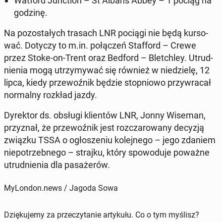
Watford Junc­tion – St Albans Abbey – 1 pociąg na
godzinę.
Na po­zo­sta­łych trasach LNR pociągi nie będą kur­so­
wać. Dotyczy to m.in. po­łą­czeń Staf­ford – Crewe
przez Stoke-on-Trent oraz Bedford – Blet­chley. Utrud­
nie­nia mogą utrzy­my­wać się również w nie­dzie­lę, 12
lipca, kiedy prze­woź­nik będzie stop­nio­wo przy­wra­cał
nor­mal­ny rozkład jazdy.
Dy­rek­tor ds. obsługi klien­tów LNR, Jonny Wiseman,
przy­znał, że prze­woź­nik jest roz­cza­ro­wa­ny decyzją
związku TSSA o ogło­sze­niu ko­lej­ne­go – jego zdaniem
nie­po­trzeb­ne­go – strajku, który spo­wo­du­je poważne
utrud­nie­nia dla pa­sa­że­rów.
MyLondon.news / Jagoda Sowa
Dziękujemy za przeczytanie artykułu. Co o tym myślisz?