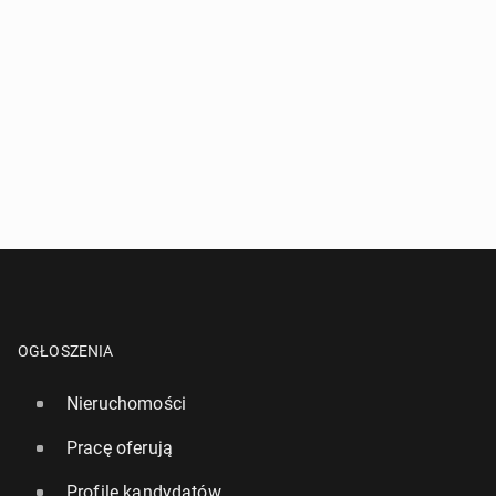
OGŁOSZENIA
Nieruchomości
Pracę oferują
Profile kandydatów