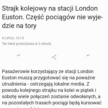
Strajk ko­le­jo­wy na stacji London
Euston. Część po­cią­gów nie wy­je­
dzie na tory
9 LIPCA, 15:15
Ten tekst przeczytasz w 2 minuty
Pa­sa­że­ro­wie ko­rzy­sta­ją­cy ze stacji London
Euston muszą przy­go­to­wać się na poważne
utrud­nie­nia - ostrze­ga­ją lokalne media. Z
powodu ko­lej­ne­go strajku na kolei w piątek i
sobotę wiele po­łą­czeń zo­sta­nie od­wo­ła­nych, a
na po­zo­sta­łych trasach pociągi będą kur­so­wać