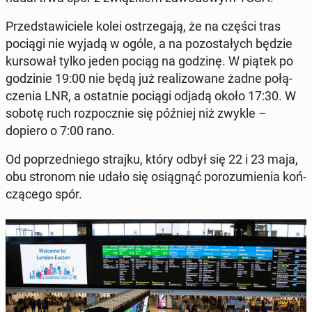
Przed­sta­wi­cie­le kolei ostrze­ga­ją, że na części tras
pociągi nie wyjadą w ogóle, a na po­zo­sta­łych będzie
kur­so­wał tylko jeden pociąg na godzinę. W piątek po
go­dzi­nie 19:00 nie będą już re­ali­zo­wa­ne żadne po­łą­
cze­nia LNR, a ostat­nie pociągi odjadą około 17:30. W
sobotę ruch roz­pocz­nie się później niż zwykle –
dopiero o 7:00 rano.
Od po­przed­nie­go strajku, który odbył się 22 i 23 maja,
obu stronom nie udało się osią­gnąć po­ro­zu­mie­nia koń­
czą­ce­go spór.