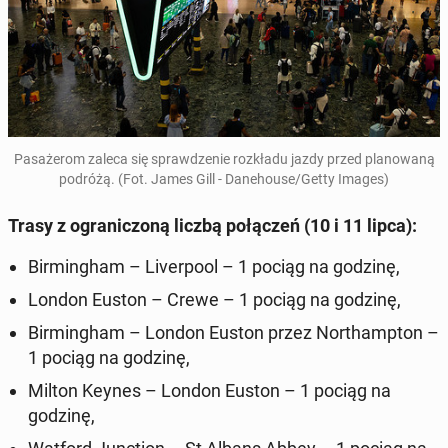
Pa­sa­że­rom zaleca się spraw­dze­nie roz­kła­du jazdy przed pla­no­wa­ną
podróżą. (Fot. James Gill - Da­ne­ho­use/Getty Images)
Trasy z ogra­ni­czo­ną liczbą po­łą­czeń (10 i 11 lipca):
Bir­ming­ham – Li­ver­po­ol – 1 pociąg na godzinę,
London Euston – Crewe – 1 pociąg na godzinę,
Bir­ming­ham – London Euston przez Nor­thamp­ton –
1 pociąg na godzinę,
Milton Keynes – London Euston – 1 pociąg na
godzinę,