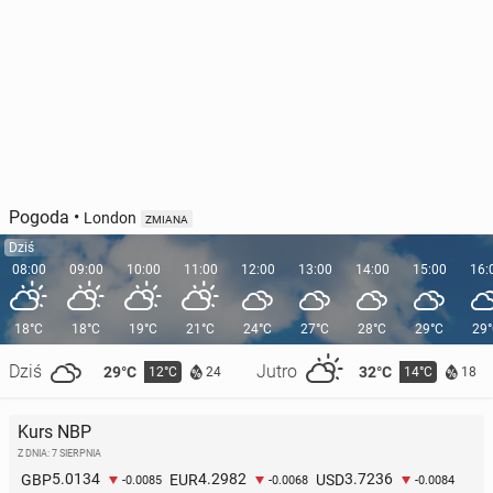
Pogoda
•
London
ZMIANA
Dziś
08:00
09:00
10:00
11:00
12:00
13:00
14:00
15:00
16:
18°C
18°C
19°C
21°C
24°C
27°C
28°C
29°C
29
Dziś
Jutro
29°C
32°C
12°C
14°C
24
18
Kurs NBP
Z DNIA: 7 SIERPNIA
5.0134
4.2982
3.7236
GBP
EUR
USD
-0.0085
-0.0068
-0.0084