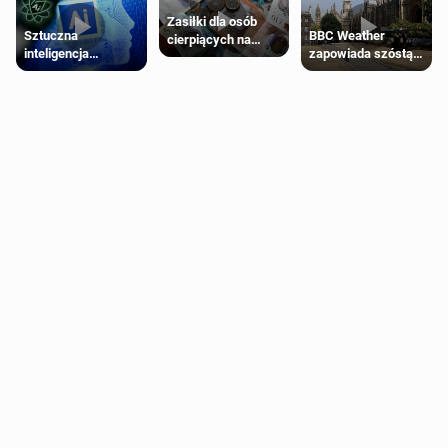
Zasiłki dla osób
Sztuczna
BBC Weather
cierpiących na
inteligencja
zapowiada szóstą
schorzenia
próbowała oszukać
falę upałów w
psychiczne
człowieka
Londynie