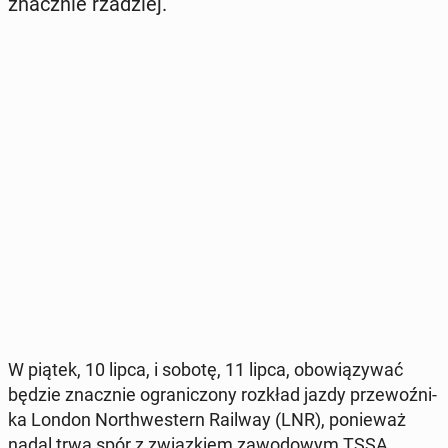
znacz­nie rza­dziej.
W piątek, 10 lipca, i sobotę, 11 lipca, obo­wią­zy­wać
będzie znacz­nie ogra­ni­czo­ny rozkład jazdy prze­woź­ni­
ka London Nor­th­we­stern Railway (LNR), po­nie­waż
nadal trwa spór z związ­kiem za­wo­do­wym TSSA.