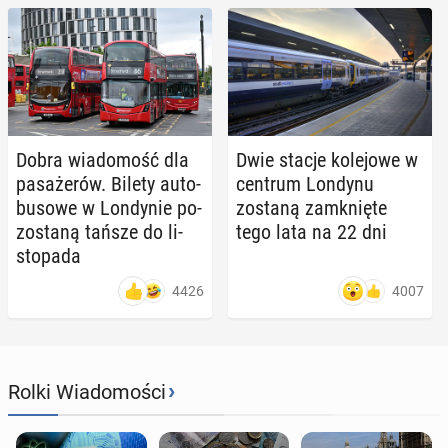
Dobra wia­do­mość dla
Dwie stacje ko­le­jo­we w
pa­sa­że­rów. Bilety au­to­
centrum Londynu
bu­so­we w Lon­dy­nie po­
zostaną za­mknię­te
zo­sta­ną tańsze do li­
tego lata na 22 dni
sto­pa­da
4426
4007
›
Rolki Wiadomości