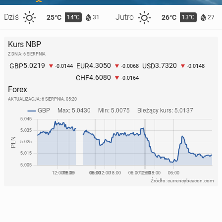
Dziś
Jutro
25°C
26°C
14°C
13°C
31
27
Kurs NBP
Z DNIA: 6 SIERPNIA
5.0219
4.3050
3.7320
GBP
EUR
USD
-0.0144
-0.0068
-0.0148
4.6080
CHF
-0.0164
Forex
AKTUALIZACJA:
6 SIERPNIA, 05:20
Źródło: currencybeacon.com