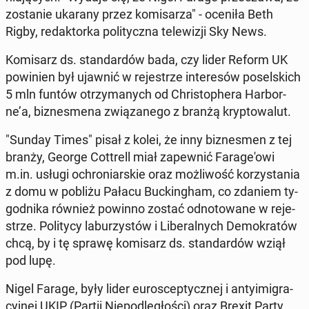
zo­sta­nie ukarany przez ko­mi­sa­rza" - oceniła Beth
Rigby, re­dak­tor­ka po­li­tycz­na te­le­wi­zji Sky News.
Ko­mi­sarz ds. stan­dar­dów bada, czy lider Reform UK
po­wi­nien był ujawnić w re­je­strze in­te­re­sów po­sel­skich
5 mln funtów otrzy­ma­nych od Chri­sto­phe­ra Har­bor­
ne’a, biz­nes­me­na zwią­za­ne­go z branżą kryp­to­wa­lut.
"Sunday Times" pisał z kolei, że inny biz­nes­men z tej
branży, George Cot­trell miał za­pew­nić Fa­ra­ge­'o­wi
m.in. usługi ochro­niar­skie oraz moż­li­wość ko­rzy­sta­nia
z domu w pobliżu Pałacu Buc­kin­gham, co zdaniem ty­
go­dni­ka również powinno zostać od­no­to­wa­ne w re­je­
strze. Po­li­ty­cy la­bu­rzy­stów i Li­be­ral­nych De­mo­kra­tów
chcą, by i tę sprawę ko­mi­sarz ds. stan­dar­dów wziął
pod lupę.
Nigel Farage, były lider eu­ro­scep­tycz­nej i an­ty­imi­gra­
cyj­nej UKIP (Partii Nie­pod­le­gło­ści) oraz Brexit Party,