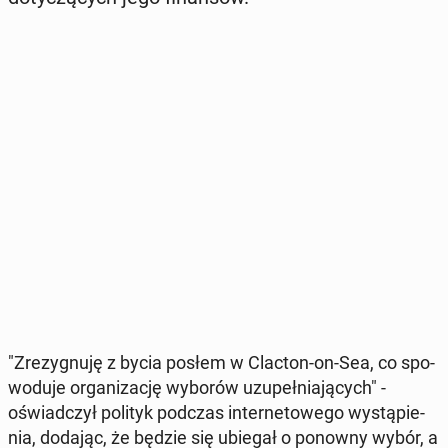
"Zre­zy­gnu­ję z bycia posłem w Clacton-on-Sea, co spo­
wo­du­je or­ga­ni­za­cję wyborów uzu­peł­nia­ją­cych" -
oświad­czył polityk podczas in­ter­ne­to­we­go wy­stą­pie­
nia, dodając, że będzie się ubiegał o ponowny wybór, a