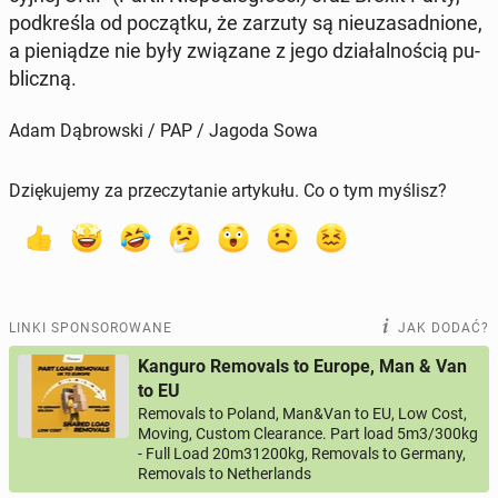
pod­kre­śla od po­cząt­ku, że zarzuty są nie­uza­sad­nio­ne,
a pie­nią­dze nie były zwią­za­ne z jego dzia­łal­no­ścią pu­
blicz­ną.
Adam Dąbrowski / PAP / Jagoda Sowa
Dziękujemy za przeczytanie artykułu. Co o tym myślisz?
LINKI SPONSOROWANE
JAK DODAĆ?
Kanguro Removals to Europe, Man & Van
to EU
Removals to Poland, Man&Van to EU, Low Cost,
Moving, Custom Clearance. Part load 5m3/300kg
- Full Load 20m31200kg, Removals to Germany,
Removals to Netherlands