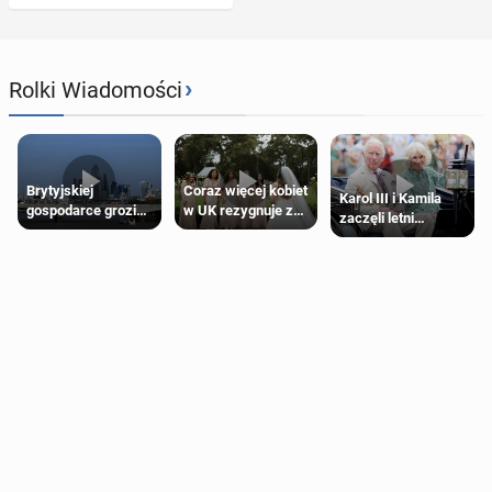
›
Rolki Wiadomości
Brytyjskiej
Coraz więcej kobiet
Karol III i Kamila
gospodarce grozi
w UK rezygnuje z
zaczęli letni
recesja, jeśli
roli druhny na
odpoczynek po
kryzys na Bliskim
ślubie
Igrzyskach
Wschodzie się
Wspólnoty w
przedłuży
Glasgow