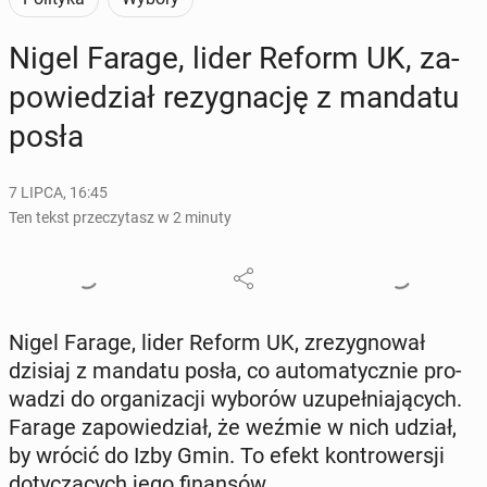
Nigel Farage, lider Reform UK, za­
po­wie­dział re­zy­gna­cję z mandatu
posła
7 LIPCA, 16:45
Ten tekst przeczytasz w 2 minuty
Nigel Farage, lider Reform UK, zre­zy­gno­wał
dzisiaj z mandatu posła, co au­to­ma­tycz­nie pro­
wa­dzi do or­ga­ni­za­cji wyborów uzu­peł­nia­ją­cych.
Farage za­po­wie­dział, że weźmie w nich udział,
by wrócić do Izby Gmin. To efekt kon­tro­wer­sji
do­ty­czą­cych jego fi­nan­sów.