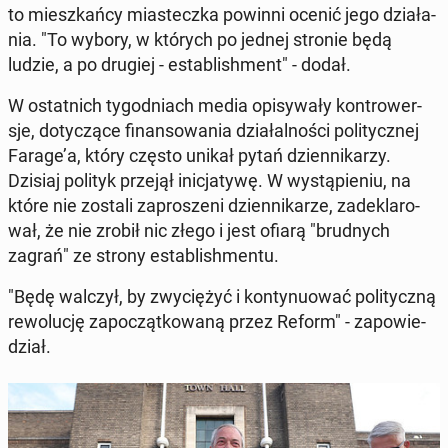
to miesz­kań­cy mia­stecz­ka powinni ocenić jego dzia­ła­
nia. "To wybory, w których po jednej stronie będą
ludzie, a po drugiej - es­ta­bli­sh­ment" - dodał.
W ostat­nich ty­go­dniach media opi­sy­wa­ły kon­tro­wer­
sje, do­ty­czą­ce fi­nan­so­wa­nia dzia­łal­no­ści po­li­tycz­nej
Farage’a, który często unikał pytań dzien­ni­ka­rzy.
Dzisiaj polityk przejął ini­cja­ty­wę. W wy­stą­pie­niu, na
które nie zostali za­pro­sze­ni dzien­ni­ka­rze, za­de­kla­ro­
wał, że nie zrobił nic złego i jest ofiarą "brud­nych
zagrań" ze strony es­ta­bli­sh­men­tu.
"Będę walczył, by zwy­cię­żyć i kon­ty­nu­ować po­li­tycz­ną
re­wo­lu­cję za­po­cząt­ko­wa­ną przez Reform" - za­po­wie­
dział.