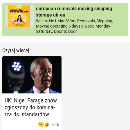
european removals moving shipping
storage uk-eu
We are No1 Man&Van, Removals, Shipping,
Moving operating 6 days a week, Monday-
Saturday, Door to Door.
Czytaj więcej
UK: Nigel Farage znów
zgło­szo­ny do ko­mi­sa­
rza ds. stan­dar­dów
846