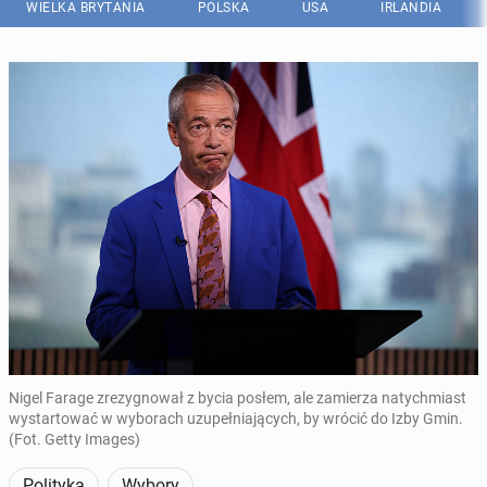
WIELKA BRYTANIA
POLSKA
USA
IRLANDIA
Nigel Farage zrezygnował z bycia posłem, ale zamierza natychmiast
wystartować w wyborach uzupełniających, by wrócić do Izby Gmin.
(Fot. Getty Images)
Polityka
Wybory