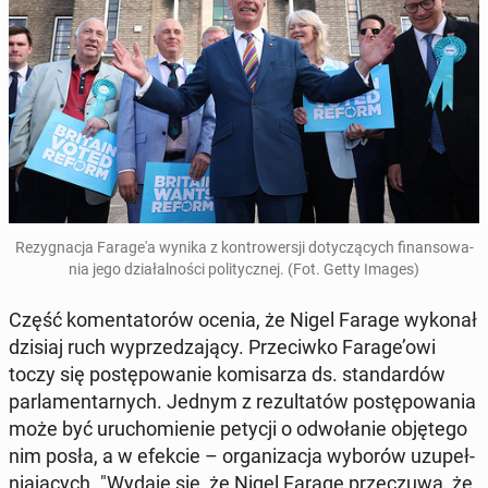
Re­zy­gna­cja Fa­ra­ge­'a wynika z kon­tro­wer­sji do­ty­czą­cych fi­nan­so­wa­
nia jego dzia­łal­no­ści po­li­tycz­nej. (Fot. Getty Images)
Część ko­men­ta­to­rów ocenia, że Nigel Farage wykonał
dzisiaj ruch wy­prze­dza­ją­cy. Prze­ciw­ko Farage’owi
toczy się po­stę­po­wa­nie ko­mi­sa­rza ds. stan­dar­dów
par­la­men­tar­nych. Jednym z re­zul­ta­tów po­stę­po­wa­nia
może być uru­cho­mie­nie petycji o od­wo­ła­nie ob­ję­te­go
nim posła, a w efekcie – or­ga­ni­za­cja wyborów uzu­peł­
nia­ją­cych. "Wydaje się, że Nigel Farage prze­czu­wa, że