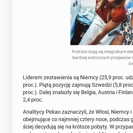
Podróże stają się in­te­gral­nym el
bar­dziej wi­docz­nych prze­ja­wów r
Ge
Liderem ze­sta­wie­nia są Niemcy (25,9 proc. udzia
proc.). Piątą pozycję zajmują Szwedzi (5,8 proc.
proc.). Dalej zna­la­zły się Belgia, Austria i Fin­la
2,4 proc.
Ana­li­ty­cy Pekao za­zna­czy­li, że Włosi, Niemcy i
obej­mu­ją­ce co naj­mniej cztery noce, podczas gd
ściej de­cy­du­ją się na krótsze pobyty. W przy­pa