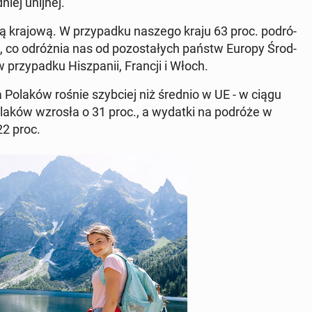
­niej unijnej.
ty­ką krajową. W przy­pad­ku naszego kraju 63 proc. po­dró­
, co od­róż­nia nas od po­zo­sta­łych państw Europy Środ­
przy­pad­ku Hisz­pa­nii, Francji i Włoch.
na Polaków rośnie szyb­ciej niż średnio w UE - w ciągu
Polaków wzrosła o 31 proc., a wydatki na podróże w
122 proc.