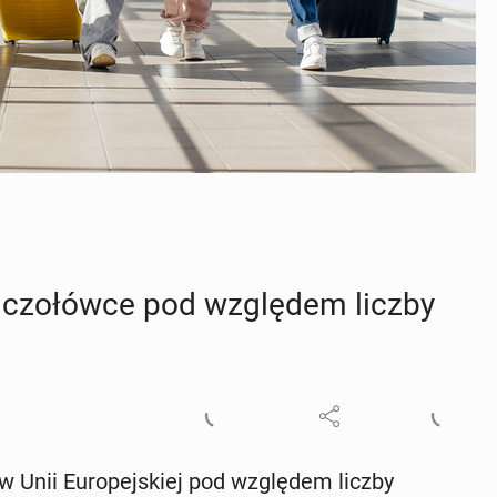
j czo­łów­ce pod wzglę­dem liczby
 Unii Eu­ro­pej­skiej pod wzglę­dem liczby