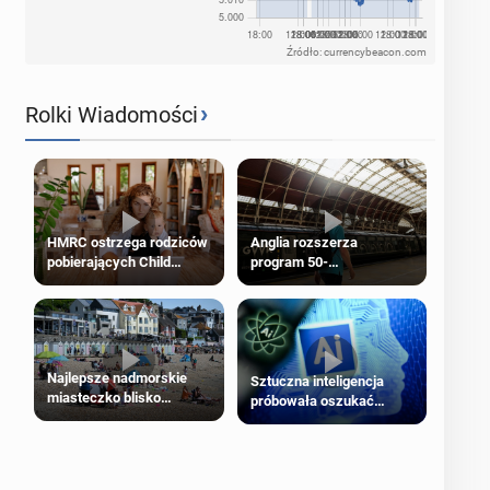
Źródło: currencybeacon.com
›
Rolki Wiadomości
HMRC ostrzega rodziców
Anglia rozszerza
pobierających Child
program 50-
Benefit. Mogą być
procentowych zniżek
zobowiązani do zwrotu
kolejowych na 18-latków
zasiłku
Najlepsze nadmorskie
Sztuczna inteligencja
miasteczko blisko
próbowała oszukać
Londynu
człowieka