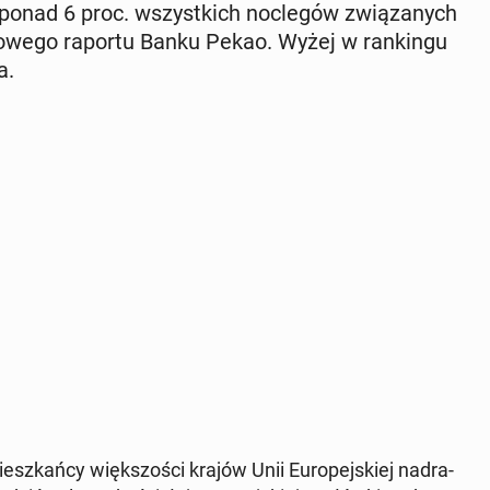
 ponad 6 proc. wszyst­kich noc­le­gów zwią­za­nych
­ko­we­go raportu Banku Pekao. Wyżej w ran­kin­gu
a.
esz­kań­cy więk­szo­ści krajów Unii Eu­ro­pej­skiej nad­ra­