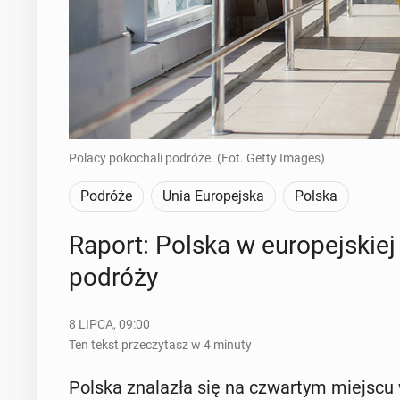
Polacy pokochali podróże. (Fot. Getty Images)
Podróże
Unia Europejska
Polska
Raport: Polska w eu­ro­pej­skie
podróży
8 LIPCA, 09:00
Ten tekst przeczytasz w 4 minuty
Polska zna­la­zła się na czwar­tym miejscu w