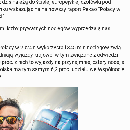
 dziś należą do ścisłej eu­ro­pej­skiej czo­łów­ki pod
banku wska­zu­jąc na naj­now­szy raport Pekao "Polacy w
i".
liczby pry­wat­nych noc­le­gów wy­prze­dza­ją nas
olacy w 2024 r. wy­ko­rzy­sta­li 345 mln noc­le­gów zwią­
d­nia­ją wyjazdy krajowe, w tym zwią­za­ne z od­wie­dzi­
 proc. z nich to wyjazdy na przy­naj­mniej cztery noce, a
y. Polska ma tym samym 6,2 proc. udziału we Wspól­no­cie
w.