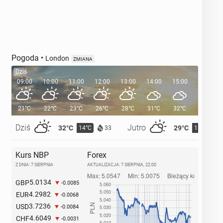
Pogoda
•
London
ZMIANA
Dziś
09:00
10:00
11:00
12:00
13:00
14:00
15:00
16:00
21°C
22°C
23°C
26°C
28°C
31°C
32°C
32°C
Dziś
Jutro
32°C
29°C
14°C
15°C
33
Kurs NBP
Forex
Z DNIA: 7 SIERPNIA
AKTUALIZACJA:
7 SIERPNIA, 22:00
5.0134
GBP
-0.0085
4.2982
EUR
-0.0068
3.7236
USD
-0.0084
4.6049
CHF
-0.0031