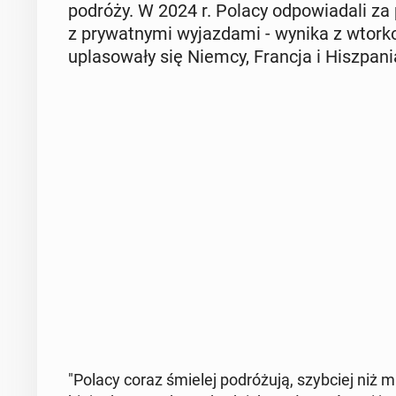
podróży. W 2024 r. Polacy od­po­wia­da­li za
z pry­wat­ny­mi wy­jaz­da­mi - wynika z wtor
upla­so­wa­ły się Niemcy, Francja i Hisz­pa­ni
"Polacy coraz śmielej po­dró­żu­ją, szyb­ciej niż mi