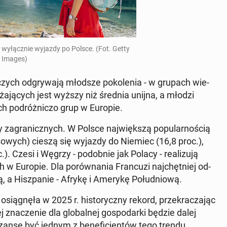
a wy­łącz­nie wyjazdy po Polsce. (Fot. Getty
Images)
zych od­gry­wa­ją młodsze po­ko­le­nia - w grupach wie­
a­ją­cych jest wyższy niż średnia unijna, a młodzi
ch po­dróż­ni­czo grup w Europie.
za­gra­nicz­nych. W Polsce naj­więk­szą po­pu­lar­no­ścią
­so­wych) cieszą się wyjazdy do Niemiec (16,8 proc.),
.). Czesi i Węgrzy - po­dob­nie jak Polacy - re­ali­zu­ją
 w Europie. Dla po­rów­na­nia Fran­cu­zi naj­chęt­niej od­
ą, a Hisz­pa­nie - Afrykę i Amerykę Po­łu­dnio­wą.
sią­gnę­ła w 2025 r. hi­sto­rycz­ny rekord, prze­kra­cza­jąc
zna­cze­nie dla glo­bal­nej go­spo­dar­ki będzie dalej
zansę być jednym z be­ne­fi­cjen­tów tego trendu.