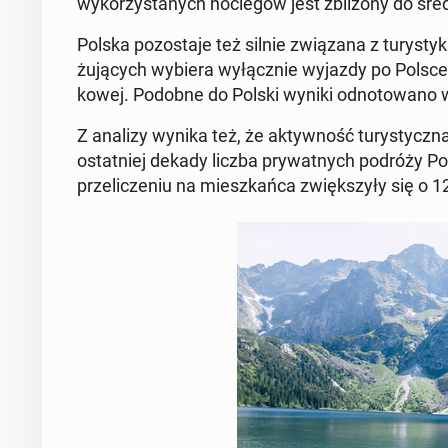
wy­ko­rzy­sta­nych noc­le­gów jest zbli­żo­ny do śred
Polska po­zo­sta­je też silnie zwią­za­na z tu­ry­s
żu­ją­cych wybiera wy­łącz­nie wyjazdy po Polsce
ko­wej. Podobne do Polski wyniki od­no­to­wa­no w 
Z analizy wynika też, że ak­tyw­ność tu­ry­stycz­
ostat­niej dekady liczba pry­wat­nych podróży 
prze­li­cze­niu na miesz­kań­ca zwięk­szy­ły się o 