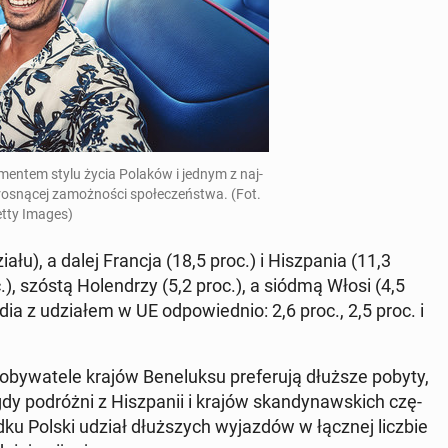
e­men­tem stylu życia Polaków i jednym z naj­
o­sną­cej za­moż­no­ści spo­łe­czeń­stwa. (Fot.
tty Images)
łu), a dalej Francja (18,5 proc.) i Hisz­pa­nia (11,3
), szóstą Ho­len­drzy (5,2 proc.), a siódmą Włosi (4,5
n­dia z udzia­łem w UE od­po­wied­nio: 2,6 proc., 2,5 proc. i
 oby­wa­te­le krajów Be­ne­luk­su pre­fe­ru­ją dłuższe pobyty,
y po­dróż­ni z Hisz­pa­nii i krajów skan­dy­naw­skich czę­
d­ku Polski udział dłuż­szych wy­jaz­dów w łącznej liczbie