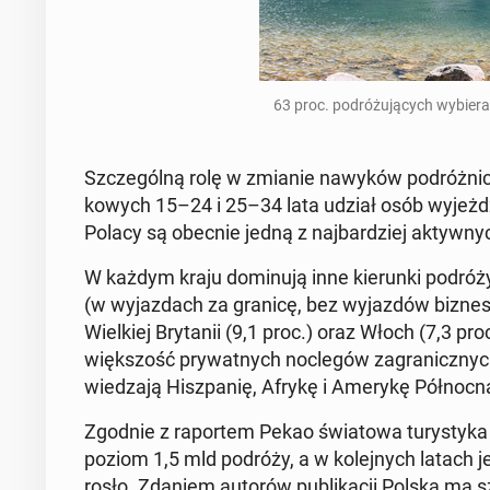
63 proc. po­dró­żu­ją­cych wybier
Szcze­gól­ną rolę w zmianie nawyków po­dróż­ni­c
ko­wych 15–24 i 25–34 lata udział osób wy­jeż­dż
Polacy są obecnie jedną z naj­bar­dziej ak­tyw­ny
W każdym kraju do­mi­nu­ją inne kie­run­ki podróży 
(w wy­jaz­dach za granicę, bez wy­jaz­dów biz­ne
Wiel­kiej Bry­ta­nii (9,1 proc.) oraz Włoch (7,3 proc
więk­szość pry­wat­nych noc­le­gów za­gra­nicz­nych
wie­dza­ją Hisz­pa­nię, Afrykę i Amerykę Pół­noc­n
Zgodnie z ra­por­tem Pekao świa­to­wa tu­ry­sty­ka o
poziom 1,5 mld podróży, a w ko­lej­nych latach jej 
rosło. Zdaniem autorów pu­bli­ka­cji Polska ma s