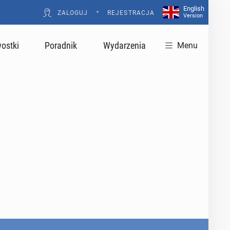
English
•
ZALOGUJ
REJESTRACJA
Version
ostki
Poradnik
Wydarzenia
Menu