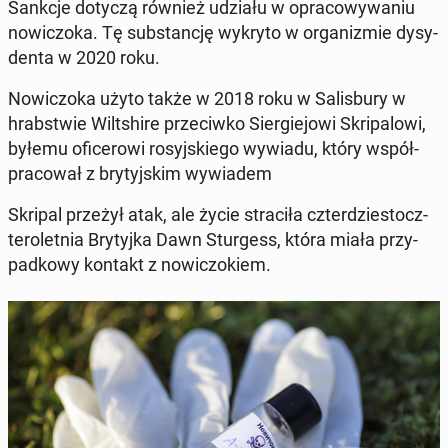
Sankcje dotyczą również udziału w opra­co­wy­wa­niu
no­wi­czo­ka. Tę sub­stan­cję wykryto w or­ga­ni­zmie dy­sy­
den­ta w 2020 roku.
No­wi­czo­ka użyto także w 2018 roku w Sa­lis­bu­ry w
hrab­stwie Wilt­shi­re prze­ciw­ko Sier­gie­jo­wi Skri­pa­lo­wi,
byłemu ofi­ce­ro­wi ro­syj­skie­go wywiadu, który współ­
pra­co­wał z bry­tyj­skim wy­wia­dem
Skripal przeżył atak, ale życie stra­ci­ła czter­dzie­stocz­
te­ro­let­nia Bry­tyj­ka Dawn Stur­gess, która miała przy­
pad­ko­wy kontakt z no­wi­czo­kiem.