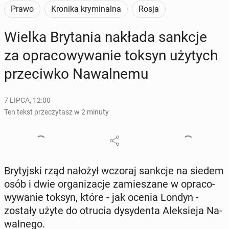
Prawo
Kronika kryminalna
Rosja
Wielka Bry­ta­nia nakłada sankcje
za opra­co­wy­wa­nie toksyn użytych
prze­ciw­ko Na­wal­ne­mu
7 LIPCA, 12:00
Ten tekst przeczytasz w 2 minuty
Bry­tyj­ski rząd nałożył wczoraj sankcje na siedem
osób i dwie or­ga­ni­za­cje za­mie­sza­ne w opra­co­
wy­wa­nie toksyn, które - jak ocenia Londyn -
zostały użyte do otrucia dy­sy­den­ta Alek­sie­ja Na­
wal­ne­go.