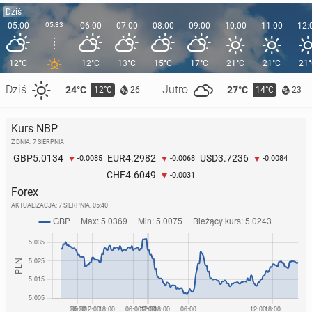
Dziś
05:00
05:33
06:00
07:00
08:00
09:00
10:00
11:00
12:
12°C
12°C
13°C
15°C
17°C
21°C
21°C
21
Dziś
Jutro
24°C
27°C
12°C
14°C
26
23
Kurs NBP
Z DNIA: 7 SIERPNIA
5.0134
4.2982
3.7236
GBP
EUR
USD
-0.0085
-0.0068
-0.0084
4.6049
CHF
-0.0031
Forex
AKTUALIZACJA:
7 SIERPNIA, 05:40