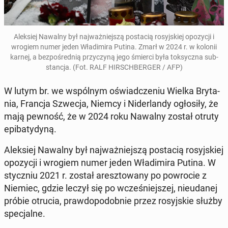
Alek­siej Nawalny był naj­waż­niej­szą po­sta­cią ro­syj­skiej opo­zy­cji i
wrogiem numer jeden Wła­di­mi­ra Putina. Zmarł w 2024 r. w kolonii
karnej, a bez­po­śred­nią przy­czy­ną jego śmierci była tok­sycz­na sub­
stan­cja. (Fot. RALF HIR­SCH­BER­GER / AFP)
W lutym br. we wspól­nym oświad­cze­niu Wielka Bry­ta­
nia, Francja Szwecja, Niemcy i Ni­der­lan­dy ogło­si­ły, że
mają pewność, że w 2024 roku Nawalny został otruty
epi­ba­ty­dy­ną.
Alek­siej Nawalny był naj­waż­niej­szą po­sta­cią ro­syj­skiej
opo­zy­cji i wrogiem numer jeden Wła­di­mi­ra Putina. W
stycz­niu 2021 r. został aresz­to­wa­ny po po­wro­cie z
Niemiec, gdzie leczył się po wcze­śniej­szej, nie­uda­nej
próbie otrucia, praw­do­po­dob­nie przez ro­syj­skie służby
spe­cjal­ne.