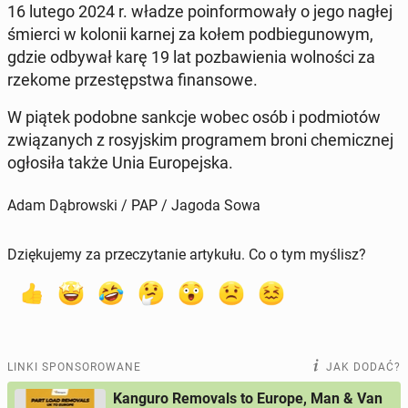
16 lutego 2024 r. władze po­in­for­mo­wa­ły o jego nagłej
śmierci w kolonii karnej za kołem pod­bie­gu­no­wym,
gdzie odbywał karę 19 lat po­zba­wie­nia wol­no­ści za
rzekome prze­stęp­stwa fi­nan­so­we.
W piątek podobne sankcje wobec osób i pod­mio­tów
zwią­za­nych z ro­syj­skim pro­gra­mem broni che­micz­nej
ogło­si­ła także Unia Eu­ro­pej­ska.
Adam Dąbrowski / PAP / Jagoda Sowa
Dziękujemy za przeczytanie artykułu. Co o tym myślisz?
LINKI SPONSOROWANE
JAK DODAĆ?
Kanguro Removals to Europe, Man & Van