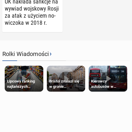
UK nakłada sankcje na
wywiad woj­sko­wy Rosji
za atak z użyciem no­
wi­czo­ka w 2018 r.
›
Rolki Wiadomości
Lipcowy ranking
Bristol znalazł się
Kierowcy
najtańszych
w gronie
autobusów w
supermarketów
najlepszych
Londynie
kierunków podróży
zapowiadają strajki
na świecie