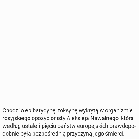
Chodzi o epi­ba­ty­dy­nę, toksynę wykrytą w or­ga­ni­zmie
ro­syj­skie­go opo­zy­cjo­ni­sty Alek­sie­ja Na­wal­ne­go, która
według ustaleń pięciu państw eu­ro­pej­skich praw­do­po­
dob­nie była bez­po­śred­nią przy­czy­ną jego śmierci.