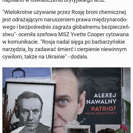
"Wie­lo­krot­ne uży­wa­nie przez Rosję broni che­micz­nej
jest od­ra­ża­ją­cym na­ru­sze­niem prawa mię­dzy­na­ro­do­
we­go i bez­po­śred­nio zagraża glo­bal­ne­mu bez­pie­czeń­
stwu"- oceniła szefowa MSZ Yvette Cooper cy­to­wa­na
w ko­mu­ni­ka­cie. "Rosja nadal sięga po bar­ba­rzyń­skie
na­rzę­dzia, by zadawać śmierć i cier­pie­nie nie­win­nym
cywilom, także na Ukra­inie" - dodała.