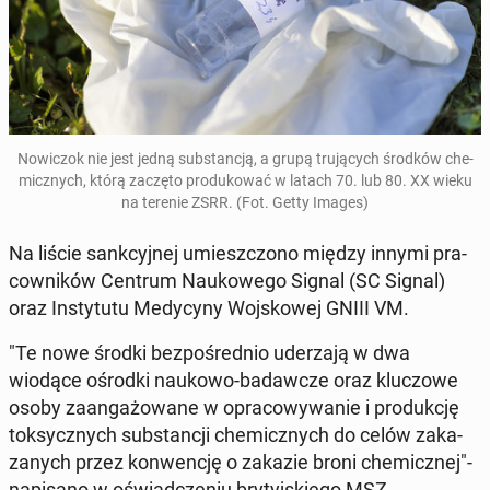
No­wi­czok nie jest jedną sub­stan­cją, a grupą tru­ją­cych środków che­
micz­nych, którą zaczęto pro­du­ko­wać w latach 70. lub 80. XX wieku
na terenie ZSRR. (Fot. Getty Images)
Na liście sank­cyj­nej umiesz­czo­no między innymi pra­
cow­ni­ków Centrum Na­uko­we­go Signal (SC Signal)
oraz In­sty­tu­tu Me­dy­cy­ny Woj­sko­wej GNIII VM.
"Te nowe środki bez­po­śred­nio ude­rza­ją w dwa
wiodące ośrodki naukowo-ba­daw­cze oraz klu­czo­we
osoby za­an­ga­żo­wa­ne w opra­co­wy­wa­nie i pro­duk­cję
tok­sycz­nych sub­stan­cji che­micz­nych do celów za­ka­
za­nych przez kon­wen­cję o zakazie broni che­micz­nej"-
na­pi­sa­no w oświad­cze­niu bry­tyj­skie­go MSZ