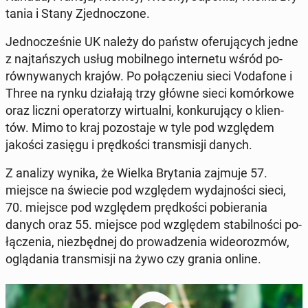
ta­nia i Stany Zjed­no­czo­ne.
Jed­no­cze­śnie UK należy do państw ofe­ru­ją­cych jedne
z naj­tań­szych usług mo­bil­ne­go in­ter­ne­tu wśród po­
rów­ny­wa­nych krajów. Po po­łą­cze­niu sieci Vo­da­fo­ne i
Three na rynku dzia­ła­ją trzy główne sieci ko­mór­ko­we
oraz liczni ope­ra­to­rzy wir­tu­al­ni, kon­ku­ru­ją­cy o klien­
tów. Mimo to kraj po­zo­sta­je w tyle pod wzglę­dem
jakości zasięgu i pręd­ko­ści trans­mi­sji danych.
Z analizy wynika, że Wielka Bry­ta­nia zajmuje 57.
miejsce na świecie pod wzglę­dem wy­daj­no­ści sieci,
70. miejsce pod wzglę­dem pręd­ko­ści po­bie­ra­nia
danych oraz 55. miejsce pod wzglę­dem sta­bil­no­ści po­
łą­cze­nia, nie­zbęd­nej do pro­wa­dze­nia wi­de­oro­zmów,
oglą­da­nia trans­mi­sji na żywo czy grania online.