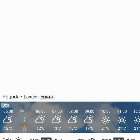
Pogoda
•
London
ZMIANA
Dziś
05:00
05:33
06:00
07:00
08:00
09:00
10:00
11:00
12:
12°C
12°C
13°C
15°C
17°C
21°C
21°C
21