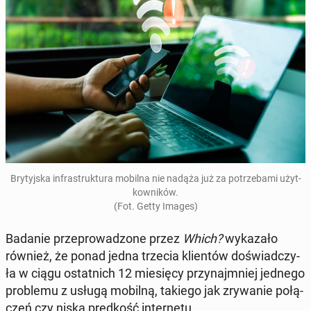
Bry­tyj­ska in­fra­struk­tu­ra mobilna nie nadąża już za po­trze­ba­mi użyt­
kow­ni­ków.
(Fot. Getty Images)
Badanie prze­pro­wa­dzo­ne przez
Which?
wy­ka­za­ło
również, że ponad jedna trzecia klien­tów do­świad­czy­
ła w ciągu ostat­nich 12 mie­się­cy przy­naj­mniej jednego
pro­ble­mu z usługą mobilną, takiego jak zry­wa­nie po­łą­
czeń czy niska pręd­kość in­ter­ne­tu.