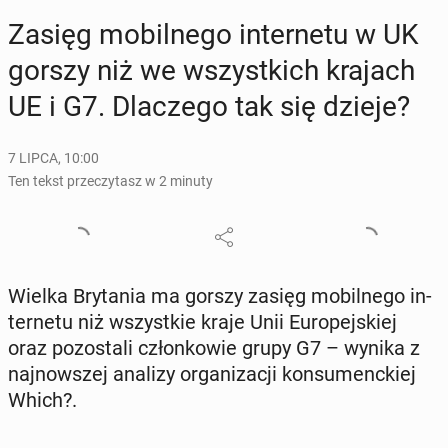
Zasięg mo­bil­ne­go in­ter­ne­tu w UK
gorszy niż we wszyst­kich krajach
UE i G7. Dla­cze­go tak się dzieje?
7 LIPCA, 10:00
Ten tekst przeczytasz w 2 minuty
Wielka Bry­ta­nia ma gorszy zasięg mo­bil­ne­go in­
ter­ne­tu niż wszyst­kie kraje Unii Eu­ro­pej­skiej
oraz po­zo­sta­li człon­ko­wie grupy G7 – wynika z
naj­now­szej analizy or­ga­ni­za­cji kon­su­menc­kiej
Which?.