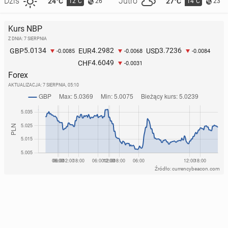
Dziś
Jutro
24°C
27°C
12°C
14°C
26
23
Kurs NBP
Z DNIA: 7 SIERPNIA
5.0134
4.2982
3.7236
GBP
EUR
USD
-0.0085
-0.0068
-0.0084
4.6049
CHF
-0.0031
Forex
AKTUALIZACJA:
7 SIERPNIA, 05:10
Źródło: currencybeacon.com