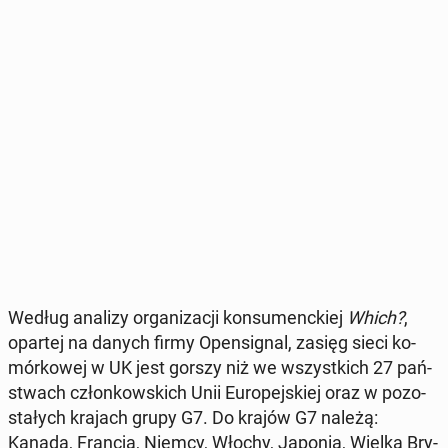
Według analizy or­ga­ni­za­cji kon­su­menc­kiej
Which?
,
opartej na danych firmy Open­si­gnal, zasięg sieci ko­
mór­ko­wej w UK jest gorszy niż we wszyst­kich 27 pań­
stwach człon­kow­skich Unii Eu­ro­pej­skiej oraz w po­zo­
sta­łych krajach grupy G7. Do krajów G7 należą:
Kanada, Francja, Niemcy, Włochy, Japonia, Wielka Bry­