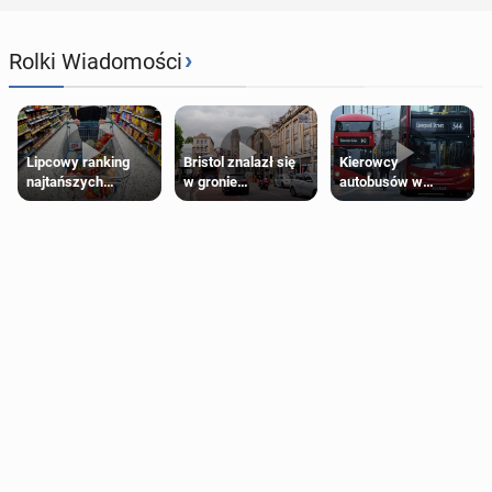
›
Rolki Wiadomości
Lipcowy ranking
Bristol znalazł się
Kierowcy
najtańszych
w gronie
autobusów w
supermarketów
najlepszych
Londynie
kierunków podróży
zapowiadają strajki
na świecie