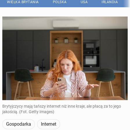
WIELKA BRYTANIA
POLSKA
USA
IRLANDIA
Brytyjczycy mają tańszy internet niż inne kraje, ale płacą za to jego
jakością. (Fot. Getty Images)
Gospodarka
Internet