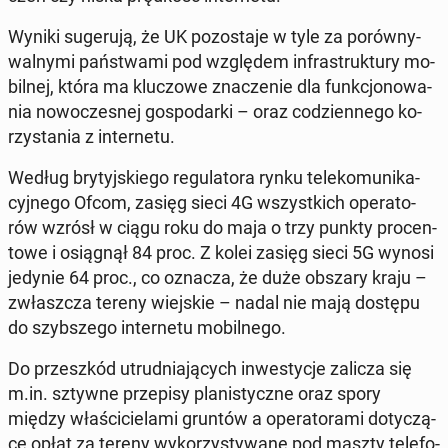
Wyniki su­ge­ru­ją, że UK po­zo­sta­je w tyle za po­rów­ny­
wal­ny­mi pań­stwa­mi pod wzglę­dem in­fra­struk­tu­ry mo­
bil­nej, która ma klu­czo­we zna­cze­nie dla funk­cjo­no­wa­
nia no­wo­cze­snej go­spo­dar­ki – oraz co­dzien­ne­go ko­
rzy­sta­nia z in­ter­ne­tu.
Według bry­tyj­skie­go re­gu­la­to­ra rynku te­le­ko­mu­ni­ka­
cyj­ne­go Ofcom, zasięg sieci 4G wszyst­kich ope­ra­to­
rów wzrósł w ciągu roku do maja o trzy punkty pro­cen­
to­we i osią­gnął 84 proc. Z kolei zasięg sieci 5G wynosi
jedynie 64 proc., co oznacza, że duże obszary kraju –
zwłasz­cza tereny wiej­skie – nadal nie mają dostępu
do szyb­sze­go in­ter­ne­tu mo­bil­ne­go.
Do prze­szkód utrud­nia­ją­cych in­we­sty­cje zalicza się
m.in. sztywne prze­pi­sy pla­ni­stycz­ne oraz spory
między wła­ści­cie­la­mi gruntów a ope­ra­to­ra­mi do­ty­czą­
ce opłat za tereny wy­ko­rzy­sty­wa­ne pod maszty te­le­fo­