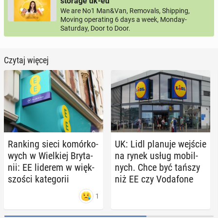
storage uk-eu
We are No1 Man&Van, Removals, Shipping,
Moving operating 6 days a week, Monday-
Saturday, Door to Door.
Czytaj więcej
Ranking sieci ko­mór­ko­
UK: Lidl planuje wejście
wych w Wiel­kiej Bry­ta­
na rynek usług mo­bil­
nii: EE liderem w więk­
nych. Chce być tańszy
szo­ści ka­te­go­rii
niż EE czy Vo­da­fo­ne
1