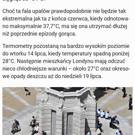
Choć ta fala upałów praw­do­po­dob­nie nie będzie tak
eks­tre­mal­na jak ta z końca czerwca, kiedy od­no­to­wa­
no mak­sy­mal­nie 37,7°C, ma się ona utrzy­mać dłużej
niż po­przed­nie epizody gorąca.
Ter­mo­me­try po­zo­sta­ną na bardzo wysokim po­zio­mie
do wtorku 14 lipca, kiedy tem­pe­ra­tu­ry spadną poniżej
28°C. Na­stęp­nie miesz­kań­cy Londynu mają odczuć
nieco chłod­niej­sze warunki – około 27°C oraz okre­so­
we opady deszczu aż do nie­dzie­li 19 lipca.