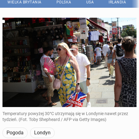
WIELKA BRYTANIA
POLSKA
USA
IRLANDIA
Temperatury powyżej 30°C utrzymają się w Londynie nawet przez
tydzień. (Fot. Toby Shepheard / AFP via Getty Images)
Pogoda
Londyn