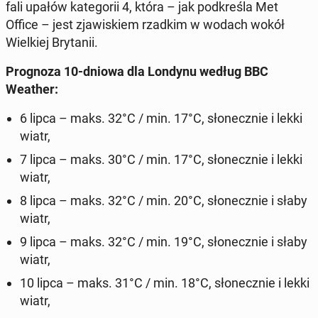
fali upałów ka­te­go­rii 4, która – jak pod­kre­śla Met
Office – jest zja­wi­skiem rzadkim w wodach wokół
Wiel­kiej Bry­ta­nii.
Pro­gno­za 10-dniowa dla Londynu według BBC
Weather:
6 lipca – maks. 32°C / min. 17°C, sło­necz­nie i lekki
wiatr,
7 lipca – maks. 30°C / min. 17°C, sło­necz­nie i lekki
wiatr,
8 lipca – maks. 32°C / min. 20°C, sło­necz­nie i słaby
wiatr,
9 lipca – maks. 32°C / min. 19°C, sło­necz­nie i słaby
wiatr,
10 lipca – maks. 31°C / min. 18°C, sło­necz­nie i lekki
wiatr,