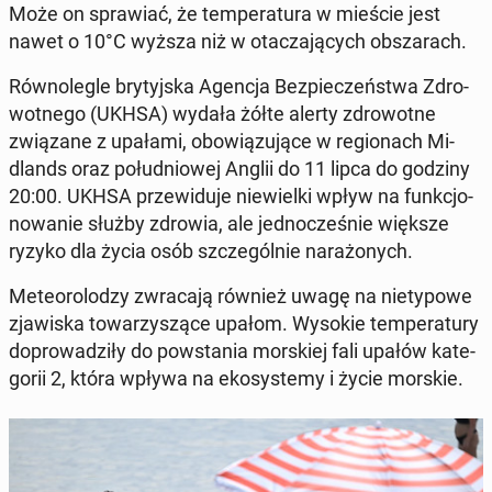
Może on spra­wiać, że tem­pe­ra­tu­ra w mieście jest
nawet o 10°C wyższa niż w ota­cza­ją­cych ob­sza­rach.
Rów­no­le­gle bry­tyj­ska Agencja Bez­pie­czeń­stwa Zdro­
wot­ne­go (UKHSA) wydała żółte alerty zdro­wot­ne
zwią­za­ne z upałami, obo­wią­zu­ją­ce w re­gio­nach Mi­
dlands oraz po­łu­dnio­wej Anglii do 11 lipca do godziny
20:00. UKHSA prze­wi­du­je nie­wiel­ki wpływ na funk­cjo­
no­wa­nie służby zdrowia, ale jed­no­cze­śnie większe
ryzyko dla życia osób szcze­gól­nie na­ra­żo­nych.
Me­te­oro­lo­dzy zwra­ca­ją również uwagę na nie­ty­po­we
zja­wi­ska to­wa­rzy­szą­ce upałom. Wysokie tem­pe­ra­tu­ry
do­pro­wa­dzi­ły do po­wsta­nia mor­skiej fali upałów ka­te­
go­rii 2, która wpływa na eko­sys­te­my i życie morskie.