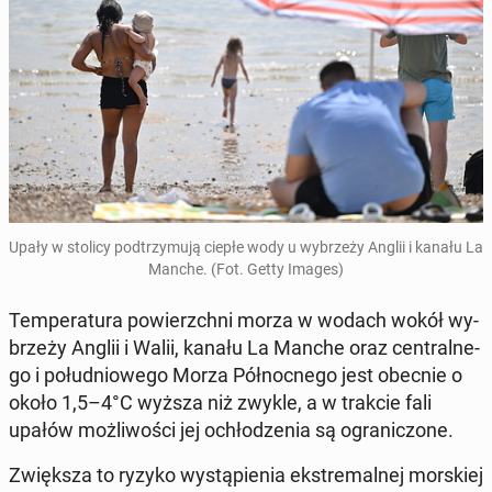
Upały w stolicy pod­trzy­mu­ją ciepłe wody u wy­brze­ży Anglii i kanału La
Manche. (Fot. Getty Images)
Tem­pe­ra­tu­ra po­wierzch­ni morza w wodach wokół wy­
brze­ży Anglii i Walii, kanału La Manche oraz cen­tral­ne­
go i po­łu­dnio­we­go Morza Pół­noc­ne­go jest obecnie o
około 1,5–4°C wyższa niż zwykle, a w trakcie fali
upałów moż­li­wo­ści jej ochło­dze­nia są ogra­ni­czo­ne.
Zwięk­sza to ryzyko wy­stą­pie­nia eks­tre­mal­nej mor­skiej