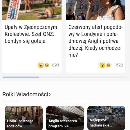
Upały w Zjed­no­czo­nym
Czer­wo­ny alert po­go­do­
Kró­le­stwie. Szef ONZ:
wy w Lon­dy­nie i po­łu­
Londyn się gotuje
dnio­wej Anglii potrwa
dłużej. Kiedy ochło­dze­
nie?
893
1522
›
Rolki Wiadomości
Najlepsze
HMRC ostrzega
Anglia rozszerza
nadmorskie
rodziców
program 50-