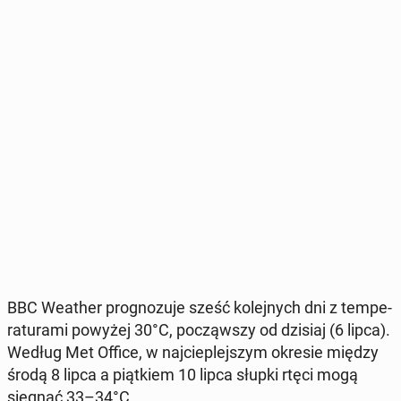
BBC Weather pro­gno­zu­je sześć ko­lej­nych dni z tem­pe­
ra­tu­ra­mi powyżej 30°C, po­cząw­szy od dzisiaj (6 lipca).
Według Met Office, w naj­cie­plej­szym okresie między
środą 8 lipca a piąt­kiem 10 lipca słupki rtęci mogą
sięgnąć 33–34°C.