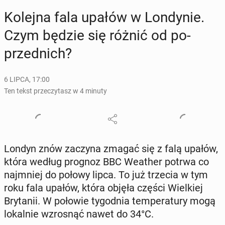
Kolejna fala upałów w Lon­dy­nie.
Czym będzie się różnić od po­
przed­nich?
6 LIPCA, 17:00
Ten tekst przeczytasz w 4 minuty
Londyn znów zaczyna zmagać się z falą upałów,
która według prognoz BBC Weather potrwa co
naj­mniej do połowy lipca. To już trzecia w tym
roku fala upałów, która objęła części Wiel­kiej
Bry­ta­nii. W połowie ty­go­dnia tem­pe­ra­tu­ry mogą
lo­kal­nie wzro­snąć nawet do 34°C.