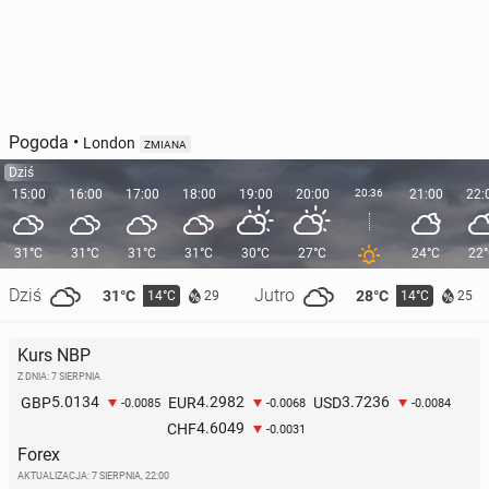
Pogoda
•
London
ZMIANA
Dziś
15:00
16:00
17:00
18:00
19:00
20:00
20:36
21:00
22:
31°C
31°C
31°C
31°C
30°C
27°C
24°C
22
Dziś
Jutro
31°C
28°C
14°C
14°C
29
25
Kurs NBP
Z DNIA: 7 SIERPNIA
5.0134
4.2982
3.7236
GBP
EUR
USD
-0.0085
-0.0068
-0.0084
4.6049
CHF
-0.0031
Forex
AKTUALIZACJA:
7 SIERPNIA, 22:00