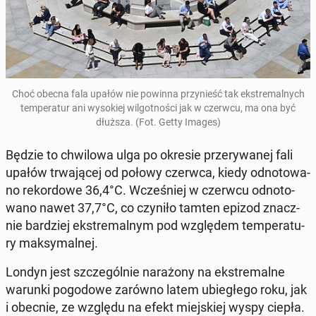
Choć obecna fala upałów nie powinna przy­nieść tak eks­tre­mal­nych
tem­pe­ra­tur ani wy­so­kiej wil­got­no­ści jak w czerwcu, ma ona być
dłuższa. (Fot. Getty Images)
Będzie to chwi­lo­wa ulga po okresie prze­ry­wa­nej fali
upałów trwa­ją­cej od połowy czerwca, kiedy od­no­to­wa­
no re­kor­do­we 36,4°C. Wcze­śniej w czerwcu od­no­to­
wa­no nawet 37,7°C, co czyniło tamten epizod znacz­
nie bar­dziej eks­tre­mal­nym pod wzglę­dem tem­pe­ra­tu­
ry mak­sy­mal­nej.
Londyn jest szcze­gól­nie na­ra­żo­ny na eks­tre­mal­ne
warunki po­go­do­we zarówno latem ubie­głe­go roku, jak
i obecnie, ze względu na efekt miej­skiej wyspy ciepła.