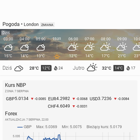
Pogoda
•
London
ZMIANA
Dziś
03:00
04:00
05:00
05:35
06:00
07:00
08:00
09:00
10:
15°C
14°C
13°C
12°C
14°C
17°C
21°C
23
Dziś
Jutro
28°C
32°C
12°C
14°C
24
17
Kurs NBP
Z DNIA: 7 SIERPNIA
5.0134
4.2982
3.7236
GBP
EUR
USD
-0.0085
-0.0068
-0.0084
4.6049
CHF
-0.0031
Forex
AKTUALIZACJA:
7 SIERPNIA, 22:00