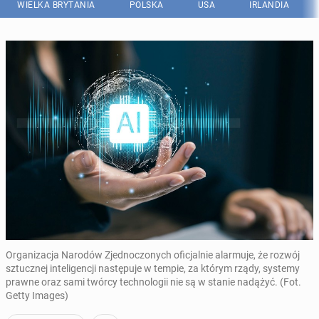
WIELKA BRYTANIA
POLSKA
USA
IRLANDIA
Organizacja Narodów Zjednoczonych oficjalnie alarmuje, że rozwój
sztucznej inteligencji następuje w tempie, za którym rządy, systemy
prawne oraz sami twórcy technologii nie są w stanie nadążyć. (Fot.
Getty Images)