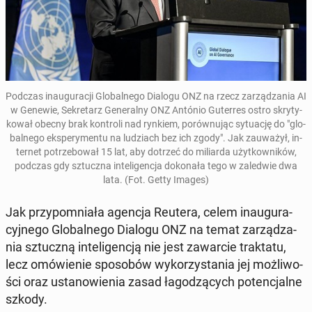
Podczas in­au­gu­ra­cji Glo­bal­ne­go Dialogu ONZ na rzecz za­rzą­dza­nia AI
w Genewie, Se­kre­tarz Ge­ne­ral­ny ONZ António Gu­ter­res ostro skry­ty­
ko­wał obecny brak kon­tro­li nad rynkiem, po­rów­nu­jąc sy­tu­ację do "glo­
bal­ne­go eks­pe­ry­men­tu na lu­dziach bez ich zgody". Jak za­uwa­żył, in­
ter­net po­trze­bo­wał 15 lat, aby dotrzeć do mi­liar­da użyt­kow­ni­ków,
podczas gdy sztucz­na in­te­li­gen­cja do­ko­na­ła tego w za­le­d­wie dwa
lata. (Fot. Getty Images)
Jak przy­po­mnia­ła agencja Reutera, celem in­au­gu­ra­
cyj­ne­go Glo­bal­ne­go Dialogu ONZ na temat za­rzą­dza­
nia sztucz­ną in­te­li­gen­cją nie jest za­war­cie trak­ta­tu,
lecz omó­wie­nie spo­so­bów wy­ko­rzy­sta­nia jej moż­li­wo­
ści oraz usta­no­wie­nia zasad ła­go­dzą­cych po­ten­cjal­ne
szkody.