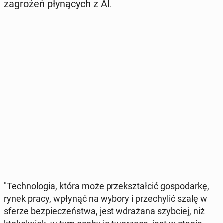
za­gro­żeń pły­ną­cych z AI.
"Tech­no­lo­gia, która może prze­kształ­cić go­spo­dar­kę,
rynek pracy, wpłynąć na wybory i prze­chy­lić szalę w
sferze bez­pie­czeń­stwa, jest wdra­ża­na szyb­ciej, niż