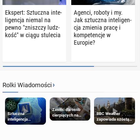
Ekspert: Sztucz­na in­te­
Agenci, roboty i my.
li­gen­cja niemal na
Jak sztucz­na in­te­li­gen­
pewno "znisz­czy ludz­
cja zmienia pracę i
kość" w ciągu stu­le­cia
kom­pe­ten­cje w
Europie?
›
Rolki Wiadomości
Zasiłki dla osób
Sztuczna
BBC Weather
cierpiących na
inteligencja
zapowiada szóstą
schorzenia
próbowała oszukać
falę upałów w
psychiczne
człowieka
Londynie