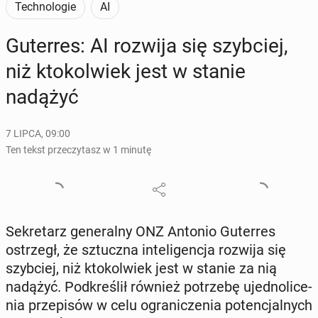
Technologie
AI
Gu­ter­res: AI rozwija się szyb­ciej,
niż kto­kol­wiek jest w stanie
nadążyć
7 LIPCA, 09:00
Ten tekst przeczytasz w 1 minutę
Se­kre­tarz ge­ne­ral­ny ONZ Antonio Gu­ter­res
ostrzegł, że sztucz­na in­te­li­gen­cja rozwija się
szyb­ciej, niż kto­kol­wiek jest w stanie za nią
nadążyć. Pod­kre­ślił również po­trze­bę ujed­no­li­ce­
nia prze­pi­sów w celu ogra­ni­cze­nia po­ten­cjal­nych