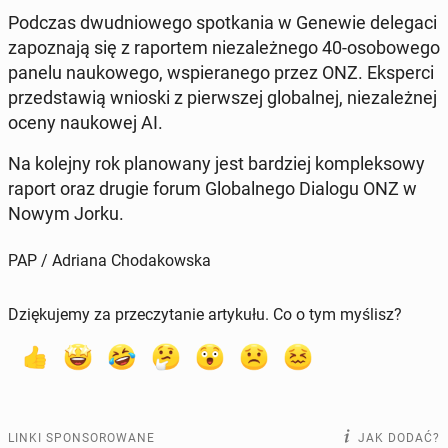
Podczas dwu­dnio­we­go spo­tka­nia w Genewie de­le­ga­ci
za­po­zna­ją się z ra­por­tem nie­za­leż­ne­go 40-oso­bo­we­go
panelu na­uko­we­go, wspie­ra­ne­go przez ONZ. Eks­per­ci
przed­sta­wią wnioski z pierw­szej glo­bal­nej, nie­za­leż­nej
oceny na­uko­wej AI.
Na kolejny rok pla­no­wa­ny jest bar­dziej kom­plek­so­wy
raport oraz drugie forum Glo­bal­ne­go Dialogu ONZ w
Nowym Jorku.
PAP / Adriana Chodakowska
Dziękujemy za przeczytanie artykułu. Co o tym myślisz?
LINKI SPONSOROWANE
JAK DODAĆ?