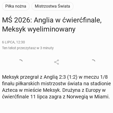
Piłka nożna
Mistrzostwa Świata
MŚ 2026: Anglia w ćwierć­fi­na­le,
Meksyk wy­eli­mi­no­wa­ny
6 LIPCA, 12:30
Ten tekst przeczytasz w 3 minuty
Meksyk prze­grał z Anglią 2:3 (1:2) w meczu 1/8
finału pił­kar­skich mi­strzostw świata na sta­dio­nie
Azteca w mieście Meksyk. Drużyna z Europy w
ćwierć­fi­na­le 11 lipca zagra z Nor­we­gią w Miami.