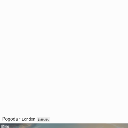
Pogoda
•
London
ZMIANA
Dziś