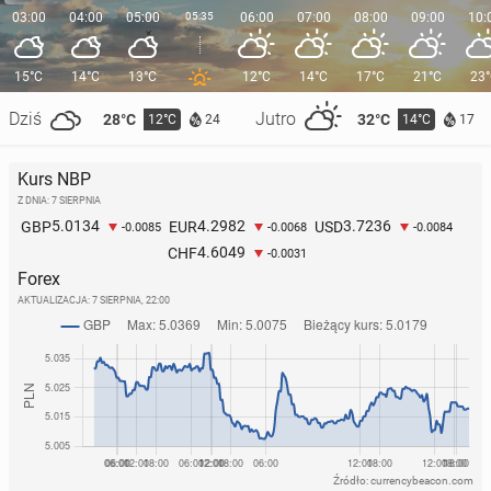
03:00
04:00
05:00
05:35
06:00
07:00
08:00
09:00
10:
15°C
14°C
13°C
12°C
14°C
17°C
21°C
23
Dziś
Jutro
28°C
32°C
12°C
14°C
24
17
Kurs NBP
Z DNIA: 7 SIERPNIA
5.0134
4.2982
3.7236
GBP
EUR
USD
-0.0085
-0.0068
-0.0084
4.6049
CHF
-0.0031
Forex
AKTUALIZACJA:
7 SIERPNIA, 22:00
Źródło: currencybeacon.com