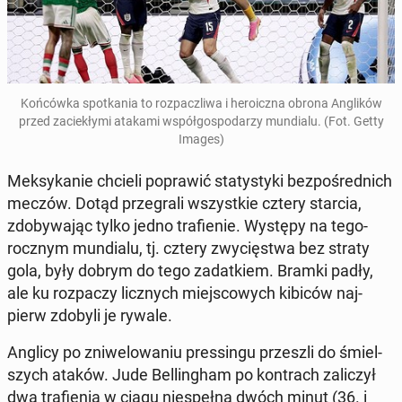
Koń­ców­ka spo­tka­nia to roz­pacz­li­wa i he­ro­icz­na obrona An­gli­ków
przed za­cie­kły­mi atakami współ­go­spo­da­rzy mun­dia­lu. (Fot. Getty
Images)
Mek­sy­ka­nie chcieli po­pra­wić sta­ty­sty­ki bez­po­śred­nich
meczów. Dotąd prze­gra­li wszyst­kie cztery starcia,
zdo­by­wa­jąc tylko jedno tra­fie­nie. Występy na te­go­
rocz­nym mun­dia­lu, tj. cztery zwy­cię­stwa bez straty
gola, były dobrym do tego za­dat­kiem. Bramki padły,
ale ku roz­pa­czy licz­nych miej­sco­wych kibiców naj­
pierw zdobyli je rywale.
Anglicy po zni­we­lo­wa­niu pres­sin­gu prze­szli do śmiel­
szych ataków. Jude Bel­lin­gham po kon­trach za­li­czył
dwa tra­fie­nia w ciągu nie­speł­na dwóch minut (36. i