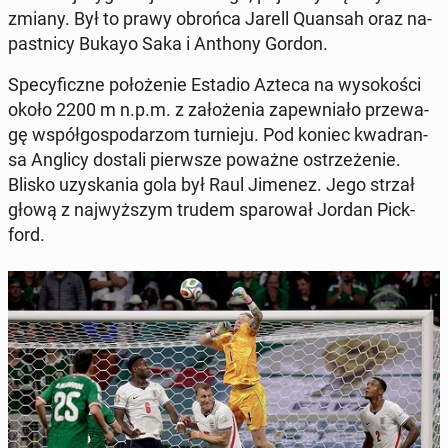
zmiany. Był to prawy obrońca Jarell Quansah oraz na­
past­ni­cy Bukayo Saka i Anthony Gordon.
Spe­cy­ficz­ne po­ło­że­nie Estadio Azteca na wy­so­ko­ści
około 2200 m n.p.m. z za­ło­że­nia za­pew­nia­ło prze­wa­
gę współ­go­spo­da­rzom tur­nie­ju. Pod koniec kwa­dran­
sa Anglicy dostali pierw­sze poważne ostrze­że­nie.
Blisko uzy­ska­nia gola był Raul Jimenez. Jego strzał
głową z naj­wyż­szym trudem spa­ro­wał Jordan Pick­
ford.