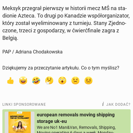
Meksyk prze­grał pierw­szy w hi­sto­rii mecz MŚ na sta­
dio­nie Azteca. To drugi po Ka­na­dzie współ­or­ga­ni­za­tor,
który został wy­eli­mi­no­wa­ny z tur­nie­ju. Stany Zjed­no­
czo­ne, trzeci z go­spo­da­rzy, w ćwierć­fi­na­le zagra z
Belgią.
PAP / Adriana Chodakowska
Dziękujemy za przeczytanie artykułu. Co o tym myślisz?
LINKI SPONSOROWANE
JAK DODAĆ?
european removals moving shipping
storage uk-eu
We are No1 Man&Van, Removals, Shipping,
Moving operating 6 days a week, Monday-