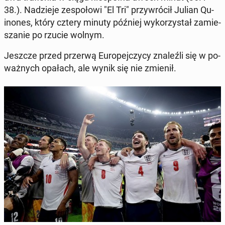
38.). Na­dzie­je ze­spo­ło­wi "El Tri" przy­wró­cił Julian Qu­
ino­nes, który cztery minuty później wy­ko­rzy­stał za­mie­
sza­nie po rzucie wolnym.
Jeszcze przed przerwą Eu­ro­pej­czy­cy zna­leź­li się w po­
waż­nych opałach, ale wynik się nie zmienił.