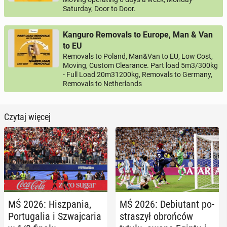
Saturday, Door to Door.
Kanguro Removals to Europe, Man & Van
to EU
Removals to Poland, Man&Van to EU, Low Cost,
Moving, Custom Clearance. Part load 5m3/300kg
- Full Load 20m31200kg, Removals to Germany,
Removals to Netherlands
Czytaj więcej
MŚ 2026: Hisz­pa­nia,
MŚ 2026: De­biu­tant po­
Por­tu­ga­lia i Szwaj­ca­ria
stra­szył obroń­ców