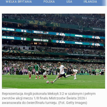
WIELKA BRYTANIA
POLSKA
USA
IRLANDIA
Reprezentacja Anglii pokonała Meksyk 3:2 w szalonym i pełnym
zwrotów akcji meczu 1/8 finału Mistrzostw Świata 2026 i
awansowała do ćwierćfinału turnieju. (Fot. Getty Images)