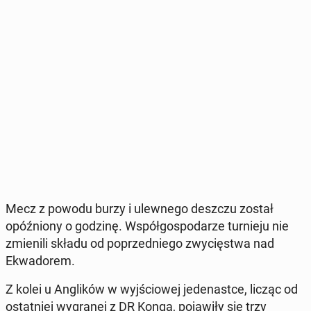
Mecz z powodu burzy i ulew­ne­go deszczu został
opóź­nio­ny o godzinę. Współ­go­spo­da­rze tur­nie­ju nie
zmie­ni­li składu od po­przed­nie­go zwy­cię­stwa nad
Ekwa­do­rem.
Z kolei u An­gli­ków w wyj­ścio­wej je­de­na­st­ce, licząc od
ostat­niej wy­gra­nej z DR Konga, po­ja­wi­ły się trzy