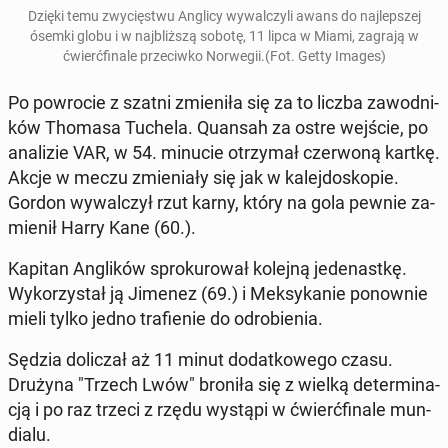
Dzięki temu zwy­cię­stwu Anglicy wy­wal­czy­li awans do naj­lep­szej
ósemki globu i w naj­bliż­szą sobotę, 11 lipca w Miami, zagrają w
ćwierć­fi­na­le prze­ciw­ko Nor­we­gii.(Fot. Getty Images)
Po po­wro­cie z szatni zmie­ni­ła się za to liczba za­wod­ni­
ków Thomasa Tuchela. Quansah za ostre wejście, po
ana­li­zie VAR, w 54. minucie otrzy­mał czer­wo­ną kartkę.
Akcje w meczu zmie­nia­ły się jak w ka­lej­do­sko­pie.
Gordon wy­wal­czył rzut karny, który na gola pewnie za­
mie­nił Harry Kane (60.).
Kapitan An­gli­ków spro­ku­ro­wał kolejną je­de­nast­kę.
Wy­ko­rzy­stał ją Jimenez (69.) i Mek­sy­ka­nie po­now­nie
mieli tylko jedno tra­fie­nie do od­ro­bie­nia.
Sędzia do­li­czał aż 11 minut do­dat­ko­we­go czasu.
Drużyna "Trzech Lwów" broniła się z wielką de­ter­mi­na­
cją i po raz trzeci z rzędu wystąpi w ćwierć­fi­na­le mun­
dia­lu.