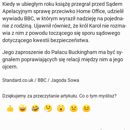
Kiedy w ubie­głym roku książę prze­grał przed Sądem
Ape­la­cyj­nym sprawę prze­ciw­ko Home Office, udzie­lił
wywiadu BBC, w którym wyraził na­dzie­ję na po­jed­na­
nie z rodziną. Ujawnił również, że król Karol nie roz­ma­
wia z nim z powodu to­czą­ce­go się sporu są­do­we­go
do­ty­czą­ce­go kwestii bez­pie­czeń­stwa.
Jego za­pro­sze­nie do Pałacu Buc­kin­gham ma być sy­
gna­łem po­pra­wia­ją­cych się relacji między nim a jego
ojcem.
Standard.co.uk / BBC / Jagoda Sowa
Dziękujemy za przeczytanie artykułu. Co o tym myślisz?