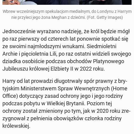
Wbrew wcze­śniej­szym spe­ku­la­cjom me­dial­nym, do Londynu z Harrym
nie przy­le­ci jego żona Meghan z dziećmi. (Fot. Getty Images)
Jed­no­cze­śnie wy­ra­ża­no na­dzie­ję, że król będzie mógł
po raz pierw­szy od czte­rech lat po­now­nie spotkać się
ze swoimi naj­młod­szy­mi wnukami. Sied­mio­let­ni
Archie i pię­cio­let­nia Lili, po raz ostatni wi­dzie­li swojego
dziadka oso­bi­ście podczas ob­cho­dów Pla­ty­no­we­go
Ju­bi­le­uszu kró­lo­wej Elż­bie­ty II w 2022 roku.
Harry od lat pro­wa­dzi dłu­go­trwa­ły spór prawny z bry­
tyj­skim Mi­ni­ster­stwem Spraw We­wnętrz­nych (Home
Office) do­ty­czą­cy zasad ochrony jego i jego rodziny
podczas pobytu w Wiel­kiej Bry­ta­nii. Poziom tej
ochrony został zmie­nio­ny po tym, jak w 2020 roku zre­
zy­gno­wał z peł­nie­nia obo­wiąz­ków członka rodziny
kró­lew­skiej.