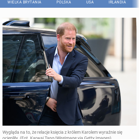
WIELKA BRYTANIA
POLSKA
USA
IRLANDIA
Wygląda na to, że relacje księcia z królem Karolem wyraźnie się
ociepliły. (Fot. Karwai Tang/WireImage via Getty Images)