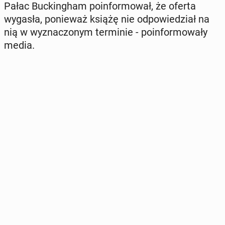
Pałac Buc­kin­gham po­in­for­mo­wał, że oferta
wygasła, po­nie­waż książę nie od­po­wie­dział na
nią w wy­zna­czo­nym ter­mi­nie - po­in­for­mo­wa­ły
media.