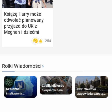
Książę Harry może
odwołać pla­no­wa­ny
przy­jazd do UK z
Meghan i dziećmi
254
›
Rolki Wiadomości
Zasiłki dla osób
Sztuczna
BBC Weather
cierpiących na
inteligencja
zapowiada szóstą
schorzenia
próbowała oszukać
falę upałów w
psychiczne
człowieka
Londynie