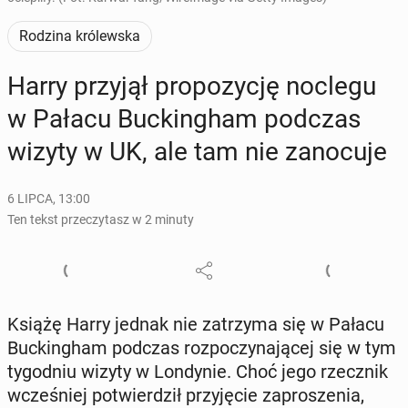
Rodzina królewska
Harry przyjął pro­po­zy­cję noclegu
w Pałacu Buc­kin­gham podczas
wizyty w UK, ale tam nie za­no­cu­je
6 LIPCA, 13:00
Ten tekst przeczytasz w 2 minuty
Książę Harry jednak nie za­trzy­ma się w Pałacu
Buc­kin­gham podczas roz­po­czy­na­ją­cej się w tym
ty­go­dniu wizyty w Lon­dy­nie. Choć jego rzecz­nik
wcze­śniej po­twier­dził przy­ję­cie za­pro­sze­nia,