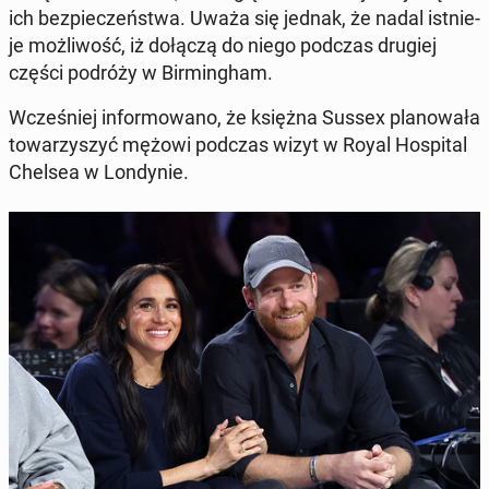
ich bez­pie­czeń­stwa. Uważa się jednak, że nadal ist­nie­
je moż­li­wość, iż dołączą do niego podczas drugiej
części podróży w Bir­ming­ham.
Wcze­śniej in­for­mo­wa­no, że księżna Sussex pla­no­wa­ła
to­wa­rzy­szyć mężowi podczas wizyt w Royal Ho­spi­tal
Chelsea w Lon­dy­nie.