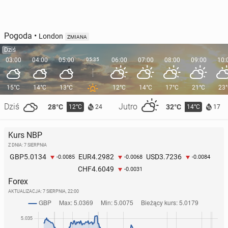
Pogoda
•
London
ZMIANA
Dziś
03:00
04:00
05:00
05:35
06:00
07:00
08:00
09:00
10:
15°C
14°C
13°C
12°C
14°C
17°C
21°C
23
Dziś
Jutro
28°C
32°C
12°C
14°C
24
17
Kurs NBP
Z DNIA: 7 SIERPNIA
5.0134
4.2982
3.7236
GBP
EUR
USD
-0.0085
-0.0068
-0.0084
4.6049
CHF
-0.0031
Forex
AKTUALIZACJA:
7 SIERPNIA, 22:00