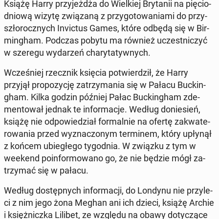
Książę Harry przy­jeż­dża do Wiel­kiej Bry­ta­nii na pię­cio­
dnio­wą wizytę zwią­za­ną z przy­go­to­wa­nia­mi do przy­
szło­rocz­nych In­vic­tus Games, które odbędą się w Bir­
ming­ham. Podczas pobytu ma również uczest­ni­czyć
w szeregu wy­da­rzeń cha­ry­ta­tyw­nych.
Wcze­śniej rzecz­nik księcia po­twier­dził, że Harry
przyjął pro­po­zy­cję za­trzy­ma­nia się w Pałacu Buc­kin­
gham. Kilka godzin później Pałac Buc­kin­gham zde­
men­to­wał jednak te in­for­ma­cje. Według do­nie­sień,
książę nie od­po­wie­dział for­mal­nie na ofertę za­kwa­te­
ro­wa­nia przed wy­zna­czo­nym ter­mi­nem, który upłynął
z końcem ubie­głe­go ty­go­dnia. W związku z tym w
weekend po­in­for­mo­wa­no go, że nie będzie mógł za­
trzy­mać się w pałacu.
Według do­stęp­nych in­for­ma­cji, do Londynu nie przy­le­
ci z nim jego żona Meghan ani ich dzieci, książę Archie
i księż­nicz­ka Lilibet, ze względu na obawy do­ty­czą­ce