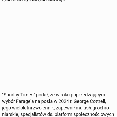
"Sunday Times" podał, że w roku po­prze­dza­ją­cym
wybór Farage’a na posła w 2024 r. George Cot­trell,
jego wie­lo­let­ni zwo­len­nik, za­pew­nił mu usługi ochro­
niar­skie, spe­cja­li­stów ds. plat­form spo­łecz­no­ścio­wych