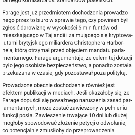
tar­ne­go ko­mi­sa­rza ds. stan­dar­dów po­sel­skich.
Farage jest już przed­mio­tem do­cho­dze­nia pro­wa­dzo­
ne­go przez to biuro w sprawie tego, czy po­wi­nien był
zgłosić da­ro­wi­znę w wy­so­ko­ści 5 mln funtów od
miesz­ka­ją­ce­go w Taj­lan­dii i zaj­mu­ją­ce­go się kryp­to­wa­
lu­ta­mi bry­tyj­skie­go mi­liar­de­ra Chri­sto­phe­ra Har­bor­
ne­'a, którą otrzy­mał przed ob­ję­ciem mandatu par­la­
men­tar­ne­go. Farage ar­gu­men­tu­je, że celem tej dotacji
było jego oso­bi­ste bez­pie­czeń­stwo, a ponadto została
prze­ka­za­na w czasie, gdy po­zo­sta­wał poza po­li­ty­ką.
Pro­wa­dzo­ne obecnie do­cho­dze­nie również jest
efektem pu­bli­ka­cji w mediach. Jeśli oka­za­ło­by się, że
Farage do­pu­ścił się po­waż­ne­go na­ru­sze­nia zasad par­
la­men­tar­nych, może zostać za­wie­szo­ny w peł­nie­niu
funkcji posła. Za­wie­sze­nie trwa­ją­ce 10 dni lub dłużej
mogłoby spo­wo­do­wać zło­że­nie petycji o od­wo­ła­nie,
co po­ten­cjal­nie zmu­si­ło­by do prze­pro­wa­dze­nia