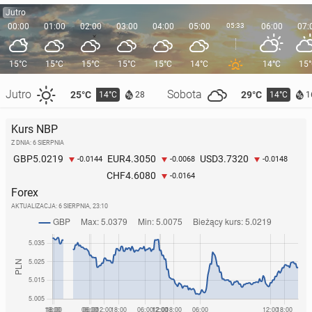
Jutro
00:00
01:00
02:00
03:00
04:00
05:00
05:33
06:00
07:
15°C
15°C
15°C
15°C
15°C
14°C
14°C
15
Jutro
Sobota
25°C
29°C
14°C
14°C
28
1
Kurs NBP
Z DNIA: 6 SIERPNIA
5.0219
4.3050
3.7320
GBP
EUR
USD
-0.0144
-0.0068
-0.0148
4.6080
CHF
-0.0164
Forex
AKTUALIZACJA:
6 SIERPNIA, 23:10