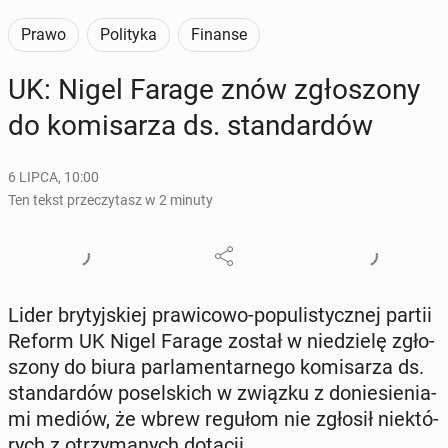
Prawo
Polityka
Finanse
UK: Nigel Farage znów zgło­szo­ny
do ko­mi­sa­rza ds. stan­dar­dów
6 LIPCA, 10:00
Ten tekst przeczytasz w 2 minuty
Lider bry­tyj­skiej pra­wi­co­wo-po­pu­li­stycz­nej partii
Reform UK Nigel Farage został w nie­dzie­lę zgło­
szo­ny do biura par­la­men­tar­ne­go ko­mi­sa­rza ds.
stan­dar­dów po­sel­skich w związku z do­nie­sie­nia­
mi mediów, że wbrew regułom nie zgłosił nie­któ­
rych z otrzy­ma­nych dotacji.