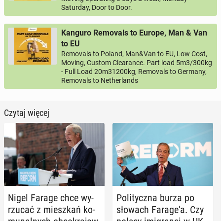
Saturday, Door to Door.
Kanguro Removals to Europe, Man & Van
to EU
Removals to Poland, Man&Van to EU, Low Cost,
Moving, Custom Clearance. Part load 5m3/300kg
- Full Load 20m31200kg, Removals to Germany,
Removals to Netherlands
Czytaj więcej
Nigel Farage chce wy­
Po­li­tycz­na burza po
rzu­cać z miesz­kań ko­
słowach Fa­ra­ge­'a. Czy