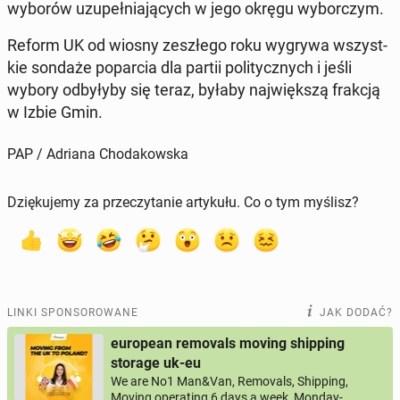
wyborów uzu­peł­nia­ją­cych w jego okręgu wy­bor­czym.
Reform UK od wiosny ze­szłe­go roku wygrywa wszyst­
kie sondaże po­par­cia dla partii po­li­tycz­nych i jeśli
wybory od­by­ły­by się teraz, byłaby naj­więk­szą frakcją
w Izbie Gmin.
PAP / Adriana Chodakowska
Dziękujemy za przeczytanie artykułu. Co o tym myślisz?
LINKI SPONSOROWANE
JAK DODAĆ?
european removals moving shipping
storage uk-eu
We are No1 Man&Van, Removals, Shipping,
Moving operating 6 days a week, Monday-