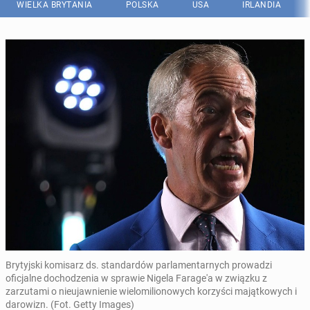
WIELKA BRYTANIA
POLSKA
USA
IRLANDIA
Brytyjski komisarz ds. standardów parlamentarnych prowadzi
oficjalne dochodzenia w sprawie Nigela Farage'a w związku z
zarzutami o nieujawnienie wielomilionowych korzyści majątkowych i
darowizn. (Fot. Getty Images)