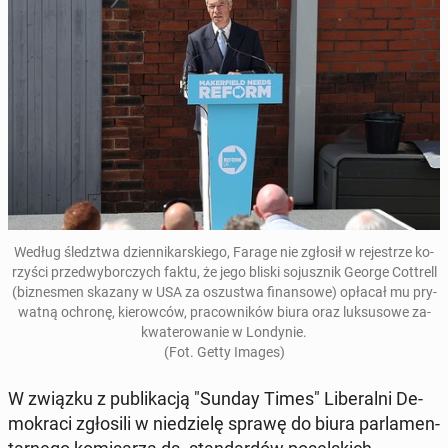
Według śledz­twa dzien­ni­kar­skie­go, Farage nie zgłosił w re­je­strze ko­
rzy­ści przed­wy­bor­czych faktu, że jego bliski so­jusz­nik George Cot­trell
(biz­nes­men skazany w USA za oszu­stwa fi­nan­so­we) opłacał mu pry­
wat­ną ochronę, kie­row­ców, pra­cow­ni­ków biura oraz luk­su­so­we za­
kwa­te­ro­wa­nie w Lon­dy­nie.
(Fot. Getty Images)
W związku z pu­bli­ka­cją "Sunday Times" Li­be­ral­ni De­
mo­kra­ci zgło­si­li w nie­dzie­lę sprawę do biura par­la­men­