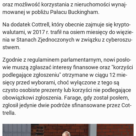
oraz moż­li­wość ko­rzy­sta­nia z nie­ru­cho­mo­ści wy­naj­
mo­wa­nej w pobliżu Pałacu Buc­kin­gham.
Na dodatek Cot­trell, który obecnie zajmuje się kryp­to­
wa­lu­ta­mi, w 2017 r. trafił na osiem mie­się­cy do wię­zie­
nia w Stanach Zjed­no­czo­nych w związku z cy­be­ro­szu­
stwem.
Zgodnie z re­gu­la­mi­nem par­la­men­tar­nym, nowi po­sło­
wie muszą zgła­szać in­te­re­sy fi­nan­so­we oraz "ko­rzy­ści
pod­le­ga­ją­ce zgło­sze­niu" otrzy­ma­ne w ciągu 12 mie­
się­cy przed wy­bo­ra­mi, choć wy­łą­czo­ne z tego są
czysto oso­bi­ste pre­zen­ty lub ko­rzy­ści nie pod­le­ga­ją­ce
obo­wiąz­ko­wi zgło­sze­nia. Farage, gdy został posłem,
zgłosił jedynie dwie podróże sfi­nan­so­wa­ne przez Cot­
trel­la.