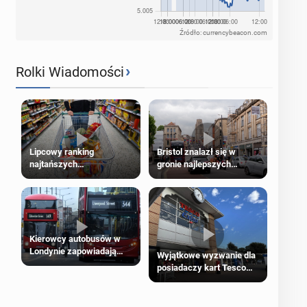
Źródło: currencybeacon.com
›
Rolki Wiadomości
Lipcowy ranking
Bristol znalazł się w
najtańszych
gronie najlepszych
supermarketów
kierunków podróży na
świecie
Kierowcy autobusów w
Londynie zapowiadają
Wyjątkowe wyzwanie dla
strajki
posiadaczy kart Tesco
Clubcard!