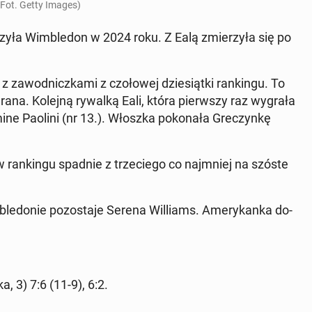
(Fot. Getty Images)
czy­ła Wim­ble­don w 2024 roku. Z Ealą zmie­rzy­ła się po
 za­wod­nicz­ka­mi z czo­ło­wej dzie­siąt­ki ran­kin­gu. To
ygrana. Kolejną rywalką Eali, która pierw­szy raz wygrała
ne Paolini (nr 13.). Włoszka po­ko­na­ła Gre­czyn­kę
ran­kin­gu spadnie z trze­cie­go co naj­mniej na szóste
m­ble­do­nie po­zo­sta­je Serena Wil­liams. Ame­ry­kan­ka do­
ka, 3) 7:6 (11-9), 6:2.