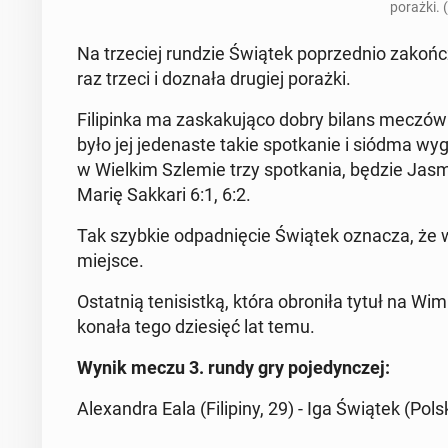
porażki. 
Na trze­ciej rundzie Świątek po­przed­nio za­koń­
raz trzeci i doznała drugiej porażki.
Fi­li­pin­ka ma za­ska­ku­ją­co dobry bilans meczów z
było jej je­de­na­ste takie spo­tka­nie i siódma w
w Wielkim Szlemie trzy spo­tka­nia, będzie Jasmi
Marię Sakkari 6:1, 6:2.
Tak szybkie od­pad­nię­cie Świątek oznacza, że w 
miejsce.
Ostat­nią te­ni­sist­ką, która obro­ni­ła tytuł na Wi
ko­na­ła tego dzie­sięć lat temu.
Wynik meczu 3. rundy gry po­je­dyn­czej:
Ale­xan­dra Eala (Fi­li­pi­ny, 29) - Iga Świątek (Pols