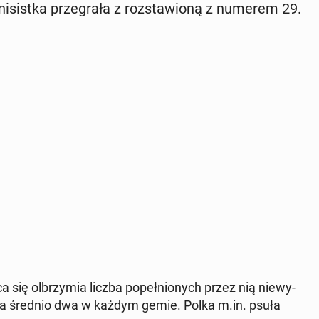
ni­sist­ka prze­gra­ła z roz­sta­wio­ną z numerem 29.
się ol­brzy­mia liczba po­peł­nio­nych przez nią nie­wy­
za średnio dwa w każdym gemie. Polka m.in. psuła