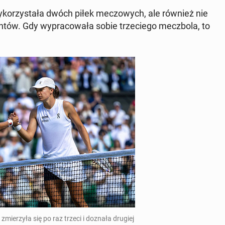
wy­ko­rzy­sta­ła dwóch piłek me­czo­wych, ale również nie
tów. Gdy wy­pra­co­wa­ła sobie trze­cie­go mecz­bo­la, to
k zmie­rzy­ła się po raz trzeci i doznała drugiej