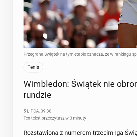
Przegrana Świątek na tym etapie oznacza, że w rankingu spad
Tenis
Wim­ble­don: Świątek nie obroni
rundzie
5 LIPCA, 09:30
Ten tekst przeczytasz w 3 minuty
Roz­sta­wio­na z numerem trzecim Iga Świąt