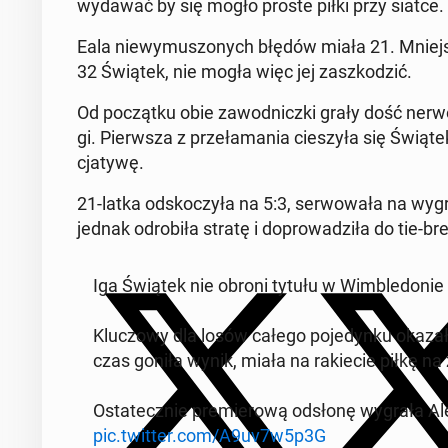
wydawać by się mogło proste piłki przy siatce.
Eala nie­wy­mu­szo­nych błędów miała 21. Mniej­sza
32 Świątek, nie mogła więc jej za­szko­dzić.
Od po­cząt­ku obie za­wod­nicz­ki grały dość ner
gi. Pierw­sza z prze­ła­ma­nia cie­szy­ła się Świąte
cja­ty­wę.
21-latka od­sko­czy­ła na 5:3, ser­wo­wa­ła na w
jednak od­ro­bi­ła stratę i do­pro­wa­dzi­ła do ti
Iga Świątek nie obroni tytułu w Wim­ble­do­nie ð
Klu­czo­wy dla losów całego po­je­dyn­ku okazał
czas goniła wynik, miała na ra­kie­cie piłkę na z
Osta­tecz­nie pre­mie­ro­wą odsłonę wygrała Ale
pic.twitter.com/A9uv7w5p3G