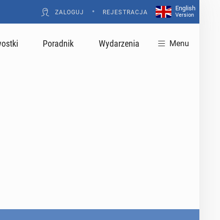
English
•
ZALOGUJ
REJESTRACJA
Version
ostki
Poradnik
Wydarzenia
Menu