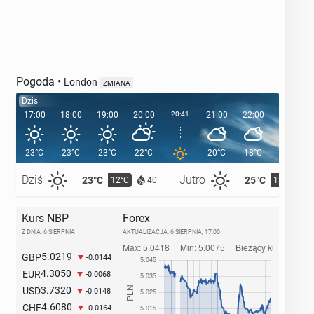
Pogoda
•
London
ZMIANA
Dziś
17:00
18:00
19:00
20:00
20:41
21:00
22:00
23:00
23°C
23°C
23°C
22°C
20°C
18°C
16°C
Dziś
Jutro
23°C
25°C
12°C
13°C
40
Kurs NBP
Forex
Z DNIA: 6 SIERPNIA
AKTUALIZACJA:
6 SIERPNIA, 17:00
5.0219
GBP
-0.0144
4.3050
EUR
-0.0068
3.7320
USD
-0.0148
4.6080
CHF
-0.0164