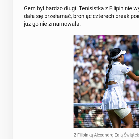
Gem był bardzo długi. Te­ni­sist­ka z Filipin nie 
dała się prze­ła­mać, broniąc czte­rech break poin
już go nie zmar­no­wa­ła.
Z Fi­li­pin­ką Ale­xan­drą Ealą Świąte