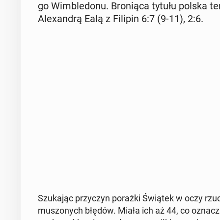
go Wim­ble­do­nu. Bro­nią­ca tytułu polska te­
Ale­xan­drą Ealą z Filipin 6:7 (9-11), 2:6.
Szu­ka­jąc przy­czyn porażki Świątek w oczy rzuca 
mu­szo­nych błędów. Miała ich aż 44, co oznac