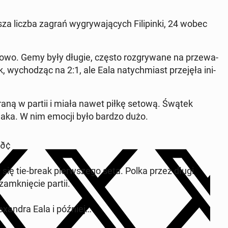
 liczba zagrań wy­gry­wa­ją­cych Fi­li­pin­ki, 24 wobec
wowo. Gemy były długie, często roz­gry­wa­ne na prze­wa­
k, wy­cho­dząc na 2:1, ale Eala na­tych­miast prze­ję­ła ini­
ygraną w partii i miała nawet piłkę setową. Śwątek
e-breaka. W nim emocji było bardzo dużo.
¢
 się tie-break pierw­sze­go seta. Polka przez długi
a­mknię­cie partii.
­xan­dra Eala i później…