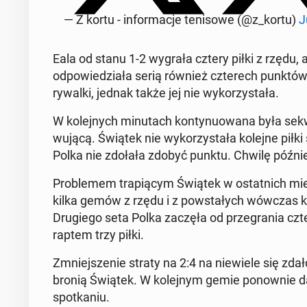
— Z kortu - in­for­ma­cje te­ni­so­we (@z_kortu)
J
Eala od stanu 1-2 wygrała cztery piłki z rzędu, al
od­po­wie­dzia­ła serią również czte­rech punktó
rywalki, jednak także jej nie wy­ko­rzy­sta­ła.
W ko­lej­nych mi­nu­tach kon­ty­nu­owa­na była se
wu­ją­cą. Świątek nie wy­ko­rzy­sta­ła kolejne pił
Polka nie zdołała zdobyć punktu. Chwilę późnie
Pro­ble­mem tra­pią­cym Świątek w ostat­nich mie­
kilka gemów z rzędu i z po­wsta­łych wówczas kło
Dru­gie­go seta Polka zaczęła od prze­gra­nia c
raptem trzy piłki.
Zmniej­sze­nie straty na 2:4 na nie­wie­le się zda
bronią Świątek. W ko­lej­nym gemie po­now­nie dał
spo­tka­niu.