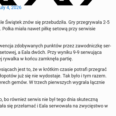
uly 4, 2026
e Świątek znów się prze­bu­dzi­ła. Gry prze­gry­wa­ła 2-5
w. Polka miała nawet piłkę setową przy ser­wi­sie
­kwen­cja zdo­by­wa­nych punktów przez za­wod­nicz­kę ser­
ki setowej, a Eala dwóch. Przy wyniku 9-9 ser­wu­ją­ca
j rywalka w końcu za­mknę­ła partię.
sią­cach jest to, że w krótkim czasie potrafi prze­grać
­po­tów już się nie wy­do­sta­je. Tak było i tym razem.
zte­rech gemów. W trzech pierw­szych wygrała łącznie
ło, bo również serwis nie był tego dnia sku­tecz­ną
a się prze­ła­mać i Eala ser­wo­wa­ła na zwy­cię­stwo w