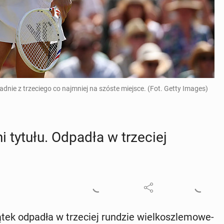
nie z trzeciego co najmniej na szóste miejsce. (Fot. Getty Images)
 tytułu. Odpadła w trze­ciej
ek odpadła w trze­ciej rundzie wiel­kosz­le­mo­we­