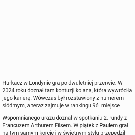
Hurkacz w Lon­dy­nie gra po dwu­let­niej prze­rwie. W
2024 roku doznał tam kon­tu­zji kolana, która wy­wró­ci­ła
jego karierę. Wówczas był roz­sta­wio­ny z numerem
siódmym, a teraz zajmuje w ran­kin­gu 96. miejsce.
Wspo­mnia­ne­go urazu doznał w spo­tka­niu 2. rundy z
Fran­cu­zem Ar­thu­rem Filsem. W piątek z Paulem grał
na tym samym korcie i w świet­nym stylu prze­pę­dził