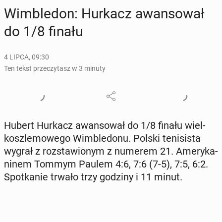
Wim­ble­don: Hurkacz awan­so­wał
do 1/8 finału
4 LIPCA, 09:30
Ten tekst przeczytasz w 3 minuty
Hubert Hurkacz awan­so­wał do 1/8 finału wiel­
kosz­le­mo­we­go Wim­ble­do­nu. Polski te­ni­si­sta
wygrał z roz­sta­wio­nym z numerem 21. Ame­ry­ka­
ni­nem Tommym Paulem 4:6, 7:6 (7-5), 7:5, 6:2.
Spo­tka­nie trwało trzy godziny i 11 minut.