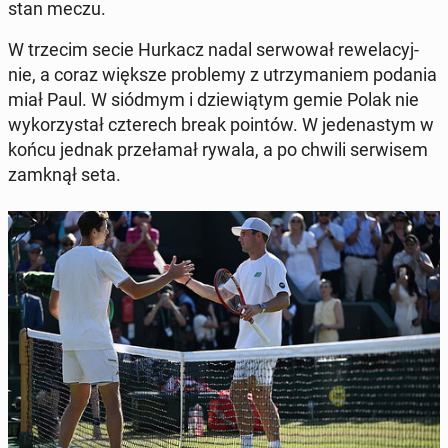
stan meczu.
W trzecim secie Hurkacz nadal ser­wo­wał re­we­la­cyj­
nie, a coraz większe pro­ble­my z utrzy­ma­niem podania
miał Paul. W siódmym i dzie­wią­tym gemie Polak nie
wy­ko­rzy­stał czte­rech break pointów. W je­de­na­stym w
końcu jednak prze­ła­mał rywala, a po chwili ser­wi­sem
zamknął seta.