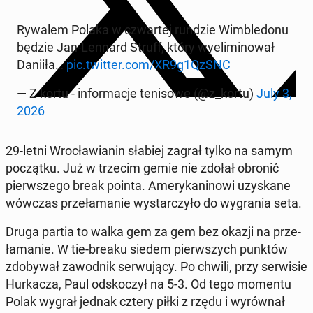
Rywalem Polaka w czwar­tej rundzie Wim­ble­do­nu
będzie Jan-Lennard Struff, który wy­eli­mi­no­wał
Daniiła…
pic.twitter.com/XR9g1QzSNC
— Z kortu - in­for­ma­cje te­ni­so­we (@z_kortu)
July 3,
2026
29-letni Wro­cła­wia­nin słabiej zagrał tylko na samym
po­cząt­ku. Już w trzecim gemie nie zdołał obronić
pierw­sze­go break pointa. Ame­ry­ka­ni­no­wi uzy­ska­ne
wówczas prze­ła­ma­nie wy­star­czy­ło do wy­gra­nia seta.
Druga partia to walka gem za gem bez okazji na prze­
ła­ma­nie. W tie-breaku siedem pierw­szych punktów
zdo­by­wał za­wod­nik ser­wu­ją­cy. Po chwili, przy ser­wi­sie
Hur­ka­cza, Paul od­sko­czył na 5-3. Od tego momentu
Polak wygrał jednak cztery piłki z rzędu i wy­rów­nał