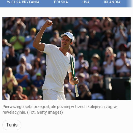
WIELKA BRYTANIA
POLSKA
USA
IRLANDIA
Pierwszego seta przegrał, ale później w trzech kolejnych zagrał
rewelacyjnie. (Fot. Getty Images)
Tenis