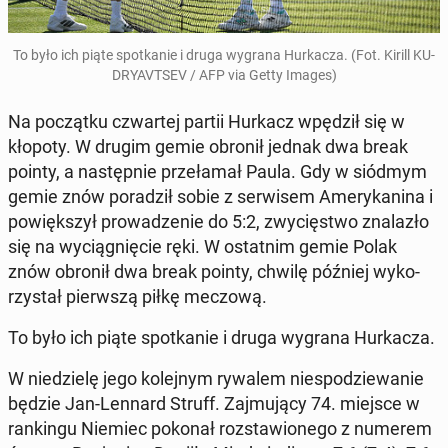
To było ich piąte spo­tka­nie i druga wygrana Hur­ka­cza. (Fot. Kirill KU­
DRY­AVT­SEV / AFP via Getty Images)
Na po­cząt­ku czwar­tej partii Hurkacz wpędził się w
kłopoty. W drugim gemie obronił jednak dwa break
pointy, a na­stęp­nie prze­ła­mał Paula. Gdy w siódmym
gemie znów po­ra­dził sobie z ser­wi­sem Ame­ry­ka­ni­na i
po­więk­szył pro­wa­dze­nie do 5:2, zwy­cię­stwo zna­la­zło
się na wy­cią­gnię­cie ręki. W ostat­nim gemie Polak
znów obronił dwa break pointy, chwilę później wy­ko­
rzy­stał pierw­szą piłkę meczową.
To było ich piąte spo­tka­nie i druga wygrana Hur­ka­cza.
W nie­dzie­lę jego ko­lej­nym rywalem nie­spo­dzie­wa­nie
będzie Jan-Lennard Struff. Zaj­mu­ją­cy 74. miejsce w
ran­kin­gu Niemiec pokonał roz­sta­wio­ne­go z numerem