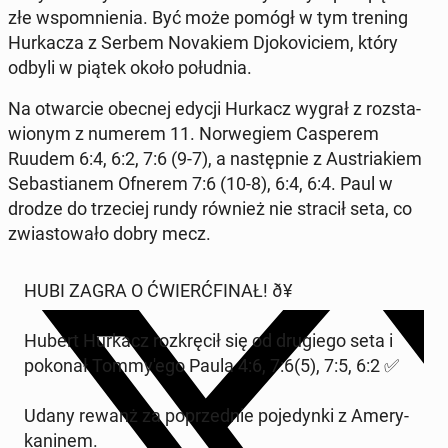
złe wspo­mnie­nia. Być może pomógł w tym trening
Hur­ka­cza z Serbem No­va­kiem Djo­ko­vi­ciem, który
odbyli w piątek około po­łu­dnia.
Na otwar­cie obecnej edycji Hurkacz wygrał z roz­sta­
wio­nym z numerem 11. Nor­we­giem Ca­spe­rem
Ruudem 6:4, 6:2, 7:6 (9-7), a na­stęp­nie z Au­stria­kiem
Se­ba­stia­nem Ofnerem 7:6 (10-8), 6:4, 6:4. Paul w
drodze do trze­ciej rundy również nie stracił seta, co
zwia­sto­wa­ło dobry mecz.
HUBI ZAGRA O ĆWIERĆ­FI­NAŁ! ð¥
Hubert Hurkacz roz­krę­cił się od dru­gie­go seta i
pokonał Tom­my­'e­go Paula 4:6, 7:6(5), 7:5, 6:2 ✅
Udany rewanż za po­przed­nie po­je­dyn­ki z Ame­ry­
ka­ni­nem.