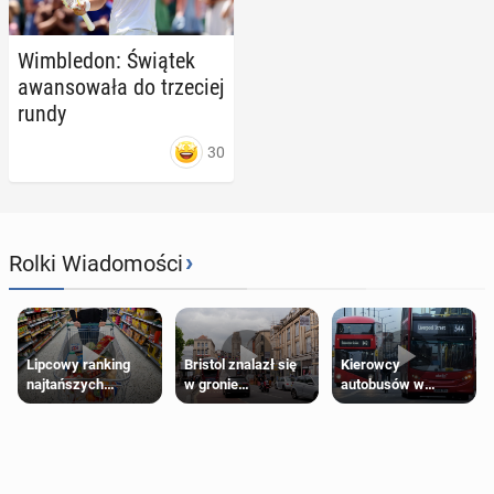
Wim­ble­don: Świątek
awan­so­wa­ła do trze­ciej
rundy
30
›
Rolki Wiadomości
Lipcowy ranking
Bristol znalazł się
Kierowcy
najtańszych
w gronie
autobusów w
supermarketów
najlepszych
Londynie
kierunków podróży
zapowiadają strajki
na świecie