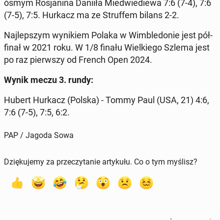
ósmym Ro­sja­ni­na Daniiła Mie­dwie­die­wa 7:6 (7-4), 7:6
(7-5), 7:5. Hurkacz ma ze Struf­fem bilans 2-2.
Naj­lep­szym wy­ni­kiem Polaka w Wim­ble­do­nie jest pół­
fi­nał w 2021 roku. W 1/8 finału Wiel­kie­go Szlema jest
po raz pierw­szy od French Open 2024.
Wynik meczu 3. rundy:
Hubert Hurkacz (Polska) - Tommy Paul (USA, 21) 4:6,
7:6 (7-5), 7:5, 6:2.
PAP / Jagoda Sowa
Dziękujemy za przeczytanie artykułu. Co o tym myślisz?