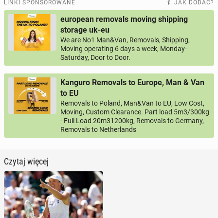
LINKI SPONSOROWANE
JAK DODAĆ?
european removals moving shipping
storage uk-eu
We are No1 Man&Van, Removals, Shipping,
Moving operating 6 days a week, Monday-
Saturday, Door to Door.
Kanguro Removals to Europe, Man & Van
to EU
Removals to Poland, Man&Van to EU, Low Cost,
Moving, Custom Clearance. Part load 5m3/300kg
- Full Load 20m31200kg, Removals to Germany,
Removals to Netherlands
Czytaj więcej