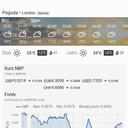
Pogoda
•
London
ZMIANA
Dziś
Jutro
22:00
23:00
00:00
01:00
02:00
03:00
04:00
05:00
05:
18°C
18°C
17°C
17°C
16°C
15°C
14°C
14°C
Dziś
Jutro
22°C
25°C
12°C
14°C
41
28
Kurs NBP
Z DNIA: 6 SIERPNIA
5.0219
4.3050
3.7320
GBP
EUR
USD
-0.0144
-0.0068
-0.0148
4.6080
CHF
-0.0164
Forex
AKTUALIZACJA:
6 SIERPNIA, 22:00