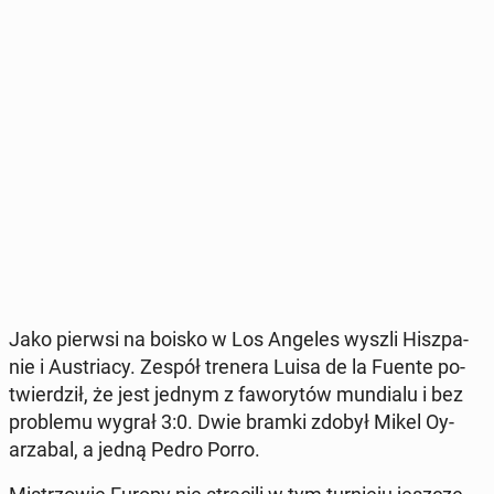
Jako pierwsi na boisko w Los Angeles wyszli Hisz­pa­
nie i Au­stria­cy. Zespół trenera Luisa de la Fuente po­
twier­dził, że jest jednym z fa­wo­ry­tów mun­dia­lu i bez
pro­ble­mu wygrał 3:0. Dwie bramki zdobył Mikel Oy­
arza­bal, a jedną Pedro Porro.