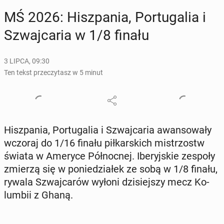
MŚ 2026: Hisz­pa­nia, Por­tu­ga­lia i
Szwaj­ca­ria w 1/8 finału
3 LIPCA, 09:30
Ten tekst przeczytasz w 5 minut
Hisz­pa­nia, Por­tu­ga­lia i Szwaj­ca­ria awan­so­wa­ły
wczoraj do 1/16 finału pił­kar­skich mi­strzostw
świata w Ameryce Pół­noc­nej. Ibe­ryj­skie zespoły
zmierzą się w po­nie­dzia­łek ze sobą w 1/8 finału,
rywala Szwaj­ca­rów wyłoni dzi­siej­szy mecz Ko­
lum­bii z Ghaną.