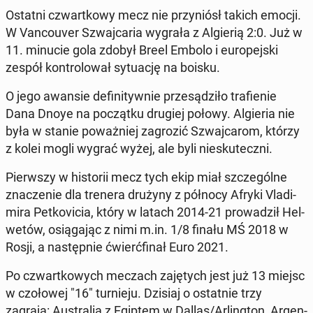
Ostatni czwart­ko­wy mecz nie przy­niósł takich emocji.
W Van­co­uver Szwaj­ca­ria wygrała z Al­gie­rią 2:0. Już w
11. minucie gola zdobył Breel Embolo i eu­ro­pej­ski
zespół kon­tro­lo­wał sy­tu­ację na boisku.
O jego awansie de­fi­ni­tyw­nie prze­są­dzi­ło tra­fie­nie
Dana Dnoye na po­cząt­ku drugiej połowy. Al­gie­ria nie
była w stanie po­waż­niej za­gro­zić Szwaj­ca­rom, którzy
z kolei mogli wygrać wyżej, ale byli nie­sku­tecz­ni.
Pierw­szy w hi­sto­rii mecz tych ekip miał szcze­gól­ne
zna­cze­nie dla trenera drużyny z północy Afryki Vla­di­
mi­ra Pet­ko­vi­cia, który w latach 2014-21 pro­wa­dził Hel­
we­tów, osią­ga­jąc z nimi m.in. 1/8 finału MŚ 2018 w
Rosji, a na­stęp­nie ćwierć­fi­nał Euro 2021.
Po czwart­ko­wych meczach za­ję­tych jest już 13 miejsc
w czo­ło­wej "16" tur­nie­ju. Dzisiaj o ostat­nie trzy
zagrają: Au­stra­lia z Egiptem w Dallas/Ar­ling­ton, Ar­gen­