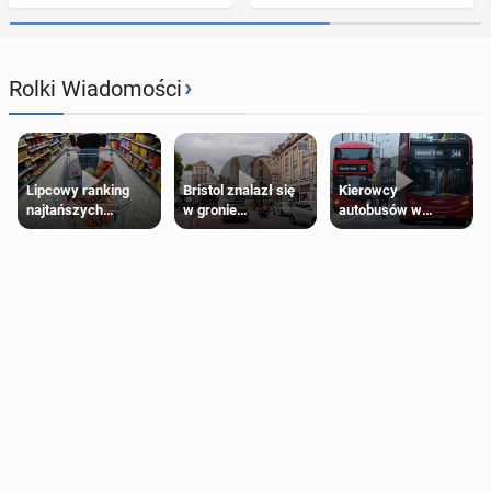
›
Rolki Wiadomości
Lipcowy ranking
Bristol znalazł się
Kierowcy
najtańszych
w gronie
autobusów w
supermarketów
najlepszych
Londynie
kierunków podróży
zapowiadają strajki
na świecie