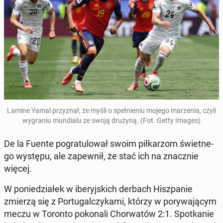
Lamine Yamal przy­znał, że myśli o speł­nie­niu mojego ma­rze­nia, czyli
wy­gra­niu mun­dia­lu ze swoją drużyną. (Fot. Getty Images)
De la Fuente po­gra­tu­lo­wał swoim pił­ka­rzom świet­ne­
go występu, ale za­pew­nił, że stać ich na znacz­nie
więcej.
W po­nie­dzia­łek w ibe­ryj­skich derbach Hisz­pa­nie
zmierzą się z Por­tu­gal­czy­ka­mi, którzy w po­ry­wa­ją­cym
meczu w Toronto po­ko­na­li Chor­wa­tów 2:1. Spo­tka­nie