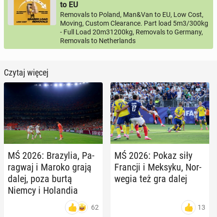
to EU
Removals to Poland, Man&Van to EU, Low Cost,
Moving, Custom Clearance. Part load 5m3/300kg
- Full Load 20m31200kg, Removals to Germany,
Removals to Netherlands
Czytaj więcej
MŚ 2026: Bra­zy­lia, Pa­
MŚ 2026: Pokaz siły
ra­gwaj i Maroko grają
Francji i Meksyku, Nor­
dalej, poza burtą
we­gia też gra dalej
Niemcy i Ho­lan­dia
62
13