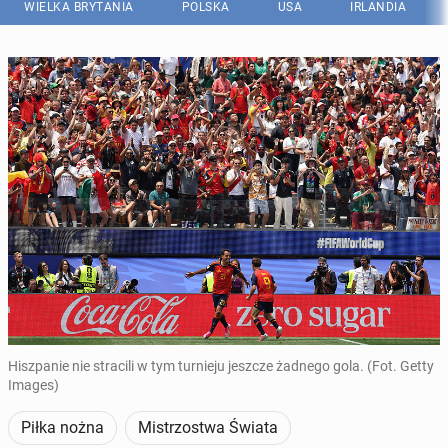
WIELKA BRYTANIA
POLSKA
USA
IRLANDIA
Hiszpanie nie stracili w tym turnieju jeszcze żadnego gola. (Fot. Getty
Images)
Piłka nożna
Mistrzostwa Świata