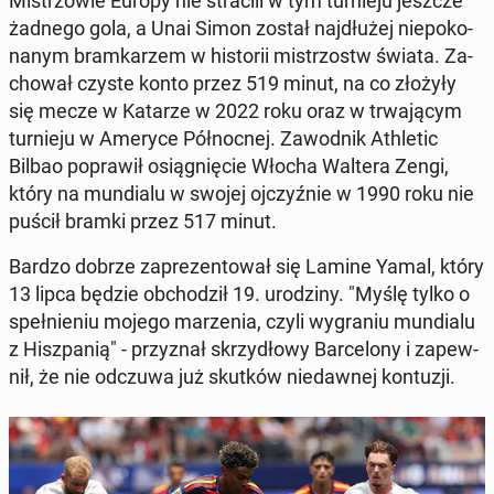
Mi­strzo­wie Europy nie stra­ci­li w tym tur­nie­ju jeszcze
żadnego gola, a Unai Simon został naj­dłu­żej nie­po­ko­
na­nym bram­ka­rzem w hi­sto­rii mi­strzostw świata. Za­
cho­wał czyste konto przez 519 minut, na co złożyły
się mecze w Katarze w 2022 roku oraz w trwa­ją­cym
tur­nie­ju w Ameryce Pół­noc­nej. Za­wod­nik Ath­le­tic
Bilbao po­pra­wił osią­gnię­cie Włocha Waltera Zengi,
który na mun­dia­lu w swojej oj­czyź­nie w 1990 roku nie
puścił bramki przez 517 minut.
Bardzo dobrze za­pre­zen­to­wał się Lamine Yamal, który
13 lipca będzie ob­cho­dził 19. uro­dzi­ny. "Myślę tylko o
speł­nie­niu mojego ma­rze­nia, czyli wy­gra­niu mun­dia­lu
z Hisz­pa­nią" - przy­znał skrzy­dło­wy Bar­ce­lo­ny i za­pew­
nił, że nie odczuwa już skutków nie­daw­nej kon­tu­zji.