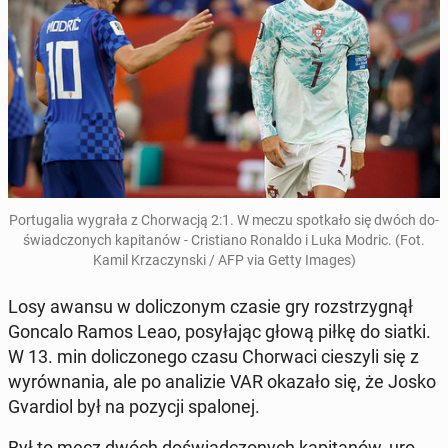
Por­tu­ga­lia wygrała z Chor­wa­cją 2:1. W meczu spo­tka­ło się dwóch do­
świad­czo­nych ka­pi­ta­nów - Cri­stia­no Ronaldo i Luka Modric. (Fot.
Kamil Krza­czyn­ski / AFP via Getty Images)
Losy awansu w do­li­czo­nym czasie gry roz­strzy­gnął
Goncalo Ramos Leao, po­sy­ła­jąc głową piłkę do siatki.
W 13. min do­li­czo­ne­go czasu Chor­wa­ci cie­szy­li się z
wy­rów­na­nia, ale po ana­li­zie VAR okazało się, że Josko
Gvar­diol był na pozycji spa­lo­nej.
Był to mecz dwóch do­świad­czo­nych ka­pi­ta­nów, uro­