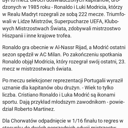
dzo­nych w 1985 roku - Ronaldo i Luki Mo­dri­cia, którzy
w Realu Madryt ro­ze­gra­li ze sobą 222 mecze. Trium­fo­
wa­li w Lidze Mi­strzów, Su­per­pu­cha­rze UEFA, Klu­bo­
wych Mi­strzo­stwach Świata, zdo­by­wa­li mi­strzo­stwo
Hisz­pa­nii i inne krajowe trofea.
Ronaldo gra obecnie w Al-Nassr Rijad, a Modrić ostatni
sezon spędził w AC Milan. Po za­koń­cze­niu spo­tka­nia
Ronaldo objął Mo­dri­cia, który ro­ze­grał swój ostatni, 23.
mecz w mi­strzo­stwach świata.
Po meczu se­lek­cjo­ner re­pre­zen­ta­cji Por­tu­ga­lii wyraził
uznanie dla ka­pi­ta­nów obu drużyn. - Wiek to tylko
liczba. Cri­stia­no Ronaldo i Luka Modrić są ikonami
sportu. Dają przy­kład młod­szym za­wod­ni­kom - po­wie­
dział Roberto Mar­ti­nez.
Dla Chor­wa­tów od­pad­nię­cie w 1/16 finału to regres w
sto­sun­ku do dwóch po­przed­nich edycji mi­strzostw