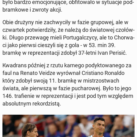
było bardzo emo­cjo­nu­ją­ce, ob­fi­to­wa­ło w sy­tu­acje pod­
bram­ko­we i zwroty akcji.
Obie drużyny nie za­chwy­ci­ły w fazie gru­po­wej, ale w
czwar­tek po­twier­dzi­ły, że należą do świa­to­wej czo­łów­
ki. Długo prze­wa­gę mieli Por­tu­gal­czy­cy, ale to Chor­wa­
ci jako pierwsi cie­szy­li się z gola - w 53. min 39.
bramkę w re­pre­zen­ta­cji zdobył 37-letni Ivan Perisić.
Kwa­drans później z rzutu karnego po­dyk­to­wa­ne­go za
faul na Renato Veidze wy­rów­nał Cri­stia­no Ronaldo
który zdobył swoją 11. bramkę w mi­strzo­stwach
świata, ale pierw­szą w fazie pu­cha­ro­wej. Było to jego
146. tra­fie­nie w re­pre­zen­ta­cji i jest pod tym wzglę­dem
ab­so­lut­nym re­kor­dzi­stą.