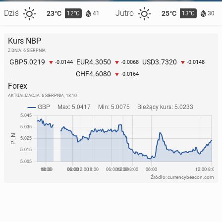
Dziś
Jutro
23°C
25°C
12°C
13°C
41
30
Kurs NBP
Z DNIA: 6 SIERPNIA
5.0219
4.3050
3.7320
GBP
EUR
USD
-0.0144
-0.0068
-0.0148
4.6080
CHF
-0.0164
Forex
AKTUALIZACJA:
6 SIERPNIA, 18:10
Źródło: currencybeacon.com