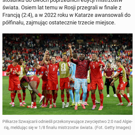
świata. Osiem lat temu w Rosji prze­gra­li w finale z
Francją (2:4), a w 2022 roku w Katarze awan­so­wa­li do
pół­fi­na­łu, zaj­mu­jąc osta­tecz­nie trzecie miejsce.
Pił­ka­rze Szwaj­ca­rii od­nie­śli prze­ko­ny­wu­ją­ce zwy­cię­stwo 2:0 nad Al­gie­
rią, mel­du­jąc się w 1/8 finału mi­strzostw świata. (Fot. Getty Images)