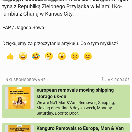
ty­na z Re­pu­bli­ką Zie­lo­ne­go Przy­ląd­ka w Miami i Ko­
lum­bia z Ghaną w Kansas City.
PAP / Jagoda Sowa
Dziękujemy za przeczytanie artykułu. Co o tym myślisz?
LINKI SPONSOROWANE
JAK DODAĆ?
european removals moving shipping
storage uk-eu
We are No1 Man&Van, Removals, Shipping,
Moving operating 6 days a week, Monday-
Saturday, Door to Door.
Kanguro Removals to Europe, Man & Van