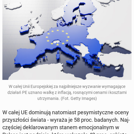
W całej Unii Eu­ro­pej­skiej za naj­pil­niej­sze wy­zwa­nie wy­ma­ga­ją­ce
działań PE uznano walkę z in­fla­cją, ro­sną­cy­mi cenami i kosz­ta­mi
utrzy­ma­nia. (Fot. Getty Images)
W całej UE do­mi­nu­ją na­to­miast pe­sy­mi­stycz­ne oceny
przy­szło­ści świata - wyraża je 58 proc. ba­da­nych. Naj­
czę­ściej de­kla­ro­wa­nym stanem emo­cjo­nal­nym w