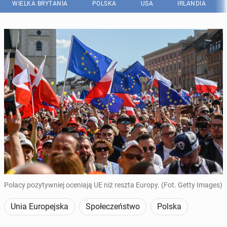
WIELKA BRYTANIA
POLSKA
USA
IRLANDIA
Polacy pozytywniej oceniają UE niż reszta Europy. (Fot. Getty Images)
Unia Europejska
Społeczeństwo
Polska