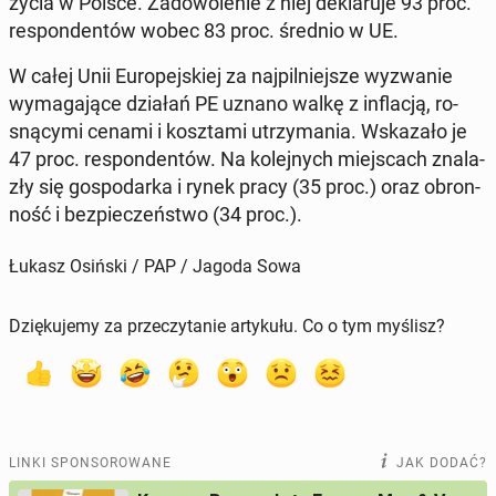
życia w Polsce. Za­do­wo­le­nie z niej de­kla­ru­je 93 proc.
re­spon­den­tów wobec 83 proc. średnio w UE.
W całej Unii Eu­ro­pej­skiej za naj­pil­niej­sze wy­zwa­nie
wy­ma­ga­ją­ce działań PE uznano walkę z in­fla­cją, ro­
sną­cy­mi cenami i kosz­ta­mi utrzy­ma­nia. Wska­za­ło je
47 proc. re­spon­den­tów. Na ko­lej­nych miej­scach zna­la­
zły się go­spo­dar­ka i rynek pracy (35 proc.) oraz obron­
ność i bez­pie­czeń­stwo (34 proc.).
Łukasz Osiński / PAP / Jagoda Sowa
Dziękujemy za przeczytanie artykułu. Co o tym myślisz?
LINKI SPONSOROWANE
JAK DODAĆ?