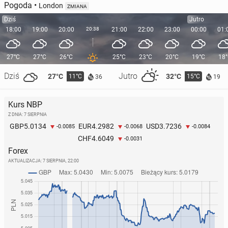
Pogoda
•
London
ZMIANA
Dziś
Jutro
18:00
19:00
20:00
20:38
21:00
22:00
23:00
00:00
01:
27°C
27°C
26°C
25°C
23°C
20°C
19°C
18
Dziś
Jutro
27°C
32°C
11°C
15°C
36
19
Kurs NBP
Z DNIA: 7 SIERPNIA
5.0134
4.2982
3.7236
GBP
EUR
USD
-0.0085
-0.0068
-0.0084
4.6049
CHF
-0.0031
Forex
AKTUALIZACJA:
7 SIERPNIA, 22:00