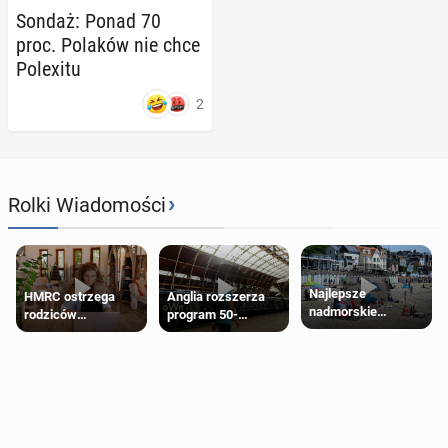
Sondaż: Ponad 70
proc. Polaków nie chce
Po­le­xi­tu
2
›
Rolki Wiadomości
Najlepsze
HMRC ostrzega
Anglia rozszerza
nadmorskie
rodziców
program 50-
miasteczko blisko
pobierających Child
procentowych
Londynu
Benefit. Mogą być
zniżek kolejowych
zobowiązani do
na 18-latków
zwrotu zasiłku