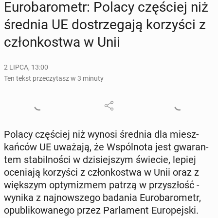
Eu­ro­ba­ro­metr: Polacy czę­ściej niż
średnia UE do­strze­ga­ją ko­rzy­ści z
człon­ko­stwa w Unii
2 LIPCA, 13:00
Ten tekst przeczytasz w 3 minuty
Polacy czę­ściej niż wynosi średnia dla miesz­
kań­ców UE uważają, że Wspól­no­ta jest gwa­ran­
tem sta­bil­no­ści w dzi­siej­szym świecie, lepiej
oce­nia­ją ko­rzy­ści z człon­ko­stwa w Unii oraz z
więk­szym opty­mi­zmem patrzą w przy­szłość -
wynika z naj­now­sze­go badania Eu­ro­ba­ro­metr,
opu­bli­ko­wa­ne­go przez Par­la­ment Eu­ro­pej­ski.