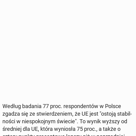
Według badania 77 proc. re­spon­den­tów w Polsce
zgadza się ze stwier­dze­niem, że UE jest "ostoją sta­bil­
no­ści w nie­spo­koj­nym świecie". To wynik wyższy od
śred­niej dla UE, która wy­nio­sła 75 proc., a także o