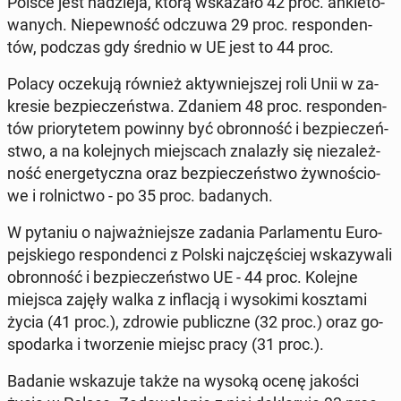
Polsce jest na­dzie­ja, którą wska­za­ło 42 proc. an­kie­to­
wa­nych. Nie­pew­ność odczuwa 29 proc. re­spon­den­
tów, podczas gdy średnio w UE jest to 44 proc.
Polacy ocze­ku­ją również ak­tyw­niej­szej roli Unii w za­
kre­sie bez­pie­czeń­stwa. Zdaniem 48 proc. re­spon­den­
tów prio­ry­te­tem powinny być obron­ność i bez­pie­czeń­
stwo, a na ko­lej­nych miej­scach zna­la­zły się nie­za­leż­
ność ener­ge­tycz­na oraz bez­pie­czeń­stwo żyw­no­ścio­
we i rol­nic­two - po 35 proc. ba­da­nych.
W pytaniu o naj­waż­niej­sze zadania Par­la­men­tu Eu­ro­
pej­skie­go re­spon­den­ci z Polski naj­czę­ściej wska­zy­wa­li
obron­ność i bez­pie­czeń­stwo UE - 44 proc. Kolejne
miejsca zajęły walka z in­fla­cją i wy­so­ki­mi kosz­ta­mi
życia (41 proc.), zdrowie pu­blicz­ne (32 proc.) oraz go­
spo­dar­ka i two­rze­nie miejsc pracy (31 proc.).
Badanie wska­zu­je także na wysoką ocenę jakości