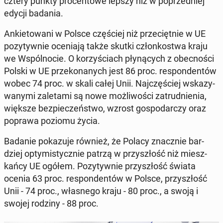
cztery punkty pro­cen­to­we lepszy niż w po­przed­niej
edycji badania.
An­kie­to­wa­ni w Polsce czę­ściej niż prze­cięt­nie w UE
po­zy­tyw­nie oce­nia­ją także skutki człon­ko­stwa kraju
we Wspól­no­cie. O ko­rzy­ściach pły­ną­cych z obec­no­ści
Polski w UE prze­ko­na­nych jest 86 proc. re­spon­den­tów
wobec 74 proc. w skali całej Unii. Naj­czę­ściej wska­zy­
wa­ny­mi za­le­ta­mi są nowe moż­li­wo­ści za­trud­nie­nia,
większe bez­pie­czeń­stwo, wzrost go­spo­dar­czy oraz
poprawa poziomu życia.
Badanie po­ka­zu­je również, że Polacy znacz­nie bar­
dziej opty­mi­stycz­nie patrzą w przy­szłość niż miesz­
kań­cy UE ogółem. Po­zy­tyw­nie przy­szłość świata
ocenia 63 proc. re­spon­den­tów w Polsce, przy­szłość
Unii - 74 proc., wła­sne­go kraju - 80 proc., a swoją i
swojej rodziny - 88 proc.