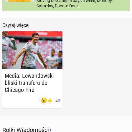
Moving operating 6 days a week, Monday-
Saturday, Door to Door.
Czytaj więcej
Media: Le­wan­dow­ski
bliski trans­fe­ru do
Chicago Fire
28
›
Rolki Wiadomości