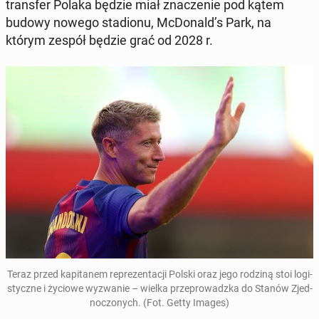
trans­fer Polaka będzie miał zna­cze­nie pod kątem
budowy nowego sta­dio­nu, McDo­nald’s Park, na
którym zespół będzie grać od 2028 r.
Teraz przed ka­pi­ta­nem re­pre­zen­ta­cji Polski oraz jego rodziną stoi lo­gi­
stycz­ne i życiowe wy­zwa­nie – wielka prze­pro­wadz­ka do Stanów Zjed­
no­czo­nych. (Fot. Getty Images)