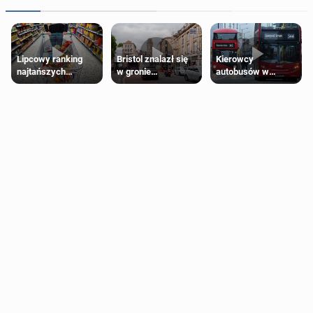
Lipcowy ranking
Bristol znalazł się
Kierowcy
najtańszych
w gronie
autobusów w
supermarketów
najlepszych
Londynie
kierunków podróży
zapowiadają strajki
na świecie