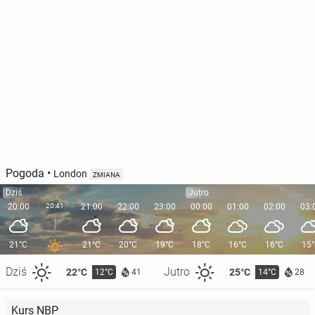
Pogoda
•
London
ZMIANA
Dziś
Jutro
20:00
20:41
21:00
22:00
23:00
00:00
01:00
02:00
03:
21°C
21°C
20°C
19°C
18°C
16°C
16°C
15
Dziś
Jutro
22°C
25°C
12°C
14°C
41
28
Kurs NBP