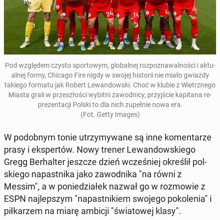
Pod wzglę­dem czysto spor­to­wym, glo­bal­nej roz­po­zna­wal­no­ści i ak­tu­
al­nej formy, Chicago Fire nigdy w swojej hi­sto­rii nie miało gwiazdy
takiego formatu jak Robert Le­wan­dow­ski
. Choć w klubie z Wietrz­ne­go
Miasta grali w prze­szło­ści wybitni za­wod­ni­cy, przyj­ście ka­pi­ta­na re­
pre­zen­ta­cji Polski to dla nich zu­peł­nie nowa era.
(Fot. Getty Images)
W po­dob­nym tonie utrzy­my­wa­ne są inne ko­men­ta­rze
prasy i eks­per­tów. Nowy trener Le­wan­dow­skie­go
Gregg Ber­hal­ter jeszcze dzień wcze­śniej okre­ślił pol­
skie­go na­past­ni­ka jako za­wod­ni­ka "na równi z
Messim", a w po­nie­dzia­łek nazwał go w roz­mo­wie z
ESPN naj­lep­szym "na­past­ni­kiem swojego po­ko­le­nia" i
pił­ka­rzem na miarę ambicji "świa­to­wej klasy".