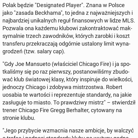
Polak będzie "De­si­gna­ted Player". Znana w Polsce
jako "zasada Bec­kha­ma", to jedna z naj­waż­niej­szych i
naj­bar­dziej uni­kal­nych reguł fi­nan­so­wych w lidze MLS.
Pozwala ona każdemu klubowi za­kon­trak­to­wać mak­
sy­mal­nie trzech za­wod­ni­ków, których zarobki i koszt
trans­fe­ru prze­kra­cza­ją od­gór­nie usta­lo­ny limit wy­na­
gro­dzeń (tzw. salary cap).
"Gdy Joe Man­su­eto (wła­ści­ciel Chicago Fire) i ja spo­
tka­li­śmy się po raz pierw­szy, po­sta­no­wi­li­śmy zbu­do­
wać klub świa­to­wej klasy, który in­spi­ru­je do wiel­ko­ści,
jed­no­czy Chicago i zdobywa mi­strzo­stwa. Robert
uosabia te war­to­ści i re­pre­zen­tu­je stan­dar­dy, na jakie
za­słu­gu­je to miasto. To praw­dzi­wy mistrz" – stwier­dził
trener Chicago Fire Gregg Ber­hal­ter, cy­to­wa­ny na
stronie klubu.
"Jego przy­by­cie wzmac­nia nasze ambicje, by walczyć