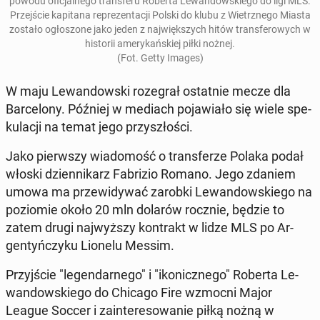
powodu ofi­cjal­ne­go trans­fe­ru Roberta Le­wan­dow­skie­go do ligi MLS.
Przej­ście ka­pi­ta­na re­pre­zen­ta­cji Polski do klubu z Wietrz­ne­go Miasta
zostało ogło­szo­ne jako jeden z naj­więk­szych hitów trans­fe­ro­wych w
hi­sto­rii ame­ry­kań­skiej piłki nożnej.
(Fot. Getty Images)
W maju Le­wan­dow­ski ro­ze­grał ostat­nie mecze dla
Bar­ce­lo­ny. Później w mediach po­ja­wia­ło się wiele spe­
ku­la­cji na temat jego przy­szło­ści.
Jako pierw­szy wia­do­mość o trans­fe­rze Polaka podał
włoski dzien­ni­karz Fa­bri­zio Romano. Jego zdaniem
umowa ma prze­wi­dy­wać zarobki Le­wan­dow­skie­go na
po­zio­mie około 20 mln dolarów rocznie, będzie to
zatem drugi naj­wyż­szy kon­trakt w lidze MLS po Ar­
gen­tyń­czy­ku Lionelu Messim.
Przyj­ście "le­gen­dar­ne­go" i "iko­nicz­ne­go" Roberta Le­
wan­dow­skie­go do Chicago Fire wzmocni Major
League Soccer i za­in­te­re­so­wa­nie piłką nożną w