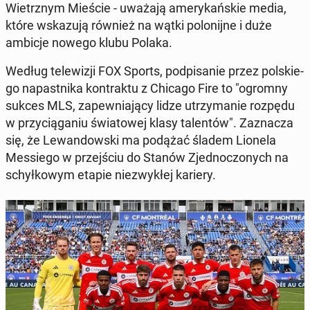
Wietrz­nym Mieście - uważają ame­ry­kań­skie media,
które wska­zu­ją również na wątki po­lo­nij­ne i duże
ambicje nowego klubu Polaka.
Według te­le­wi­zji FOX Sports, pod­pi­sa­nie przez pol­skie­
go na­past­ni­ka kon­trak­tu z Chicago Fire to "ogromny
sukces MLS, za­pew­nia­ją­cy lidze utrzy­ma­nie rozpędu
w przy­cią­ga­niu świa­to­wej klasy ta­len­tów". Za­zna­cza
się, że Le­wan­dow­ski ma podążać śladem Lionela
Mes­sie­go w przej­ściu do Stanów Zjed­no­czo­nych na
schył­ko­wym etapie nie­zwy­kłej kariery.