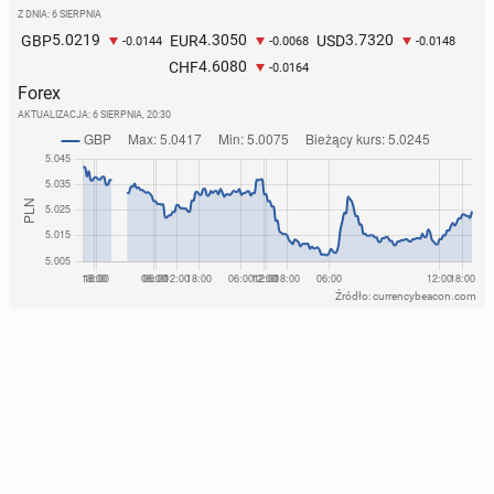
Z DNIA: 6 SIERPNIA
5.0219
4.3050
3.7320
GBP
EUR
USD
-0.0144
-0.0068
-0.0148
4.6080
CHF
-0.0164
Forex
AKTUALIZACJA:
6 SIERPNIA, 20:30
Źródło: currencybeacon.com