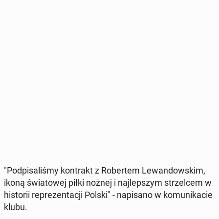
"Pod­pi­sa­li­śmy kon­trakt z Ro­ber­tem Le­wan­dow­skim,
ikoną świa­to­wej piłki nożnej i naj­lep­szym strzel­cem w
hi­sto­rii re­pre­zen­ta­cji Polski" - na­pi­sa­no w ko­mu­ni­ka­cie
klubu.