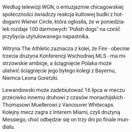
Według te­le­wi­zji WGN, o en­tu­zja­zmie chi­ca­gow­skiej
spo­łecz­no­ści świad­czy reakcja kul­to­wej budki z hot-
dogami Wiener Circle, która ogło­si­ła, że w po­nie­dzia­
łek rozdaje 100 dar­mo­wych "Polish dogs" na cześć
przy­by­cia uty­tu­ło­wa­ne­go na­past­ni­ka.
Witryna The Ath­le­tic za­zna­cza z kolei, że Fire - obecnie
trzecia drużyna Kon­fe­ren­cji Wschod­niej MLS - ma mi­
strzow­skie ambicje, a ścią­gnię­cie Polaka może
ułatwić ścią­gnię­cie jego byłego kolegi z Bayernu,
Niemca Leona Go­retz­ki.
Le­wan­dow­ski może za­de­biu­to­wać 16 lipca w meczu
prze­ciw­ko innemu druhowi z czasów mo­na­chij­skich -
Tho­ma­so­wi Mu­el­le­ro­wi z Van­co­uver Whi­te­caps.
Kolejny mecz zagra z Interem Miami, czyli drużyną
Mes­sie­go, choć od­bę­dzie się on trzy dni po finale mun­
dia­lu.