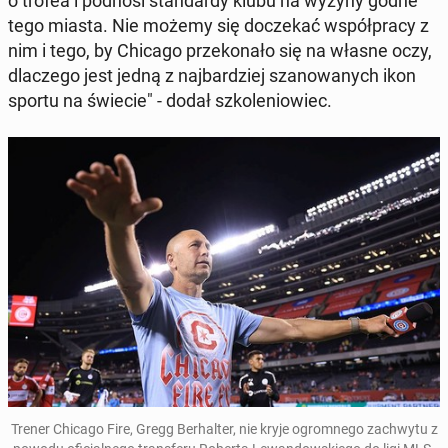
o trofea i podnosi stan­dar­dy klubu na wyżyny godne
tego miasta. Nie możemy się do­cze­kać współ­pra­cy z
nim i tego, by Chicago prze­ko­na­ło się na własne oczy,
dla­cze­go jest jedną z naj­bar­dziej sza­no­wa­nych ikon
sportu na świecie" - dodał szko­le­nio­wiec.
Trener Chicago Fire, Gregg Ber­hal­ter, nie kryje ogrom­ne­go za­chwy­tu z