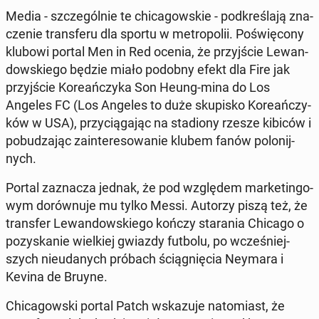
Media - szcze­gól­nie te chi­ca­gow­skie - pod­kre­śla­ją zna­
cze­nie trans­fe­ru dla sportu w me­tro­po­lii. Po­świę­co­ny
klubowi portal Men in Red ocenia, że przyj­ście Le­wan­
dow­skie­go będzie miało podobny efekt dla Fire jak
przyj­ście Ko­re­ań­czy­ka Son Heung-mina do Los
Angeles FC (Los Angeles to duże sku­pi­sko Ko­re­ań­czy­
ków w USA), przy­cią­ga­jąc na sta­dio­ny rzesze kibiców i
po­bu­dza­jąc za­in­te­re­so­wa­nie klubem fanów po­lo­nij­
nych.
Portal za­zna­cza jednak, że pod wzglę­dem mar­ke­tin­go­
wym do­rów­nu­je mu tylko Messi. Autorzy piszą też, że
trans­fer Le­wan­dow­skie­go kończy sta­ra­nia Chicago o
po­zy­ska­nie wiel­kiej gwiazdy futbolu, po wcze­śniej­
szych nie­uda­nych próbach ścią­gnię­cia Neymara i
Kevina de Bruyne.
Chi­ca­gow­ski portal Patch wska­zu­je na­to­miast, że