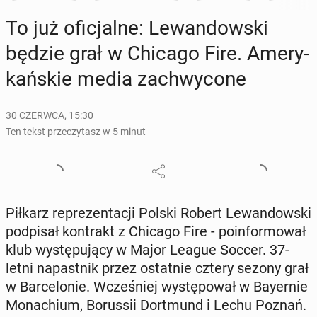
To już ofi­cjal­ne: Le­wan­dow­ski
będzie grał w Chicago Fire. Ame­ry­
kań­skie media za­chwy­co­ne
30 CZERWCA, 15:30
Ten tekst przeczytasz w 5 minut
Piłkarz re­pre­zen­ta­cji Polski Robert Le­wan­dow­ski
pod­pi­sał kon­trakt z Chicago Fire - po­in­for­mo­wał
klub wy­stę­pu­ją­cy w Major League Soccer. 37-
letni na­past­nik przez ostat­nie cztery sezony grał
w Bar­ce­lo­nie. Wcze­śniej wy­stę­po­wał w Bay­er­nie
Mo­na­chium, Bo­rus­sii Do­rt­mund i Lechu Poznań.