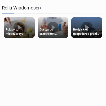
›
Rolki Wiadomości
Polacy to
Dostęp do
Brytyjskiej
mięsożercy?
przestrzeni
gospodarce grozi
przeznaczonych
recesja, jeśli
dla jednej płci ma
kryzys na Bliskim
opierać się
Wschodzie się
wyłącznie na płci
przedłuży
biologicznej