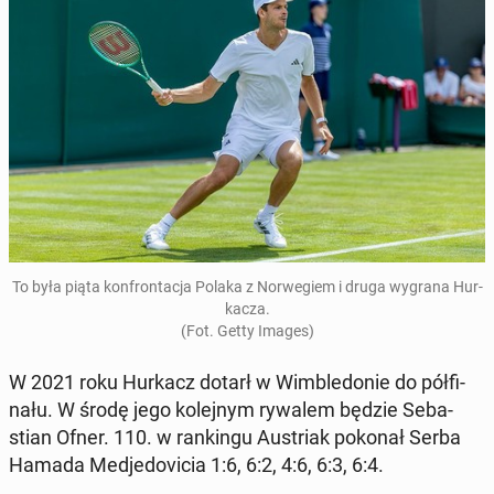
To była piąta kon­fron­ta­cja Polaka z Nor­we­giem i druga wygrana Hur­
ka­cza.
(Fot. Getty Images)
W 2021 roku Hurkacz dotarł w Wim­ble­do­nie do pół­fi­
na­łu. W środę jego ko­lej­nym rywalem będzie Se­ba­
stian Ofner. 110. w ran­kin­gu Au­striak pokonał Serba
Hamada Me­dje­do­vi­cia 1:6, 6:2, 4:6, 6:3, 6:4.