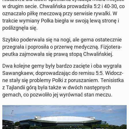
w drugim secie. Chwa­liń­ska pro­wa­dzi­ła 5:2 i 40-30, co
ozna­cza­ło piłkę meczową przy ser­wi­sie rywalki. W
trakcie wymiany Polka biegła w swoją lewą stronę i
po­śli­zgnę­ła się.
Szybko po­de­rwa­ła się na nogi, ale gema osta­tecz­nie
prze­gra­ła i po­pro­si­ła o przerwę me­dycz­ną. Fi­zjo­te­ra­
peut­ka zaj­mo­wa­ła się prawą stopą Chwa­liń­skiej.
Dwa kolejne gemy były bardzo zacięte i oba wygrała
Sa­wang­ka­ew, do­pro­wa­dza­jąc do remisu 5:5. Wi­docz­
ne stały się pro­ble­my Polki z po­ru­sza­niem. Te­ni­sist­ka
z Taj­lan­dii górą była także w dwóch na­stęp­nych
gemach, co po­zwo­li­ło jej wy­rów­nać stan meczu.