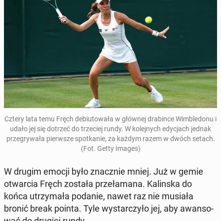
Cztery lata temu Fręch de­biu­to­wa­ła w głównej dra­bin­ce Wim­ble­do­nu i
udało jej się dotrzeć do trze­ciej rundy. W ko­lej­nych edy­cjach jednak
prze­gry­wa­ła pierw­sze spo­tka­nie, za każdym razem w dwóch setach.
(Fot. Getty Images)
W drugim emocji było znacz­nie mniej. Już w gemie
otwar­cia Fręch została prze­ła­ma­na. Ka­lin­ska do
końca utrzy­ma­ła podanie, nawet raz nie musiała
bronić break pointa. Tyle wy­star­czy­ło jej, aby awan­so­
wać do drugiej rundy.