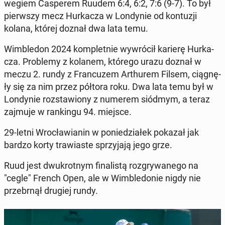
we­giem Ca­spe­rem Ruudem 6:4, 6:2, 7:6 (9-7). To był
pierw­szy mecz Hur­ka­cza w Lon­dy­nie od kon­tu­zji
kolana, której doznał dwa lata temu.
Wim­ble­don 2024 kom­plet­nie wy­wró­cił karierę Hur­ka­
cza. Pro­ble­my z kolanem, którego urazu doznał w
meczu 2. rundy z Fran­cu­zem Ar­thu­rem Filsem, cią­gnę­
ły się za nim przez półtora roku. Dwa lata temu był w
Lon­dy­nie roz­sta­wio­ny z numerem siódmym, a teraz
zajmuje w ran­kin­gu 94. miejsce.
29-letni Wro­cła­wia­nin w po­nie­dzia­łek pokazał jak
bardzo korty tra­wia­ste sprzy­ja­ją jego grze.
Ruud jest dwu­krot­nym fi­na­li­stą roz­gry­wa­ne­go na
"cegle" French Open, ale w Wim­ble­do­nie nigdy nie
prze­brnął drugiej rundy.