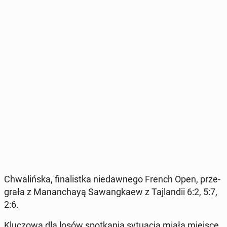
Chwa­liń­ska, fi­na­list­ka nie­daw­ne­go French Open, prze­
gra­ła z Ma­nan­chayą Sa­wang­ka­ew z Taj­lan­dii 6:2, 5:7,
2:6.
Klu­czo­wa dla losów spo­tka­nia sy­tu­acja miała miejsce