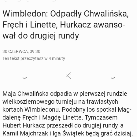
Wim­ble­don: Odpadły Chwa­liń­ska,
Fręch i Linette, Hurkacz awan­so­
wał do drugiej rundy
30 CZERWCA, 09:30
Ten tekst przeczytasz w 4 minuty
Maja Chwa­liń­ska odpadła w pierw­szej rundzie
wiel­kosz­le­mo­we­go tur­nie­ju na tra­wia­stych
kortach Wim­ble­do­nu. Podobny los spotkał Mag­
da­le­nę Fręch i Magdę Linette. Tym­cza­sem
Hubert Hurkacz prze­szedł do drugiej rundy, a
Kamil Maj­chrzak i Iga Świątek będą grać dzisiaj.