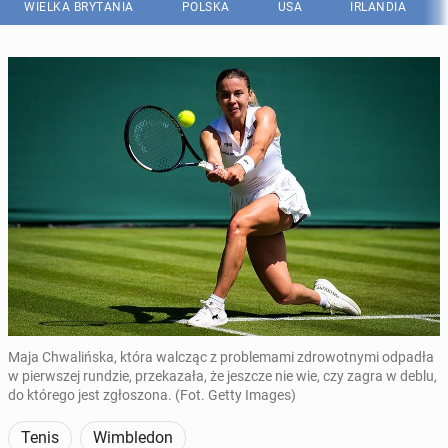
WIELKA BRYTANIA
POLSKA
USA
IRLANDIA
Maja Chwalińska, która walcząc z problemami zdrowotnymi odpadła
w pierwszej rundzie, przekazała, że jeszcze nie wie, czy zagra w deblu,
do którego jest zgłoszona. (Fot. Getty Images)
Tenis
Wimbledon