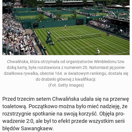
Chwa­liń­ska, która otrzy­ma­ła od or­ga­ni­za­to­rów Wim­ble­do­nu tzw.
dziką kartę, była roz­sta­wio­na z numerem 20. Na­to­miast jej po­nie­
dział­ko­wa rywalka, obecnie 164. w świa­to­wym ran­kin­gu, dostała się
do dra­bin­ki głównej z kwa­li­fi­ka­cji.
(Fot. Getty Images)
Przed trzecim setem Chwa­liń­ska udała się na przerwę
to­a­le­to­wą. Po­cząt­ko­wo można było mieć na­dzie­ję, że
roz­strzy­gnie spo­tka­nie na swoją korzyść. Objęła pro­
wa­dze­nie 2:0, ale był to efekt przede wszyst­kim serii
błędów Sa­wang­ka­ew.