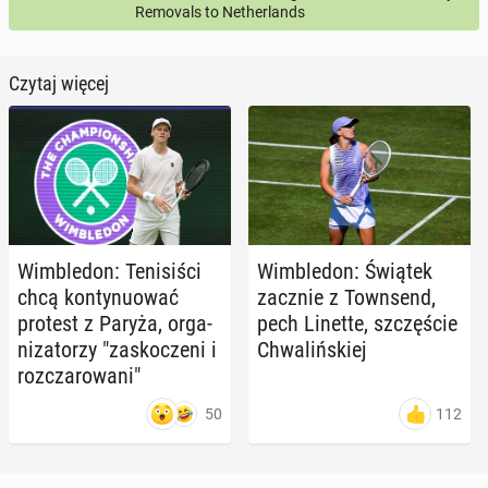
Removals to Netherlands
Czytaj więcej
Wim­ble­don: Te­ni­si­ści
Wim­ble­don: Świątek
chcą kon­ty­nu­ować
zacznie z Town­send,
protest z Paryża, or­ga­
pech Linette, szczę­ście
ni­za­to­rzy "za­sko­cze­ni i
Chwa­liń­skiej
roz­cza­ro­wa­ni"
50
112