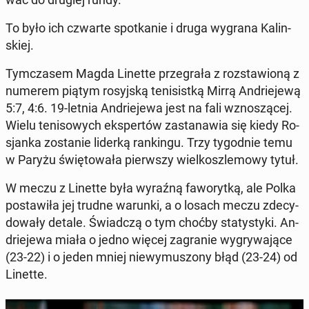
To było ich czwarte spo­tka­nie i druga wygrana Ka­lin­
skiej.
Tym­cza­sem Magda Linette prze­gra­ła z roz­sta­wio­ną z
numerem piątym ro­syj­ską te­ni­sist­ką Mirrą An­drie­je­wą
5:7, 4:6. 19-letnia An­drie­je­wa jest na fali wzno­szą­cej.
Wielu te­ni­so­wych eks­per­tów za­sta­na­wia się kiedy Ro­
sjan­ka zo­sta­nie liderką ran­kin­gu. Trzy ty­go­dnie temu
w Paryżu świę­to­wa­ła pierw­szy wiel­kosz­le­mo­wy tytuł.
W meczu z Linette była wyraźną fa­wo­ryt­ką, ale Polka
po­sta­wi­ła jej trudne warunki, a o losach meczu zde­cy­
do­wa­ły detale. Świad­czą o tym choćby sta­ty­sty­ki. An­
drie­je­wa miała o jedno więcej za­gra­nie wy­gry­wa­ją­ce
(23-22) i o jeden mniej nie­wy­mu­szo­ny błąd (23-24) od
Linette.