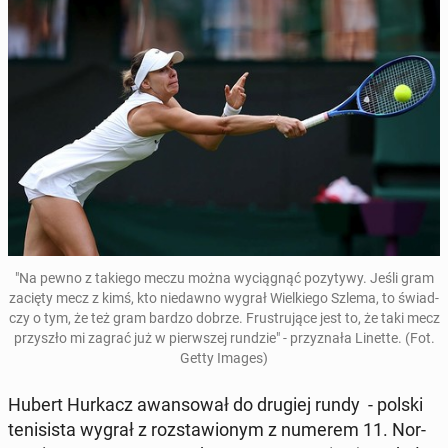
"Na pewno z takiego meczu można wy­cią­gnąć po­zy­ty­wy. Jeśli gram
zacięty mecz z kimś, kto nie­daw­no wygrał Wiel­kie­go Szlema, to świad­
czy o tym, że też gram bardzo dobrze. Fru­stru­ją­ce jest to, że taki mecz
przy­szło mi zagrać już w pierw­szej rundzie" - przy­zna­ła Linette. (Fot.
Getty Images)
Hubert Hurkacz awan­so­wał do drugiej rundy - polski
te­ni­si­sta wygrał z roz­sta­wio­nym z numerem 11. Nor­