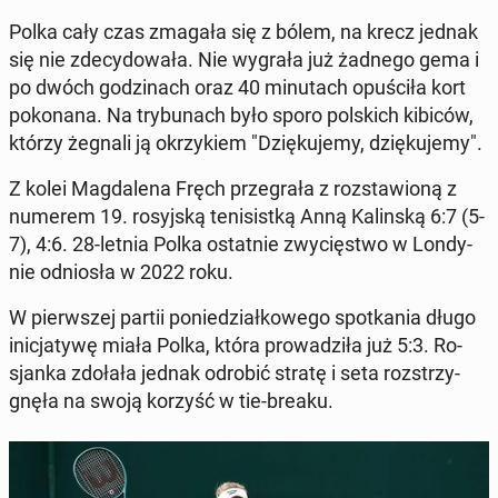
Polka cały czas zmagała się z bólem, na krecz jednak
się nie zde­cy­do­wa­ła. Nie wygrała już żadnego gema i
po dwóch go­dzi­nach oraz 40 mi­nu­tach opu­ści­ła kort
po­ko­na­na. Na try­bu­nach było sporo pol­skich kibiców,
którzy żegnali ją okrzy­kiem "Dzię­ku­je­my, dzię­ku­je­my".
Z kolei Mag­da­le­na Fręch prze­gra­ła z roz­sta­wio­ną z
numerem 19. ro­syj­ską te­ni­sist­ką Anną Ka­lin­ską 6:7 (5-
7), 4:6. 28-letnia Polka ostat­nie zwy­cię­stwo w Lon­dy­
nie od­nio­sła w 2022 roku.
W pierw­szej partii po­nie­dział­ko­we­go spo­tka­nia długo
ini­cja­ty­wę miała Polka, która pro­wa­dzi­ła już 5:3. Ro­
sjan­ka zdołała jednak odrobić stratę i seta roz­strzy­
gnę­ła na swoją korzyść w tie-breaku.