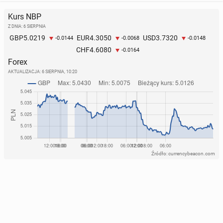
Kurs NBP
Z DNIA: 6 SIERPNIA
5.0219
4.3050
3.7320
GBP
EUR
USD
-0.0144
-0.0068
-0.0148
4.6080
CHF
-0.0164
Forex
AKTUALIZACJA:
6 SIERPNIA, 10:20
Źródło: currencybeacon.com