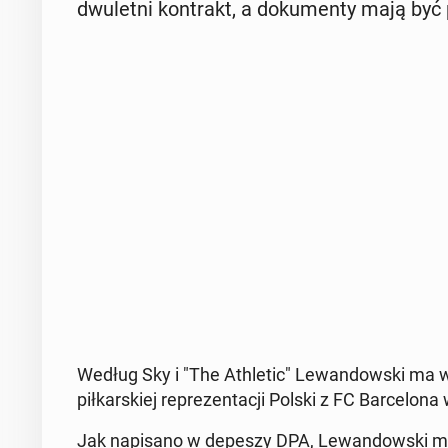
dwu­let­ni kon­trakt, a do­ku­men­ty mają być
Według Sky i "The Ath­le­tic" Le­wan­dow­ski ma wk
pił­kar­skiej re­pre­zen­ta­cji Polski z FC Bar­ce­
Jak na­pi­sa­no w depeszy DPA, Le­wan­dow­ski mó