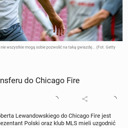
 nie wszystkie mogą sobie pozwolić na taką gwiazdę... (Fot. Getty
ns­fe­ru do Chicago Fire
Roberta Le­wan­dow­skie­go do Chicago Fire jest
pre­zen­tant Polski oraz klub MLS mieli uzgod­nić