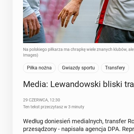
Na polskiego piłkarza ma chrapkę wiele znanych klubów, ale
Images)
Piłka nożna
Gwiazdy sportu
Transfery
Media: Le­wan­dow­ski bliski tra
29 CZERWCA, 12:30
Ten tekst przeczytasz w 3 minuty
Według do­nie­sień me­dial­nych, trans­fer 
prze­są­dzo­ny - na­pi­sa­ła agencja DPA. Re­