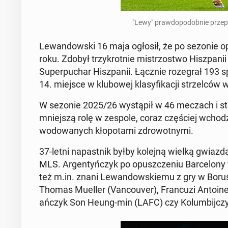
"Lewy" praw­do­po­dob­nie prze­
Le­wan­dow­ski 16 maja ogłosił, że po sezonie op
roku. Zdobył trzy­krot­nie mi­strzo­stwo Hisz­pa­ni
Su­per­pu­char Hisz­pa­nii. Łącznie ro­ze­grał 19
14. miejsce w klu­bo­wej kla­sy­fi­ka­cji strzel­c
W sezonie 2025/26 wy­stą­pił w 46 meczach i strze
mniej­szą rolę w zespole, coraz czę­ściej wcho­dz
wo­do­wa­nych kło­po­ta­mi zdro­wot­ny­mi.
37-letni na­past­nik byłby kolejną wielką gwiazdą
MLS. Ar­gen­tyń­czyk po opusz­cze­niu Bar­ce­lo­n
też m.in. znani Le­wan­dow­skie­mu z gry w Bo­rus
Thomas Mueller (Van­co­uver), Fran­cu­zi Antoine
ań­czyk Son Heung-min (LAFC) czy Ko­lum­bij­czyk