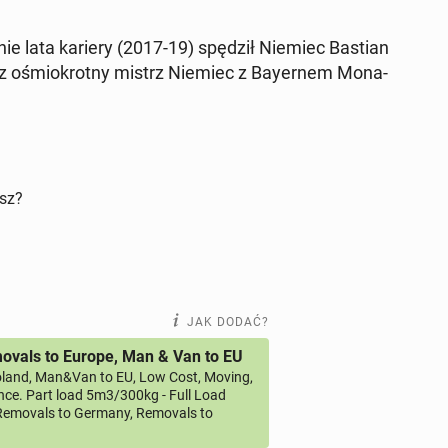
at­nie lata kariery (2017-19) spędził Niemiec Bastian
az ośmio­krot­ny mistrz Niemiec z Bay­er­nem Mo­na­
isz?
JAK DODAĆ?
vals to Europe, Man & Van to EU
land, Man&Van to EU, Low Cost, Moving,
ce. Part load 5m3/300kg - Full Load
emovals to Germany, Removals to