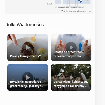
Źródło: currencybeacon.com
›
Rolki Wiadomości
Dostęp do przestrzeni
Polacy to mięsożercy?
przeznaczonych dla
jednej płci ma opierać się
wyłącznie na płci
biologicznej
Brytyjskiej gospodarce
Coraz więcej kobiet w UK
grozi recesja, jeśli kryzys
rezygnuje z roli druhny na
na Bliskim Wschodzie się
ślubie
przedłuży