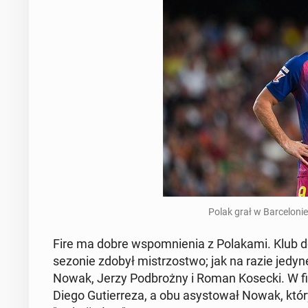
Polak grał w Bar­ce­lo­ni
Fire ma dobre wspo­mnie­nia z Po­la­ka­mi. Klub 
sezonie zdobył mi­strzo­stwo; jak na razie jedyne.
Nowak, Jerzy Pod­broż­ny i Roman Kosecki. W fina
Diego Gu­tier­re­za, a obu asy­sto­wał Nowak, kt