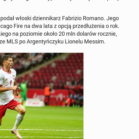
 podał włoski dzien­ni­karz Fa­bri­zio Romano. Jego
cago Fire na dwa lata z opcją prze­dłu­że­nia o rok.
e­go na po­zio­mie około 20 mln dolarów rocznie,
dze MLS po Ar­gen­tyń­czy­ku Lionelu Messim.