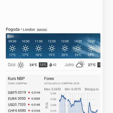
Pogoda
•
London
ZMIANA
Dziś
09:00
10:00
11:00
12:00
13:00
14:00
15:00
16:00
17°C
17°C
18°C
19°C
20°C
23°C
23°C
24°C
Dziś
Jutro
24°C
27°C
13°C
13°C
42
Kurs NBP
Forex
Z DNIA: 6 SIERPNIA
AKTUALIZACJA:
6 SIERPNIA, 09:20
5.0219
GBP
-0.0144
4.3050
EUR
-0.0068
3.7320
USD
-0.0148
4.6080
CHF
-0.0164