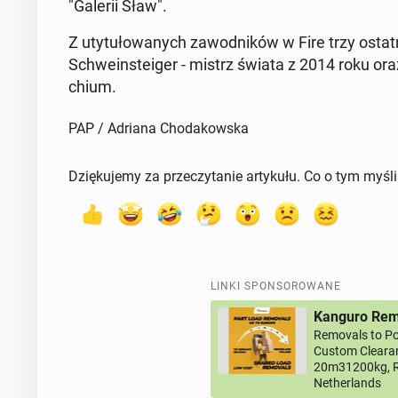
"Galerii Sław".
Z uty­tu­ło­wa­nych za­wod­ni­ków w Fire trzy ost
Schwe­in­ste­iger - mistrz świata z 2014 roku or
chium.
PAP / Adriana Chodakowska
Dziękujemy za przeczytanie artykułu. Co o tym myśl
LINKI SPONSOROWANE
Kanguro Remo
Removals to Po
Custom Clearan
20m31200kg, R
Netherlands