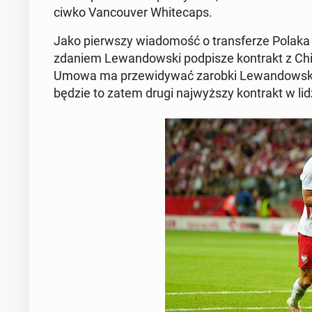
ciw­ko Van­co­uver Whi­te­caps.
Jako pierw­szy wia­do­mość o trans­fe­rze Polaka
zdaniem Le­wan­dow­ski pod­pi­sze kon­trakt z Chi
Umowa ma prze­wi­dy­wać zarobki Le­wan­dow­ski
będzie to zatem drugi naj­wyż­szy kon­trakt w li