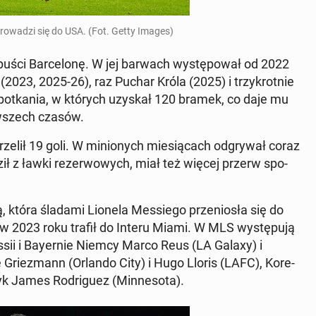
pro­wa­dzi się do USA. (Fot. Getty Images)
uści Bar­ce­lo­nę. W jej barwach wy­stę­po­wał od 2022
i (2023, 2025-26), raz Puchar Króla (2025) i trzy­krot­nie
3 spo­tka­nia, w których uzyskał 120 bramek, co daje mu
ów wszech czasów.
­lił 19 goli. W mi­nio­nych mie­sią­cach od­gry­wał coraz
ił z ławki re­zer­wo­wych, miał też więcej przerw spo­
, która śladami Lionela Mes­sie­go prze­nio­sła się do
y w 2023 roku trafił do Interu Miami. W MLS wy­stę­pu­ją
­sii i Bay­er­nie Niemcy Marco Reus (LA Galaxy) i
 Grie­zmann (Orlando City) i Hugo Lloris (LAFC), Ko­re­
 James Ro­dri­gu­ez (Min­ne­so­ta).