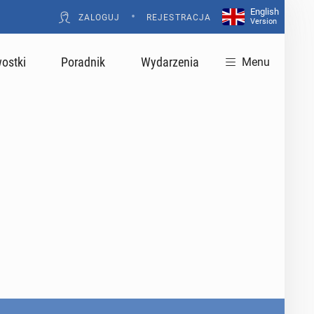
English
•
ZALOGUJ
REJESTRACJA
Version
ostki
Poradnik
Wydarzenia
Menu