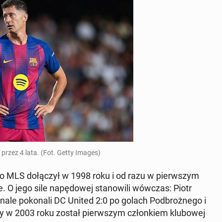
e przez 4 lata. (Fot. Getty Images)
do MLS do­łą­czył w 1998 roku i od razu w pierw­szym
 O jego sile na­pę­do­wej sta­no­wi­li wówczas: Piotr
le po­ko­na­li DC United 2:0 po golach Pod­broż­ne­go i
óry w 2003 roku został pierw­szym człon­kiem klu­bo­wej