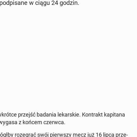
 pod­pi­sa­ne w ciągu 24 godzin.
rótce przejść badania le­kar­skie. Kon­trakt ka­pi­ta­na
lo­na wygasa z końcem czerwca.
głby ro­ze­grać swój pierw­szy mecz już 16 lipca prze­