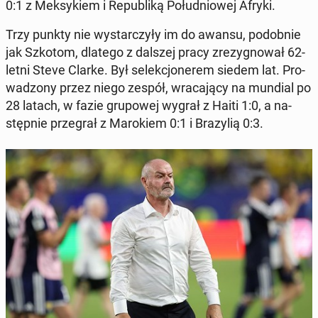
0:1 z Mek­sy­kiem i Re­pu­bli­ką Po­łu­dnio­wej Afryki.
Trzy punkty nie wy­star­czy­ły im do awansu, po­dob­nie
jak Szkotom, dlatego z dalszej pracy zre­zy­gno­wał 62-
letni Steve Clarke. Był se­lek­cjo­ne­rem siedem lat. Pro­
wa­dzo­ny przez niego zespół, wra­ca­ją­cy na mundial po
28 latach, w fazie gru­po­wej wygrał z Haiti 1:0, a na­
stęp­nie prze­grał z Ma­ro­kiem 0:1 i Bra­zy­lią 0:3.