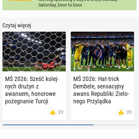
Saturday, Door to Door.
Czytaj więcej
MŚ 2026: Sześć ko­lej­
MŚ 2026: Hat-trick
nych drużyn z
Dembele, sen­sa­cyj­ny
awansem, ho­no­ro­we
awans Re­pu­bli­ki Zie­lo­
po­że­gna­nie Turcji
ne­go Przy­ląd­ka
23
35