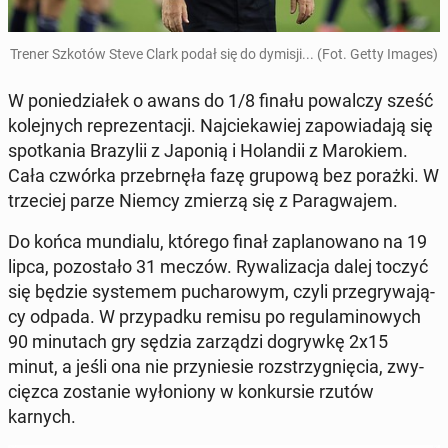
Trener Szkotów Steve Clark podał się do dymisji... (Fot. Getty Images)
W po­nie­dzia­łek o awans do 1/8 finału po­wal­czy sześć
ko­lej­nych re­pre­zen­ta­cji. Naj­cie­ka­wiej za­po­wia­da­ją się
spo­tka­nia Bra­zy­lii z Japonią i Ho­lan­dii z Ma­ro­kiem.
Cała czwórka prze­brnę­ła fazę grupową bez porażki. W
trze­ciej parze Niemcy zmierzą się z Pa­ra­gwa­jem.
Do końca mun­dia­lu, którego finał za­pla­no­wa­no na 19
lipca, po­zo­sta­ło 31 meczów. Ry­wa­li­za­cja dalej toczyć
się będzie sys­te­mem pu­cha­ro­wym, czyli prze­gry­wa­ją­
cy odpada. W przy­pad­ku remisu po re­gu­la­mi­no­wych
90 mi­nu­tach gry sędzia za­rzą­dzi do­gryw­kę 2x15
minut, a jeśli ona nie przy­nie­sie roz­strzy­gnię­cia, zwy­
cięz­ca zo­sta­nie wy­ło­nio­ny w kon­kur­sie rzutów
karnych.