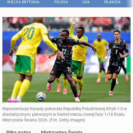
WIELKA BRYTANIA
POLSKA
USA
IRLANDIA
Reprezentacja Kanady pokonała Republikę Południowej Afryki 1:0 w
dramatycznym, pierwszym w historii meczu nowej fazy 1/16 finału
Mistrzostw Świata 2026. (Fot. Getty Images)
Piłka nożna
Mistrzostwa Świata