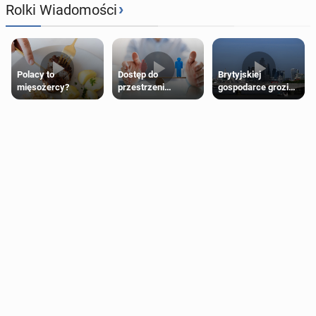
›
Rolki Wiadomości
Polacy to
Dostęp do
Brytyjskiej
mięsożercy?
przestrzeni
gospodarce grozi
przeznaczonych
recesja, jeśli
dla jednej płci ma
kryzys na Bliskim
opierać się
Wschodzie się
wyłącznie na płci
przedłuży
biologicznej