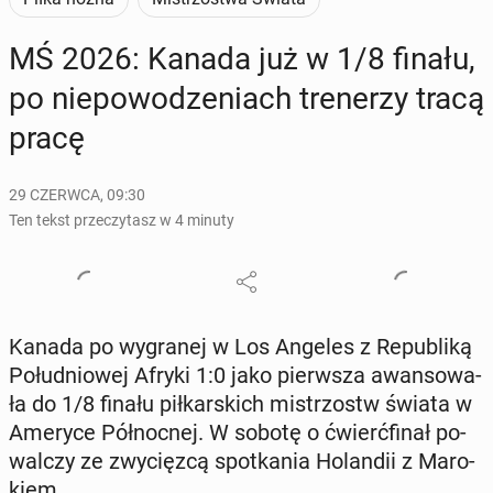
MŚ 2026: Kanada już w 1/8 finału,
po nie­po­wo­dze­niach tre­ne­rzy tracą
pracę
29 CZERWCA, 09:30
Ten tekst przeczytasz w 4 minuty
Kanada po wy­gra­nej w Los Angeles z Re­pu­bli­ką
Po­łu­dnio­wej Afryki 1:0 jako pierw­sza awan­so­wa­
ła do 1/8 finału pił­kar­skich mi­strzostw świata w
Ameryce Pół­noc­nej. W sobotę o ćwierć­fi­nał po­
wal­czy ze zwy­cięz­cą spo­tka­nia Ho­lan­dii z Ma­ro­
kiem.