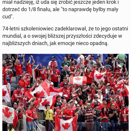
miał na­dzie­ję, iż uda się zrobić jeszcze jeden krok i
dotrzeć do 1/8 finału, ale "to na­praw­dę byłby mały
cud".
74-letni szko­le­nio­wiec za­de­kla­ro­wał, że to jego ostatni
mundial, a o swojej bliż­szej przy­szło­ści zde­cy­du­je w
naj­bliż­szych dniach, jak emocje nieco opadną.