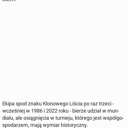
Ekipa spod znaku Klo­no­we­go Liścia po raz trzeci -
wcze­śniej w 1986 i 2022 roku - bierze udział w mun­
dia­lu, ale osią­gnię­cia w tur­nie­ju, którego jest współ­go­
spo­da­rzem, mają wymiar hi­sto­rycz­ny.