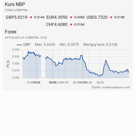
Kurs NBP
Z DNIA: 6 SIERPNIA
5.0219
4.3050
3.7320
GBP
EUR
USD
-0.0144
-0.0068
-0.0148
4.6080
CHF
-0.0164
Forex
AKTUALIZACJA:
6 SIERPNIA, 10:20
Źródło: currencybeacon.com