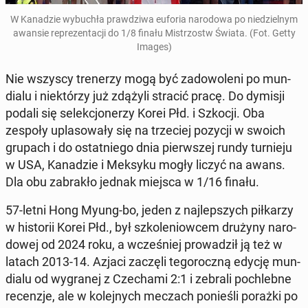
W Ka­na­dzie wy­bu­chła praw­dzi­wa euforia na­ro­do­wa po nie­dziel­nym
awansie re­pre­zen­ta­cji do 1/8 finału Mi­strzostw Świata
. (Fot. Getty
Images)
Nie wszyscy tre­ne­rzy mogą być za­do­wo­le­ni po mun­
dia­lu i nie­któ­rzy już zdążyli stracić pracę. Do dymisji
podali się se­lek­cjo­ne­rzy Korei Płd. i Szkocji. Oba
zespoły upla­so­wa­ły się na trze­ciej pozycji w swoich
grupach i do ostat­nie­go dnia pierw­szej rundy tur­nie­ju
w USA, Ka­na­dzie i Meksyku mogły liczyć na awans.
Dla obu za­bra­kło jednak miejsca w 1/16 finału.
57-letni Hong Myung-bo, jeden z naj­lep­szych pił­ka­rzy
w hi­sto­rii Korei Płd., był szko­le­niow­cem drużyny na­ro­
do­wej od 2024 roku, a wcze­śniej pro­wa­dził ją też w
latach 2013-14. Azjaci zaczęli te­go­rocz­ną edycję mun­
dia­lu od wy­gra­nej z Cze­cha­mi 2:1 i zebrali po­chleb­ne
re­cen­zje, ale w ko­lej­nych meczach po­nie­śli porażki po