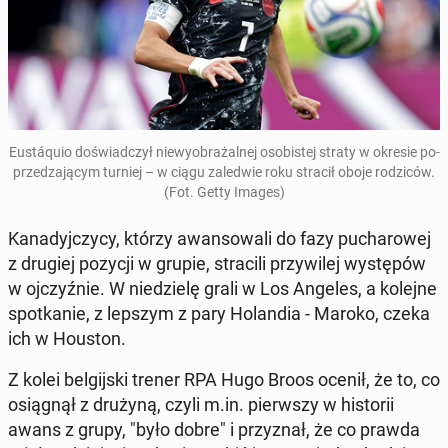
Eu­stáqu­io do­świad­czył nie­wy­obra­żal­nej oso­bi­stej straty w okresie po­
prze­dza­ją­cym turniej – w ciągu za­le­d­wie roku stracił oboje ro­dzi­ców
.
(Fot. Getty Images)
Ka­na­dyj­czy­cy, którzy awan­so­wa­li do fazy pu­cha­ro­wej
z drugiej pozycji w grupie, stra­ci­li przy­wi­lej wy­stę­pów
w oj­czyź­nie. W nie­dzie­lę grali w Los Angeles, a kolejne
spo­tka­nie, z lepszym z pary Ho­lan­dia - Maroko, czeka
ich w Houston.
Z kolei bel­gij­ski trener RPA Hugo Broos ocenił, że to, co
osią­gnął z drużyną, czyli m.in. pierw­szy w hi­sto­rii
awans z grupy, "było dobre" i przy­znał, że co prawda