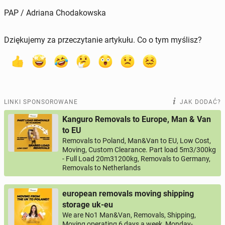
PAP / Adriana Chodakowska
Dziękujemy za przeczytanie artykułu. Co o tym myślisz?
LINKI SPONSOROWANE
JAK DODAĆ?
Kanguro Removals to Europe, Man & Van
to EU
Removals to Poland, Man&Van to EU, Low Cost,
Moving, Custom Clearance. Part load 5m3/300kg
- Full Load 20m31200kg, Removals to Germany,
Removals to Netherlands
european removals moving shipping
storage uk-eu
We are No1 Man&Van, Removals, Shipping,
Moving operating 6 days a week, Monday-