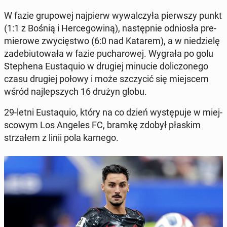
W fazie gru­po­wej naj­pierw wy­wal­czy­ła pierw­szy punkt
(1:1 z Bośnią i Her­ce­go­wi­ną), na­stęp­nie od­nio­sła pre­
mie­ro­we zwy­cię­stwo (6:0 nad Katarem), a w nie­dzie­lę
za­de­biu­to­wa­ła w fazie pu­cha­ro­wej. Wygrała po golu
Ste­phe­na Eu­sta­qu­io w drugiej minucie do­li­czo­ne­go
czasu drugiej połowy i może szczy­cić się miej­scem
wśród naj­lep­szych 16 drużyn globu.
29-letni Eu­sta­qu­io, który na co dzień wy­stę­pu­je w miej­
sco­wym Los Angeles FC, bramkę zdobył płaskim
strza­łem z linii pola karnego.