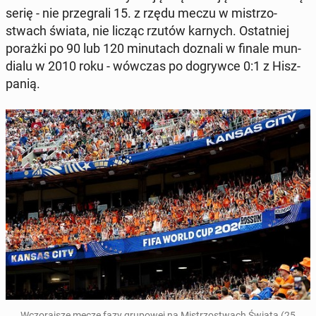
serię - nie prze­gra­li 15. z rzędu meczu w mi­strzo­
stwach świata, nie licząc rzutów karnych. Ostat­niej
porażki po 90 lub 120 mi­nu­tach doznali w finale mun­
dia­lu w 2010 roku - wówczas po do­gryw­ce 0:1 z Hisz­
pa­nią.
Wczo­raj­sze mecze fazy gru­po­wej na Mi­strzo­stwach Świata (25