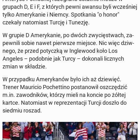
grupach D, E i F, z których pewni awansu byli wcze­śniej
tylko Ame­ry­ka­nie i Niemcy. Spo­tka­nia "o honor"
czekały na­to­miast Turcję i Tunezję.
W grupie D Ame­ry­ka­nie, po dwóch zwy­cię­stwach, za­
pew­ni­li sobie nawet pierw­sze miejsce. Nic więc dziw­
ne­go, że przed po­tycz­ką w In­gle­wo­od koło Los
Angeles – po­dob­nie jak Turcy – do­ko­na­li licz­nych
zmian w skła­dzie.
W przy­pad­ku Ame­ry­ka­nów było ich aż dzie­więć.
Trener Mau­ri­cio Po­chet­ti­no po­sta­no­wił oszczę­dzić
m.in. za­wod­ni­ków, którzy mieli na koncie po żółtej
kartce. Na­to­miast w re­pre­zen­ta­cji Turcji doszło do
siedmiu roszad.