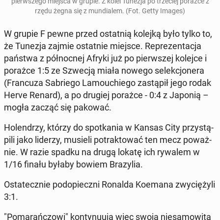
pierw­sze­go miejsca w grupie
. Z kolei Tunezja po trze­ciej porażce z
rzędu żegna się z mun­dia­lem. (Fot. Getty Images)
W grupie F pewne przed ostat­nią kolejką było tylko to,
że Tunezja zajmie ostat­nie miejsce. Re­pre­zen­ta­cja
państwa z pół­noc­nej Afryki już po pierw­szej kolejce i
porażce 1:5 ze Szwecją miała nowego se­lek­cjo­ne­ra
(Fran­cu­za Sa­brie­go La­mo­uchie­go za­stą­pił jego rodak
Herve Renard), a po drugiej porażce - 0:4 z Japonią –
mogła zacząć się pakować.
Ho­len­drzy, którzy do spo­tka­nia w Kansas City przy­stą­
pi­li jako liderzy, musieli po­trak­to­wać ten mecz po­waż­
nie. W razie spadku na drugą lokatę ich rywalem w
1/16 finału byłaby bowiem Bra­zy­lia.
Osta­tecz­nie pod­opiecz­ni Ronalda Koemana zwy­cię­ży­li
3:1.
"Po­ma­rań­czo­wi" kon­ty­nu­ują więc swoją nie­sa­mo­wi­tą