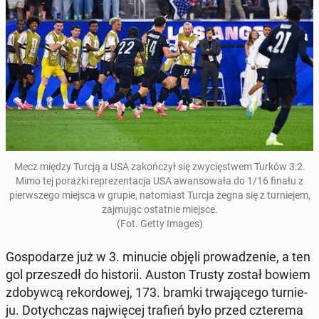
Mecz między Turcją a USA za­koń­czył się zwy­cię­stwem Turków 3:2.
Mimo tej porażki re­pre­zen­ta­cja USA awan­so­wa­ła do 1/16 finału z
pierw­sze­go miejsca w grupie
, na­to­miast Turcja żegna się z tur­nie­jem
,
zaj­mu­jąc ostat­nie miejsce.
(Fot. Getty Images)
Go­spo­da­rze już w 3. minucie objęli pro­wa­dze­nie, a ten
gol prze­szedł do hi­sto­rii. Auston Trusty został bowiem
zdo­byw­cą re­kor­do­wej, 173. bramki trwa­ją­ce­go tur­nie­
ju. Do­tych­czas naj­wię­cej trafień było przed czte­re­ma