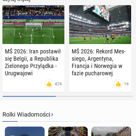
MŚ 2026: Iran po­sta­wił
MŚ 2026: Rekord Mes­
się Belgii, a Re­pu­bli­ka
sie­go, Ar­gen­ty­na,
Zie­lo­ne­go Przy­ląd­ka -
Francja i Nor­we­gia w
Uru­gwa­jo­wi
fazie pu­cha­ro­wej
426
16
›
Rolki Wiadomości