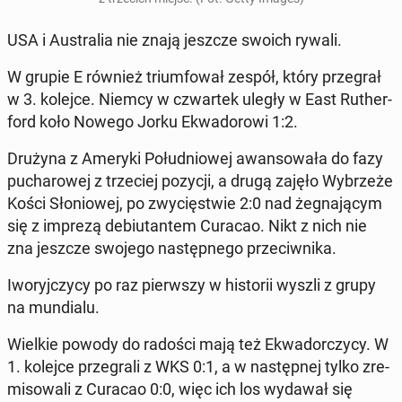
USA i Au­stra­lia nie znają jeszcze swoich rywali.
W grupie E również trium­fo­wał zespół, który prze­grał
w 3. kolejce. Niemcy w czwar­tek uległy w East Ru­ther­
ford koło Nowego Jorku Ekwa­do­ro­wi 1:2.
Drużyna z Ameryki Po­łu­dnio­wej awan­so­wa­ła do fazy
pu­cha­ro­wej z trze­ciej pozycji, a drugą zajęło Wy­brze­że
Kości Sło­nio­wej, po zwy­cię­stwie 2:0 nad że­gna­ją­cym
się z imprezą de­biu­tan­tem Curacao. Nikt z nich nie
zna jeszcze swojego na­stęp­ne­go prze­ciw­ni­ka.
Iwo­ryj­czy­cy po raz pierw­szy w hi­sto­rii wyszli z grupy
na mun­dia­lu.
Wielkie powody do radości mają też Ekwa­dor­czy­cy. W
1. kolejce prze­gra­li z WKS 0:1, a w na­stęp­nej tylko zre­
mi­so­wa­li z Curacao 0:0, więc ich los wydawał się