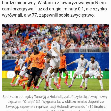
bardzo nie­pew­ny. W starciu z fa­wo­ry­zo­wa­ny­mi Niem­
ca­mi prze­gry­wa­li już od drugiej minuty 0:1, ale szybko
wy­rów­na­li, a w 77. za­pew­ni­li sobie zwy­cię­stwo.
Spo­tka­nie po­mię­dzy
Tunezją a Ho­lan­dią za­koń­czy­ło się pewnym zwy­
cię­stwem "Oranje" 3:1
. Wygrana ta, w obliczu remisu Japonii ze
Szwecją, za­pew­ni­ła re­pre­zen­ta­cji Ho­lan­dii awans do 1/16 finału z