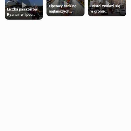
Lipcowy ranking
Bristol znalazł się
Liczba pasażerów
najtańszych
w gronie
Ryanair w lipcu
supermarketów
najlepszych
pobiła rekord
kierunków podróży
na świecie