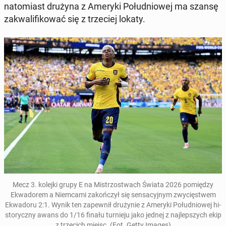
na­to­miast drużyna z Ameryki Po­łu­dnio­wej ma szansę
za­kwa­li­fi­ko­wać się z trze­ciej lokaty.
Mecz 3. kolejki grupy E na Mi­strzo­stwach Świata 2026
po­mię­dzy
Ekwa­do­rem a Niem­ca­mi za­koń­czył się sen­sa­cyj­nym zwy­cię­stwem
Ekwa­do­ru 2:1
. Wynik ten za­pew­nił dru­ży­nie z Ameryki Po­łu­dnio­wej hi­
sto­rycz­ny awans do 1/16 finału tur­nie­ju
jako jednej z naj­lep­szych ekip
z trze­cich miejsc. (Fot. Getty Images)