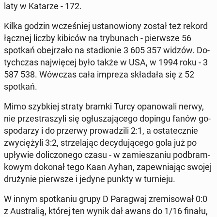
laty w Katarze - 172.
Kilka godzin wcze­śniej usta­no­wio­ny został też rekord
łącznej liczby kibiców na try­bu­nach - pierw­sze 56
spotkań obej­rza­ło na sta­dio­nie 3 605 357 widzów. Do­
tych­czas naj­wię­cej było także w USA, w 1994 roku - 3
587 538. Wówczas cała impreza skła­da­ła się z 52
spotkań.
Mimo szyb­kiej straty bramki Turcy opa­no­wa­li nerwy,
nie prze­stra­szy­li się ogłu­sza­ją­ce­go dopingu fanów go­
spo­da­rzy i do przerwy pro­wa­dzi­li 2:1, a osta­tecz­nie
zwy­cię­ży­li 3:2, strze­la­jąc de­cy­du­ją­ce­go gola już po
upływie do­li­czo­ne­go czasu - w za­mie­sza­niu pod­bram­
ko­wym dokonał tego Kaan Ayhan, za­pew­nia­jąc swojej
dru­ży­nie pierw­sze i jedyne punkty w tur­nie­ju.
W innym spo­tka­niu grupy D Pa­ra­gwaj zre­mi­so­wał 0:0
z Au­stra­lią, której ten wynik dał awans do 1/16 finału,