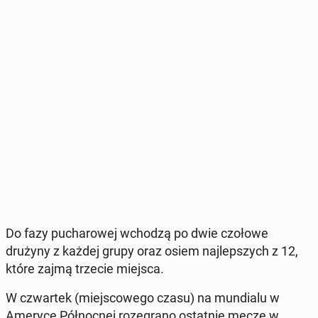
Do fazy pu­cha­ro­wej wchodzą po dwie czołowe
drużyny z każdej grupy oraz osiem naj­lep­szych z 12,
które zajmą trzecie miejsca.
W czwar­tek (miej­sco­we­go czasu) na mun­dia­lu w
Ameryce Pół­noc­nej ro­ze­gra­no ostat­nie mecze w