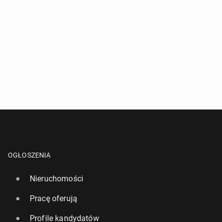
OGŁOSZENIA
Nieruchomości
Pracę oferują
Profile kandydatów