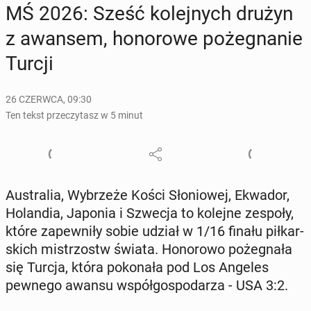
MŚ 2026: Sześć ko­lej­nych drużyn
z awansem, ho­no­ro­we po­że­gna­nie
Turcji
26 CZERWCA, 09:30
Ten tekst przeczytasz w 5 minut
Au­stra­lia, Wy­brze­że Kości Sło­nio­wej, Ekwador,
Ho­lan­dia, Japonia i Szwecja to kolejne zespoły,
które za­pew­ni­ły sobie udział w 1/16 finału pił­kar­
skich mi­strzostw świata. Ho­no­ro­wo po­że­gna­ła
się Turcja, która po­ko­na­ła pod Los Angeles
pewnego awansu współ­go­spo­da­rza - USA 3:2.