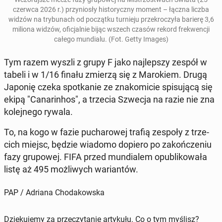
czerwca 2026 r.) przy­nio­sły hi­sto­rycz­ny moment – łączna liczba
widzów na try­bu­nach od po­cząt­ku tur­nie­ju prze­kro­czy­ła barierę 3,6
miliona widzów
, ofi­cjal­nie bijąc wszech czasów rekord fre­kwen­cji
całego mun­dia­lu
. (Fot. Getty Images)
Tym razem wyszli z grupy F jako naj­lep­szy zespół w
tabeli i w 1/16 finału zmierzą się z Ma­ro­kiem. Drugą
Japonię czeka spo­tka­nie ze zna­ko­mi­cie spi­su­ją­cą się
ekipą "Ca­na­rin­hos", a trzecia Szwecja na razie nie zna
ko­lej­ne­go rywala.
To, na kogo w fazie pu­cha­ro­wej trafią zespoły z trze­
cich miejsc, będzie wiadomo dopiero po za­koń­cze­niu
fazy gru­po­wej. FIFA przed mun­dia­lem opu­bli­ko­wa­ła
listę aż 495 moż­li­wych wa­rian­tów.
PAP / Adriana Chodakowska
Dziękujemy za przeczytanie artykułu. Co o tym myślisz?