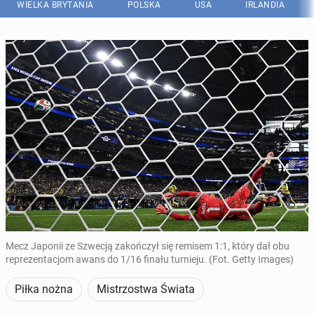
WIELKA BRYTANIA
POLSKA
USA
IRLANDIA
Mecz Japonii ze Szwecją zakończył się remisem 1:1, który dał obu
reprezentacjom awans do 1/16 finału turnieju. (Fot. Getty Images)
Piłka nożna
Mistrzostwa Świata