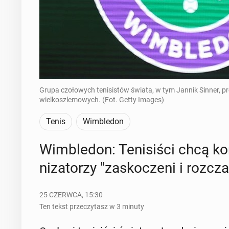
Grupa czołowych tenisistów świata, w tym Jannik Sinner, p
wielkoszlemowych. (Fot. Getty Images)
Tenis
Wimbledon
Wim­ble­don: Te­ni­si­ści chcą ko
ni­za­to­rzy "za­sko­cze­ni i roz­cza
25 CZERWCA, 15:30
Ten tekst przeczytasz w 3 minuty