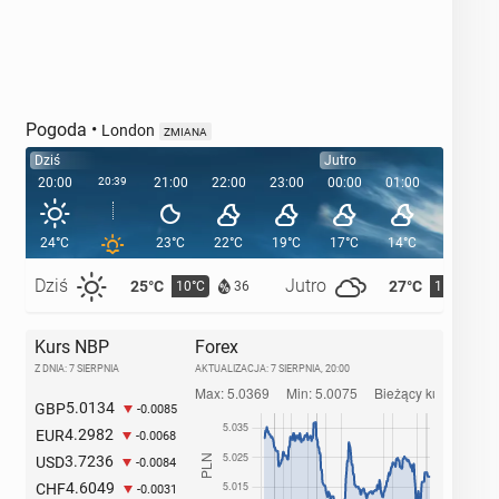
Pogoda
•
London
ZMIANA
Dziś
Jutro
20:00
20:39
21:00
22:00
23:00
00:00
01:00
02:00
24°C
23°C
22°C
19°C
17°C
14°C
13°C
Dziś
Jutro
25°C
27°C
10°C
11°C
36
Kurs NBP
Forex
Z DNIA: 7 SIERPNIA
AKTUALIZACJA:
7 SIERPNIA, 20:00
5.0134
GBP
-0.0085
4.2982
EUR
-0.0068
3.7236
USD
-0.0084
4.6049
CHF
-0.0031