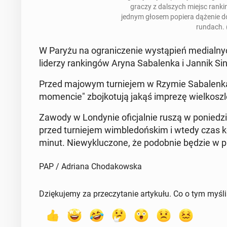
graczy z dal­szych miejsc ran­kin
jednym głosem popiera dążenie do p
rundach. 
W Paryżu na ogra­ni­cze­nie wy­stą­pień me­dial­ny
liderzy ran­kin­gów Aryna Sa­ba­len­ka i Jannik Si
Przed majowym tur­nie­jem w Rzymie Sa­ba­len­ka
mo­men­cie" zboj­ko­tu­ją jakąś imprezę wiel­kosz­
Zawody w Lon­dy­nie ofi­cjal­nie ruszą w po­nie­dz
przed tur­nie­jem wim­ble­doń­skim i wtedy czas ko
minut. Nie­wy­klu­czo­ne, że po­dob­nie będzie w pie
PAP / Adriana Chodakowska
Dziękujemy za przeczytanie artykułu. Co o tym myśl