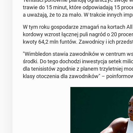
trawie do 15 minut, które od­po­wia­da­ją 15 pro­c
a uważają, że to za mało. W trakcie innych impr
W tym roku go­spo­da­rze zmagań na kortach All 
kor­do­wy wzrost łącznej puli nagród o 20 procen
kwoty 64,2 mln funtów. Za­wod­ni­cy i ich przed­sta
"Wim­ble­don stawia za­wod­ni­ków w centrum wszy
środki. Do tego do­cho­dzi in­we­sty­cja setek mi­l
dla te­ni­si­stów zgodnie z planem trzy­let­niej mo­d
klasy oto­cze­nia dla za­wod­ni­ków" – po­in­for­mo­wa­l