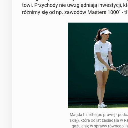
to­wi. Przy­cho­dy nie uwzględ­nia­ją in­we­sty­cji, 
różnimy się od np. zawodów Masters 1000" - tłu
Magda Linette (po prawej - podcz
skiej), która od lat za­sia­da­ła 
ga­żu­je się w sprawy równego i spr