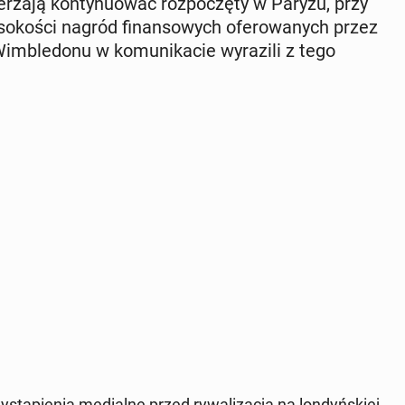
e­rza­ją kon­ty­nu­ować roz­po­czę­ty w Paryżu, przy
o­ko­ści nagród fi­nan­so­wych ofe­ro­wa­nych przez
Wim­ble­do­nu w ko­mu­ni­ka­cie wy­ra­zi­li z tego
stą­pie­nia me­dial­ne przed ry­wa­li­za­cją na lon­dyń­skiej