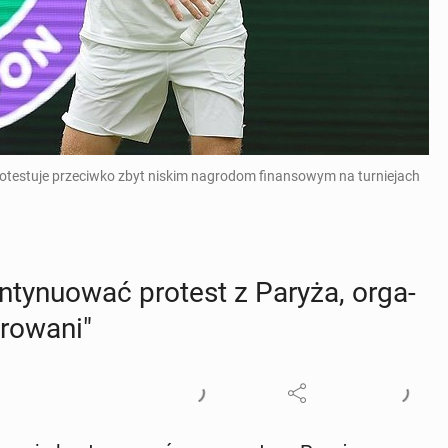
rotestuje przeciwko zbyt niskim nagrodom finansowym na turniejach
n­ty­nu­ować protest z Paryża, or­ga­
­ro­wa­ni"