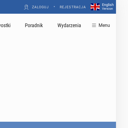
English
•
ZALOGUJ
REJESTRACJA
Version
ostki
Poradnik
Wydarzenia
Menu