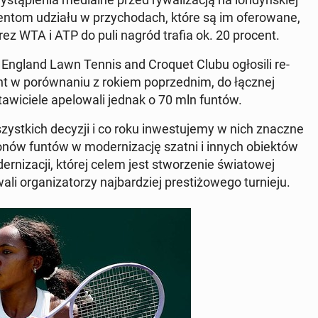
en­tom udziału w przy­cho­dach, które są im ofe­ro­wa­ne,
ez WTA i ATP do puli nagród trafia ok. 20 procent.
England Lawn Tennis and Croquet Clubu ogło­si­li re­
t w po­rów­na­niu z rokiem po­przed­nim, do łącznej
­wi­cie­le ape­lo­wa­li jednak o 70 mln funtów.
st­kich decyzji i co roku in­we­stu­je­my w nich znaczne
io­nów funtów w mo­der­ni­za­cję szatni i innych obiek­tów
er­ni­za­cji, której celem jest stwo­rze­nie świa­to­wej
i or­ga­ni­za­to­rzy naj­bar­dziej pre­sti­żo­we­go tur­nie­ju.