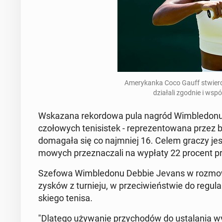
Ame­ry­kan­ka Coco Gauff stwier­dz
dzia­ła­li zgodnie i wspó
Wska­za­na re­kor­do­wa pula nagród Wim­ble­do­nu
czo­ło­wych te­ni­si­stek - re­pre­zen­to­wa­na przez 
do­ma­ga­ła się co naj­mniej 16. Celem graczy jest, 
mo­wych prze­zna­cza­li na wypłaty 22 procent p
Szefowa Wim­ble­do­nu Debbie Jevans w roz­mo­w
zysków z tur­nie­ju, w prze­ci­wień­stwie do re­gu­l
skie­go tenisa.
"Dlatego uży­wa­nie przy­cho­dów do usta­la­nia wy