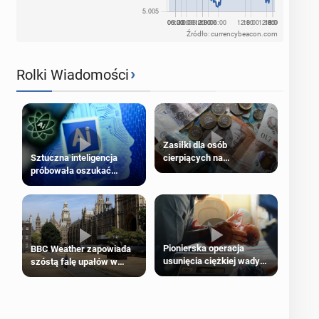
Źródło: currencybeacon.com
›
Rolki Wiadomości
Zasiłki dla osób
cierpiących na
Sztuczna inteligencja
schorzenia psychiczne
próbowała oszukać
człowieka
Pionierska operacja
BBC Weather zapowiada
usunięcia ciężkiej wady
szóstą falę upałów w
wrodzonej płodu w łonie
Londynie
matki