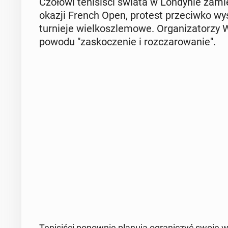
Czołowi te­ni­si­ści świata w Lon­dy­nie za­mi
okazji French Open, protest prze­ciw­ko wy­s
tur­nie­je wiel­kosz­le­mo­we. Or­ga­ni­za­to­rzy 
powodu "za­sko­cze­nie i roz­cza­ro­wa­nie".
Te­ni­si­ści po­now­nie planują ogra­ni­czyć swoje wy­