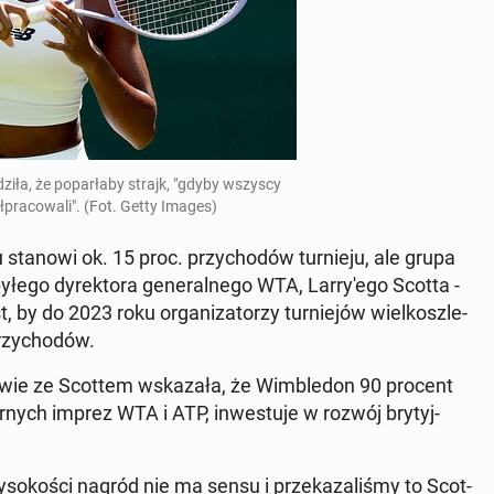
i­ła, że po­par­ła­by strajk, "gdyby wszyscy
ł­pra­co­wa­li". (Fot. Getty Images)
 stanowi ok. 15 proc. przy­cho­dów tur­nie­ju, ale grupa
byłego dy­rek­to­ra ge­ne­ral­ne­go WTA, Lar­ry­'e­go Scotta -
by do 2023 roku or­ga­ni­za­to­rzy tur­nie­jów wiel­kosz­le­
rzy­cho­dów.
ie ze Scottem wska­za­ła, że Wim­ble­don 90 procent
ar­nych imprez WTA i ATP, in­we­stu­je w rozwój bry­tyj­
­so­ko­ści nagród nie ma sensu i prze­ka­za­li­śmy to Scot­