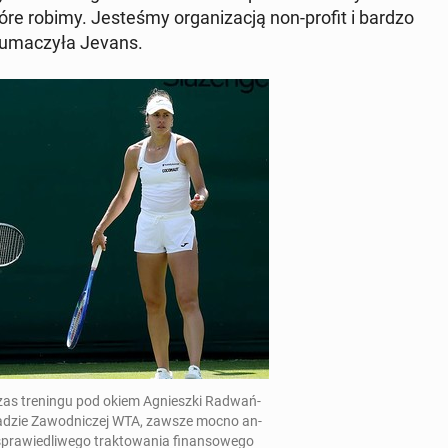
które robimy. Je­ste­śmy or­ga­ni­za­cją non-profit i bardzo
­ma­czy­ła Jevans.
as tre­nin­gu pod okiem Agniesz­ki Ra­dwań­
w Radzie Za­wod­ni­czej WTA, zawsze mocno an­
a­wie­dli­we­go trak­to­wa­nia fi­nan­so­we­go