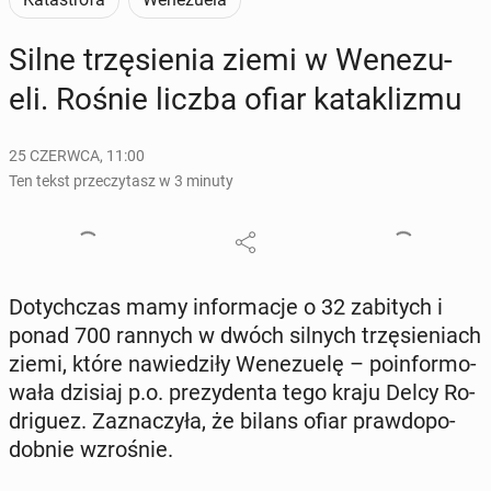
Silne trzę­sie­nia ziemi w We­ne­zu­
eli. Rośnie liczba ofiar ka­ta­kli­zmu
25 CZERWCA, 11:00
Ten tekst przeczytasz w 3 minuty
Do­tych­czas mamy in­for­ma­cje o 32 za­bi­tych i
ponad 700 rannych w dwóch silnych trzę­sie­niach
ziemi, które na­wie­dzi­ły We­ne­zu­elę – po­in­for­mo­
wa­ła dzisiaj p.o. pre­zy­den­ta tego kraju Delcy Ro­
dri­gu­ez. Za­zna­czy­ła, że bilans ofiar praw­do­po­
dob­nie wzro­śnie.