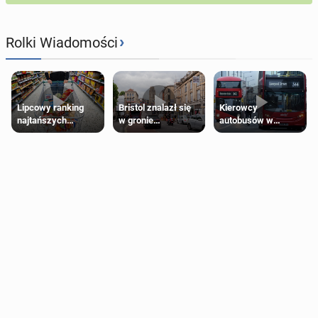
›
Rolki Wiadomości
Lipcowy ranking
Bristol znalazł się
Kierowcy
najtańszych
w gronie
autobusów w
supermarketów
najlepszych
Londynie
kierunków podróży
zapowiadają strajki
na świecie