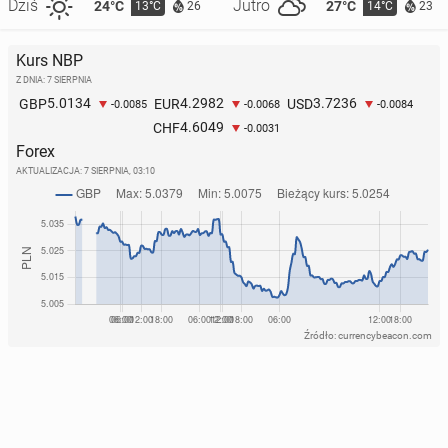
Dziś
Jutro
24°C
27°C
13°C
14°C
26
23
Kurs NBP
Z DNIA: 7 SIERPNIA
5.0134
4.2982
3.7236
GBP
EUR
USD
-0.0085
-0.0068
-0.0084
4.6049
CHF
-0.0031
Forex
AKTUALIZACJA:
7 SIERPNIA, 03:10
Źródło: currencybeacon.com