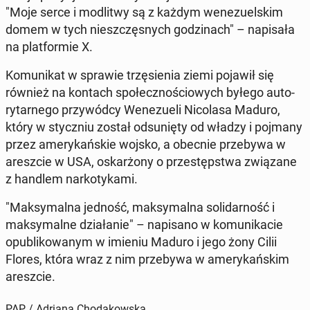
"Moje serce i mo­dli­twy są z każdym we­ne­zu­el­skim
domem w tych nie­szczę­snych go­dzi­nach" – na­pi­sa­ła
na plat­for­mie X.
Ko­mu­ni­kat w sprawie trzę­sie­nia ziemi pojawił się
również na kontach spo­łecz­no­ścio­wych byłego au­to­
ry­tar­ne­go przy­wód­cy We­ne­zu­eli Ni­co­la­sa Maduro,
który w stycz­niu został od­su­nię­ty od władzy i pojmany
przez ame­ry­kań­skie wojsko, a obecnie prze­by­wa w
aresz­cie w USA, oskar­żo­ny o prze­stęp­stwa zwią­za­ne
z handlem nar­ko­ty­ka­mi.
"Mak­sy­mal­na jedność, mak­sy­mal­na so­li­dar­ność i
mak­sy­mal­ne dzia­ła­nie" – na­pi­sa­no w ko­mu­ni­ka­cie
opu­bli­ko­wa­nym w imieniu Maduro i jego żony Cilii
Flores, która wraz z nim prze­by­wa w ame­ry­kań­skim
aresz­cie.
PAP / Adriana Chodakowska