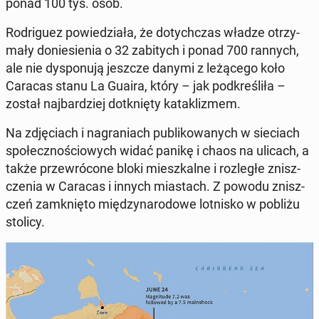
ponad 100 tys. osób.
Ro­dri­gu­ez po­wie­dzia­ła, że do­tych­czas władze otrzy­
ma­ły do­nie­sie­nia o 32 za­bi­tych i ponad 700 rannych,
ale nie dys­po­nu­ją jeszcze danymi z le­żą­ce­go koło
Caracas stanu La Guaira, który – jak pod­kre­śli­ła –
został naj­bar­dziej do­tknię­ty ka­ta­kli­zmem.
Na zdję­ciach i na­gra­niach pu­bli­ko­wa­nych w sie­ciach
spo­łecz­no­ścio­wych widać panikę i chaos na ulicach, a
także prze­wró­co­ne bloki miesz­kal­ne i roz­le­głe znisz­
cze­nia w Caracas i innych mia­stach. Z powodu znisz­
czeń za­mknię­to mię­dzy­na­ro­do­we lot­ni­sko w pobliżu
stolicy.