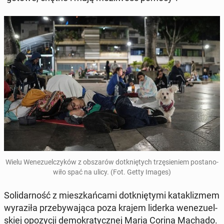
Wielu We­ne­zu­el­czy­ków z ob­sza­rów do­tknię­tych trzę­sie­niem po­sta­no­
wi­ło spać na ulicy. (Fot. Getty Images)
So­li­dar­ność z miesz­kań­ca­mi do­tknię­ty­mi ka­ta­kli­zmem
wy­ra­zi­ła prze­by­wa­ją­ca poza krajem liderka we­ne­zu­el­
skiej opo­zy­cji de­mo­kra­tycz­nej Maria Corina Machado.