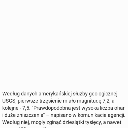
Według danych ame­ry­kań­skiej służby geo­lo­gicz­nej
USGS, pierw­sze trzę­sie­nie miało ma­gni­tu­dę 7,2, a
kolejne - 7,5. "Praw­do­po­dob­na jest wysoka liczba ofiar
i duże znisz­cze­nia" – na­pi­sa­no w ko­mu­ni­ka­cie agencji.
Według niej, mogły zginąć dzie­siąt­ki tysięcy, a nawet