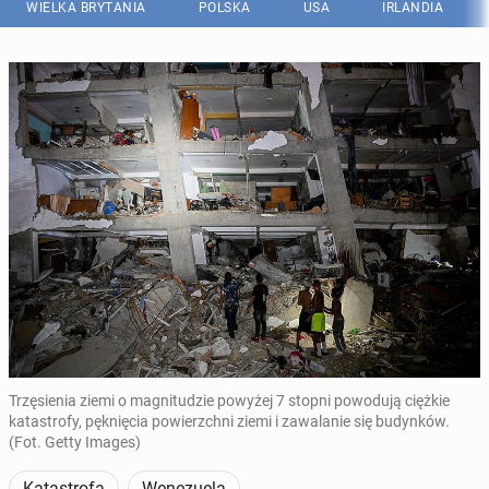
WIELKA BRYTANIA
POLSKA
USA
IRLANDIA
Trzęsienia ziemi o magnitudzie powyżej 7 stopni powodują ciężkie
katastrofy, pęknięcia powierzchni ziemi i zawalanie się budynków.
(Fot. Getty Images)
Katastrofa
Wenezuela