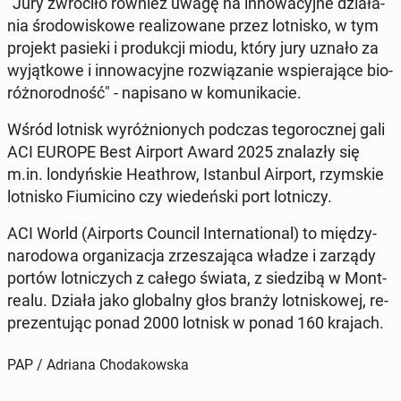
"Jury zwró­ci­ło również uwagę na in­no­wa­cyj­ne dzia­ła­
nia śro­do­wi­sko­we re­ali­zo­wa­ne przez lot­ni­sko, w tym
projekt pasieki i pro­duk­cji miodu, który jury uznało za
wy­jąt­ko­we i in­no­wa­cyj­ne roz­wią­za­nie wspie­ra­ją­ce bio­
róż­no­rod­ność" - na­pi­sa­no w ko­mu­ni­ka­cie.
Wśród lotnisk wy­róż­nio­nych podczas te­go­rocz­nej gali
ACI EUROPE Best Airport Award 2025 zna­la­zły się
m.in. lon­dyń­skie He­ath­row, Istan­bul Airport, rzym­skie
lot­ni­sko Fiu­mi­ci­no czy wie­deń­ski port lot­ni­czy.
ACI World (Air­ports Council In­ter­na­tio­nal) to mię­dzy­
na­ro­do­wa or­ga­ni­za­cja zrze­sza­ją­ca władze i zarządy
portów lot­ni­czych z całego świata, z sie­dzi­bą w Mont­
re­alu. Działa jako glo­bal­ny głos branży lot­ni­sko­wej, re­
pre­zen­tu­jąc ponad 2000 lotnisk w ponad 160 krajach.
PAP / Adriana Chodakowska