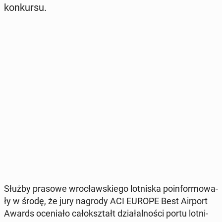
kon­kur­su.
Służby prasowe wro­cław­skie­go lot­ni­ska po­in­for­mo­wa­
ły w środę, że jury nagrody ACI EUROPE Best Airport
Awards oce­nia­ło ca­ło­kształt dzia­łal­no­ści portu lot­ni­