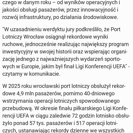
cze­go w danym roku – od wyników ope­ra­cyj­nych i
jakości obsługi pa­sa­że­rów, przez in­no­wa­cyj­ność i
rozwój in­fra­struk­tu­ry, po dzia­ła­nia śro­do­wi­sko­we.
"W uza­sad­nie­niu wer­dyk­tu jury pod­kre­śli­ło, że Port
Lot­ni­czy Wrocław osią­gnął re­kor­do­we wyniki
ruchowe, jed­no­cze­śnie re­ali­zu­jąc naj­więk­szy program
in­we­sty­cyj­ny w swojej hi­sto­rii oraz wspie­ra­jąc or­ga­ni­
za­cję jednego z naj­waż­niej­szych wy­da­rzeń spor­to­
wych w Europie, jakim był finał Ligi Kon­fe­ren­cji UEFA" -
czytamy w ko­mu­ni­ka­cie.
W 2025 roku wro­cław­ski port lot­ni­czy ob­słu­żył re­kor­
do­we 4,9 mln pa­sa­że­rów, pomimo 40-dnio­we­go
wstrzy­ma­nia ope­ra­cji lot­ni­czych spo­wo­do­wa­ne­go
prze­bu­do­wą. W okresie finału pił­kar­skie­go Ligi Kon­fe­
ren­cji UEFA w ciągu za­le­d­wie 72 godzin lot­ni­sko ob­słu­
ży­ło ponad 57 tys. pa­sa­że­rów i 517 ope­ra­cji lot­ni­
czych, usta­na­wia­jąc rekordy dzienne we wszyst­kich