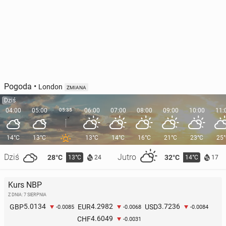
Pogoda
•
London
ZMIANA
Dziś
04:00
05:00
05:35
06:00
07:00
08:00
09:00
10:00
11:
14°C
13°C
13°C
14°C
16°C
21°C
23°C
25
Dziś
Jutro
28°C
32°C
13°C
14°C
24
17
Kurs NBP
Z DNIA: 7 SIERPNIA
5.0134
4.2982
3.7236
GBP
EUR
USD
-0.0085
-0.0068
-0.0084
4.6049
CHF
-0.0031