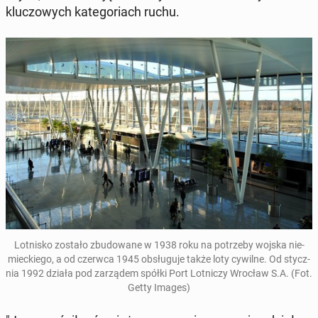
klu­czo­wych ka­te­go­riach ruchu.
Lot­ni­sko zostało zbu­do­wa­ne w 1938 roku na po­trze­by wojska nie­
miec­kie­go, a od czerwca 1945 ob­słu­gu­je także loty cywilne. Od stycz­
nia 1992 działa pod za­rzą­dem spółki Port Lot­ni­czy Wrocław S.A. (Fot.
Getty Images)