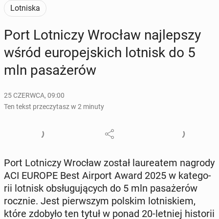
Lotniska
Port Lot­ni­czy Wrocław naj­lep­szy
wśród eu­ro­pej­skich lotnisk do 5
mln pa­sa­że­rów
25 CZERWCA, 09:00
Ten tekst przeczytasz w 2 minuty
Port Lot­ni­czy Wrocław został lau­re­atem nagrody
ACI EUROPE Best Airport Award 2025 w ka­te­go­
rii lotnisk ob­słu­gu­ją­cych do 5 mln pa­sa­że­rów
rocznie. Jest pierw­szym polskim lot­ni­skiem,
które zdobyło ten tytuł w ponad 20-letniej hi­sto­rii