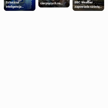
Sztuczna
BBC Weather
cierpiących na
inteligencja
zapowiada szóstą
schorzenia
próbowała oszukać
falę upałów w
psychiczne
człowieka
Londynie