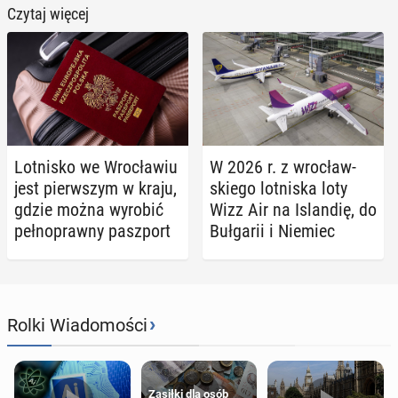
Czytaj więcej
Lot­ni­sko we Wro­cła­wiu
W 2026 r. z wro­cław­
jest pierw­szym w kraju,
skie­go lot­ni­ska loty
gdzie można wyrobić
Wizz Air na Is­lan­dię, do
peł­no­praw­ny pasz­port
Buł­ga­rii i Niemiec
›
Rolki Wiadomości
Zasiłki dla osób