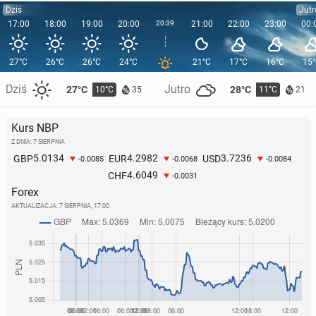
Dziś
Jutr
17:00
18:00
19:00
20:00
20:39
21:00
22:00
23:00
00:
27°C
26°C
26°C
24°C
21°C
17°C
16°C
15
Dziś
Jutro
27°C
28°C
10°C
11°C
35
21
Kurs NBP
Z DNIA: 7 SIERPNIA
5.0134
4.2982
3.7236
GBP
EUR
USD
-0.0085
-0.0068
-0.0084
4.6049
CHF
-0.0031
Forex
AKTUALIZACJA:
7 SIERPNIA, 17:00