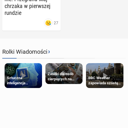
chrza­ka w pierw­szej
rundzie
27
›
Rolki Wiadomości
Zasiłki dla osób
Sztuczna
BBC Weather
cierpiących na
inteligencja
zapowiada szóstą
schorzenia
próbowała oszukać
falę upałów w
psychiczne
człowieka
Londynie