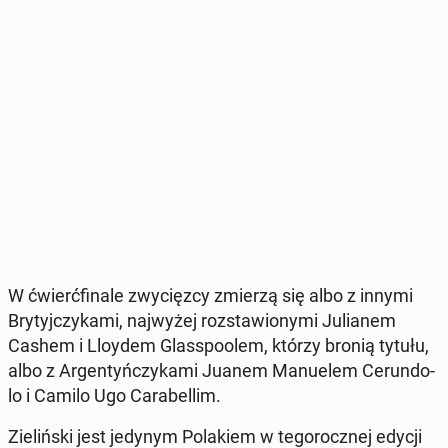
W ćwierć­fi­na­le zwy­cięz­cy zmierzą się albo z innymi
Bry­tyj­czy­ka­mi, naj­wy­żej roz­sta­wio­ny­mi Ju­lia­nem
Cashem i Lloydem Glas­spo­olem, którzy bronią tytułu,
albo z Ar­gen­tyń­czy­ka­mi Juanem Ma­nu­elem Ce­run­do­
lo i Camilo Ugo Ca­ra­bel­lim.
Zie­liń­ski jest jedynym Po­la­kiem w te­go­rocz­nej edycji