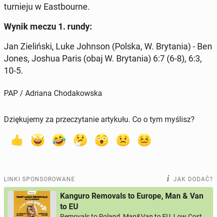
tur­nie­ju w East­bo­ur­ne.
Wynik meczu 1. rundy:
Jan Zie­liń­ski, Luke Johnson (Polska, W. Bry­ta­nia) - Ben
Jones, Joshua Paris (obaj W. Bry­ta­nia) 6:7 (6-8), 6:3,
10-5.
PAP / Adriana Chodakowska
Dziękujemy za przeczytanie artykułu. Co o tym myślisz?
LINKI SPONSOROWANE
JAK DODAĆ?
Kanguro Removals to Europe, Man & Van
to EU
Removals to Poland, Man&Van to EU, Low Cost,