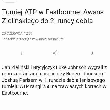
Turniej ATP w East­bo­ur­ne: Awans
Zie­liń­skie­go do 2. rundy debla
23 CZERWCA, 12:30
Ten tekst przeczytasz w mniej niż minutę
Jan Zie­liń­ski i Bry­tyj­czyk Luke Johnson wygrali z
re­pre­zen­tan­ta­mi go­spo­da­rzy Benem Jonesem i
Joshuą Parisem w 1. rundzie debla te­ni­so­we­go
tur­nie­ju ATP rangi 250 na tra­wia­stych kortach w
East­bo­ur­ne.