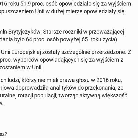
w 2016 roku 51,9 proc. osób opo­wie­dzia­ło się za wyj­ściem
 opusz­cze­niem Unii w dużej mierze opo­wie­dzia­ły się
Bry­tyj­czy­ków. Starsze rocz­ni­ki w prze­wa­ża­ją­cej
zdania było 64 proc. osób powyżej 65. roku życia).
nii Eu­ro­pej­skiej zostały szcze­gól­nie prze­rze­dzo­ne. Z
roc. wy­bor­ców opo­wia­da­ją­cych się za wyj­ściem z
­zo­sta­niem w Unii.
dych ludzi, którzy nie mieli prawa głosu w 2016 roku,
o­wa do­pro­wa­dzi­ła ana­li­ty­ków do prze­ko­na­nia, że
u­ral­nej rotacji po­pu­la­cji, tworząc aktywną więk­szość
w.
isz?