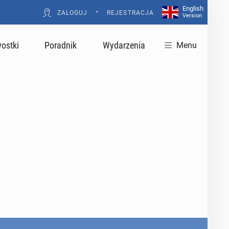
English
•
ZALOGUJ
REJESTRACJA
Version
ostki
Poradnik
Wydarzenia
Menu