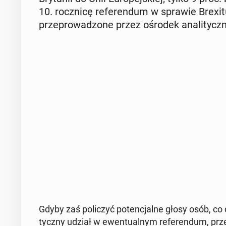
10. rocz­ni­cę re­fe­ren­dum w sprawie Brexitu
prze­pro­wa­dzo­ne przez ośrodek ana­li­ty
Gdyby zaś po­li­czyć po­ten­cjal­ne głosy osób, co
tycz­ny udział w ewen­tu­al­nym re­fe­ren­dum, prz