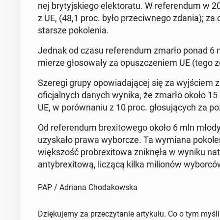
nej bry­tyj­skie­go elek­to­ra­tu. W re­fe­ren­dum 
z UE, (48,1 proc. było prze­ciw­ne­go zdania); za
starsze po­ko­le­nia.
Jednak od czasu re­fe­ren­dum zmarło ponad 6 mln 
mierze gło­so­wa­ły za opusz­cze­niem UE (tego 
Szeregi grupy opo­wia­da­ją­cej się za wyj­ściem z U
ofi­cjal­nych danych wynika, że zmarło około 15 p
UE, w po­rów­na­niu z 10 proc. gło­su­ją­cych za po
Od re­fe­ren­dum bre­xi­to­we­go około 6 mln mło
uzy­ska­ło prawa wy­bor­cze. Ta wymiana po­ko­le­ni
więk­szość pro­bre­xi­to­wa znik­nę­ła w wyniku na­t
an­ty­bre­xi­to­wą, liczącą kilka mi­lio­nów wy­bor­có
PAP / Adriana Chodakowska
Dziękujemy za przeczytanie artykułu. Co o tym myśl