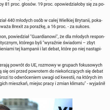
­by 81 proc. głosów. 19 proc. opo­wie­dzia­ło­by się za po­
440 młodych osób w całej Wiel­kiej Bry­ta­nii, po­ka­
Z" uważa Brexit za porażkę, a 16 proc. - za sukces.
n, po­wie­dział "Gu­ar­dia­no­wi", że dla młodych re­spon­
­tycz­nym, którego byli "wy­raź­nie świa­do­mi – zbyt
nia­mi tej kam­pa­nii i lat debat, które po niej na­stą­pi­
pie­ra­ją powrót do UE, rozmowy w grupach fo­ku­so­wych
hają się oni przed po­wro­tem do nie­koń­czą­cych się debat
. Grozi to od­wró­ce­niem uwagi od kwestii, na których im
­gich miesz­kań, miejsc pracy i zmian klimatu" - wy­ja­śnił