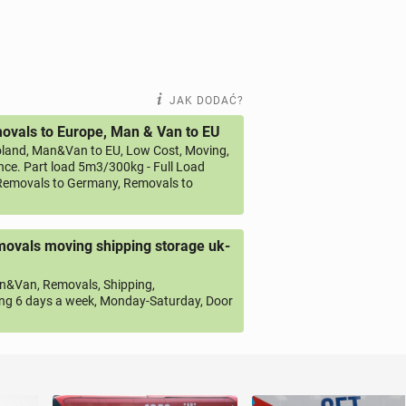
JAK DODAĆ?
vals to Europe, Man & Van to EU
land, Man&Van to EU, Low Cost, Moving,
ce. Part load 5m3/300kg - Full Load
emovals to Germany, Removals to
ovals moving shipping storage uk-
&Van, Removals, Shipping,
ng 6 days a week, Monday-Saturday, Door