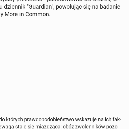
 dzien­nik "Gu­ar­dian", po­wo­łu­jąc się na badanie
cz­ny More in Common.
 do których praw­do­po­do­bień­stwo wska­zu­je na ich fak­
e­wa­ga staje się miaż­dżą­ca: obóz zwo­len­ni­ków po­zo­