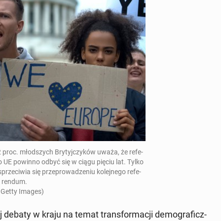
oc. młod­szych Bry­tyj­czy­ków uważa, że re­fe­
do UE powinno odbyć się w ciągu pięciu lat. Tylko
e­ci­wia się prze­pro­wa­dze­niu ko­lej­ne­go re­fe­
ren­dum.
 Getty Images)
 debaty w kraju na temat trans­for­ma­cji de­mo­gra­ficz­