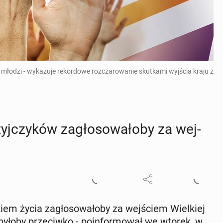
e młodzi - wykazuje rekordowe rozczarowanie skutkami wyjścia kraju z
­czy­ków za­gło­so­wa­ło­by za wej­
iem życia za­gło­so­wa­ło­by za wej­ściem Wiel­kiej
c. byłoby prze­ciw­ko - po­in­for­mo­wał we wtorek, w