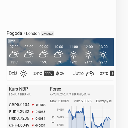
Pogoda
•
London
ZMIANA
Dziś
07:00
08:00
09:00
10:00
11:00
12:00
13:00
14:00
13°C
13°C
15°C
17°C
19°C
21°C
22°C
23°C
Dziś
Jutro
24°C
27°C
11°C
14°C
26
Kurs NBP
Forex
Z DNIA: 7 SIERPNIA
AKTUALIZACJA:
7 SIERPNIA, 07:40
5.0134
GBP
-0.0085
4.2982
EUR
-0.0068
3.7236
USD
-0.0084
4.6049
CHF
-0.0031