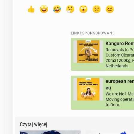
LINKI SPONSOROWANE
Kanguro Remo
Removals to Po
Custom Clearan
20m31200kg, R
Netherlands
european rem
eu
We are No1 Man
Moving operati
to Door.
Czytaj więcej