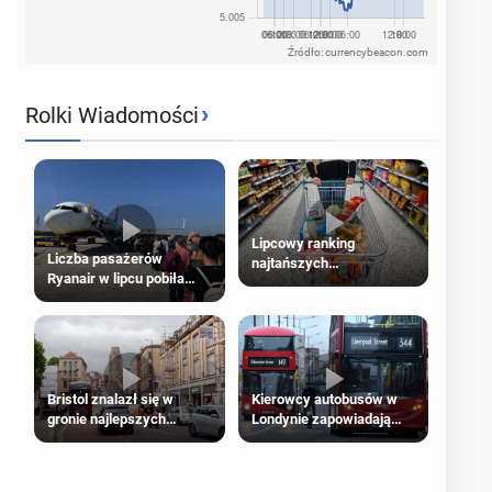
Źródło: currencybeacon.com
›
Rolki Wiadomości
Lipcowy ranking
Liczba pasażerów
najtańszych
Ryanair w lipcu pobiła
supermarketów
rekord
Bristol znalazł się w
Kierowcy autobusów w
gronie najlepszych
Londynie zapowiadają
kierunków podróży na
strajki
świecie