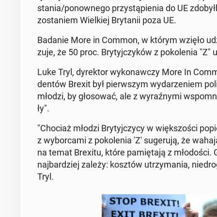
sta­nia/po­now­ne­go przy­stą­pie­nia do UE zdo­był
zo­sta­niem Wiel­kiej Bry­ta­nii poza UE.
Badanie More in Common, w którym wzięło udział 
zu­je, że 50 proc. Bry­tyj­czy­ków z po­ko­le­nia "
Luke Tryl, dy­rek­tor wy­ko­naw­czy More In Commo
den­tów Brexit był pierw­szym wy­da­rze­niem po­li
młodzi, by gło­so­wać, ale z wy­raź­ny­mi wspo­mnie­
ły".
"Chociaż młodzi Bry­tyj­czy­cy w więk­szo­ści po­
z wy­bor­ca­mi z po­ko­le­nia 'Z' su­ge­ru­ją, że wa
na temat Brexitu, które pa­mię­ta­ją z mło­do­ści
naj­bar­dziej zależy: kosztów utrzy­ma­nia, nie­dro
Tryl.