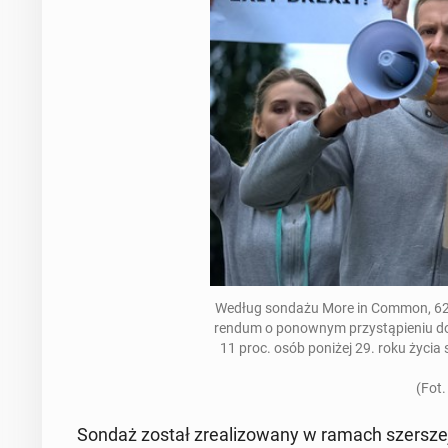
Według sondażu More in Common, 62 pr
ren­dum o po­now­nym przy­stą­pie­niu 
11 proc. osób poniżej 29. roku życia sprz
(Fot.
Sondaż został zre­ali­zo­wa­ny w ramach szer­szej