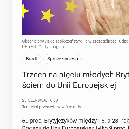
Obecnie brytyjskie społeczeństwo - a w szczególności ludzi
UE. (Fot. Getty Images)
Brexit
Społeczeństwo
Trzech na pięciu młodych Bry­tyj
ściem do Unii Eu­ro­pej­skiej
23 CZERWCA, 16:00
Ten tekst przeczytasz w 3 minuty
60 proc. Bry­tyj­czy­ków między 18. a 28. rok
Bry­ta­nii do Unii Eu­ro­pej­skiej; tylko 9 pro