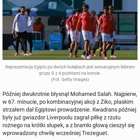
Re­pre­zen­ta­cja Egiptu po dwóch ko­lej­kach jest sen­sa­cyj­nym liderem
grupy G z 4 punk­ta­mi na koncie.
(Fot. Getty Images)
Później dwu­krot­nie błysnął Mohamed Salah. Naj­pierw,
w 67. minucie, po kom­bi­na­cyj­nej akcji z Ziko, płaskim
strza­łem dał Egip­to­wi pro­wa­dze­nie. Kwa­drans później
były już gwiaz­dor Li­ver­po­olu zagrał piłkę z rzutu
rożnego na krótki słupek, a z bramki głową cieszył się
wpro­wa­dzo­ny chwilę wcze­śniej Tre­ze­gu­et.