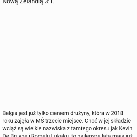
Nową Ze­lan­dią 3:1.
Belgia jest już tylko cieniem drużyny, która w 2018
roku zajęła w MŚ trzecie miejsce. Choć w jej skła­dzie
wciąż są wielkie na­zwi­ska z tamtego okresu jak Kevin
De Bruyne i Romelu Lukaku, to naj­lep­sze lata mają już