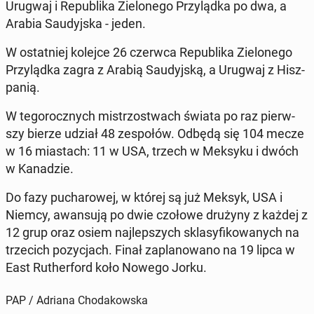
Urugwaj i Re­pu­bli­ka Zie­lo­ne­go Przy­ląd­ka po dwa, a
Arabia Sau­dyj­ska - jeden.
W ostat­niej kolejce 26 czerwca Re­pu­bli­ka Zie­lo­ne­go
Przy­ląd­ka zagra z Arabią Sau­dyj­ską, a Urugwaj z Hisz­
pa­nią.
W te­go­rocz­nych mi­strzo­stwach świata po raz pierw­
szy bierze udział 48 ze­spo­łów. Odbędą się 104 mecze
w 16 mia­stach: 11 w USA, trzech w Meksyku i dwóch
w Ka­na­dzie.
Do fazy pu­cha­ro­wej, w której są już Meksyk, USA i
Niemcy, awan­su­ją po dwie czołowe drużyny z każdej z
12 grup oraz osiem naj­lep­szych skla­sy­fi­ko­wa­nych na
trze­cich po­zy­cjach. Finał za­pla­no­wa­no na 19 lipca w
East Ru­ther­ford koło Nowego Jorku.
PAP / Adriana Chodakowska