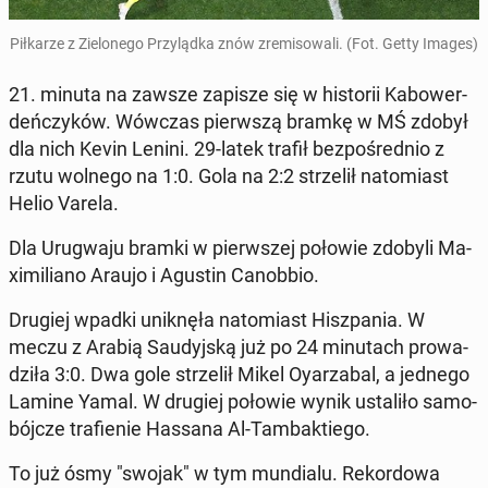
Pił­ka­rze z Zie­lo­ne­go Przy­ląd­ka znów zre­mi­so­wa­li. (Fot. Getty Images)
21. minuta na zawsze zapisze się w hi­sto­rii Ka­bo­wer­
deń­czy­ków. Wówczas pierw­szą bramkę w MŚ zdobył
dla nich Kevin Lenini. 29-latek trafił bez­po­śred­nio z
rzutu wolnego na 1:0. Gola na 2:2 strze­lił na­to­miast
Helio Varela.
Dla Uru­gwa­ju bramki w pierw­szej połowie zdobyli Ma­
xi­mi­lia­no Araujo i Agustin Ca­nob­bio.
Drugiej wpadki unik­nę­ła na­to­miast Hisz­pa­nia. W
meczu z Arabią Sau­dyj­ską już po 24 mi­nu­tach pro­wa­
dzi­ła 3:0. Dwa gole strze­lił Mikel Oy­arza­bal, a jednego
Lamine Yamal. W drugiej połowie wynik usta­li­ło sa­mo­
bój­cze tra­fie­nie Hassana Al-Tam­bak­tie­go.
To już ósmy "swojak" w tym mun­dia­lu. Re­kor­do­wa