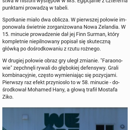
stwa w hi­sto­rii wy­stę­pów w MŚ. Egip­cja­nie z czte­re­ma
punk­ta­mi pro­wa­dzą w tabeli.
Spo­tka­nie miało dwa oblicza. W pierw­szej połowie im­
po­no­wa­ła świet­nie zor­ga­ni­zo­wa­na Nowa Ze­lan­dia. W
15. minucie pro­wa­dze­nie dał jej Finn Surman, który
kom­plet­nie nie­pil­no­wa­ny popisał się sku­tecz­ną
główką po do­środ­ko­wa­niu z rzutu rożnego.
W drugiej połowie obraz gry uległ zmianie. "Fa­ra­ono­
wie" ze­pchnę­li rywali do głę­bo­kiej de­fen­sy­wy. Grali
kom­bi­na­cyj­nie, często wy­mie­nia­jąc się po­zy­cja­mi.
Pierw­szy raz efekt przy­nio­sło to w 58. minucie - do­
środ­ko­wał Mohamed Hany, a głową trafił Mostafa
Ziko.