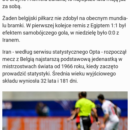
za sobą.
Żaden bel­gij­ski piłkarz nie zdobył na obecnym mun­dia­
lu bramki. W pierw­szej kolejce remis z Egiptem 1:1 był
efektem sa­mo­bój­cze­go gola, w nie­dzie­lę było 0:0 z
Iranem.
Iran - według serwisu sta­ty­stycz­ne­go Opta - roz­po­czął
mecz z Belgią naj­star­szą pod­sta­wo­wą je­de­nast­ką w
mi­strzo­stwach świata od 1966 roku, kiedy zaczęto
pro­wa­dzić sta­ty­sty­ki. Średnia wieku wyj­ścio­we­go
składu wy­nio­sła 32 lata i 181 dni.