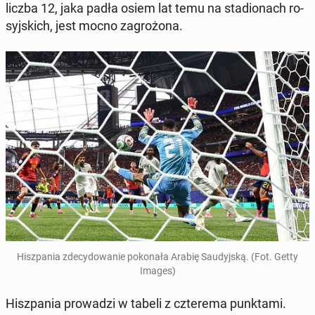
liczba 12, jaka padła osiem lat temu na sta­dio­nach ro­
syj­skich, jest mocno za­gro­żo­na.
Hisz­pa­nia zde­cy­do­wa­nie po­ko­na­ła Arabię Sau­dyj­ską. (Fot. Getty
Images)
Hisz­pa­nia pro­wa­dzi w tabeli z czte­re­ma punk­ta­mi.