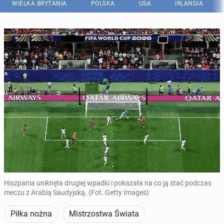
WIELKA BRYTANIA
POLSKA
USA
IRLANDIA
Hiszpania uniknęła drugiej wpadki i pokazała na co ją stać podczas
meczu z Arabią Saudyjską. (Fot. Getty Images)
Piłka nożna
Mistrzostwa Świata