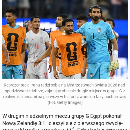
Re­pre­zen­ta­cja Iranu radzi sobie na Mi­strzo­stwach Świata 2026 nad­
spo­dzie­wa­nie dobrze, zaj­mu­jąc obecnie drugie miejsce w grupie G z
re­al­ny­mi szan­sa­mi na pierw­szy w hi­sto­rii awans do fazy pu­cha­ro­wej.
(Fot. Getty Images)
W drugim nie­dziel­nym meczu grupy G Egipt pokonał
Nową Ze­lan­dię 3:1 i cieszył się z pierw­sze­go zwy­cię­