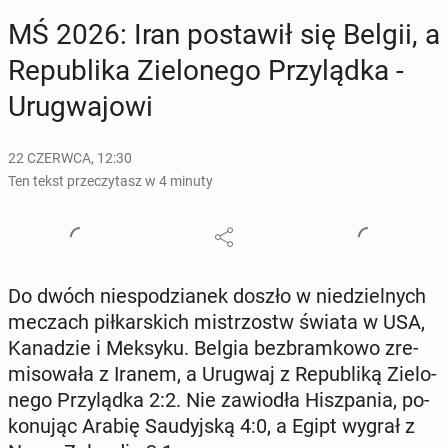
MŚ 2026: Iran po­sta­wił się Belgii, a
Re­pu­bli­ka Zie­lo­ne­go Przy­ląd­ka -
Uru­gwa­jo­wi
22 CZERWCA, 12:30
Ten tekst przeczytasz w 4 minuty
Do dwóch nie­spo­dzia­nek doszło w nie­dziel­nych
meczach pił­kar­skich mi­strzostw świata w USA,
Ka­na­dzie i Meksyku. Belgia bez­bram­ko­wo zre­
mi­so­wa­ła z Iranem, a Urugwaj z Re­pu­bli­ką Zie­lo­
ne­go Przy­ląd­ka 2:2. Nie za­wio­dła Hisz­pa­nia, po­
ko­nu­jąc Arabię Sau­dyj­ską 4:0, a Egipt wygrał z