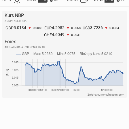
Kurs NBP
Z DNIA: 7 SIERPNIA
5.0134
4.2982
3.7236
GBP
EUR
USD
-0.0085
-0.0068
-0.0084
4.6049
CHF
-0.0031
Forex
AKTUALIZACJA:
7 SIERPNIA, 09:10
Źródło: currencybeacon.com