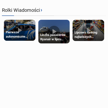
›
Rolki Wiadomości
Pierwsze
Lipcowy ranking
Liczba pasażerów
autonomiczne
najtańszych
Ryanair w lipcu
Ubery pojawią się
supermarketów
pobiła rekord
w Londynie jeszcze
tego lata