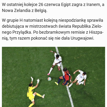
W ostat­niej kolejce 26 czerwca Egipt zagra z Iranem, a
Nowa Ze­lan­dia z Belgią.
W grupie H na­to­miast kolejną nie­spo­dzian­kę spra­wi­ła
de­biu­tu­ją­ca w mi­strzo­stwach świata Re­pu­bli­ka Zie­lo­
ne­go Przy­ląd­ka. Po bez­bram­ko­wym remisie z Hisz­pa­
nią, tym razem pokonać się nie dała Uru­gwa­jo­wi.