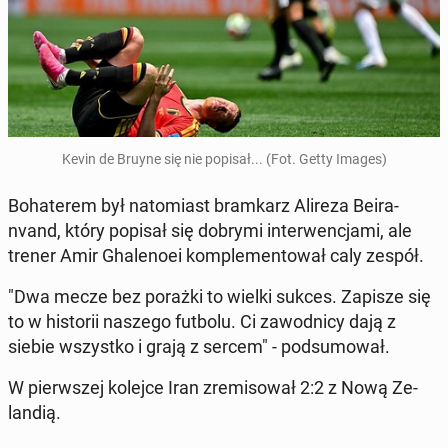
Kevin de Bruyne się nie popisał... (Fot. Getty Images)
Bo­ha­te­rem był na­to­miast bram­karz Alireza Be­ira­
nvand, który popisał się dobrymi in­ter­wen­cja­mi, ale
trener Amir Gha­le­no­ei kom­ple­men­to­wał caly zespół.
"Dwa mecze bez porażki to wielki sukces. Zapisze się
to w hi­sto­rii naszego futbolu. Ci za­wod­ni­cy dają z
siebie wszyst­ko i grają z sercem" - pod­su­mo­wał.
W pierw­szej kolejce Iran zre­mi­so­wał 2:2 z Nową Ze­
lan­dią.