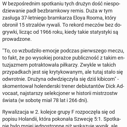
W bez­po­śred­nim spo­tka­niu tych drużyn dość nie­spo­
dzie­wa­nie padł bez­bram­ko­wy remis. Duża w tym
zasługa 37-let­nie­go bram­ka­rza Eloya Rooma, który
obronił 15 strza­łów rywali. To rekord meczów bez do­
gryw­ki, licząc od 1966 roku, kiedy takie sta­ty­sty­ki są
pro­wa­dzo­ne.
"To, co wzbu­dzi­ło emocje podczas pierw­sze­go meczu,
to fakt, że po wy­so­kiej porażce pu­blicz­ność z takim en­
tu­zja­zmem po­trak­to­wa­ła pił­ka­rzy. Zwykle w takich
przy­pad­kach jest się kry­ty­ko­wa­nym, ale tutaj stało się
od­wrot­nie. Drużyna od­wdzię­czy­ła się dziś kibicom" -
sko­men­to­wał ho­len­der­ski trener de­biu­tan­tów Dick Ad­
vo­ca­at, naj­star­szy se­lek­cjo­ner w hi­sto­rii mi­strzostw
świata (w sobotę miał 78 lat i 266 dni).
Ry­wa­li­za­cja w 2. kolejce grupy F roz­po­czę­ła się od
popisu Ho­lan­dii, która po­ko­na­ła Szwecję 5:1. Spo­tka­
nie było mniej jed­no­stron­ne niż wska­zu­je wynik, ale