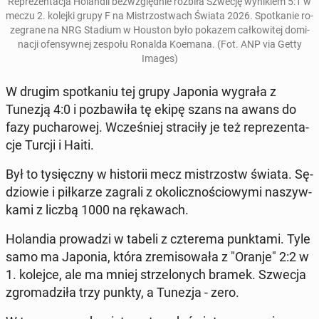
Re­pre­zen­ta­cja Ho­lan­dii bez­względ­nie rozbiła Szwecję wy­ni­kiem 5:1
w
meczu 2. kolejki grupy F na Mi­strzo­stwach Świata 2026. Spo­tka­nie ro­
ze­gra­ne na NRG Stadium w Houston było pokazem cał­ko­wi­tej do­mi­
na­cji ofen­syw­nej zespołu Ronalda Koemana. (Fot. ANP via Getty
Images)
W drugim spo­tka­niu tej grupy Japonia wygrała z
Tunezją 4:0 i po­zba­wi­ła tę ekipę szans na awans do
fazy pu­cha­ro­wej. Wcze­śniej stra­ci­ły je też re­pre­zen­ta­
cje Turcji i Haiti.
Był to ty­sięcz­ny w hi­sto­rii mecz mi­strzostw świata. Sę­
dzio­wie i pił­ka­rze zagrali z oko­licz­no­ścio­wy­mi na­szyw­
ka­mi z liczbą 1000 na rę­ka­wach.
Ho­lan­dia pro­wa­dzi w tabeli z czte­re­ma punk­ta­mi. Tyle
samo ma Japonia, która zre­mi­so­wa­ła z "Oranje" 2:2 w
1. kolejce, ale ma mniej strze­lo­nych bramek. Szwecja
zgro­ma­dzi­ła trzy punkty, a Tunezja - zero.