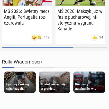
MŚ 2026: Świetny mecz
MŚ 2026: Meksyk już w
Anglii, Por­tu­ga­lia roz­
fazie pu­cha­ro­wej, hi­
cza­ro­wa­ła
sto­rycz­na wygrana
Kanady
119
24
›
Rolki Wiadomości
Lipcowy ranking
Bristol znalazł się
Kierowcy
najtańszych
w gronie
autobusów w
supermarketów
najlepszych
Londynie
kierunków podróży
zapowiadają strajki
na świecie