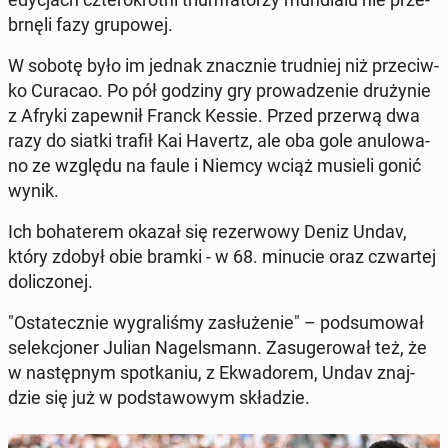
brnę­li fazy gru­po­wej.
W sobotę było im jednak znacz­nie trud­niej niż prze­ciw­
ko Curacao. Po pół godziny gry pro­wa­dze­nie dru­ży­nie
z Afryki za­pew­nił Franck Kessie. Przed przerwą dwa
razy do siatki trafił Kai Havertz, ale oba gole anu­lo­wa­
no ze względu na faule i Niemcy wciąż musieli gonić
wynik.
Ich bo­ha­te­rem okazał się re­zer­wo­wy Deniz Undav,
który zdobył obie bramki - w 68. minucie oraz czwar­tej
do­li­czo­nej.
"Osta­tecz­nie wy­gra­li­śmy za­słu­że­nie" – pod­su­mo­wał
se­lek­cjo­ner Julian Na­gel­smann. Za­su­ge­ro­wał też, że
w na­stęp­nym spo­tka­niu, z Ekwa­do­rem, Undav znaj­
dzie się już w pod­sta­wo­wym skła­dzie.