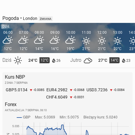
Pogoda
•
London
ZMIANA
Dziś
06:00
07:00
08:00
09:00
10:00
11:00
12:00
13:00
14:
12°C
12°C
14°C
16°C
19°C
21°C
21°C
22°C
23
Dziś
Jutro
24°C
27°C
12°C
14°C
26
23
Kurs NBP
Z DNIA: 7 SIERPNIA
5.0134
4.2982
3.7236
GBP
EUR
USD
-0.0085
-0.0068
-0.0084
4.6049
CHF
-0.0031
Forex
AKTUALIZACJA:
7 SIERPNIA, 06:10