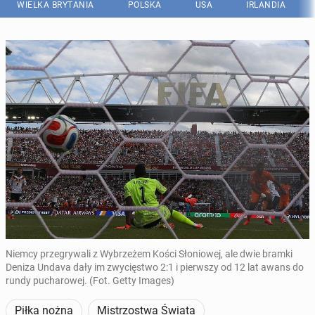
WIELKA BRYTANIA
POLSKA
USA
IRLANDIA
Niemcy przegrywali z Wybrzeżem Kości Słoniowej, ale dwie bramki
Deniza Undava dały im zwycięstwo 2:1 i pierwszy od 12 lat awans do
rundy pucharowej. (Fot. Getty Images)
Piłka nożna
Mistrzostwa Świata