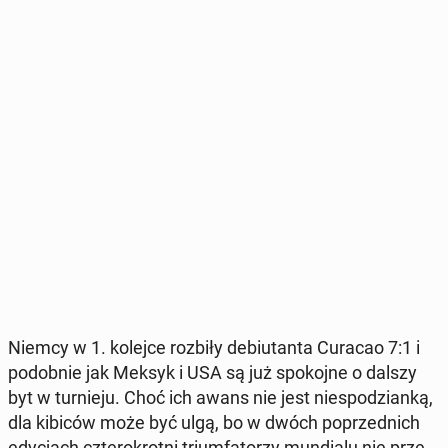
Niemcy w 1. kolejce rozbiły de­biu­tan­ta Curacao 7:1 i
po­dob­nie jak Meksyk i USA są już spo­koj­ne o dalszy
byt w tur­nie­ju. Choć ich awans nie jest nie­spo­dzian­ką,
dla kibiców może być ulgą, bo w dwóch po­przed­nich
edy­cjach czte­ro­krot­ni trium­fa­to­rzy mun­dia­lu nie prze­