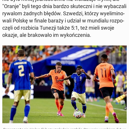
"Oranje" byli tego dnia bardzo sku­tecz­ni i nie wy­ba­cza­li
rywalom żadnych błędów. Szwedzi, którzy wy­eli­mi­no­
wa­li Polskę w finale baraży i udział w mun­dia­lu roz­po­
czę­li od roz­bi­cia Tunezji także 5:1, też mieli swoje
okazje, ale bra­ko­wa­ło im wy­koń­cze­nia.