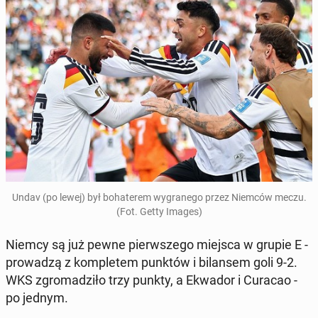
Undav (po lewej) był bo­ha­te­rem wy­gra­ne­go przez Niemców meczu.
(Fot. Getty Images)
Niemcy są już pewne pierw­sze­go miejsca w grupie E -
pro­wa­dzą z kom­ple­tem punktów i bi­lan­sem goli 9-2.
WKS zgro­ma­dzi­ło trzy punkty, a Ekwador i Curacao -
po jednym.