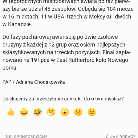
W te­go­rocz­nych mi­strzo­stwach świata po raz pierw­
szy bierze udział 48 ze­spo­łów. Odbędą się 104 mecze
w 16 mia­stach: 11 w USA, trzech w Meksyku i dwóch
w Ka­na­dzie.
Do fazy pu­cha­ro­wej awan­su­ją po dwie czołowe
drużyny z każdej z 12 grup oraz osiem naj­lep­szych
skla­sy­fi­ko­wa­nych na trze­cich po­zy­cjach. Finał za­pla­
no­wa­no na 19 lipca w East Ru­ther­ford koło Nowego
Jorku.
PAP / Adriana Chodakowska
Dziękujemy za przeczytanie artykułu. Co o tym myślisz?
LINKI SPONSOROWANE
JAK DODAĆ?