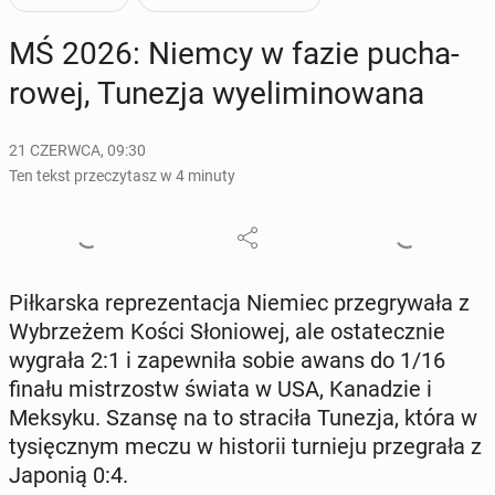
MŚ 2026: Niemcy w fazie pu­cha­
ro­wej, Tunezja wy­eli­mi­no­wa­na
21 CZERWCA, 09:30
Ten tekst przeczytasz w 4 minuty
Pił­kar­ska re­pre­zen­ta­cja Niemiec prze­gry­wa­ła z
Wy­brze­żem Kości Sło­nio­wej, ale osta­tecz­nie
wygrała 2:1 i za­pew­ni­ła sobie awans do 1/16
finału mi­strzostw świata w USA, Ka­na­dzie i
Meksyku. Szansę na to stra­ci­ła Tunezja, która w
ty­sięcz­nym meczu w hi­sto­rii tur­nie­ju prze­gra­ła z
Japonią 0:4.