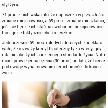
styl życia.
71 proc. z nich wska­za­ło, że do­pusz­cza w przy­szło­ści
zmianę miej­sco­wo­ści, a 69 proc. - zmianę miesz­ka­nia,
jeśli nie będzie ich stać na swo­bod­ne funk­cjo­no­wa­nie
tam, gdzie fak­tycz­nie chcą miesz­kać.
Jed­no­cze­śnie 59 proc. młodych do­ro­słych za­de­kla­ro­
wa­ło, że rozważy kredyt hi­po­tecz­ny tylko wtedy, gdy
rata nie obniży ich co­dzien­ne­go stan­dar­du życia. Na­to­
miast prawie jedna trzecia (30 proc.) podała, że bierze
pod uwagę wy­naj­mo­wa­nie nie­ru­cho­mo­ści do końca
życia.