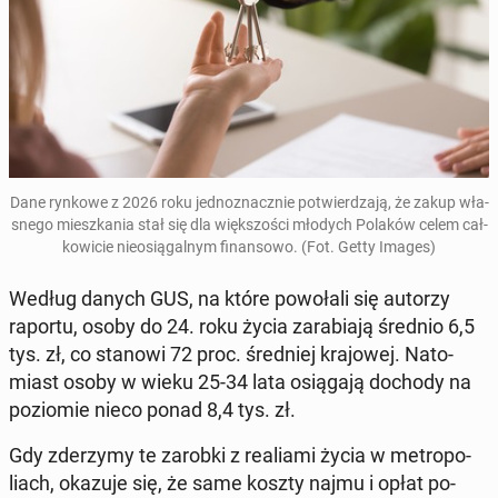
Dane rynkowe z 2026 roku jed­no­znacz­nie po­twier­dza­ją, że zakup wła­
sne­go miesz­ka­nia stał się dla więk­szo­ści młodych Polaków celem cał­
ko­wi­cie nie­osią­gal­nym fi­nan­so­wo.
(Fot. Getty Images)
Według danych GUS, na które po­wo­ła­li się autorzy
raportu, osoby do 24. roku życia za­ra­bia­ją średnio 6,5
tys. zł, co stanowi 72 proc. śred­niej kra­jo­wej. Na­to­
miast osoby w wieku 25-34 lata osią­ga­ją dochody na
po­zio­mie nieco ponad 8,4 tys. zł.
Gdy zde­rzy­my te zarobki z re­alia­mi życia w me­tro­po­
liach, okazuje się, że same koszty najmu i opłat po­