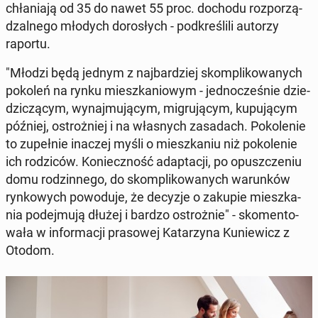
chła­nia­ją od 35 do nawet 55 proc. dochodu roz­po­rzą­
dzal­ne­go młodych do­ro­słych - pod­kre­śli­li autorzy
raportu.
"Młodzi będą jednym z naj­bar­dziej skom­pli­ko­wa­nych
pokoleń na rynku miesz­ka­nio­wym - jed­no­cze­śnie dzie­
dzi­czą­cym, wy­naj­mu­ją­cym, mi­gru­ją­cym, ku­pu­ją­cym
później, ostroż­niej i na wła­snych za­sa­dach. Po­ko­le­nie
to zu­peł­nie inaczej myśli o miesz­ka­niu niż po­ko­le­nie
ich ro­dzi­ców. Ko­niecz­ność ad­ap­ta­cji, po opusz­cze­niu
domu ro­dzin­ne­go, do skom­pli­ko­wa­nych wa­run­ków
ryn­ko­wych po­wo­du­je, że decyzje o zakupie miesz­ka­
nia po­dej­mu­ją dłużej i bardzo ostroż­nie" - sko­men­to­
wa­ła w in­for­ma­cji pra­so­wej Ka­ta­rzy­na Ku­nie­wicz z
Otodom.