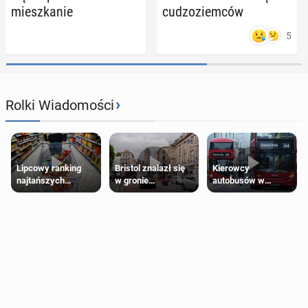
miesz­ka­nie
cu­dzo­ziem­ców
5
›
Rolki Wiadomości
Lipcowy ranking
Bristol znalazł się
Kierowcy
najtańszych
w gronie
autobusów w
supermarketów
najlepszych
Londynie
kierunków podróży
zapowiadają strajki
na świecie