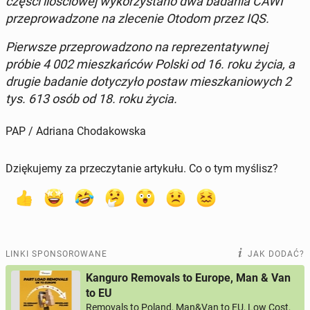
części ilo­ścio­wej wy­ko­rzy­sta­no dwa badania CAWI
prze­pro­wa­dzo­ne na zle­ce­nie Otodom przez IQS.
Pierw­sze prze­pro­wa­dzo­no na re­pre­zen­ta­tyw­nej
próbie 4 002 miesz­kań­ców Polski od 16. roku życia, a
drugie badanie do­ty­czy­ło postaw miesz­ka­nio­wych 2
tys. 613 osób od 18. roku życia.
PAP / Adriana Chodakowska
Dziękujemy za przeczytanie artykułu. Co o tym myślisz?
LINKI SPONSOROWANE
JAK DODAĆ?
Kanguro Removals to Europe, Man & Van
to EU
Removals to Poland, Man&Van to EU, Low Cost,