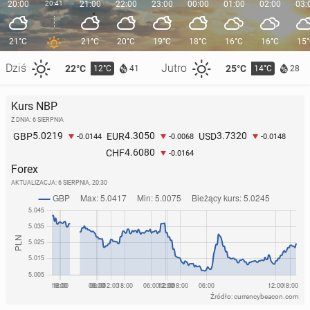
20:00
20:41
21:00
22:00
23:00
00:00
01:00
02:00
03:
21°C
21°C
20°C
19°C
18°C
16°C
16°C
15
Dziś
Jutro
22°C
25°C
12°C
14°C
41
28
Kurs NBP
Z DNIA: 6 SIERPNIA
5.0219
4.3050
3.7320
GBP
EUR
USD
-0.0144
-0.0068
-0.0148
4.6080
CHF
-0.0164
Forex
AKTUALIZACJA:
6 SIERPNIA, 20:30
Źródło: currencybeacon.com