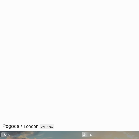
Pogoda
•
London
ZMIANA
Dziś
Jutro