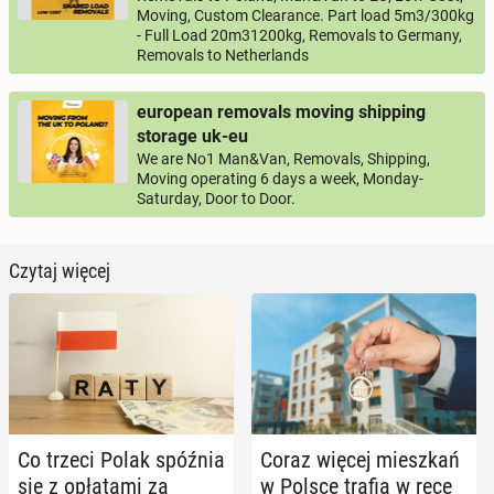
Moving, Custom Clearance. Part load 5m3/300kg
- Full Load 20m31200kg, Removals to Germany,
Removals to Netherlands
european removals moving shipping
storage uk-eu
We are No1 Man&Van, Removals, Shipping,
Moving operating 6 days a week, Monday-
Saturday, Door to Door.
Czytaj więcej
Co trzeci Polak spóźnia
Coraz więcej miesz­kań
się z opła­ta­mi za
w Polsce trafia w ręce