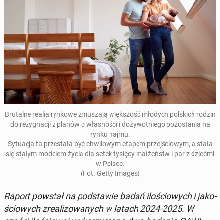
Bru­tal­ne realia rynkowe zmu­sza­ją więk­szość młodych pol­skich rodzin
do re­zy­gna­cji z planów o wła­sno­ści i do­ży­wot­nie­go po­zo­sta­nia na
rynku najmu.
Sy­tu­acja ta prze­sta­ła być chwi­lo­wym etapem przej­ścio­wym, a stała
się stałym modelem życia dla setek tysięcy mał­żeństw i par z dziećmi
w Polsce.
(Fot. Getty Images)
Raport powstał na pod­sta­wie badań ilo­ścio­wych i ja­ko­
ścio­wych zre­ali­zo­wa­nych w latach 2024-2025. W