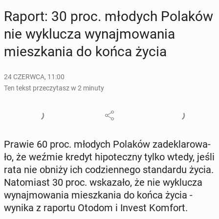
Raport: 30 proc. młodych Polaków
nie wy­klu­cza wy­naj­mo­wa­nia
miesz­ka­nia do końca życia
24 CZERWCA, 11:00
Ten tekst przeczytasz w 2 minuty
Prawie 60 proc. młodych Polaków za­de­kla­ro­wa­
ło, że weźmie kredyt hi­po­tecz­ny tylko wtedy, jeśli
rata nie obniży ich co­dzien­ne­go stan­dar­du życia.
Na­to­miast 30 proc. wska­za­ło, że nie wy­klu­cza
wy­naj­mo­wa­nia miesz­ka­nia do końca życia -
wynika z raportu Otodom i Invest Komfort.