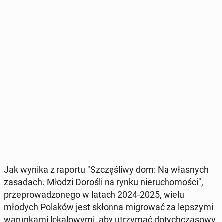
Jak wynika z raportu "Szczę­śli­wy dom: Na wła­snych
za­sa­dach. Młodzi Dorośli na rynku nie­ru­cho­mo­ści",
prze­pro­wa­dzo­ne­go w latach 2024-2025, wielu
młodych Polaków jest skłonna mi­gro­wać za lep­szy­mi
wa­run­ka­mi lo­ka­lo­wy­mi, aby utrzy­mać do­tych­cza­so­wy