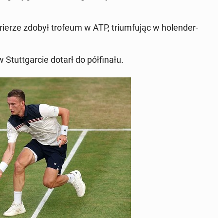
­rie­rze zdobył trofeum w ATP, trium­fu­jąc w ho­len­der­
tut­t­gar­cie dotarł do pół­fi­na­łu.