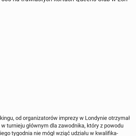
kin­gu, od or­ga­ni­za­to­rów imprezy w Lon­dy­nie otrzy­mał
 w tur­nie­ju głównym dla za­wod­ni­ka, który z powodu
­go ty­go­dnia nie mógł wziąć udziału w kwa­li­fi­ka­