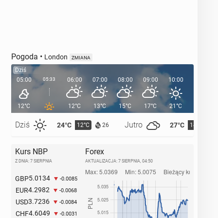
Pogoda
•
London
ZMIANA
Dziś
05:00
05:33
06:00
07:00
08:00
09:00
10:00
11:00
12°C
12°C
13°C
15°C
17°C
21°C
21°C
Dziś
Jutro
24°C
27°C
12°C
14°C
26
Kurs NBP
Forex
Z DNIA: 7 SIERPNIA
AKTUALIZACJA:
7 SIERPNIA, 04:50
5.0134
GBP
-0.0085
4.2982
EUR
-0.0068
3.7236
USD
-0.0084
4.6049
CHF
-0.0031