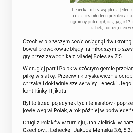
Lehecka to bez wąt­pie­nia
jeden z 
te­ni­si­stów młodego po­ko­le­nia na
ogromny po­ten­cjał, osią­ga­jąc 12.
rakietą numer jeden w 
Czech w pierw­szym secie osią­gnął dwu­krot­ną p
bo­wał pro­wo­ko­wać błędy na młod­szym o sześć l
gry przez za­wod­ni­ka z Mladej Bo­le­slav 7:5.
W drugiej partii Polak w szóstym gemie prze­ła­
piłkę w siatkę. Prze­ciw­nik bły­ska­wicz­nie odrob
chrza­ka i do­kład­niej­sze serwisy Lehecki. Jego na­
kant Rinky Hi­ji­ka­ta.
Był to trzeci po­je­dy­nek tych te­ni­si­stów - po­pr
jo­wie wygrał Polak, a rok później w pod­wie­deń­
Drugi z Polaków w tur­nie­ju, Jan Zie­liń­ski w par
Czechów... Leheckę i Jakuba Mensika 3:6, 6:3, 