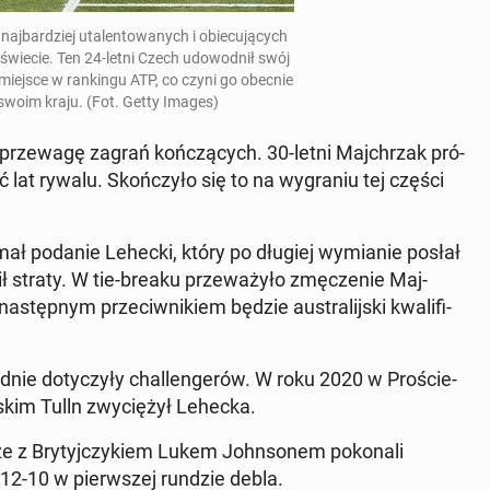
naj­bar­dziej uta­len­to­wa­nych i obie­cu­ją­cych
 świecie
. Ten 24-letni Czech udo­wod­nił swój
 miejsce w ran­kin­gu ATP, co czyni go obecnie
swoim kraju. (Fot. Getty Images)
rze­wa­gę zagrań koń­czą­cych. 30-letni Maj­chrzak pró­
at rywalu. Skoń­czy­ło się to na wy­gra­niu tej części
mał podanie Lehecki, który po długiej wy­mia­nie posłał
ił straty. W tie-breaku prze­wa­ży­ło zmę­cze­nie Maj­
stęp­nym prze­ciw­ni­kiem będzie au­stra­lij­ski kwa­li­fi­
zed­nie do­ty­czy­ły chal­len­ge­rów. W roku 2020 w Pro­ście­
skim Tulln zwy­cię­żył Lehecka.
ze z Bry­tyj­czy­kiem Lukem John­so­nem po­ko­na­li
12-10 w pierw­szej rundzie debla.