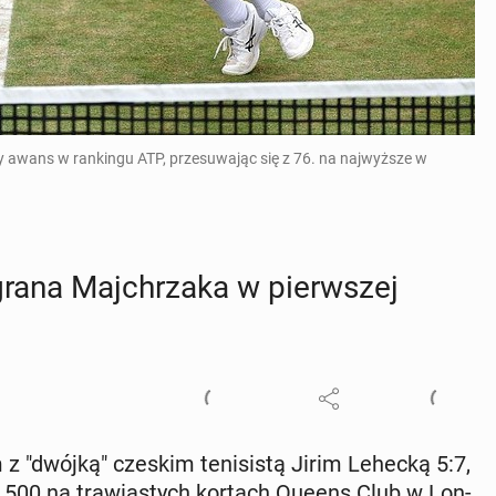
ny awans w rankingu ATP, przesuwając się z 76. na najwyższe w
ra­na Maj­chrza­ka w pierw­szej
m z "dwójką" czeskim te­ni­si­stą Jirim Lehecką 5:7,
TP 500 na tra­wia­stych kortach Queens Club w Lon­