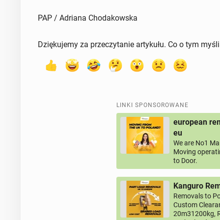
PAP / Adriana Chodakowska
Dziękujemy za przeczytanie artykułu. Co o tym myśl
LINKI SPONSOROWANE
european rem
eu
We are No1 Man
Moving operati
to Door.
Kanguro Remo
Removals to Po
Custom Clearan
20m31200kg, R