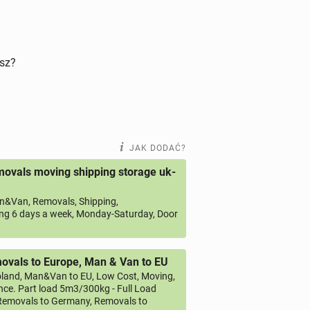
isz?
JAK DODAĆ?
ovals moving shipping storage uk-
&Van, Removals, Shipping,
ng 6 days a week, Monday-Saturday, Door
vals to Europe, Man & Van to EU
land, Man&Van to EU, Low Cost, Moving,
ce. Part load 5m3/300kg - Full Load
emovals to Germany, Removals to