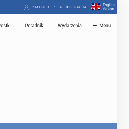
English
•
ZALOGUJ
REJESTRACJA
Version
ostki
Poradnik
Wydarzenia
Menu