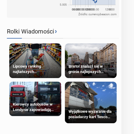
Źródło: currencybeacon.com
›
Rolki Wiadomości
Lipcowy ranking
Bristol znalazł się w
najtańszych
gronie najlepszych
supermarketów
kierunków podróży na
świecie
Kierowcy autobusów w
Londynie zapowiadają
Wyjątkowe wyzwanie dla
strajki
posiadaczy kart Tesco
Clubcard!