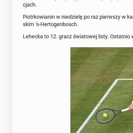
cjach.
Piotr­ko­wia­nin w nie­dzie­lę po raz pierw­szy w ka
skim ‘s-Her­to­gen­bosch.
Lehecka to 12. gracz świa­to­wej listy. Ostat­nio w S