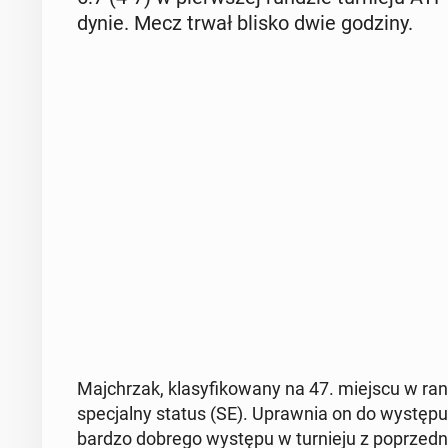
dy­nie. Mecz trwał blisko dwie godziny.
Maj­chrzak, kla­sy­fi­ko­wa­ny na 47. miejscu w ran­
spe­cjal­ny status (SE). Upraw­nia on do występu
bardzo dobrego występu w tur­nie­ju z po­przed­nie