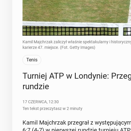
Kamil Majchrzak zaliczył właśnie spektakularny i historycz
karierze 47. miejsce. (Fot. Getty Images)
Tenis
Turniej ATP w Lon­dy­nie: Prze­g
rundzie
17 CZERWCA, 12:30
Ten tekst przeczytasz w 2 minuty
Kamil Maj­chrzak prze­grał z wy­stę­pu­ją­cy
6:7 (4-7) w pierw­szej rundzie tur­nie­ju A