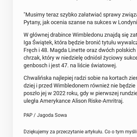
"Musimy teraz szybko za­ła­twiać sprawy zwią­za­
Pytany, jak ocenia szanse na sukces w Lon­dy­ni
W głównej dra­bin­ce Wim­ble­do­nu znajdą się zate
Iga Świątek, która będzie bronić tytułu wy­wal­cz
Fręch i 48. Magda Linette oraz dwóch pol­skich t
chrzak, który w nie­dzie­lę odniósł życiowy sukces,
gen­bosch i jest 47. na liście świa­to­wej.
Chwa­liń­ska naj­le­piej radzi sobie na kortach zie
dziej i przed Wim­ble­do­nem również nie będzie 
poszło jej w 2022 roku, gdy w pierw­szej rundzie po
uległa Ame­ry­kan­ce Alison Riske-Am­ri­traj.
PAP / Jagoda Sowa
Dziękujemy za przeczytanie artykułu. Co o tym myśl