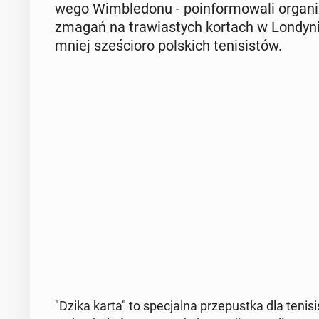
we­go Wim­ble­do­nu - po­in­for­mo­wa­li or­ga­n
zmagań na tra­wia­stych kortach w Lon­dy­ni
mniej sze­ścio­ro pol­skich te­ni­si­stów.
"Dzika karta" to spe­cjal­na prze­pust­ka dla te­ni­