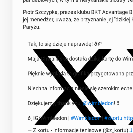
Piotr Szczyp­ka, prezes klubu BKT Ad­van­ta­ge Bie
jej me­ne­dżer, uważa, że przy­zna­nie jej "dzikiej
Paryżu.
Tak, to się dzieje na­praw­dę! ð¥¹
Maja Chwa­liń­ska dostała dziką kartę do Wim­ble
Pięknie wygląda ta grafika przy­go­to­wa­na przez
Niech ta in­for­ma­cja niesie się sze­ro­kim eche
Dzię­ku­je­my, thank you,
@wim­ble­don
! ð
ð¸ IG/Wim­ble­don |
#Wim­ble­don
|
#zkortu
htt
— Z kortu - in­for­ma­cje te­ni­so­we (@z_kortu)
J