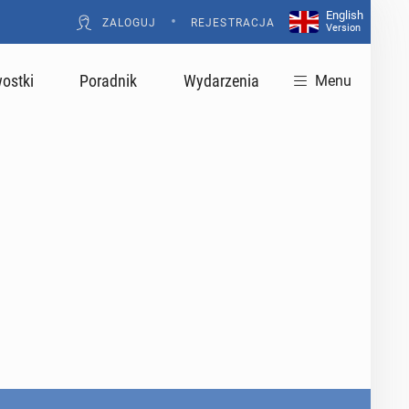
English
•
ZALOGUJ
REJESTRACJA
Version
ostki
Poradnik
Wydarzenia
Menu