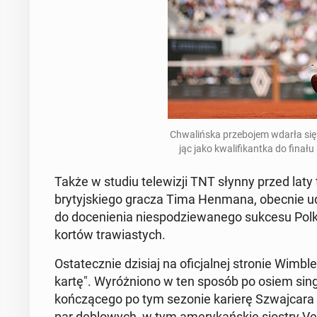
Chwa­liń­ska prze­bo­jem wdarła się do
jąc jako kwa­li­fi­kant­ka do fin
Także w studiu te­le­wi­zji TNT słynny przed laty 
bry­tyj­skie­go gracza Tima Henmana, obecnie udzie­
do do­ce­nie­nia nie­spo­dzie­wa­ne­go sukcesu Polki 
kortów tra­wia­stych.
Osta­tecz­nie dzisiaj na ofi­cjal­nej stronie Wim­bl
kartę". Wy­róż­nio­no w ten sposób po osiem sin­gli
koń­czą­ce­go po tym sezonie karierę Szwaj­ca­r
par de­blo­wych, w tym ame­ry­kań­skie siostry Ve