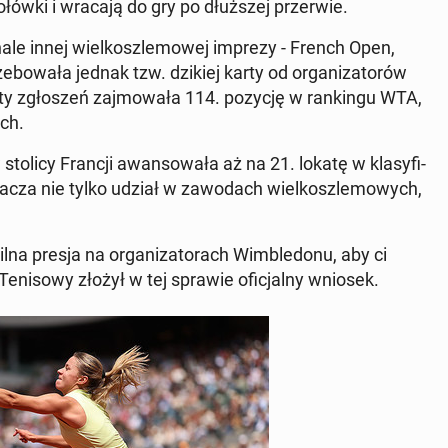
łów­ki i wracają do gry po dłuż­szej prze­rwie.
inale innej wiel­kosz­le­mo­wej imprezy - French Open,
e­bo­wa­ła jednak tzw. dzikiej karty od or­ga­ni­za­to­rów
ty zgło­szeń zaj­mo­wa­ła 114. pozycję w ran­kin­gu WTA,
ach.
tolicy Francji awan­so­wa­ła aż na 21. lokatę w kla­sy­fi­
znacza nie tylko udział w za­wo­dach wiel­kosz­le­mo­wych,
ilna presja na or­ga­ni­za­to­rach Wim­ble­do­nu, aby ci
Te­ni­so­wy złożył w tej sprawie ofi­cjal­ny wniosek.