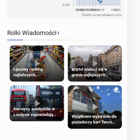
Źródło: currencybeacon.com
›
Rolki Wiadomości
Lipcowy ranking
Bristol znalazł się w
najtańszych
gronie najlepszych
supermarketów
kierunków podróży na
świecie
Kierowcy autobusów w
Londynie zapowiadają
Wyjątkowe wyzwanie dla
strajki
posiadaczy kart Tesco
Clubcard!