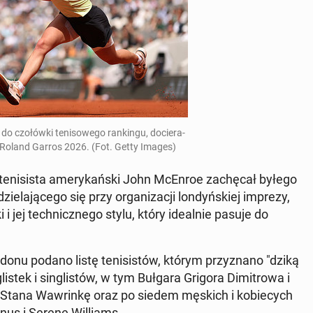
 czo­łów­ki te­ni­so­we­go ran­kin­gu, do­cie­ra­
ału Roland Garros 2026. (Fot. Getty Images)
te­ni­si­sta ame­ry­kań­ski John McEnroe za­chę­cał byłego
la­ją­ce­go się przy or­ga­ni­za­cji lon­dyń­skiej imprezy,
i jej tech­nicz­ne­go stylu, który ide­al­nie pasuje do
e­do­nu podano listę te­ni­si­stów, którym przy­zna­no "dziką
­stek i sin­gli­stów, w tym Bułgara Grigora Di­mi­tro­wa i
a Stana Waw­rin­kę oraz po siedem męskich i ko­bie­cych
nus i Serenę Wil­liams.