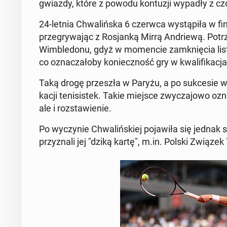
gwiazdy, które z powodu kon­tu­zji wypadły z czo­
24-letnia Chwa­liń­ska 6 czerwca wy­stą­pi­ła w f
prze­gry­wa­jąc z Ro­sjan­ką Mirrą An­drie­wą. Po­trz
Wim­ble­do­nu, gdyż w mo­men­cie za­mknię­cia lis
co ozna­cza­ło­by ko­niecz­ność gry w kwa­li­fi­ka­cj
Taką drogę prze­szła w Paryżu, a po suk­ce­sie w s
ka­cji te­ni­si­stek. Takie miejsce zwy­cza­jo­wo o
ale i roz­sta­wie­nie.
Po wy­czy­nie Chwa­liń­skiej po­ja­wi­ła się jednak s
przy­zna­li jej "dziką kartę", m.in. Polski Związek 