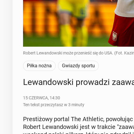
Robert Lewandowski może przenieść się do USA. (Fot. Kazi
Piłka nożna
Gwiazdy sportu
Le­wan­dow­ski pro­wa­dzi za­a
15 CZERWCA, 14:30
Ten tekst przeczytasz w 3 minuty
Pre­sti­żo­wy portal The Ath­le­tic, po­wo­łu­j
Robert Le­wan­dow­ski jest w trakcie "za­