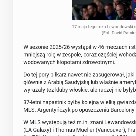
17 maja tego roku Le­wan­dow­ski ro
(Fot. David Ramir
W sezonie 2025/26 wy­stą­pił w 46 meczach i strze
mniej­szą rolę w zespole, coraz czę­ściej wcho­dz
wo­do­wa­nych kło­po­ta­mi zdro­wot­ny­mi.
Do tej pory piłkarz nawet nie za­su­ge­ro­wał, jaki 
głównie z Arabią Sau­dyj­ską lub właśnie ame­ry­k
wy­ra­ża­ły też kluby włoskie, ale raczej nie były
37-letni na­past­nik byłby kolejną wielką gwiazdą
MLS. Ar­gen­tyń­czyk po opusz­cze­niu Bar­ce­lo­n
W MLS wy­stę­pu­ją też m.in. znani Le­wan­dow­sk
(LA Galaxy) i Thomas Mueller (Van­co­uver), Fran