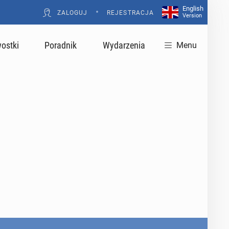
English
•
ZALOGUJ
REJESTRACJA
Version
ostki
Poradnik
Wydarzenia
Menu