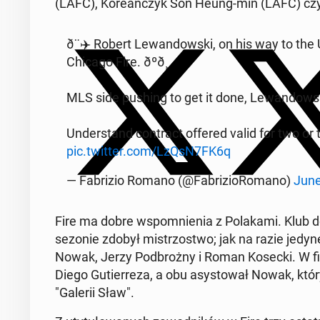
(LAFC), Ko­re­ań­czyk Son Heung-min (LAFC) czy Ko
ð¨✈️ Robert Le­wan­dow­ski, on his way to th
Chicago Fire. ðºð¸
MLS side pushing to get it done, Le­wan­dow­ski
Un­der­stand con­tract offered valid for two or
pic.twitter.com/LzQsN7FK6q
— Fa­bri­zio Romano (@Fa­bri­zio­Ro­ma­no)
June
Fire ma dobre wspo­mnie­nia z Po­la­ka­mi. Klub 
sezonie zdobył mi­strzo­stwo; jak na razie jedyne.
Nowak, Jerzy Pod­broż­ny i Roman Kosecki. W fina
Diego Gu­tier­re­za, a obu asy­sto­wał Nowak, kt
"Galerii Sław".