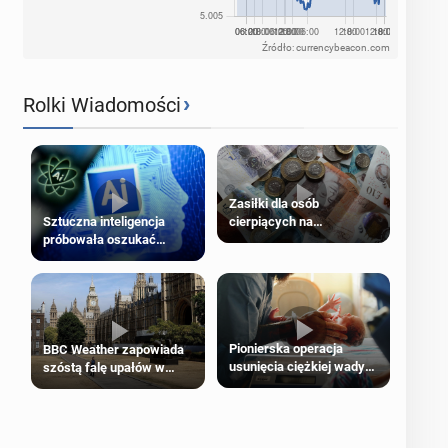
Źródło: currencybeacon.com
›
Rolki Wiadomości
Zasiłki dla osób
cierpiących na
Sztuczna inteligencja
schorzenia psychiczne
próbowała oszukać
człowieka
Pionierska operacja
BBC Weather zapowiada
usunięcia ciężkiej wady
szóstą falę upałów w
wrodzonej płodu w łonie
Londynie
matki