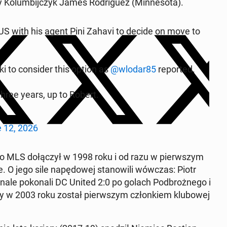
­lum­bij­czyk James Ro­dri­gu­ez (Min­ne­so­ta).
e US with his agent Pini Zahavi to decide on move to
 to con­si­der this option as
@wlodar85
re­por­ted.
 three years, up to Robert.
 12, 2026
do MLS do­łą­czył w 1998 roku i od razu w pierw­szym
 O jego sile na­pę­do­wej sta­no­wi­li wówczas: Piotr
le po­ko­na­li DC United 2:0 po golach Pod­broż­ne­go i
óry w 2003 roku został pierw­szym człon­kiem klu­bo­wej