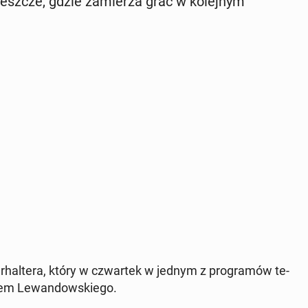
jeszcze, gdzie za­mie­rza grać w ko­lej­nym
r­hal­te­ra, który w czwar­tek w jednym z pro­gra­mów te­
niem Le­wan­dow­skie­go.