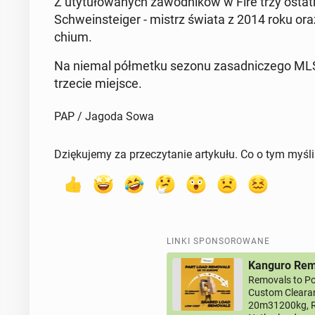
Z uty­tu­ło­wa­nych za­wod­ni­ków w Fire trzy ost
Schwe­in­ste­iger - mistrz świata z 2014 roku or
chium.
Na niemal pół­met­ku sezonu za­sad­ni­cze­go MLS
trzecie miejsce.
PAP / Jagoda Sowa
Dziękujemy za przeczytanie artykułu. Co o tym myśl
LINKI SPONSOROWANE
Kanguro Remo
Removals to Po
Custom Clearan
20m31200kg, R