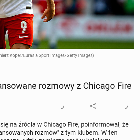
mierz Koper/Eurasia Sport Images/Getty Images)
wan­so­wa­ne rozmowy z Chicago Fire
ąc się na źródła w Chicago Fire, po­in­for­mo­wał, że
awan­so­wa­nych rozmów" z tym klubem. W ten