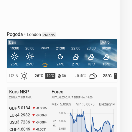
Pogoda
•
London
ZMIANA
Dziś
Jutro
19:00
20:00
20:39
21:00
22:00
23:00
00:00
01:00
26°C
25°C
24°C
21°C
18°C
15°C
15°C
Dziś
Jutro
26°C
28°C
10°C
11°C
36
Kurs NBP
Forex
Z DNIA: 7 SIERPNIA
AKTUALIZACJA:
7 SIERPNIA, 19:00
5.0134
GBP
-0.0085
4.2982
EUR
-0.0068
3.7236
USD
-0.0084
4.6049
CHF
-0.0031