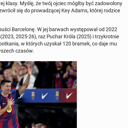
wej klasy. Myślę, że twój ojciec mógłby być za­do­wo­lo­ny
er zwrócił się do pro­wa­dzą­cej Key Adams, której rodzice
uści Bar­ce­lo­nę. W jej barwach wy­stę­po­wał od 2022
i (2023, 2025-26), raz Puchar Króla (2025) i trzy­krot­nie
3 spo­tka­nia, w których uzyskał 120 bramek, co daje mu
ów wszech czasów.