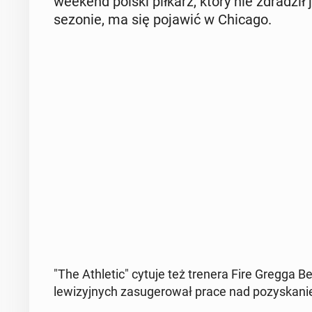
weekend polski piłkarz, który nie zdra­dził 
sezonie, ma się pojawić w Chicago.
"The Ath­le­tic" cytuje też trenera Fire Gregga Be
le­wi­zyj­nych za­su­ge­ro­wał prace nad po­zy­ska­