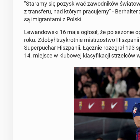
"Staramy się po­zy­ski­wać za­wod­ni­ków świa­to­
z trans­fe­ru, nad którym pra­cu­je­my" - Ber­hal­t
są imi­gran­ta­mi z Polski.
Le­wan­dow­ski 16 maja ogłosił, że po sezonie op
roku. Zdobył trzy­krot­nie mi­strzo­stwo Hisz­pa­ni
Su­per­pu­char Hisz­pa­nii. Łącznie ro­ze­grał 19
14. miejsce w klu­bo­wej kla­sy­fi­ka­cji strzel­c