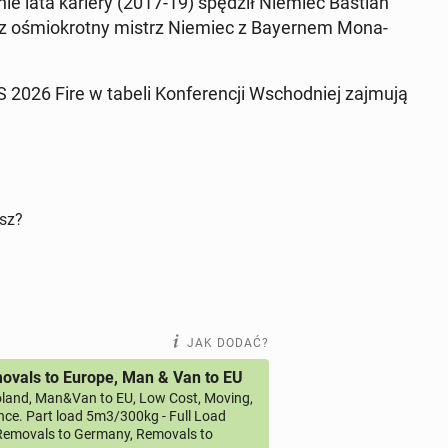
at­nie lata kariery (2017-19) spędził Niemiec Bastian
az ośmio­krot­ny mistrz Niemiec z Bay­er­nem Mo­na­
 2026 Fire w tabeli Kon­fe­ren­cji Wschod­niej zajmują
isz?
JAK DODAĆ?
vals to Europe, Man & Van to EU
land, Man&Van to EU, Low Cost, Moving,
ce. Part load 5m3/300kg - Full Load
emovals to Germany, Removals to