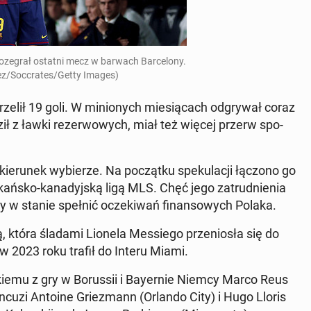
­ze­grał ostatni mecz w barwach Bar­ce­lo­ny.
ez/Soc­cra­tes/Getty Images)
­lił 19 goli. W mi­nio­nych mie­sią­cach od­gry­wał coraz
ił z ławki re­zer­wo­wych, miał też więcej przerw spo­
kie­ru­nek wy­bie­rze. Na po­cząt­ku spe­ku­la­cji łączono go
ań­sko-ka­na­dyj­ską ligą MLS. Chęć jego za­trud­nie­nia
by w stanie spełnić ocze­ki­wań fi­nan­so­wych Polaka.
, która śladami Lionela Mes­sie­go prze­nio­sła się do
y w 2023 roku trafił do Interu Miami.
ie­mu z gry w Bo­rus­sii i Bay­er­nie Niemcy Marco Reus
­cu­zi Antoine Grie­zmann (Orlando City) i Hugo Lloris