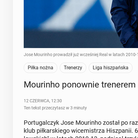
Jose Mourinho prowadził już wcześniej Real w latach 2010-
Piłka nożna
Trenerzy
Liga hiszpańska
Mo­urin­ho po­now­nie tre­ne­re
12 CZERWCA, 12:30
Ten tekst przeczytasz w 3 minuty
Por­tu­gal­czyk Jose Mo­urin­ho został po raz 
klub pił­kar­skie­go wi­ce­mi­strza Hisz­pa­nii. 