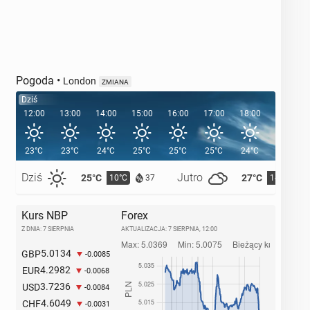
Pogoda
•
London
ZMIANA
Dziś
12:00
13:00
14:00
15:00
16:00
17:00
18:00
19:00
23°C
23°C
24°C
25°C
25°C
25°C
24°C
22°C
Dziś
Jutro
25°C
27°C
10°C
14°C
37
Kurs NBP
Forex
Z DNIA: 7 SIERPNIA
AKTUALIZACJA:
7 SIERPNIA, 12:00
5.0134
GBP
-0.0085
4.2982
EUR
-0.0068
3.7236
USD
-0.0084
4.6049
CHF
-0.0031