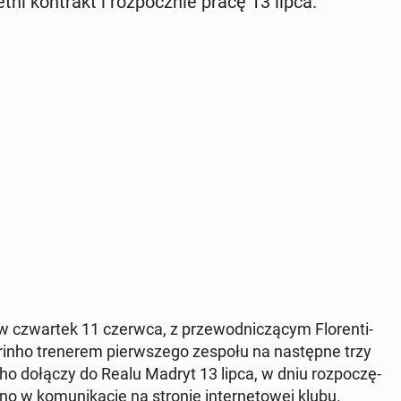
t­ni kon­trakt i roz­pocz­nie pracę 13 lipca.
w czwar­tek 11 czerwca, z prze­wod­ni­czą­cym Flo­ren­ti­
n­ho tre­ne­rem pierw­sze­go zespołu na na­stęp­ne trzy
o dołączy do Realu Madryt 13 lipca, w dniu roz­po­czę­
­no w ko­mu­ni­ka­cie na stronie in­ter­ne­to­wej klubu.