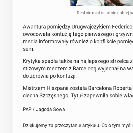
Real nie miał ostat­nio dobrej 
Awan­tu­ra po­mię­dzy Uru­gwaj­czy­kiem Fe­de­ri­c
owo­co­wa­ła kon­tu­zją tego pierw­sze­go i grzyw
media in­for­mo­wa­ły również o kon­flik­cie po­mię
sem.
Krytyka spadła także na naj­lep­sze­go strzel­ca
sti­żo­wym meczem z Bar­ce­lo­ną wy­je­chał na 
do zdrowia po kon­tu­zji.
Mi­strzem Hisz­pa­nii została Bar­ce­lo­na Robert
cie­cha Szczę­sne­go. Tytuł za­pew­ni­ła sobie wł
PAP / Jagoda Sowa
Dziękujemy za przeczytanie artykułu. Co o tym myśl