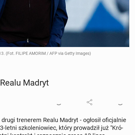
13. (Fot. FILIPE AMORIM / AFP via Getty Images)
m Realu Madryt
drugi tre­ne­rem Realu Madryt - ogłosił ofi­cjal­nie
63-letni szko­le­nio­wiec, który pro­wa­dził już "Kró­