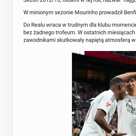
W mi­nio­nym sezonie Mo­urin­ho pro­wa­dził Ben
Do Realu wraca w trudnym dla klubu mo­men­cie. "
bez żadnego trofeum. W ostat­nich mie­sią­cach kl
za­wod­ni­ka­mi skut­ko­wa­ły napiętą at­mos­fe­rą w