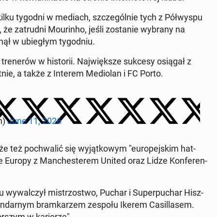
 kilku tygodni w mediach, szcze­gól­nie tych z Pół­wy­spu
, że za­trud­ni Mo­urin­ho, jeśli zo­sta­nie wybrany na
nął w ubie­głym ty­go­dniu.
h tre­ne­rów w hi­sto­rii. Naj­więk­sze sukcesy osiągał z
nie, a także z Interem Me­dio­lan i FC Porto.
en)
June 11, 2026
 też po­chwa­lić się wy­jąt­ko­wym "eu­ro­pej­skim hat-
e Europy z Man­che­ste­rem United oraz Lidze Kon­fe­ren­
wy­wal­czył mi­strzo­stwo, Puchar i Su­per­pu­char Hisz­
le­gen­dar­nym bram­ka­rzem zespołu Ikerem Ca­sil­la­sem.
­szym w ka­rie­rze".