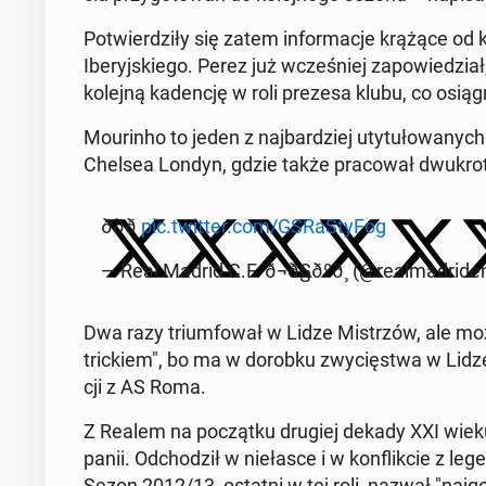
Po­twier­dzi­ły się zatem in­for­ma­cje krążące od
Ibe­ryj­skie­go. Perez już wcze­śniej za­po­wie­dział
kolejną ka­den­cję w roli prezesa klubu, co osią­g
Mo­urin­ho to jeden z naj­bar­dziej uty­tu­ło­wa­nyc
Chelsea Londyn, gdzie także pra­co­wał dwu­krot­
ððð
pic.twitter.com/GSRa­Sty­Fog
— Real Madrid C.F. ð¬ð§ðºð¸ (@re­al­ma­dri­d
Dwa razy trium­fo­wał w Lidze Mi­strzów, ale może
tric­kiem", bo ma w dorobku zwy­cię­stwa w Lidz
cji z AS Roma.
Z Realem na po­cząt­ku drugiej dekady XXI wieku 
pa­nii. Od­cho­dził w nie­ła­sce i w kon­flik­cie z 
Sezon 2012/13, ostatni w tej roli, nazwał "naj­gor