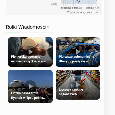
Źródło: currencybeacon.com
›
Rolki Wiadomości
Pierwsze autonomiczne
Pionierska operacja
Ubery pojawią się w
usunięcia ciężkiej wady
Londynie jeszcze tego
wrodzonej płodu w łonie
lata
matki
Lipcowy ranking
Liczba pasażerów
najtańszych
Ryanair w lipcu pobiła
supermarketów
rekord