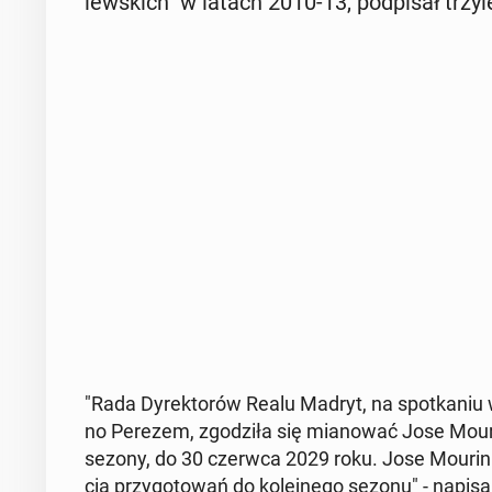
lew­skich" w latach 2010-13, pod­pi­sał trzy­le
"Rada Dy­rek­to­rów Realu Madryt, na spo­tka­niu 
no Perezem, zgo­dzi­ła się mia­no­wać Jose Mo­uri
sezony, do 30 czerwca 2029 roku. Jose Mo­urin­h
cia przy­go­to­wań do ko­lej­ne­go sezonu" - na­pi­sa