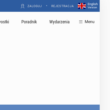
English
•
ZALOGUJ
REJESTRACJA
Version
ostki
Poradnik
Wydarzenia
Menu