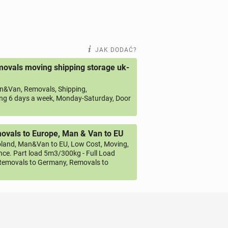
JAK DODAĆ?
ovals moving shipping storage uk-
&Van, Removals, Shipping,
ng 6 days a week, Monday-Saturday, Door
vals to Europe, Man & Van to EU
land, Man&Van to EU, Low Cost, Moving,
ce. Part load 5m3/300kg - Full Load
emovals to Germany, Removals to