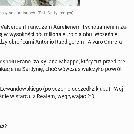
passy na sta­dio­nach. (Fot. Getty Images)
o Va­lver­de i Fran­cu­zem Au­re­lie­nem Tscho­uame­nim za­
ną w wy­so­ko­ści pół miliona euro dla obu. Wcze­śniej
­dzy obroń­ca­mi Antonio Ru­edi­ge­rem i Alvaro Car­re­ra­
 zespołu Fran­cu­za Kyliana Mbappe, który tuż przed pre­
wakacje na Sar­dy­nię, choć wówczas walczył o powrót
a Le­wan­dow­skie­go (po sezonie odszedł z klubu) i Woj­
aśnie w starciu z Realem, wy­gry­wa­jąc 2:0.
isz?