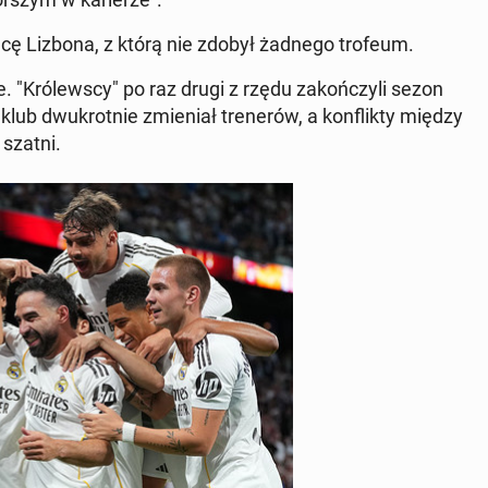
ficę Lizbona, z którą nie zdobył żadnego trofeum.
Kró­lew­scy" po raz drugi z rzędu za­koń­czy­li sezon
ub dwu­krot­nie zmie­niał tre­ne­rów, a kon­flik­ty między
 szatni.