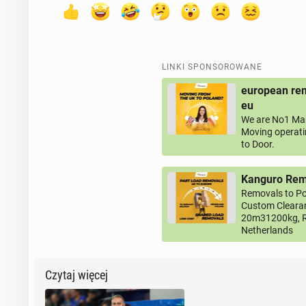
LINKI SPONSOROWANE
european rem
eu
We are No1 Man
Moving operati
to Door.
Kanguro Remo
Removals to Po
Custom Clearan
20m31200kg, R
Netherlands
Czytaj więcej