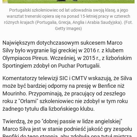
Por­tu­gal­ski szko­le­nio­wiec od lat udo­wad­nia swoją klasę, a jego
warsz­tat tre­ner­ski opiera się na ponad 15-letniej pracy w czte­rech
różnych krajach (Por­tu­ga­lia, Grecja, Anglia i Arabia Sau­dyj­ska).
(Fot.
Getty Images)
Naj­więk­szym do­tych­cza­so­wym suk­ce­sem Marco
Silvy było wy­gra­nie ligi grec­kiej w 2016 r. z klubem
Olym­pia­cos Pireus. Wcze­śniej, w 2015 r., z li­zboń­skim
Spor­tin­giem zdobył on Puchar Por­tu­ga­lii.
Ko­men­ta­to­rzy te­le­wi­zji SIC i CMTV wska­zu­ją, że Silva
może być bar­dziej odporny na presję w Benfice niż
Mo­urin­ho. Przy­po­mi­na­ją, że pra­cu­ją­cy od ze­szłe­go
roku z "Orłami" szko­le­nio­wiec nie zdobył w tym roku
żadnego tytułu dla li­zboń­skie­go klubu.
Twier­dzą, że po "dobrej passie w lidze an­giel­skiej"
Marco Silva jest w stanie pod­nieść jakość gry zespołu
Benfiki do tego stopnia, aby zdobyła ona tytuł mistrza