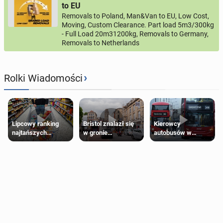
to EU
Removals to Poland, Man&Van to EU, Low Cost,
Moving, Custom Clearance. Part load 5m3/300kg
- Full Load 20m31200kg, Removals to Germany,
Removals to Netherlands
›
Rolki Wiadomości
Lipcowy ranking
Bristol znalazł się
Kierowcy
najtańszych
w gronie
autobusów w
supermarketów
najlepszych
Londynie
kierunków podróży
zapowiadają strajki
na świecie