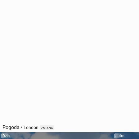
Pogoda
•
London
ZMIANA
Dziś
Jutro