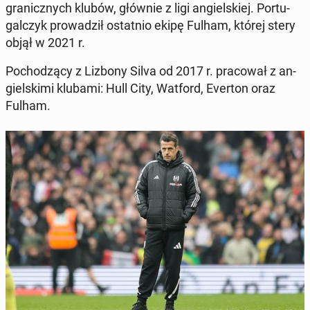
gra­nicz­nych klubów, głównie z ligi an­giel­skiej. Por­tu­
gal­czyk pro­wa­dził ostat­nio ekipę Fulham, której stery
objął w 2021 r.
Po­cho­dzą­cy z Lizbony Silva od 2017 r. pra­co­wał z an­
giel­ski­mi klubami: Hull City, Watford, Everton oraz
Fulham.