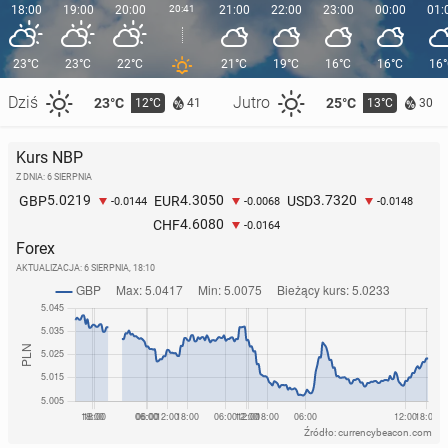
18:00
19:00
20:00
20:41
21:00
22:00
23:00
00:00
01:
23°C
23°C
22°C
21°C
19°C
16°C
16°C
16
Dziś
Jutro
23°C
25°C
12°C
13°C
41
30
Kurs NBP
Z DNIA: 6 SIERPNIA
5.0219
4.3050
3.7320
GBP
EUR
USD
-0.0144
-0.0068
-0.0148
4.6080
CHF
-0.0164
Forex
AKTUALIZACJA:
6 SIERPNIA, 18:10
Źródło: currencybeacon.com