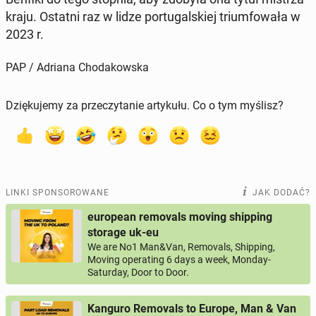
kraju. Ostatni raz w lidze por­tu­gal­skiej trium­fo­wa­ła w
2023 r.
PAP / Adriana Chodakowska
Dziękujemy za przeczytanie artykułu. Co o tym myślisz?
LINKI SPONSOROWANE
JAK DODAĆ?
european removals moving shipping
storage uk-eu
We are No1 Man&Van, Removals, Shipping,
Moving operating 6 days a week, Monday-
Saturday, Door to Door.
Kanguro Removals to Europe, Man & Van