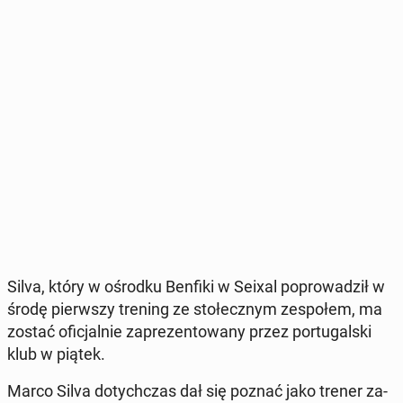
Silva, który w ośrodku Benfiki w Seixal po­pro­wa­dził w
środę pierw­szy trening ze sto­łecz­nym ze­spo­łem, ma
zostać ofi­cjal­nie za­pre­zen­to­wa­ny przez por­tu­gal­ski
klub w piątek.
Marco Silva do­tych­czas dał się poznać jako trener za­