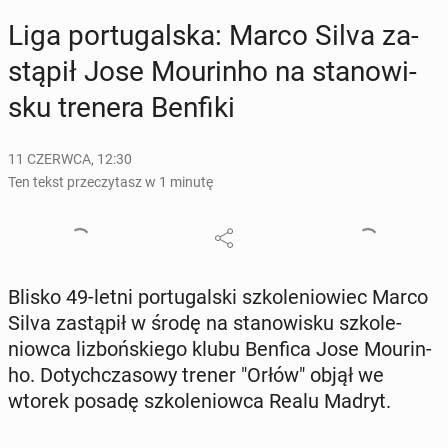
Liga por­tu­gal­ska: Marco Silva za­
stą­pił Jose Mo­urin­ho na sta­no­wi­
sku trenera Benfiki
11 CZERWCA, 12:30
Ten tekst przeczytasz w 1 minutę
Blisko 49-letni por­tu­gal­ski szko­le­nio­wiec Marco
Silva za­stą­pił w środę na sta­no­wi­sku szko­le­
niow­ca li­zboń­skie­go klubu Benfica Jose Mo­urin­
ho. Do­tych­cza­so­wy trener "Orłów" objął we
wtorek posadę szko­le­niow­ca Realu Madryt.