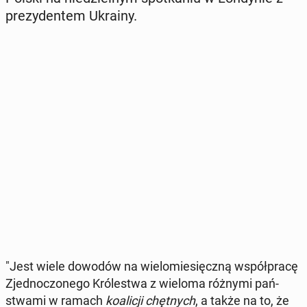
pre­zy­den­tem Ukrainy.
"Jest wiele dowodów na wie­lo­mie­sięcz­ną współ­pra­cę
Zjed­no­czo­ne­go Kró­le­stwa z wieloma różnymi pań­
stwa­mi w ramach
ko­ali­cji chęt­nych
, a także na to, że