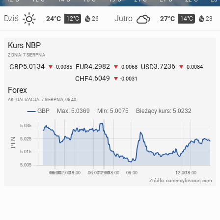
Dziś
Jutro
24°C
27°C
12°C
14°C
26
23
Kurs NBP
Z DNIA: 7 SIERPNIA
5.0134
4.2982
3.7236
GBP
EUR
USD
-0.0085
-0.0068
-0.0084
4.6049
CHF
-0.0031
Forex
AKTUALIZACJA:
7 SIERPNIA, 06:40
Źródło: currencybeacon.com