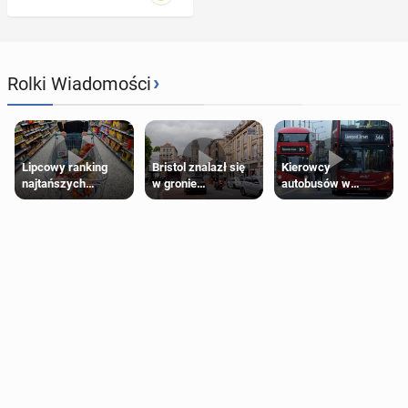
›
Rolki Wiadomości
Lipcowy ranking
Bristol znalazł się
Kierowcy
najtańszych
w gronie
autobusów w
supermarketów
najlepszych
Londynie
kierunków podróży
zapowiadają strajki
na świecie