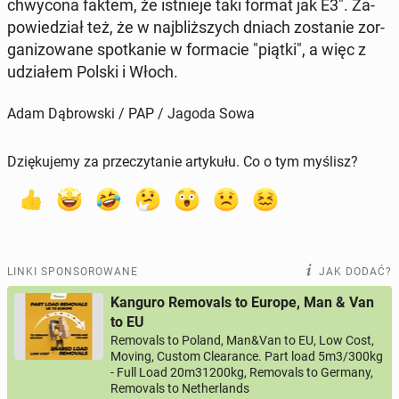
chwy­co­na faktem, że ist­nie­je taki format jak E3". Za­
po­wie­dział też, że w naj­bliż­szych dniach zo­sta­nie zor­
ga­ni­zo­wa­ne spo­tka­nie w for­ma­cie "piątki", a więc z
udzia­łem Polski i Włoch.
Adam Dąbrowski / PAP / Jagoda Sowa
Dziękujemy za przeczytanie artykułu. Co o tym myślisz?
LINKI SPONSOROWANE
JAK DODAĆ?
Kanguro Removals to Europe, Man & Van
to EU
Removals to Poland, Man&Van to EU, Low Cost,
Moving, Custom Clearance. Part load 5m3/300kg
- Full Load 20m31200kg, Removals to Germany,
Removals to Netherlands