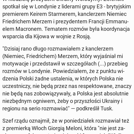
spotkał się w Lon­dy­nie z li­de­ra­mi grupy E3 - bry­tyj­skim
pre­mie­rem Keirem Star­me­rem, kanc­le­rzem Niemiec
Frie­dri­chem Merzem i pre­zy­den­tem Francji Em­ma­nu­
elem Ma­cro­nem. Tematem rozmów była ko­or­dy­na­cja
wspar­cia dla Kijowa w wojnie z Rosją.
"Dzisiaj rano długo roz­ma­wia­łem z kanc­le­rzem
(Niemiec, Frie­dri­chem) Merzem, który wy­ja­śniał mi
mo­ty­wa­cje i przed­sta­wił w szcze­gó­łach (...) prze­bieg
rozmów w Lon­dy­nie. Po­wie­dzia­łem, że z punktu wi­
dze­nia Polski żadne usta­le­nia, w których Polska nie
uczest­ni­czy, nie będą przez nas re­spek­to­wa­ne, znaczy
nie będą nas zo­bo­wią­zy­wa­ły, a Polska jest ab­so­lut­nie
nie­zbęd­nym ogniwem, żeby o przy­szło­ści Ukrainy i
regionu na serio roz­ma­wiać" — pod­kre­ślił Tusk.
Szef rządu oznaj­mił, że w po­nie­dzia­łek roz­ma­wiał też
z pre­mier­ką Włoch Giorgią Meloni, która "nie jest za­