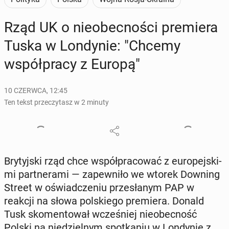
Rząd UK o nie­obec­no­ści pre­mie­ra
Tuska w Lon­dy­nie: "Chcemy
współ­pra­cy z Europą"
10 CZERWCA, 12:45
Ten tekst przeczytasz w 2 minuty
Bry­tyj­ski rząd chce współ­pra­co­wać z eu­ro­pej­ski­
mi part­ne­ra­mi — za­pew­ni­ło we wtorek Downing
Street w oświad­cze­niu prze­sła­nym PAP w
reakcji na słowa pol­skie­go pre­mie­ra. Donald
Tusk sko­men­to­wał wcze­śniej nie­obec­ność
Polski na nie­dziel­nym spo­tka­niu w Lon­dy­nie z