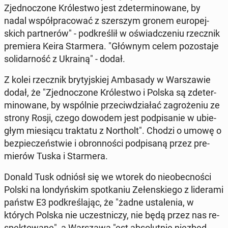
Zjed­no­czo­ne Kró­le­stwo jest zde­ter­mi­no­wa­ne, by
nadal współ­pra­co­wać z szer­szym gronem eu­ro­pej­
skich part­ne­rów" - pod­kre­ślił w oświad­cze­niu rzecz­nik
pre­mie­ra Keira Star­me­ra. "Głównym celem po­zo­sta­je
so­li­dar­ność z Ukrainą" - dodał.
Z kolei rzecz­nik bry­tyj­skiej Am­ba­sa­dy w War­sza­wie
dodał, że "Zjed­no­czo­ne Kró­le­stwo i Polska są zde­ter­
mi­no­wa­ne, by wspól­nie prze­ciw­dzia­łać za­gro­że­niu ze
strony Rosji, czego dowodem jest pod­pi­sa­nie w ubie­
głym mie­sią­cu trak­ta­tu z Nor­tholt". Chodzi o umowę o
bez­pie­czeń­stwie i obron­no­ści pod­pi­sa­ną przez pre­
mie­rów Tuska i Star­me­ra.
Donald Tusk odniósł się we wtorek do nie­obec­no­ści
Polski na lon­dyń­skim spo­tka­niu Ze­łen­skie­go z li­de­ra­mi
państw E3 pod­kre­śla­jąc, że "żadne usta­le­nia, w
których Polska nie uczest­ni­czy, nie będą przez nas re­
spek­to­wa­ne", a War­sza­wa "est ab­so­lut­nie nie­zbęd­