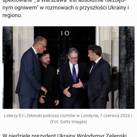
nym ogniwem" w roz­mo­wach o przy­szło­ści Ukrainy i
regionu.
Liderzy E3 i Ze­łen­ski podczas rozmów w Lon­dy­nie, 7 czerwca 2026 r.
(Fot. Getty Images)
W nie­dzie­lę pre­zy­dent Ukrainy Wo­ło­dy­myr Ze­łen­ski