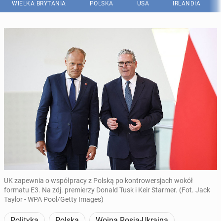
WIELKA BRYTANIA
POLSKA
USA
IRLANDIA
UK zapewnia o współpracy z Polską po kontrowersjach wokół
formatu E3. Na zdj. premierzy Donald Tusk i Keir Starmer. (Fot. Jack
Taylor - WPA Pool/Getty Images)
Polityka
Polska
Wojna Rosja-Ukraina