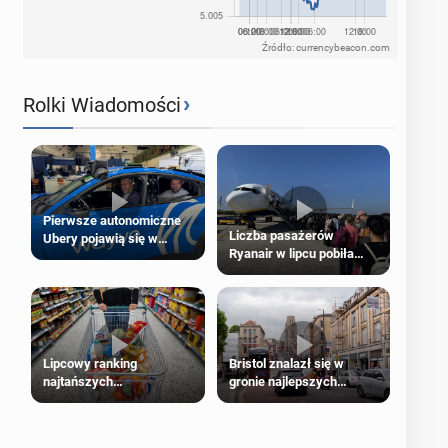
Źródło: currencybeacon.com
›
Rolki Wiadomości
Pierwsze autonomiczne
Liczba pasażerów
Ubery pojawią się w
Ryanair w lipcu pobiła
Londynie jeszcze tego
rekord
lata
Lipcowy ranking
Bristol znalazł się w
najtańszych
gronie najlepszych
supermarketów
kierunków podróży na
świecie