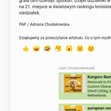
gra­ła tam dzie­sięć spotkań. Dzięki udzia­ło­wi 
na 21. miejsce w świa­to­wym ran­kin­gu te­ni­si­st
nie­dzia­łek.
PAP / Adriana Chodakowska
Dziękujemy za przeczytanie artykułu. Co o tym myśl
LINKI SPONSOROWANE
Kanguro Remo
Removals to Po
Custom Clearan
20m31200kg, R
Netherlands
european rem