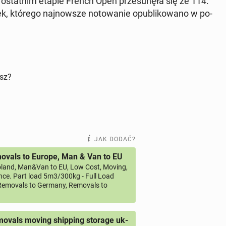
w ostat­nim etapie French Open prze­su­nę­ła się ze 114.
ek, którego naj­now­sze no­to­wa­nie opu­bli­ko­wa­no w po­
isz?
JAK DODAĆ?
vals to Europe, Man & Van to EU
land, Man&Van to EU, Low Cost, Moving,
ce. Part load 5m3/300kg - Full Load
emovals to Germany, Removals to
ovals moving shipping storage uk-