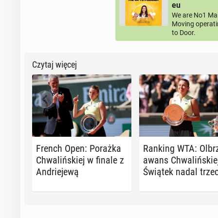
eu
We are No1 Man
Moving operati
to Door.
Czytaj więcej
French Open: Porażka
Ranking WTA: Ol­brz
Chwa­liń­skiej w finale z
awans Chwa­liń­skiej
An­drie­je­wą
Świątek nadal trze