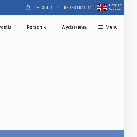
English
•
ZALOGUJ
REJESTRACJA
Version
ostki
Poradnik
Wydarzenia
Menu