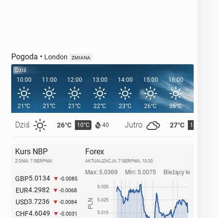
Pogoda
•
London
ZMIANA
Dziś
10:00
11:00
12:00
13:00
14:00
15:00
16:00
17:00
21°C
21°C
21°C
22°C
23°C
26°C
26°C
25°C
Dziś
Jutro
26°C
27°C
10°C
14°C
40
Kurs NBP
Forex
Z DNIA: 7 SIERPNIA
AKTUALIZACJA:
7 SIERPNIA, 10:30
5.0134
GBP
-0.0085
4.2982
EUR
-0.0068
3.7236
USD
-0.0084
4.6049
CHF
-0.0031