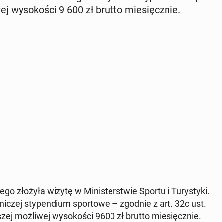
ej wy­so­ko­ści 9 600 zł brutto mie­sięcz­nie.
­go złożyła wizytę w Mi­ni­ster­stwie Sportu i Tu­ry­sty­ki.
­ni­czej sty­pen­dium spor­to­we – zgodnie z art. 32c ust.
ej moż­li­wej wy­so­ko­ści 9600 zł brutto mie­sięcz­nie.