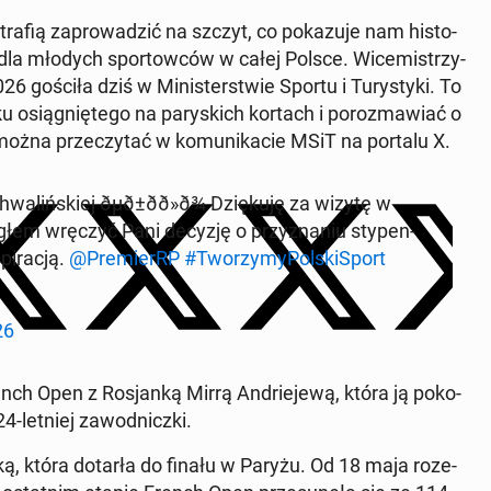
tra­fią za­pro­wa­dzić na szczyt, co po­ka­zu­je nam hi­sto­
ją dla młodych spor­tow­ców w całej Polsce. Wi­ce­mi­strzy­
26 gościła dziś w Mi­ni­ster­stwie Sportu i Tu­ry­sty­ki. To
 osią­gnię­te­go na pa­ry­skich kortach i po­roz­ma­wiać o
można prze­czy­tać w ko­mu­ni­ka­cie MSiT na portalu X.
liń­skiej ðµð±ðð»ð¾ Dzię­ku­ję za wizytę w
głem wręczyć Pani decyzję o przy­zna­niu sty­pen­
i­ra­cją.
@Pre­mierRP
#Two­rzy­my­Pol­ski­Sport
26
nch Open z Ro­sjan­ką Mirrą An­drie­je­wą, która ją po­ko­
4-letniej za­wod­nicz­ki.
ant­ką, która dotarła do finału w Paryżu. Od 18 maja ro­ze­