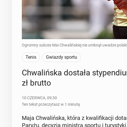
Ogromny sukces Mai Chwalińskiej nie umknął uwadze polski
Tenis
Gwiazdy sportu
Chwa­liń­ska dostała sty­pen­di
zł brutto
10 CZERWCA, 09:30
Ten tekst przeczytasz w 1 minutę
Maja Chwa­liń­ska, która z kwa­li­fi­ka­cji d
Paryżu, decyzją mi­ni­stra sportu i tu­ry­sty­