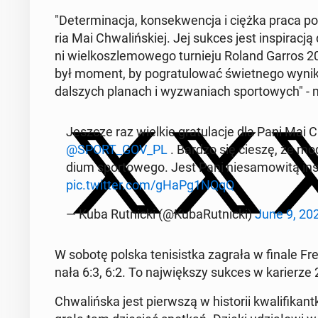
"De­ter­mi­na­cja, kon­se­kwen­cja i ciężka praca po­
ria Mai Chwa­liń­skiej. Jej sukces jest in­spi­ra­c
ni wiel­kosz­le­mo­we­go tur­nie­ju Roland Garros 20
był moment, by po­gra­tu­lo­wać świet­ne­go wyniku
dal­szych planach i wy­zwa­niach spor­to­wych" - 
Jeszcze raz wielkie gra­tu­la­cje dla Pani Mai Chwa­
@SPORT_GOV_PL
. Bardzo się cieszę, że mo
dium spor­to­we­go. Jest Pani nie­sa­mo­wi­tą in­sp
pic.twitter.com/gHaPg1NQqQ
— Kuba Rut­nic­ki (@Ku­ba­Rut­nic­ki)
June 9, 20
W sobotę polska te­ni­sist­ka zagrała w finale Fre
na­ła 6:3, 6:2. To naj­więk­szy sukces w ka­rie­rze 2
Chwa­liń­ska jest pierw­szą w hi­sto­rii kwa­li­fi­k