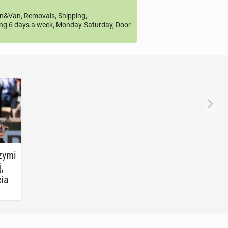
&Van, Removals, Shipping,
ng 6 days a week, Monday-Saturday, Door
y­mi
,
cia