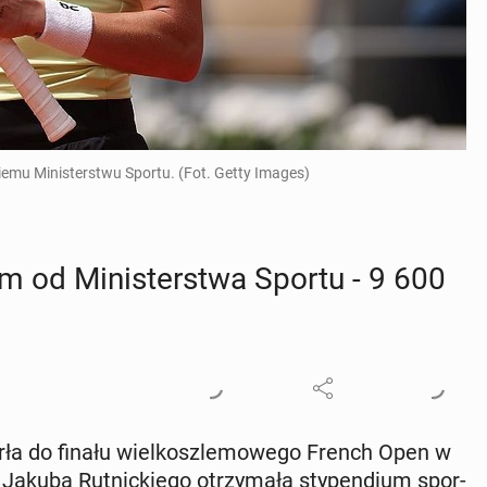
emu Ministerstwu Sportu. (Fot. Getty Images)
um od Mi­ni­ster­stwa Sportu - 9 600
otarła do finału wiel­kosz­le­mo­we­go French Open w
ki Jakuba Rut­nic­kie­go otrzy­ma­ła sty­pen­dium spor­