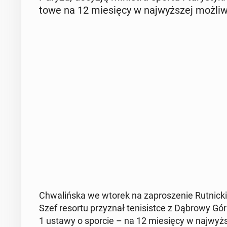
to­we na 12 mie­się­cy w naj­wyż­szej moż­li­w
Chwa­liń­ska we wtorek na za­pro­sze­nie Rut­nic­kie
Szef resortu przy­znał te­ni­si­st­ce z Dąbrowy Gór
1 ustawy o sporcie – na 12 mie­się­cy w naj­wyż­sz