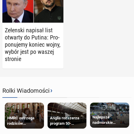
Ze­łen­ski napisał list
otwarty do Putina: Pro­
po­nu­je­my koniec wojny,
wybór jest po waszej
stronie
›
Rolki Wiadomości
Najlepsze
HMRC ostrzega
Anglia rozszerza
nadmorskie
rodziców
program 50-
miasteczko blisko
pobierających Child
procentowych
Londynu