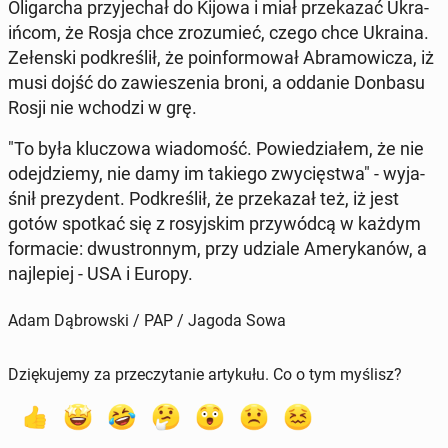
Oli­gar­cha przy­je­chał do Kijowa i miał prze­ka­zać Ukra­
iń­com, że Rosja chce zro­zu­mieć, czego chce Ukraina.
Ze­łen­ski pod­kre­ślił, że po­in­for­mo­wał Abra­mo­wi­cza, iż
musi dojść do za­wie­sze­nia broni, a oddanie Donbasu
Rosji nie wchodzi w grę.
"To była klu­czo­wa wia­do­mość. Po­wie­dzia­łem, że nie
odej­dzie­my, nie damy im takiego zwy­cię­stwa" - wy­ja­
śnił pre­zy­dent. Pod­kre­ślił, że prze­ka­zał też, iż jest
gotów spotkać się z ro­syj­skim przy­wód­cą w każdym
for­ma­cie: dwu­stron­nym, przy udziale Ame­ry­ka­nów, a
naj­le­piej - USA i Europy.
Adam Dąbrowski / PAP / Jagoda Sowa
Dziękujemy za przeczytanie artykułu. Co o tym myślisz?