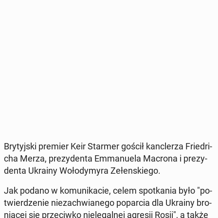
Bry­tyj­ski premier Keir Starmer gościł kanc­le­rza Frie­dri­
cha Merza, pre­zy­den­ta Em­ma­nu­ela Macrona i pre­zy­
den­ta Ukrainy Wo­ło­dy­my­ra Ze­łen­skie­go.
Jak podano w ko­mu­ni­ka­cie, celem spo­tka­nia było "po­
twier­dze­nie nie­za­chwia­ne­go po­par­cia dla Ukrainy bro­
nią­cej się prze­ciw­ko nie­le­gal­nej agresji Rosji", a także