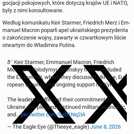
go­cja­cji po­ko­jo­wych, które dotyczą krajów UE i NATO,
były z nimi kon­sul­to­wa­ne.
Według ko­mu­ni­ka­tu Keir Starmer, Frie­drich Merz i Em­
ma­nu­el Macron poparli apel ukra­iń­skie­go pre­zy­den­ta
o za­koń­cze­nie wojny, zawarty w czwart­ko­wym liście
otwar­tym do Wła­di­mi­ra Putina.
ð¨ Keir Starmer, Em­ma­nu­el Macron, Frie­drich
Merz, and Vo­lo­dy­myr Ze­len­skyy have conc­lu­ded
the E3 Summit, where they di­scus­sed Ukraine, Eu­
ro­pe­an se­cu­ri­ty, and ongoing support for Kyiv.
The leaders re­af­fir­med their com­mit­ment to
Ukraine and pledged con­ti­nu­ed mi­li­ta­ry, eco­no­mic,
and…
pic.twitter.com/ILrb1Nq2iA
— The Eagle Eye (@Theeye_eagle)
June 8, 2026