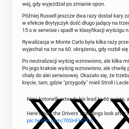
wej, gdy wy­jeż­dżał po zmianie opon.
Później Russell jeszcze dwa razy dostał kary za
w efekcie Bry­tyj­czyk dość długo jadący na trz
15 s w ser­wi­sie i spadł w kla­sy­fi­ka­cji wyścigu
Ry­wa­li­za­cja w Monte Carlo była kilka razy prze
wy­je­chał na tor na 60. okrą­że­niu, gdy rozbił si
Po neu­tra­li­za­cji wyścig wzno­wio­no, ale kilk
Po jego kraksie wyścig wzno­wio­no, ale chwilę póź
cha­ły do alei ser­wi­so­wej. Okazało się, że trzeb
krę­cie, tam, gdzie "przy­go­dy" mieli Stroll i Lecle
Kimi An­to­nel­li extends his lead to 66 points, a
Here's how the Dri­ver­s' Stan­dings look after 
pic.twitter.com/70SHFHO­Tvt