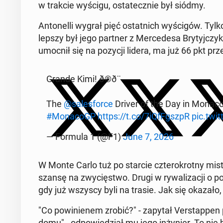
w trakcie wyścigu, osta­tecz­nie był siódmy.
An­to­nel­li wygrał pięć ostat­nich wy­ści­gów. Tylk
lep­szy był jego partner z Mer­ce­de­sa Bry­tyj­czyk G
umocnił się na pozycji lidera, ma już 66 pkt prze
Grande Kimi! ð®‍ð¨
The
@sa­les­for­ce
Driver of the Day in Monaco goe
#Mo­na­coGP
https://t.co/7iQf­FgszpR
pic.tw
— Formula 1 (@F1)
June 7, 2026
W Monte Carlo tuż po starcie czte­ro­krot­ny mist
szansę na zwy­cię­stwo. Drugi w ry­wa­li­za­cji o p
gdy już wszyscy byli na trasie. Jak się okazało, w
"Co po­wi­nie­nem zrobić?" - zapytał Ver­stap­pen
domu" - od­po­wie­dział mu jego in­ży­nier. To nie