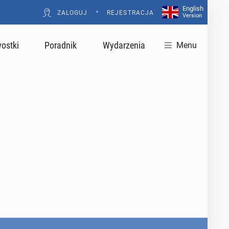
English
•
ZALOGUJ
REJESTRACJA
Version
ostki
Poradnik
Wydarzenia
Menu