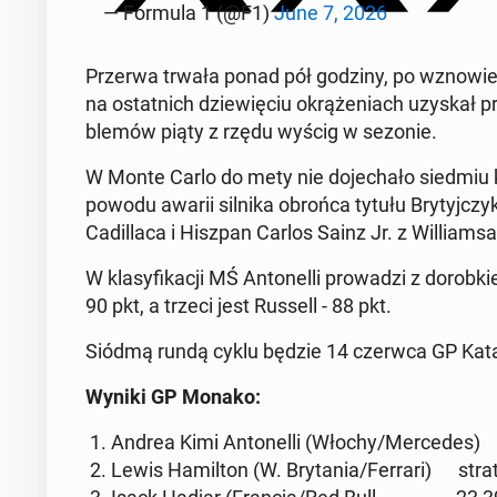
— Formula 1 (@F1)
June 7, 2026
Przerwa trwała ponad pół godziny, po wzno­wie­niu
na ostat­nich dzie­wię­ciu okrą­że­niach uzyskał p
ble­mów piąty z rzędu wyścig w sezonie.
W Monte Carlo do mety nie do­je­cha­ło siedmiu k
powodu awarii silnika obrońca tytułu Bry­tyj­czyk
Ca­dil­la­ca i Hiszpan Carlos Sainz Jr. z Wil­lia
W kla­sy­fi­ka­cji MŚ An­to­nel­li pro­wa­dzi z do­r
90 pkt, a trzeci jest Russell - 88 pkt.
Siódmą rundą cyklu będzie 14 czerwca GP Ka­ta­lo­
Wyniki GP Monako:
1. Andrea Kimi An­to­nel­li (Włochy/Mer­ce­des
2. Lewis Ha­mil­ton (W. Bry­ta­nia/Ferrari) stra