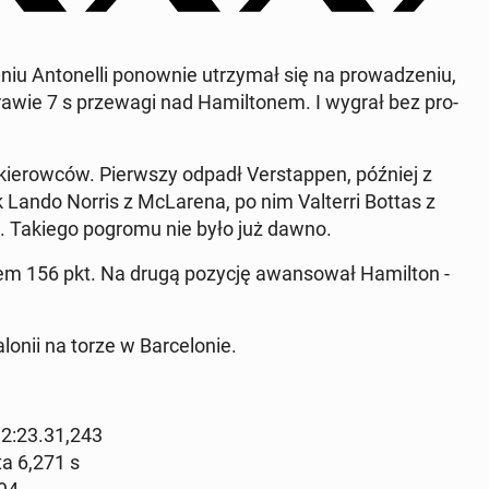
 An­to­nel­li po­now­nie utrzy­mał się na pro­wa­dze­niu,
rawie 7 s prze­wa­gi nad Ha­mil­to­nem. I wygrał bez pro­
ie­row­ców. Pierw­szy odpadł Ver­stap­pen, później z
 Lando Norris z McLa­re­na, po nim Val­ter­ri Bottas z
m­sa. Takiego pogromu nie było już dawno.
ob­kiem 156 pkt. Na drugą pozycję awan­so­wał Ha­mil­ton -
nii na torze w Bar­ce­lo­nie.
) 2:23.31,243
ta 6,271 s