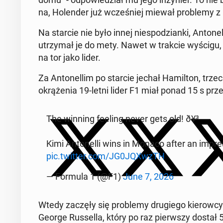
na, Ho­len­der już wcze­śniej miewał pro­ble­my z p
Na starcie nie było innej nie­spo­dzian­ki, An­to­nel
utrzy­mał je do mety. Nawet w trakcie wyścigu, 
na tor jako lider.
Za An­to­nel­lim po starcie jechał Ha­mil­ton, trze
okrą­że­nia 19-letni lider F1 miał ponad 15 s prze­
The winning feeling never gets old! ð¥³
Kimi An­to­nel­li wins in Monaco after an im­pres­s
pic.twitter.com/JG0JQXwzTH
— Formula 1 (@F1)
June 7, 2026
Wtedy zaczęły się pro­ble­my dru­gie­go kie­row­cy Me
George Rus­sel­la, który po raz pierw­szy dostał 5 