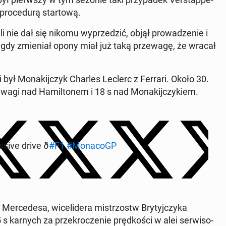
ro­ce­du­rą star­to­wą.
­li nie dał się nikomu wy­prze­dzić, objął pro­wa­dze­nie i
gdy zmie­niał opony miał już taką prze­wa­gę, że wracał
ci był Mo­na­kij­czyk Charles Leclerc z Ferrari. Około 30.
wa­gi nad Ha­mil­to­nem i 18 s nad Mo­na­kij­czy­kiem.
i­ve drive ð
#F1
#Mo­na­coGP
r­ce­de­sa, wi­ce­li­de­ra mi­strzostw Bry­tyj­czy­ka
s karnych za prze­kro­cze­nie pręd­ko­ści w alei ser­wi­so­