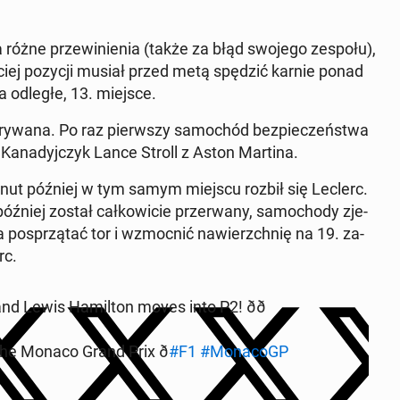
 różne prze­wi­nie­nia (także za błąd swojego zespołu),
e­ciej pozycji musiał przed metą spędzić karnie ponad
 na odległe, 13. miejsce.
­ry­wa­na. Po raz pierw­szy sa­mo­chód bez­pie­czeń­stwa
ę Ka­na­dyj­czyk Lance Stroll z Aston Martina.
a minut później w tym samym miejscu rozbił się Leclerc.
niej został cał­ko­wi­cie prze­rwa­ny, sa­mo­cho­dy zje­
a po­sprzą­tać tor i wzmoc­nić na­wierzch­nię na 19. za­
rc.
nd Lewis Ha­mil­ton moves into P2! ðð
the Monaco Grand Prix ð
#F1
#Mo­na­coGP