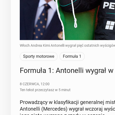
Włoch Andrea Kimi Antonelli wygrał pięć ostatnich wyścigów
Sporty motorowe
Formuła 1
Formuła 1: An­to­nel­li wygrał
8 CZERWCA, 12:00
Ten tekst przeczytasz w 5 minut
Pro­wa­dzą­cy w kla­sy­fi­ka­cji ge­ne­ral­ne
An­to­nel­li (Mer­ce­des) wygrał wczoraj wy