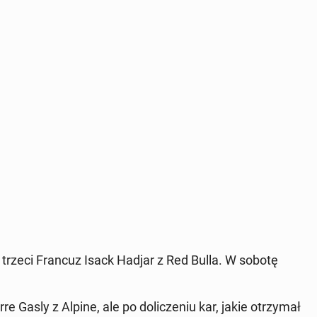
, a trzeci Francuz Isack Hadjar z Red Bulla. W sobotę
e Gasly z Alpine, ale po do­li­cze­niu kar, jakie otrzy­mał