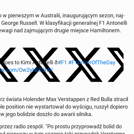
o w pierw­szym w Au­stra­lii, in­au­gu­ru­ją­cym sezon, naj­
eorge Russell. W kla­sy­fi­ka­cji ge­ne­ral­nej F1 An­to­nel­li
­wa­gi nad zaj­mu­ją­cym drugie miejsce Ha­mil­to­nem.
s to Kimi An­to­nel­li ð
#F1
#F1Dri­ve­rO­fThe­Day
itter.com/Ow2yhEC5hW
rz świata Ho­len­der Max Ver­stap­pen z Red Bulla stracił
ole po­si­tion nie wy­star­to­wał do wyścigu, ruszył dopiero
 jego bo­li­dzie doszło do awarii silnika.
 przez radio zespół. "Po prostu przy­pro­wadź bolid do
 był pierw­szy w tym sezonie taki przy­pa­dek Ver­stap­pe­