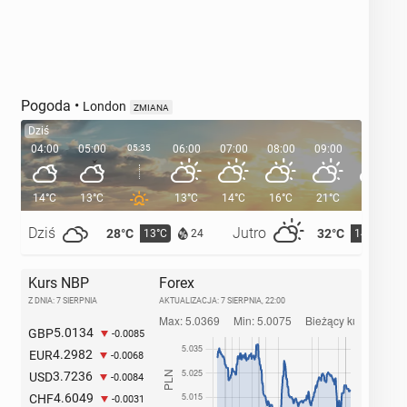
Pogoda
•
London
ZMIANA
Dziś
04:00
05:00
05:35
06:00
07:00
08:00
09:00
10:00
14°C
13°C
13°C
14°C
16°C
21°C
23°C
Dziś
Jutro
28°C
32°C
13°C
14°C
24
Kurs NBP
Forex
Z DNIA: 7 SIERPNIA
AKTUALIZACJA:
7 SIERPNIA, 22:00
5.0134
GBP
-0.0085
4.2982
EUR
-0.0068
3.7236
USD
-0.0084
4.6049
CHF
-0.0031