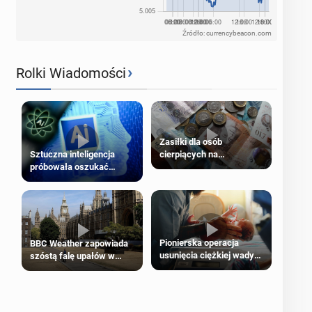
Źródło: currencybeacon.com
›
Rolki Wiadomości
Zasiłki dla osób
cierpiących na
Sztuczna inteligencja
schorzenia psychiczne
próbowała oszukać
człowieka
Pionierska operacja
BBC Weather zapowiada
usunięcia ciężkiej wady
szóstą falę upałów w
wrodzonej płodu w łonie
Londynie
matki