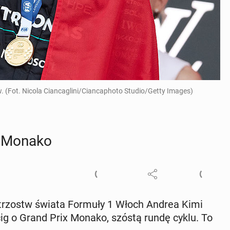
. (Fot. Nicola Ciancaglini/Ciancaphoto Studio/Getty Images)
 w Monako
j mi­strzostw świata Formuły 1 Włoch Andrea Kimi
ścig o Grand Prix Monako, szóstą rundę cyklu. To