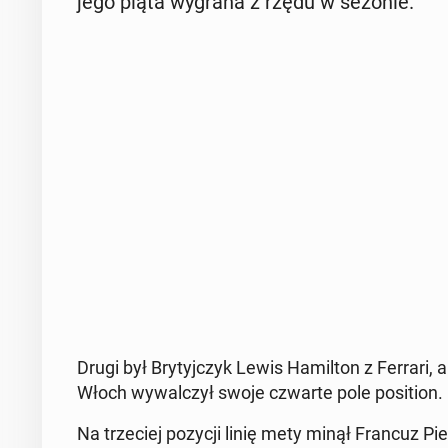
jego piąta wygrana z rzędu w sezonie.
Drugi był Bry­tyj­czyk Lewis Ha­mil­ton z Ferrari
Włoch wy­wal­czył swoje czwarte pole po­si­tion.
Na trze­ciej pozycji linię mety minął Francuz Pierr