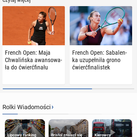
French Open: Maja
French Open: Sa­ba­len­
Chwa­liń­ska awan­so­wa­
ka uzu­peł­ni­ła grono
ła do ćwierć­fi­na­łu
ćwierć­fi­na­li­stek
›
Rolki Wiadomości
Lipcowy ranking
Bristol znalazł się
Kierowcy