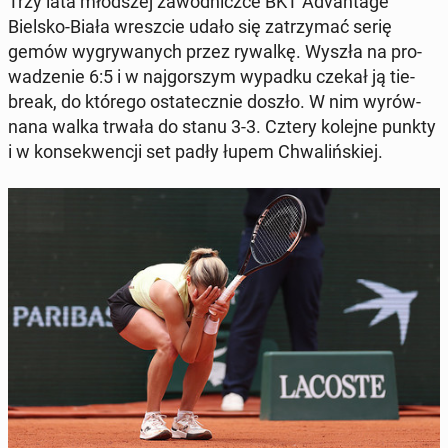
Trzy lata młod­szej za­wod­nicz­ce BKT Ad­van­ta­ge
Bielsko-Biała wresz­cie udało się za­trzy­mać serię
gemów wy­gry­wa­nych przez rywalkę. Wyszła na pro­
wa­dze­nie 6:5 i w naj­gor­szym wypadku czekał ją tie-
break, do którego osta­tecz­nie doszło. W nim wy­rów­
na­na walka trwała do stanu 3-3. Cztery kolejne punkty
i w kon­se­kwen­cji set padły łupem Chwa­liń­skiej.