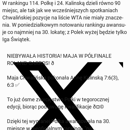
W ran­kin­gu 114. Polkę i 24. Ka­lin­ską dzieli równo 90
miejsc, ale tak jak we wcze­śniej­szych spo­tka­niach
Chwa­liń­skiej pozycje na liście WTA nie miały zna­cze­
nia. W po­nie­dział­ko­wym no­to­wa­niu ran­kin­gu awan­su­
je co naj­mniej na 30. lokatę; z Polek wyżej będzie tylko
Iga Świątek.
NIE­BY­WA­ŁA HI­STO­RIA! MAJA W PÓŁ­FI­NA­LE
ROLAND GARROS! ð
Maja Chwa­liń­ska po­ko­na­ła Annę Ka­lin­ską 7:6(3),
6:3 ✅
To już ósme zwy­cię­stwo Polki w te­go­rocz­nej
edycji, biorąc pod uwagę kwa­li­fi­ka­cje ð¤©
Dzięki tej wy­gra­nej Polka awan­so­wa­ła na 30.
miejsce w nie­ofi­cjal­nym ran­kin­gu "na…