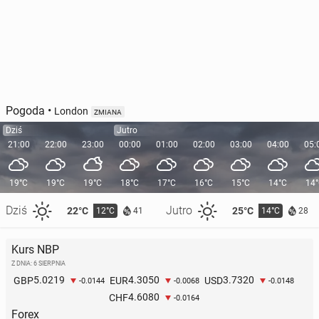
Pogoda
•
London
ZMIANA
Dziś
Jutro
21:00
22:00
23:00
00:00
01:00
02:00
03:00
04:00
05:
19°C
19°C
19°C
18°C
17°C
16°C
15°C
14°C
14
Dziś
Jutro
22°C
25°C
12°C
14°C
41
28
Kurs NBP
Z DNIA: 6 SIERPNIA
5.0219
4.3050
3.7320
GBP
EUR
USD
-0.0144
-0.0068
-0.0148
4.6080
CHF
-0.0164
Forex