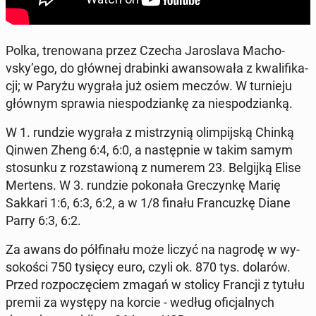
Polka, tre­no­wa­na przez Czecha Ja­ro­sla­va Ma­cho­
vsky’ego, do głównej dra­bin­ki awan­so­wa­ła z kwa­li­fi­ka­
cji; w Paryżu wygrała już osiem meczów. W tur­nie­ju
głównym sprawia nie­spo­dzian­kę za nie­spo­dzian­ką.
W 1. rundzie wygrała z mi­strzy­nią olim­pij­ską Chinką
Qinwen Zheng 6:4, 6:0, a na­stęp­nie w takim samym
sto­sun­ku z roz­sta­wio­ną z numerem 23. Bel­gij­ką Elise
Mertens. W 3. rundzie po­ko­na­ła Gre­czyn­kę Marię
Sakkari 1:6, 6:3, 6:2, a w 1/8 finału Fran­cuz­kę Diane
Parry 6:3, 6:2.
Za awans do pół­fi­na­łu może liczyć na nagrodę w wy­
so­ko­ści 750 tysięcy euro, czyli ok. 870 tys. dolarów.
Przed roz­po­czę­ciem zmagań w stolicy Francji z tytułu
premii za występy na korcie - według ofi­cjal­nych