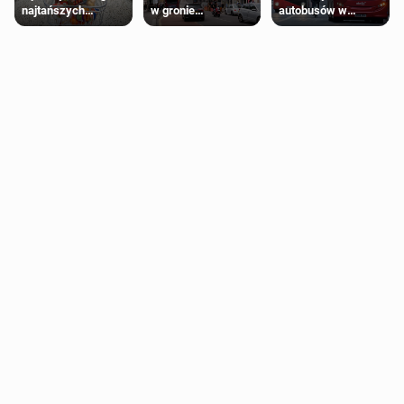
najtańszych
w gronie
autobusów w
supermarketów
najlepszych
Londynie
kierunków podróży
zapowiadają strajki
na świecie