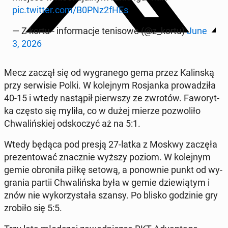
pic.twitter.com/B0PNz2fHEs
— Z kortu - in­for­ma­cje te­ni­so­we (@z_kortu)
June
3, 2026
Mecz zaczął się od wy­gra­ne­go gema przez Ka­lin­ską
przy ser­wi­sie Polki. W ko­lej­nym Ro­sjan­ka pro­wa­dzi­ła
40-15 i wtedy na­stą­pił pierw­szy ze zwrotów. Fa­wo­ryt­
ka często się myliła, co w dużej mierze po­zwo­li­ło
Chwa­liń­skiej od­sko­czyć aż na 5:1.
Wtedy będąca pod presją 27-latka z Moskwy zaczęła
pre­zen­to­wać znacz­nie wyższy poziom. W ko­lej­nym
gemie obro­ni­ła piłkę setową, a po­now­nie punkt od wy­
gra­nia partii Chwa­liń­ska była w gemie dzie­wią­tym i
znów nie wy­ko­rzy­sta­ła szansy. Po blisko go­dzi­nie gry
zrobiło się 5:5.