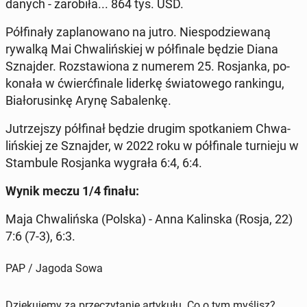
danych - za­ro­bi­ła... 864 tys. USD.
Pół­fi­na­ły za­pla­no­wa­no na jutro. Nie­spo­dzie­wa­ną
rywalką Mai Chwa­liń­skiej w pół­fi­na­le będzie Diana
Sznaj­der. Roz­sta­wio­na z numerem 25. Ro­sjan­ka, po­
ko­na­ła w ćwierć­fi­na­le liderkę świa­to­we­go ran­kin­gu,
Bia­ło­ru­sin­kę Arynę Sa­ba­len­kę.
Ju­trzej­szy pół­fi­nał będzie drugim spo­tka­niem Chwa­
liń­skiej ze Sznaj­der, w 2022 roku w pół­fi­na­le tur­nie­ju w
Stam­bu­le Ro­sjan­ka wygrała 6:4, 6:4.
Wynik meczu 1/4 finału:
Maja Chwa­liń­ska (Polska) - Anna Ka­lin­ska (Rosja, 22)
7:6 (7-3), 6:3.
PAP / Jagoda Sowa
Dziękujemy za przeczytanie artykułu. Co o tym myślisz?