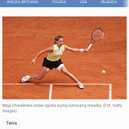
WIELKA BRYTANIA
POLSKA
USA
IRLANDIA
Maja Chwalińska znów ograła wyżej notowaną rywalkę. (Fot. Getty
Images)
Tenis