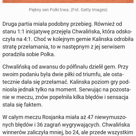
Piękny sen Polki trwa. (Fot. Getty Images)
Druga partia miała podobny prze­bieg. Również od
stanu 1:1 ini­cja­ty­wę prze­ję­ła Chwa­liń­ska, która od­sko­
czy­ła na 4:1. Choć w ko­lej­nym gemie Ka­lin­ska od­ro­bi­ła
stratę prze­ła­ma­nia, to w na­stęp­nym z jej ser­wi­sem
po­ra­dzi­ła sobie Polka.
Chwa­liń­ską od awansu do pół­fi­na­łu dzielił gem. Przy
swoim podaniu była dwie piłki od triumfu, ale osta­
tecz­nie dała się prze­ła­mać. Ka­lin­ska poziom gry pod­
nio­sła jednak tylko na moment. Ser­wu­jąc na po­zo­sta­
nie w meczu, znów po­peł­ni­ła kilka błędów i sen­sa­cja
stała się faktem.
W całym meczu Ro­sjan­ka miała aż 47 nie­wy­mu­szo­
nych błędów i 36 zagrań wy­gry­wa­ją­cych. Chwa­liń­ska
win­ne­rów za­li­czy­ła mniej, bo 24, ale przede wszyst­kim