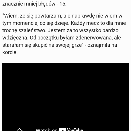
znacz­nie mniej błędów - 15.
"Wiem, że się po­wta­rzam, ale na­praw­dę nie wiem w
tym mo­men­cie, co się dzieje. Każdy mecz to dla mnie
trochę sza­leń­stwo. Jestem za to wszyst­ko bardzo
wdzięcz­na. Od po­cząt­ku byłam zde­ner­wo­wa­na, ale
sta­ra­łam się skupić na swojej grze" - oznaj­mi­ła na
korcie.