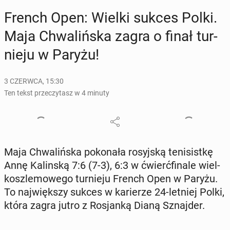
French Open: Wielki sukces Polki.
Maja Chwa­liń­ska zagra o finał tur­
nie­ju w Paryżu!
3 CZERWCA, 15:30
Ten tekst przeczytasz w 4 minuty
Maja Chwa­liń­ska po­ko­na­ła ro­syj­ską te­ni­sist­kę
Annę Ka­lin­ską 7:6 (7-3), 6:3 w ćwierć­fi­na­le wiel­
kosz­le­mo­we­go tur­nie­ju French Open w Paryżu.
To naj­więk­szy sukces w ka­rie­rze 24-letniej Polki,
która zagra jutro z Ro­sjan­ką Dianą Sznaj­der.