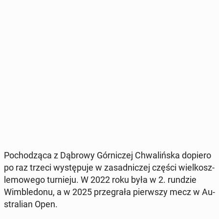
Po­cho­dzą­ca z Dąbrowy Gór­ni­czej Chwa­liń­ska dopiero
po raz trzeci wy­stę­pu­je w za­sad­ni­czej części wiel­kosz­
le­mo­we­go tur­nie­ju. W 2022 roku była w 2. rundzie
Wim­ble­do­nu, a w 2025 prze­gra­ła pierw­szy mecz w Au­
stra­lian Open.