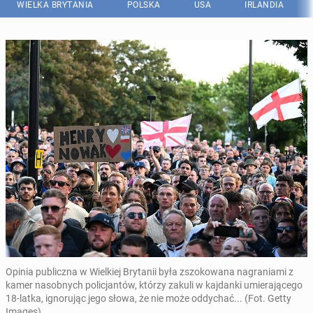
WIELKA BRYTANIA
POLSKA
USA
IRLANDIA
Opinia publiczna w Wielkiej Brytanii była zszokowana nagraniami z
kamer nasobnych policjantów, którzy zakuli w kajdanki umierającego
18-latka, ignorując jego słowa, że nie może oddychać... (Fot. Getty
Images)