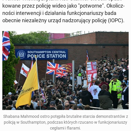
ko­wa­ne przez policję wideo jako "po­twor­ne". Oko­licz­
no­ści in­ter­wen­cji i dzia­ła­nia funk­cjo­na­riu­szy bada
obecnie nie­za­leż­ny urząd nad­zo­ru­ją­cy policję (IOPC).
Shabana Mahmood ostro po­tę­pi­ła bru­tal­ne starcia de­mon­stran­tów z
policją w So­uthamp­ton, podczas których rzucano w funk­cjo­na­riu­szy
cegłami i flarami.