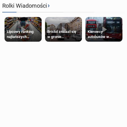
›
Rolki Wiadomości
Lipcowy ranking
Bristol znalazł się
Kierowcy
najtańszych
w gronie
autobusów w
supermarketów
najlepszych
Londynie
kierunków podróży
zapowiadają strajki
na świecie