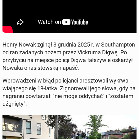
Henry Nowak zginął 3 grudnia 2025 r. w So­uthamp­ton
od ran za­da­nych nożem przez Vic­kru­ma Digwę. Po
przy­by­ciu na miejsce policji Digwa fał­szy­wie oskar­żył
Nowaka o ra­si­stow­ską napaść.
Wpro­wa­dze­ni w błąd po­li­cjan­ci aresz­to­wa­li wy­krwa­
wia­ją­ce­go się 18-latka. Zi­gno­ro­wa­li jego słowa, gdy na
na­gra­niu po­wta­rzał: "nie mogę od­dy­chać" i "zo­sta­łem
dźgnię­ty".