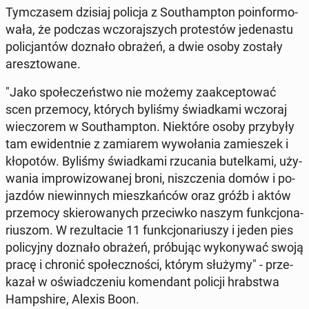
Tym­cza­sem dzisiaj policja z So­uthamp­ton po­in­for­mo­
wa­ła, że podczas wczo­raj­szych pro­te­stów je­de­na­stu
po­li­cjan­tów doznało obrażeń, a dwie osoby zostały
aresz­to­wa­ne.
"Jako spo­łe­czeń­stwo nie możemy za­ak­cep­to­wać
scen prze­mo­cy, których byliśmy świad­ka­mi wczoraj
wie­czo­rem w So­uthamp­ton. Nie­któ­re osoby przy­by­ły
tam ewi­dent­nie z za­mia­rem wy­wo­ła­nia za­mie­szek i
kło­po­tów. Byliśmy świad­ka­mi rzu­ca­nia bu­tel­ka­mi, uży­
wa­nia im­pro­wi­zo­wa­nej broni, nisz­cze­nia domów i po­
jaz­dów nie­win­nych miesz­kań­ców oraz gróźb i aktów
prze­mo­cy skie­ro­wa­nych prze­ciw­ko naszym funk­cjo­na­
riu­szom. W re­zul­ta­cie 11 funk­cjo­na­riu­szy i jeden pies
po­li­cyj­ny doznało obrażeń, pró­bu­jąc wy­ko­ny­wać swoją
pracę i chronić spo­łecz­no­ści, którym służymy" - prze­
ka­zał w oświad­cze­niu ko­men­dant policji hrab­stwa
Hamp­shi­re, Alexis Boon.