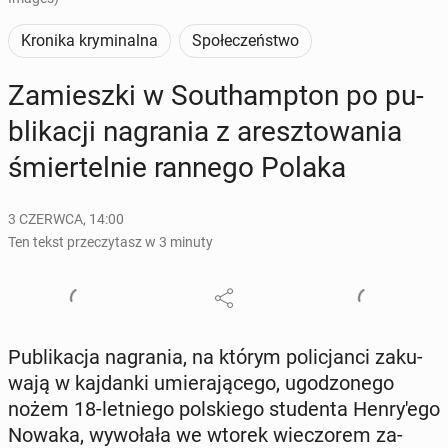
Kronika kryminalna
Społeczeństwo
Za­miesz­ki w So­uthamp­ton po pu­
bli­ka­cji na­gra­nia z aresz­to­wa­nia
śmier­tel­nie rannego Polaka
3 CZERWCA, 14:00
Ten tekst przeczytasz w 3 minuty
Pu­bli­ka­cja na­gra­nia, na którym po­li­cjan­ci za­ku­
wa­ją w kaj­dan­ki umie­ra­ją­ce­go, ugo­dzo­ne­go
nożem 18-let­nie­go pol­skie­go stu­den­ta Hen­ry­'e­go
Nowaka, wy­wo­ła­ła we wtorek wie­czo­rem za­