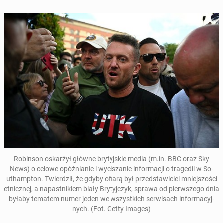
Ro­bin­son oskar­żył główne bry­tyj­skie media (m.in. BBC oraz Sky
News) o celowe opóź­nia­nie i wy­ci­sza­nie in­for­ma­cji o tra­ge­dii w So­
uthamp­ton. Twier­dził, że gdyby ofiarą był przed­sta­wi­ciel mniej­szo­ści
et­nicz­nej, a na­past­ni­kiem biały Bry­tyj­czyk, sprawa od pierw­sze­go dnia
byłaby tematem numer jeden we wszyst­kich ser­wi­sach in­for­ma­cyj­
nych.
(Fot. Getty Images)