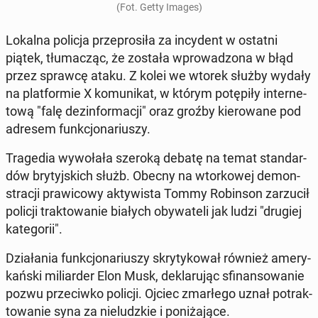
(Fot. Getty Images)
Lokalna policja prze­pro­si­ła za in­cy­dent w ostatni
piątek, tłu­ma­cząc, że została wpro­wa­dzo­na w błąd
przez sprawcę ataku. Z kolei we wtorek służby wydały
na plat­for­mie X ko­mu­ni­kat, w którym po­tę­pi­ły in­ter­ne­
to­wą "falę dez­in­for­ma­cji" oraz groźby kie­ro­wa­ne pod
adresem funk­cjo­na­riu­szy.
Tra­ge­dia wy­wo­ła­ła szeroką debatę na temat stan­dar­
dów bry­tyj­skich służb. Obecny na wtor­ko­wej de­mon­
stra­cji pra­wi­co­wy ak­ty­wi­sta Tommy Ro­bin­son za­rzu­cił
policji trak­to­wa­nie białych oby­wa­te­li jak ludzi "drugiej
ka­te­go­rii".
Dzia­ła­nia funk­cjo­na­riu­szy skry­ty­ko­wał również ame­ry­
kań­ski mi­liar­der Elon Musk, de­kla­ru­jąc sfi­nan­so­wa­nie
pozwu prze­ciw­ko policji. Ojciec zmar­łe­go uznał po­trak­
to­wa­nie syna za nie­ludz­kie i po­ni­ża­ją­ce.