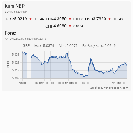
Kurs NBP
Z DNIA: 6 SIERPNIA
5.0219
4.3050
3.7320
GBP
EUR
USD
-0.0144
-0.0068
-0.0148
4.6080
CHF
-0.0164
Forex
AKTUALIZACJA:
6 SIERPNIA, 23:10
Źródło: currencybeacon.com