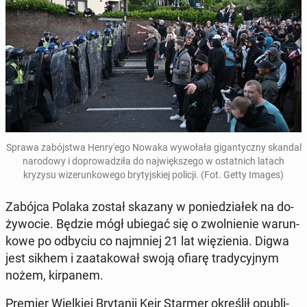
Sprawa za­bój­stwa Hen­ry­'e­go Nowaka wy­wo­ła­ła gi­gan­tycz­ny skandal
na­ro­do­wy i do­pro­wa­dzi­ła do naj­więk­sze­go w ostat­nich latach
kryzysu wi­ze­run­ko­we­go bry­tyj­skiej policji
. (Fot. Getty Images)
Zabójca Polaka został skazany w po­nie­dzia­łek na do­
ży­wo­cie. Będzie mógł ubiegać się o zwol­nie­nie wa­run­
ko­we po odbyciu co naj­mniej 21 lat wię­zie­nia. Digwa
jest sikhem i za­ata­ko­wał swoją ofiarę tra­dy­cyj­nym
nożem, kir­pa­nem.
Premier Wiel­kiej Bry­ta­nii Keir Starmer okre­ślił opu­bli­