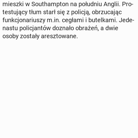
miesz­ki w So­uthamp­ton na po­łu­dniu Anglii. Pro­
te­stu­ją­cy tłum starł się z policją, ob­rzu­ca­jąc
funk­cjo­na­riu­szy m.in. cegłami i bu­tel­ka­mi. Je­de­
na­stu po­li­cjan­tów doznało obrażeń, a dwie
osoby zostały aresz­to­wa­ne.