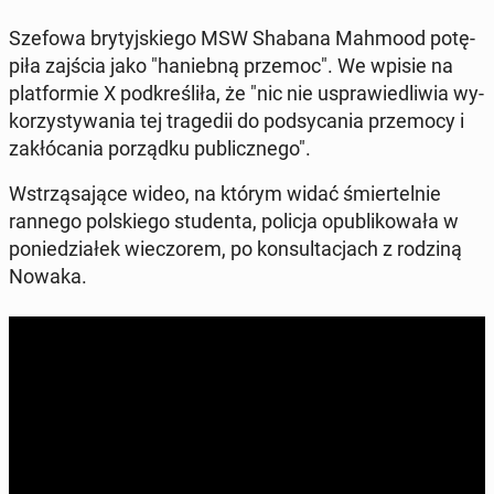
Szefowa bry­tyj­skie­go MSW Shabana Mahmood po­tę­
pi­ła zajścia jako "ha­nieb­ną przemoc". We wpisie na
plat­for­mie X pod­kre­śli­ła, że "nic nie uspra­wie­dli­wia wy­
ko­rzy­sty­wa­nia tej tra­ge­dii do pod­sy­ca­nia prze­mo­cy i
za­kłó­ca­nia po­rząd­ku pu­blicz­ne­go".
Wstrzą­sa­ją­ce wideo, na którym widać śmier­tel­nie
rannego pol­skie­go stu­den­ta, policja opu­bli­ko­wa­ła w
po­nie­dzia­łek wie­czo­rem, po kon­sul­ta­cjach z rodziną
Nowaka.