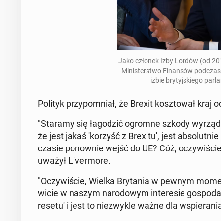
Jako członek Izby Lordów (od 2015
Mi­ni­ster­stwo Fi­nan­sów podczas
izbie bry­tyj­skie­go par­
Polityk przy­po­mniał, że Brexit kosz­to­wał kraj
"Staramy się ła­go­dzić ogromne szkody wy­rzą­dzo­
że jest jakaś 'ko­rzyść z Bre­xi­tu', jest ab­so­lut­
czasie po­now­nie wejść do UE? Cóż, oczy­wi­ście
uwa­żył Li­ver­mo­re.
"Oczy­wi­ście, Wielka Bry­ta­nia w pewnym mo­men­
wi­cie w naszym na­ro­do­wym in­te­re­sie go­spo­dar
resetu' i jest to nie­zwy­kle ważne dla wspie­ra­ni