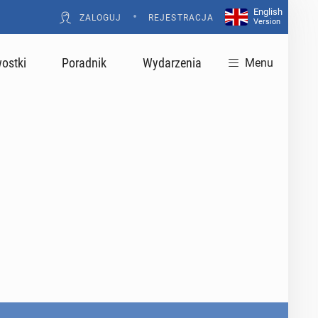
English
•
ZALOGUJ
REJESTRACJA
Version
ostki
Poradnik
Wydarzenia
Menu