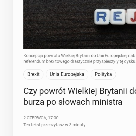
Koncepcja powrotu Wielkiej Brytanii do Unii Europejskiej 
referendum brexitowego drastycznie przyspieszyły tę dyskusj
Brexit
Unia Europejska
Polityka
Czy powrót Wiel­kiej Bry­ta­nii d
burza po słowach mi­ni­stra
2 CZERWCA, 17:00
Ten tekst przeczytasz w 3 minuty