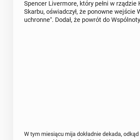
Spencer Li­ver­mo­re, który pełni w rządzie K
Skarbu, oświad­czył, że ponowne wejście Wiel­k
uchron­ne". Dodał, że powrót do Wspól­no­ty l
W tym mie­sią­cu mija do­kład­nie dekada, odkąd b