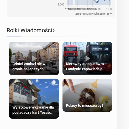
Źródło: currencybeacon.com
›
Rolki Wiadomości
Bristol znalazł się w
Kierowcy autobusów w
gronie najlepszych
Londynie zapowiadają
kierunków podróży na
strajki
świecie
Polacy to mięsożercy?
Wyjątkowe wyzwanie dla
posiadaczy kart Tesco
Clubcard!