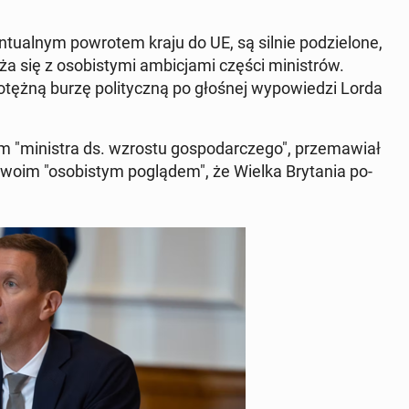
n­tu­al­nym po­wro­tem kraju do UE, są silnie po­dzie­lo­ne
,
ża się z oso­bi­sty­mi am­bi­cja­mi części mi­ni­strów.
ężną burzę po­li­tycz­ną po głośnej wy­po­wie­dzi Lorda
m "mi­ni­stra ds. wzrostu go­spo­dar­cze­go", prze­ma­wiał
 swoim "oso­bi­stym po­glą­dem", że Wielka Bry­ta­nia po­