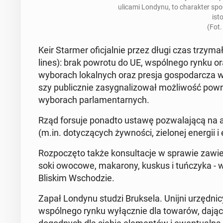
ulicami Londynu, to cha­rak­ter spo­ł
ist
(Fot.
Keir Starmer ofi­cjal­nie przez długi czas trzymał
lines
): brak powrotu do UE, wspól­ne­go rynku ora
wy­bo­rach lo­kal­nych oraz presja go­spo­dar­cza
szy pu­blicz­nie za­sy­gna­li­zo­wał moż­li­wość po
wy­bo­rach par­la­men­tar­nych.
Rząd forsuje ponadto ustawę po­zwa­la­ją­cą na au
(m.in. do­ty­czą­cych żyw­no­ści, zie­lo­nej energi
Roz­po­czę­to także kon­sul­ta­cje w sprawie za­
soki owocowe, ma­ka­ro­ny, kuskus i tuń­czy­ka - w 
Bliskim Wscho­dzie.
Zapał Londynu studzi Bruk­se­la. Unijni urzęd­ni­cy n
wspól­ne­go rynku wy­łącz­nie dla towarów
, dają