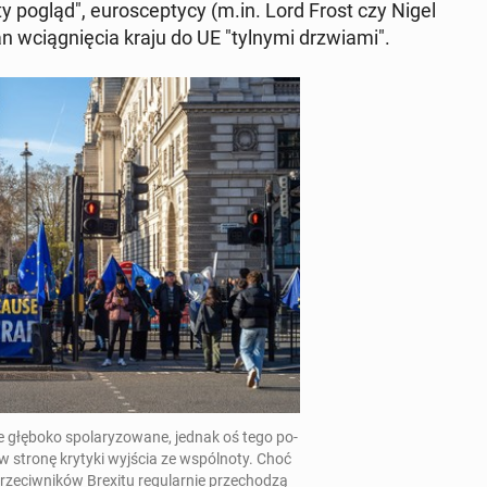
sty pogląd", eu­ro­scep­ty­cy (m.in. Lord Frost czy Nigel
an wcią­gnię­cia kraju do UE "tylnymi drzwia­mi".
­je głęboko spo­la­ry­zo­wa­ne, jednak oś tego po­
ię w stronę krytyki wyjścia ze wspól­no­ty. Choć
­ciw­ni­ków Brexitu re­gu­lar­nie prze­cho­dzą