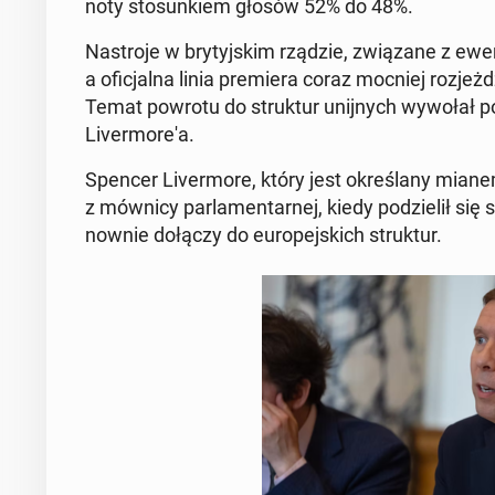
no­ty sto­sun­kiem głosów 52% do 48%.
Na­stro­je w bry­tyj­skim rządzie, zwią­za­ne z ewe
a ofi­cjal­na linia pre­mie­ra coraz mocniej roz­jeż­d
Temat powrotu do struk­tur unij­nych wywołał pot
Li­ver­mo­re­'a.
Spencer Li­ver­mo­re, który jest okre­śla­ny miane
z mównicy par­la­men­tar­nej, kiedy po­dzie­lił się
now­nie dołączy do eu­ro­pej­skich struk­tur.