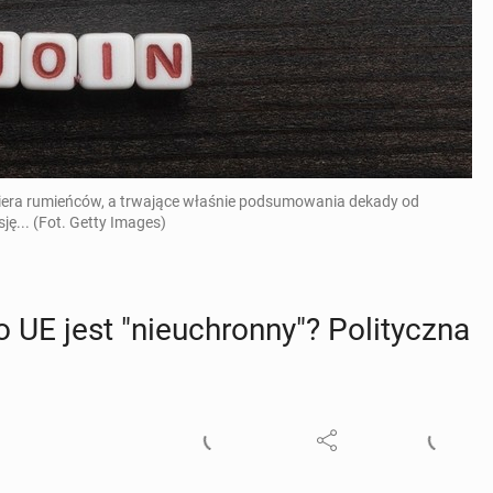
nabiera rumieńców, a trwające właśnie podsumowania dekady od
ę... (Fot. Getty Images)
o UE jest "nie­uchron­ny"? Po­li­tycz­na