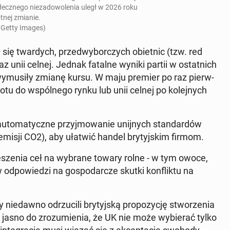
ecz­ne­go nie­za­do­wo­le­nia uległ w 2026 roku
ot­nej zmianie.
 Getty Images)
 się twar­dych, przed­wy­bor­czych obiet­nic (tzw. red
z unii celnej. Jednak fatalne wyniki partii w ostat­nich
 wy­mu­si­ły zmianę kursu. W maju premier po raz pierw­
wrotu do wspól­ne­go rynku lub unii celnej
po ko­lej­nych
­to­ma­tycz­ne przyj­mo­wa­nie unij­nych stan­dar­dów
i i emisji CO2), aby ułatwić handel bry­tyj­skim firmom.
wie­sze­nia ceł na wybrane towary rolne - w tym owoce,
od­po­wie­dzi na go­spo­dar­cze skutki kon­flik­tu na
ie­daw­no od­rzu­ci­li bry­tyj­ską pro­po­zy­cję stwo­rze­nia
c jasno do zro­zu­mie­nia, że UK nie może wy­bie­rać tylko