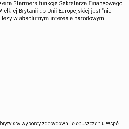
eira Star­me­ra funkcję Se­kre­ta­rza Fi­nan­so­we­go
iej Bry­ta­nii do Unii Eu­ro­pej­skiej jest "nie­
eży w ab­so­lut­nym in­te­re­sie na­ro­do­wym.
ry­tyj­scy wyborcy zde­cy­do­wa­li o opusz­cze­niu Wspól­