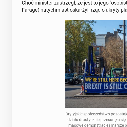
Choć mi­ni­ster za­strzegł, że jest to jego "oso­bi­
Farage) na­tych­miast oskar­ży­li rząd o ukryty pl
Bry­tyj­skie spo­łe­czeń­stwo po­zo­sta
dzia­łu dra­stycz­nie prze­su­nę­ła s
masowe de­mon­stra­cje i marsze prze