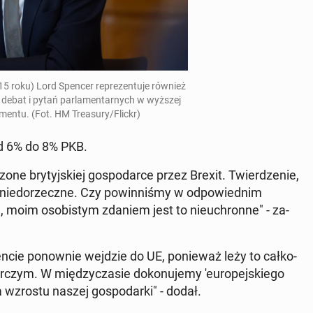
 roku) Lord Spencer re­pre­zen­tu­je również
 debat i pytań par­la­men­tar­nych w wyższej
la­men­tu. (Fot. HM Tre­asu­ry/Flickr)
 od 6% do 8% PKB.
ne bry­tyj­skiej go­spo­dar­ce przez Brexit. Twier­dze­nie,
nie nie­do­rzecz­ne. Czy po­win­ni­śmy w od­po­wied­nim
, moim oso­bi­stym zdaniem jest to nie­uchron­ne" - za­
cie po­now­nie wejdzie do UE, po­nie­waż leży to cał­ko­
­czym. W mię­dzy­cza­sie do­ko­nu­je­my 'eu­ro­pej­skie­go
a wzrostu naszej go­spo­dar­ki" - dodał.