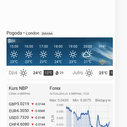
Pogoda
•
London
ZMIANA
Dziś
15:00
16:00
17:00
18:00
19:00
20:00
20:41
21:00
23°C
23°C
23°C
24°C
23°C
21°C
19°C
Dziś
Jutro
24°C
25°C
12°C
13°C
39
Kurs NBP
Forex
Z DNIA: 6 SIERPNIA
AKTUALIZACJA:
6 SIERPNIA, 15:20
5.0219
GBP
-0.0144
4.3050
EUR
-0.0068
3.7320
USD
-0.0148
4.6080
CHF
-0.0164