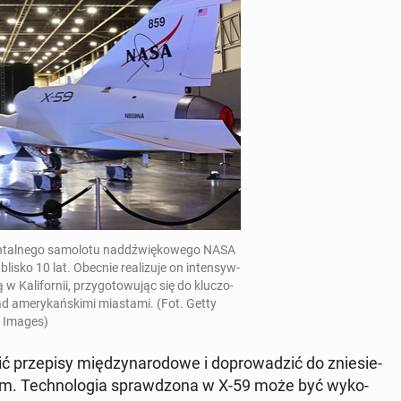
­tal­ne­go sa­mo­lo­tu nad­dźwię­ko­we­go NASA
ł
blisko 10 lat. Obecnie re­ali­zu­je on in­ten­syw­
 Ka­li­for­nii, przy­go­to­wu­jąc się do klu­czo­
ame­ry­kań­ski­mi mia­sta­mi. (Fot. Getty
Images)
rze­pi­sy mię­dzy­na­ro­do­we i do­pro­wa­dzić do znie­sie­
irm. Tech­no­lo­gia spraw­dzo­na w X-59 może być wy­ko­