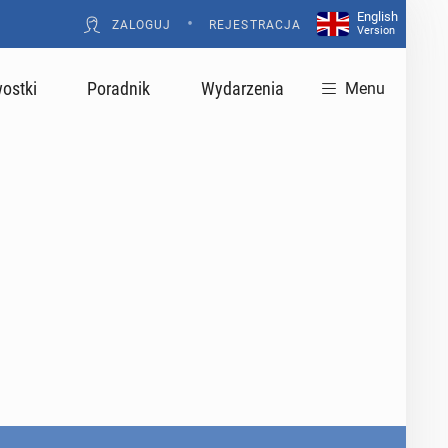
English
•
ZALOGUJ
REJESTRACJA
Version
ostki
Poradnik
Wydarzenia
Menu