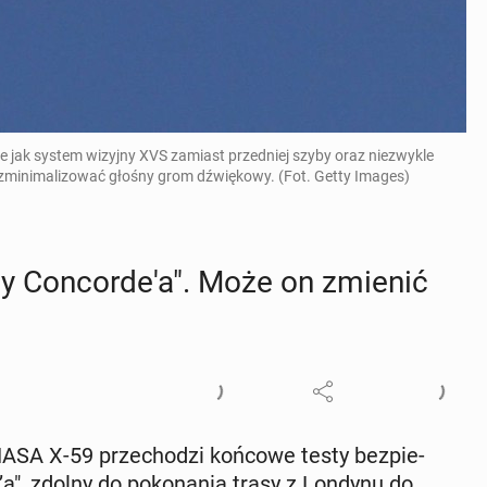
e jak system wizyjny XVS zamiast przedniej szyby oraz niezwykle
i zminimalizować głośny grom dźwiękowy. (Fot. Getty Images)
cy Con­cor­de­'a". Może on zmienić
NASA X-59 prze­cho­dzi końcowe testy bez­pie­
a", zdolny do po­ko­na­nia trasy z Londynu do