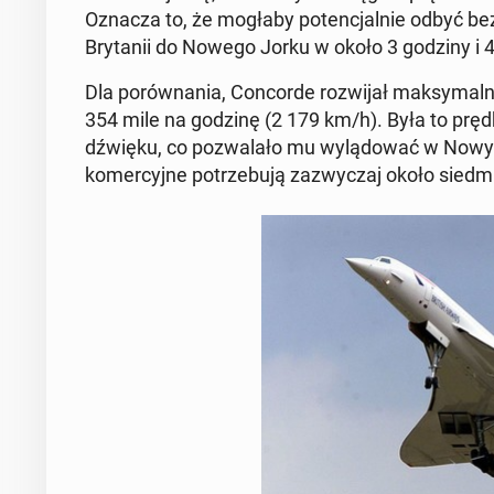
Oznacza to, że mogłaby po­ten­cjal­nie odbyć bez­pr
Bry­ta­nii do Nowego Jorku w około 3 godziny i 
Dla po­rów­na­nia, Con­cor­de roz­wi­jał mak­sy­mal
354 mile na godzinę (2 179 km/h). Była to pręd­
dźwięku, co po­zwa­la­ło mu wy­lą­do­wać w Nowy
ko­mer­cyj­ne po­trze­bu­ją za­zwy­czaj około sied