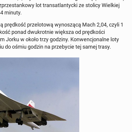
ze­stan­ko­wy lot trans­atlan­tyc­ki ze stolicy Wiel­kiej
44 minuty.
­ną pręd­kość prze­lo­to­wą wy­no­szą­cą Mach 2,04, czyli 1
kość ponad dwu­krot­nie większa od pręd­ko­ści
m Jorku w około trzy godziny. Kon­wen­cjo­nal­ne loty
miu do ośmiu godzin na prze­by­cie tej samej trasy.