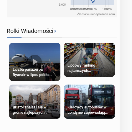
Źródło: currencybeacon.com
›
Rolki Wiadomości
Lipcowy ranking
Liczba pasażerów
najtańszych
Ryanair w lipcu pobiła
supermarketów
rekord
Bristol znalazł się w
Kierowcy autobusów w
gronie najlepszych
Londynie zapowiadają
kierunków podróży na
strajki
świecie