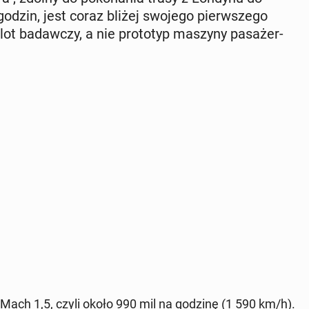
dzin, jest coraz bliżej swojego pierw­sze­go
lot ba­daw­czy, a nie pro­to­typ maszyny pa­sa­żer­
ć Mach 1,5, czyli około 990 mil na godzinę (1 590 km/h).