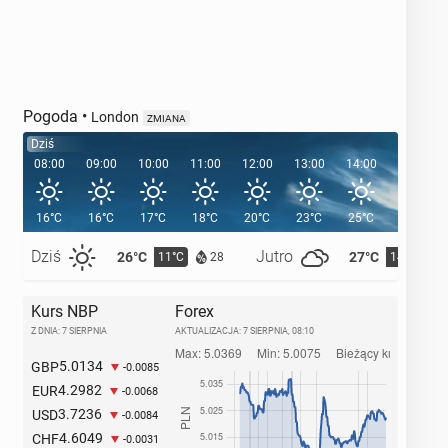
Pogoda
•
London
ZMIANA
Dziś
08:00
09:00
10:00
11:00
12:00
13:00
14:00
15:00
16°C
16°C
17°C
18°C
20°C
23°C
25°C
26°C
Dziś
Jutro
26°C
27°C
11°C
14°C
28
Kurs NBP
Forex
Z DNIA: 7 SIERPNIA
AKTUALIZACJA:
7 SIERPNIA, 08:10
5.0134
GBP
-0.0085
4.2982
EUR
-0.0068
3.7236
USD
-0.0084
4.6049
CHF
-0.0031