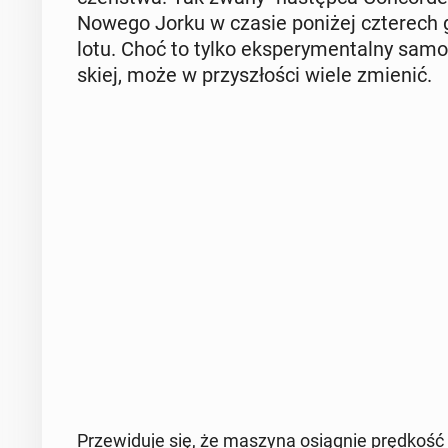
Nowego Jorku w czasie poniżej czte­rech go
lotu. Choć to tylko eks­pe­ry­men­tal­ny samo
skiej, może w przy­szło­ści wiele zmienić.
Prze­wi­du­je się, że maszyna osią­gnie pręd­koś