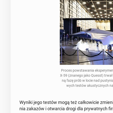
Proces po­wsta­wa­nia eks­pe­ry­men
X-59 (znanego jako Quesst
) trwa
ną fazę prób w locie nad pu­sty­nią w
wych testów aku­stycz­nych nad 
Wyniki jego testów mogą też cał­ko­wi­cie zmienić p
nia zakazów i otwar­cia drogi dla pry­wat­nych f