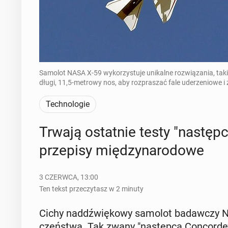
Samolot NASA X-59 wykorzystuje unikalne rozwiązania, taki
długi, 11,5-metrowy nos, aby rozpraszać fale uderzeniowe 
Technologie
Trwają ostat­nie testy "na­stęp­
prze­pi­sy mię­dzy­na­ro­do­we
3 CZERWCA, 13:00
Ten tekst przeczytasz w 2 minuty
Cichy nad­dźwię­ko­wy samolot ba­daw­czy 
czeń­stwa. Tak zwany "na­stęp­ca Con­cor­de’