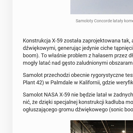
Sa­mo­lo­ty Con­cor­de latały ko­m
Kon­struk­cja X-59 została za­pro­jek­to­wa­na tak
dźwię­ko­wy­mi, ge­ne­ru­jąc jedynie ciche tąp­nię­
boom). To właśnie problem z hałasem przez długi
mogły latać nad gęsto za­lud­nio­ny­mi ob­sza­ra­m
Samolot prze­cho­dzi obecnie ry­go­ry­stycz­ne tes
Plant 42) w Palm­da­le w Ka­li­for­nii, gdzie we­ry­
Samolot NASA X-59 nie będzie latał w żadnych ko
nić, że dzięki spe­cjal­nej kon­struk­cji kadłuba 
ogłu­sza­ją­ce­go gromu dźwię­ko­we­go (sonic b