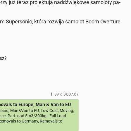
rzy już teraz pro­jek­tu­ją nad­dźwię­ko­we sa­mo­lo­ty pa­
m Su­per­so­nic
, która rozwija samolot Boom Over­tu­re
isz?
JAK DODAĆ?
vals to Europe, Man & Van to EU
land, Man&Van to EU, Low Cost, Moving,
ce. Part load 5m3/300kg - Full Load
emovals to Germany, Removals to