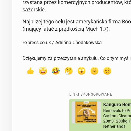
rzy­sta­na przez ko­mer­cyj­nych pro­du­cen­tów, któ
sa­żer­skie.
Naj­bli­żej tego celu jest ame­ry­kań­ska firma Boo
(mający latać z pręd­ko­ścią Mach 1,7).
Express.co.uk / Adriana Chodakowska
Dziękujemy za przeczytanie artykułu. Co o tym myśl
LINKI SPONSOROWANE
Kanguro Remo
Removals to Po
Custom Clearan
20m31200kg, R
Netherlands