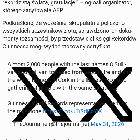
re­kor­dzi­stą świata, gra­tu­la­cje!" – ogłosił or­ga­ni­za­tor,
którego za­cy­to­wa­ła AFP.
Pod­kre­ślo­no, że wcze­śniej skru­pu­lat­nie po­li­czo­no
wszyst­kich uczest­ni­ków zlotu, spraw­dzo­no ich do­ku­
men­ty toż­sa­mo­ści, by przed­sta­wi­ciel Księgi Re­kor­dów
Gu­in­nes­sa mógł wydać sto­sow­ny cer­ty­fi­kat.
Almost 2,000 people with the last names O'Sul­li­
van and Sul­li­van tra­vel­led from around Ireland and
the world to meet in Cork in the largest re­cor­ded
ga­the­ring of people with the same surname.
Gu­in­ness World Records re­pre­sen­ta­ti­ves ve­ri­fied
the mi­le­sto­ne.
https://t.co/JTiSd­CoYlK
— The­Jo­ur­nal.ie (@the­jo­ur­nal_ie)
May 31, 2026