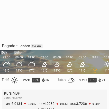
Pogoda
•
London
ZMIANA
Dziś
Jutro
23:00
00:00
01:00
02:00
03:00
04:00
05:00
05:35
06:
19°C
19°C
17°C
16°C
14°C
12°C
11°C
11
Dziś
Jutro
25°C
27°C
10°C
11°C
36
21
Kurs NBP
Z DNIA: 7 SIERPNIA
5.0134
4.2982
3.7236
GBP
EUR
USD
-0.0085
-0.0068
-0.0084