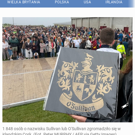
WIELKA BRYTANIA
POLSKA
USA
IRLANDIA
1 848 osób o nazwisku Sullivan lub O'Sullivan zgromadziło się w
irlandzkim Cork. (Fot. Peter MURPHY / AFP via Getty Images)