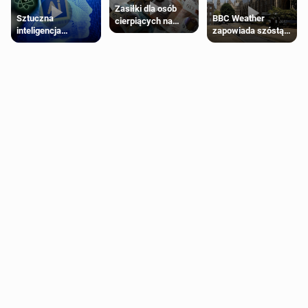
Zasiłki dla osób
Sztuczna
BBC Weather
cierpiących na
inteligencja
zapowiada szóstą
schorzenia
próbowała oszukać
falę upałów w
psychiczne
człowieka
Londynie