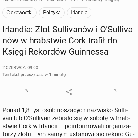
Ciekawostki
Polityka
Irlandia
Ir­lan­dia: Zlot Sul­li­va­nów i O'Sul­li­va­
nów w hrab­stwie Cork trafił do
Księgi Re­kor­dów Gu­in­nes­sa
2 CZERWCA, 09:00
Ten tekst przeczytasz w 1 minutę
Ponad 1,8 tys. osób no­szą­cych na­zwi­sko Sul­li­
van lub O'Sul­li­van zebrało się w sobotę w hrab­
stwie Cork w Ir­lan­dii – po­in­for­mo­wa­li or­ga­ni­za­
to­rzy zlotu. Tym samym usta­no­wio­no rekord Gu­