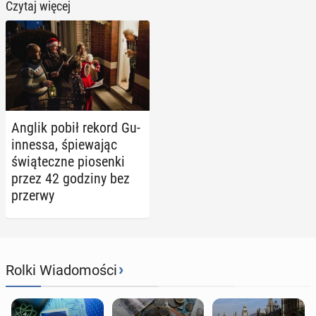
Czytaj więcej
Anglik pobił rekord Gu­
in­nes­sa, śpie­wa­jąc
świą­tecz­ne pio­sen­ki
przez 42 godziny bez
przerwy
›
Rolki Wiadomości