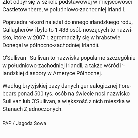
Zlot odbył się w szkole pod­sta­wo­wej w miej­sco­wo­ści
Ca­stle­town­be­re, w po­łu­dnio­wo-za­chod­niej Ir­lan­dii.
Po­przed­ni rekord należał do innego ir­landz­kie­go rodu,
Gal­la­ghe­rów i było to 1 488 osób no­szą­cych to na­zwi­
sko, które w 2007 r. zgro­ma­dzi­ły się w hrab­stwie
Donegal w pół­noc­no-za­chod­niej Ir­lan­dii.
O'Sul­li­van i Sul­li­van to na­zwi­ska po­pu­lar­ne szcze­gól­nie
w po­łu­dnio­wo-za­chod­niej Ir­lan­dii, a także wśród ir­
landz­kiej dia­spo­ry w Ameryce Pół­noc­nej.
Według bry­tyj­skiej bazy danych ge­ne­alo­gicz­nej Fo­re­
be­ars ponad 500 tys. osób na świecie nosi na­zwi­sko
Sul­li­van lub O'Sul­li­van, a więk­szość z nich mieszka w
Stanach Zjed­no­czo­nych.
PAP / Jagoda Sowa