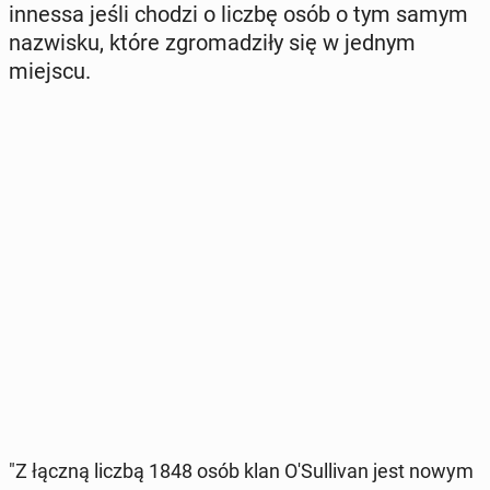
in­nes­sa jeśli chodzi o liczbę osób o tym samym
na­zwi­sku, które zgro­ma­dzi­ły się w jednym
miejscu.
"Z łączną liczbą 1848 osób klan O'Sul­li­van jest nowym