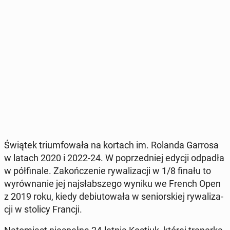
Świątek trium­fo­wa­ła na kortach im. Rolanda Garrosa
w latach 2020 i 2022-24. W po­przed­niej edycji odpadła
w pół­fi­na­le. Za­koń­cze­nie ry­wa­li­za­cji w 1/8 finału to
wy­rów­na­nie jej naj­słab­sze­go wyniku we French Open
z 2019 roku, kiedy de­biu­to­wa­ła w se­nior­skiej ry­wa­li­za­
cji w stolicy Francji.