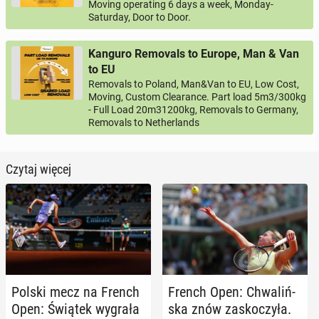
Moving operating 6 days a week, Monday-
Saturday, Door to Door.
Kanguro Removals to Europe, Man & Van
to EU
Removals to Poland, Man&Van to EU, Low Cost,
Moving, Custom Clearance. Part load 5m3/300kg
- Full Load 20m31200kg, Removals to Germany,
Removals to Netherlands
Czytaj więcej
Polski mecz na French
French Open: Chwa­liń­
Open: Świątek wygrała
ska znów za­sko­czy­ła.