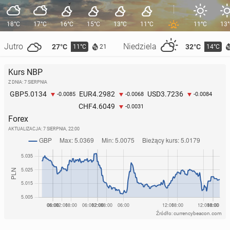
18°C
17°C
16°C
15°C
13°C
11°C
11°C
13
Jutro
Niedziela
27°C
32°C
11°C
14°C
21
Kurs NBP
Z DNIA: 7 SIERPNIA
5.0134
4.2982
3.7236
GBP
EUR
USD
-0.0085
-0.0068
-0.0084
4.6049
CHF
-0.0031
Forex
AKTUALIZACJA:
7 SIERPNIA, 22:00
Źródło: currencybeacon.com