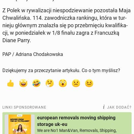
Z Polek w ry­wa­li­za­cji nie­spo­dzie­wa­nie po­zo­sta­ła Maja
Chwa­liń­ska. 114. za­wod­nicz­ka ran­kin­gu, która w tur­
nie­ju głównym zna­la­zła się po prze­brnię­ciu kwa­li­fi­ka­
cji, w po­nie­dzia­łek w 1/8 finału zagra z Fran­cuz­ką
Diane Parry.
PAP / Adriana Chodakowska
Dziękujemy za przeczytanie artykułu. Co o tym myślisz?
LINKI SPONSOROWANE
JAK DODAĆ?
european removals moving shipping
storage uk-eu
We are No1 Man&Van, Removals, Shipping,