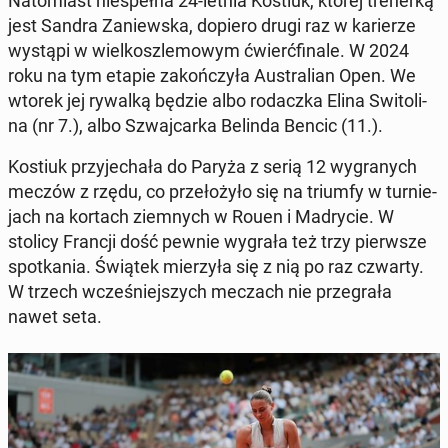
Na­to­miast nie­speł­na 24-letnia Kostiuk, której tre­ner­ką
jest Sandra Za­niew­ska, dopiero drugi raz w ka­rie­rze
wystąpi w wiel­kosz­le­mo­wym ćwierć­fi­na­le. W 2024
roku na tym etapie za­koń­czy­ła Au­stra­lian Open. We
wtorek jej rywalką będzie albo ro­dacz­ka Elina Swi­to­li­
na (nr 7.), albo Szwaj­car­ka Belinda Bencic (11.).
Kostiuk przy­je­cha­ła do Paryża z serią 12 wy­gra­nych
meczów z rzędu, co prze­ło­ży­ło się na triumfy w tur­nie­
jach na kortach ziem­nych w Rouen i Ma­dry­cie. W
stolicy Francji dość pewnie wygrała też trzy pierw­sze
spo­tka­nia. Świątek mie­rzy­ła się z nią po raz czwarty.
W trzech wcze­śniej­szych meczach nie prze­gra­ła
nawet seta.