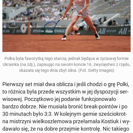
Polka była fa­wo­ryt­ką tego starcia, jednak będąca w ży­cio­wej formie
Ukra­in­ka (na zdj.), za­pi­su­jąc na swoim koncie 16. zwy­cię­stwo z rzędu,
okazała się tego dnia zbyt silna. (Fot. Getty Images)
Pierw­szy set miał dwa oblicza i jeśli chodzi o grę Polki,
to różnica była przede wszyst­kim w jej dys­po­zy­cji ser­
wi­so­wej. Po­cząt­ko­wo jej podanie funk­cjo­no­wa­ło
bardzo dobrze. Nie musiała bronić break-pointów i po
30 mi­nu­tach było 3:3. W ko­lej­nym gemie sze­ścio­krot­
na mi­strzy­ni wiel­kosz­le­mo­wa prze­ła­ma­ła Kostiuk i wy­
da­wa­ło się, że na dobre przej­mie kon­tro­lę. Nic takiego