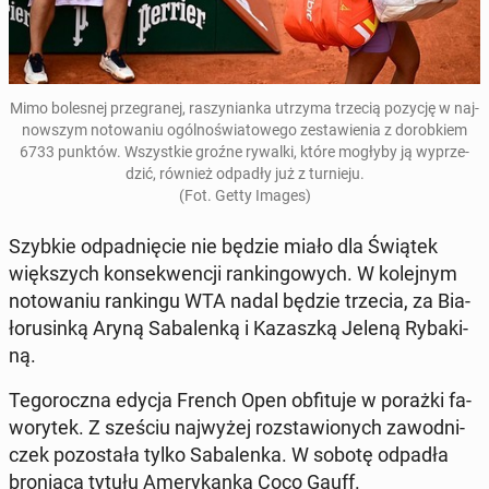
Mimo bo­le­snej prze­gra­nej, ra­szy­nian­ka utrzyma trzecią pozycję w naj­
now­szym no­to­wa­niu ogól­no­świa­to­we­go ze­sta­wie­nia z do­rob­kiem
6733 punktów. Wszyst­kie groźne rywalki, które mogłyby ją wy­prze­
dzić, również odpadły już z tur­nie­ju.
(Fot. Getty Images)
Szybkie od­pad­nię­cie nie będzie miało dla Świątek
więk­szych kon­se­kwen­cji ran­kin­go­wych. W ko­lej­nym
no­to­wa­niu ran­kin­gu WTA nadal będzie trzecia, za Bia­
ło­ru­sin­ką Aryną Sa­ba­len­ką i Ka­zasz­ką Jeleną Ry­ba­ki­
ną.
Te­go­rocz­na edycja French Open ob­fi­tu­je w porażki fa­
wo­ry­tek. Z sześciu naj­wy­żej roz­sta­wio­nych za­wod­ni­
czek po­zo­sta­ła tylko Sa­ba­len­ka. W sobotę odpadła
bro­nią­ca tytułu Ame­ry­kan­ka Coco Gauff.