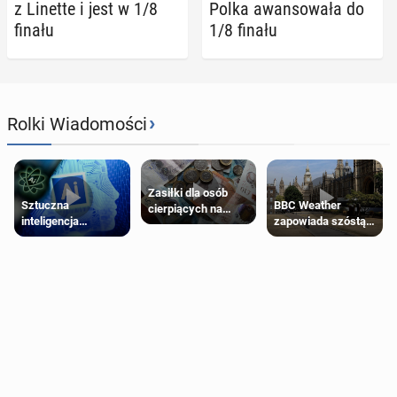
z Linette i jest w 1/8
Polka awan­so­wa­ła do
finału
1/8 finału
›
Rolki Wiadomości
Zasiłki dla osób
Sztuczna
BBC Weather
cierpiących na
inteligencja
zapowiada szóstą
schorzenia
próbowała oszukać
falę upałów w
psychiczne
człowieka
Londynie