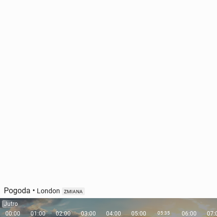
Pogoda
•
London
ZMIANA
Jutro
00:00
01:00
02:00
03:00
04:00
05:00
05:35
06:00
07: