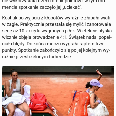
nie wy­ko­rzy­sta­ła trzech break-pointów i w tym mo­
men­cie spo­tka­nie zaczęło jej „uciekać".
Kostiuk po wyjściu z kło­po­tów wy­raź­nie złapała wiatr
w żagle. Prak­tycz­nie prze­sta­ła się mylić i za­no­to­wa­ła
serię aż 10 z rzędu wy­gra­nych piłek. W efekcie bły­ska­
wicz­nie objęła pro­wa­dze­nie 4:1. Świątek nadal po­peł­
nia­ła błędy. Do końca meczu wygrała raptem trzy
punkty. Spo­tka­nie za­koń­czy­ło się po jej ko­lej­nym wy­
raź­nie prze­strze­lo­nym for­hen­dzie.