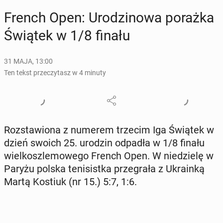
French Open: Uro­dzi­no­wa porażka
Świątek w 1/8 finału
31 MAJA, 13:00
Ten tekst przeczytasz w 4 minuty
Roz­sta­wio­na z numerem trzecim Iga Świątek w
dzień swoich 25. urodzin odpadła w 1/8 finału
wiel­kosz­le­mo­we­go French Open. W nie­dzie­lę w
Paryżu polska te­ni­sist­ka prze­gra­ła z Ukra­in­ką
Martą Kostiuk (nr 15.) 5:7, 1:6.