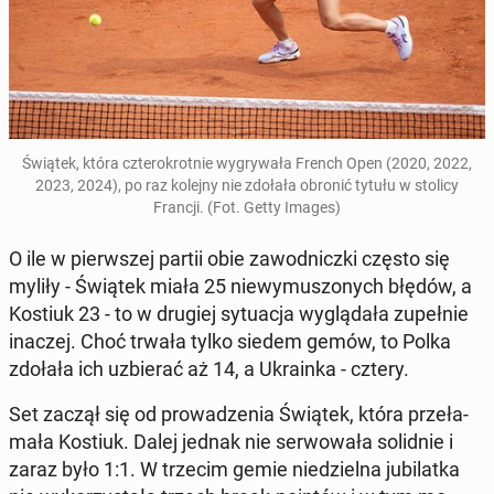
Świątek, która czte­ro­krot­nie wy­gry­wa­ła French Open (2020, 2022,
2023, 2024), po raz kolejny nie zdołała obronić tytułu w stolicy
Francji.
(Fot. Getty Images)
O ile w pierw­szej partii obie za­wod­nicz­ki często się
myliły - Świątek miała 25 nie­wy­mu­szo­nych błędów, a
Kostiuk 23 - to w drugiej sy­tu­acja wy­glą­da­ła zu­peł­nie
inaczej. Choć trwała tylko siedem gemów, to Polka
zdołała ich uzbie­rać aż 14, a Ukra­in­ka - cztery.
Set zaczął się od pro­wa­dze­nia Świątek, która prze­ła­
ma­ła Kostiuk. Dalej jednak nie ser­wo­wa­ła so­lid­nie i
zaraz było 1:1. W trzecim gemie nie­dziel­na ju­bi­lat­ka