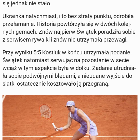
się jednak nie stało.
Ukra­in­ka na­tych­miast, i to bez straty punktu, od­ro­bi­ła
prze­ła­ma­nie. Hi­sto­ria po­wtó­rzy­ła się w dwóch ko­lej­
nych gemach. Znów naj­pierw Świątek po­ra­dzi­ła sobie
z ser­wi­sem rywalki i znów nie utrzy­ma­ła prze­wa­gi.
Przy wyniku 5:5 Kostiuk w końcu utrzy­ma­ła podanie.
Świątek na­to­miast ser­wu­jąc na po­zo­sta­nie w secie
wciąż w tym aspek­cie była w dołku. Zadanie utrud­nia­
ła sobie po­dwój­ny­mi błędami, a nie­uda­ne wyjście do
siatki osta­tecz­nie kosz­to­wa­ło ją prze­gra­ną.