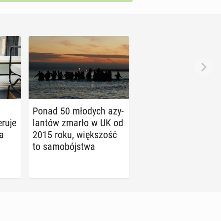
Ponad 50 młodych azy­
eruje
lan­tów zmarło w UK od
a
2015 roku, więk­szość
to sa­mo­bój­stwa