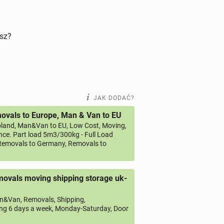
isz?
JAK DODAĆ?
vals to Europe, Man & Van to EU
land, Man&Van to EU, Low Cost, Moving,
ce. Part load 5m3/300kg - Full Load
emovals to Germany, Removals to
ovals moving shipping storage uk-
&Van, Removals, Shipping,
ng 6 days a week, Monday-Saturday, Door