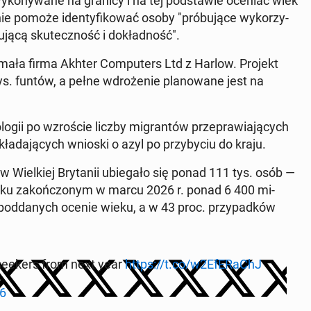
y­ko­ny­wa­ne na granicy i na tej pod­sta­wie oceniać wiek
ie pomoże iden­ty­fi­ko­wać osoby "pró­bu­ją­ce wy­ko­rzy­
ją­cą sku­tecz­ność i do­kład­ność".
­ma­ła firma Akhter Com­pu­ters Ltd z Harlow. Projekt
ys. funtów, a pełne wdro­że­nie pla­no­wa­ne jest na
­lo­gii po wzro­ście liczby mi­gran­tów prze­pra­wia­ją­cych
a­da­ją­cych wnioski o azyl po przy­by­ciu do kraju.
Wiel­kiej Bry­ta­nii ubie­ga­ło się ponad 111 tys. osób —
 roku za­koń­czo­nym w marcu 2026 r. ponad 6 400 mi­
o pod­da­nych ocenie wieku, a w 43 proc. przy­pad­ków
m seekers from next year
https://t.co/w2EfE­Ra­ChJ
6