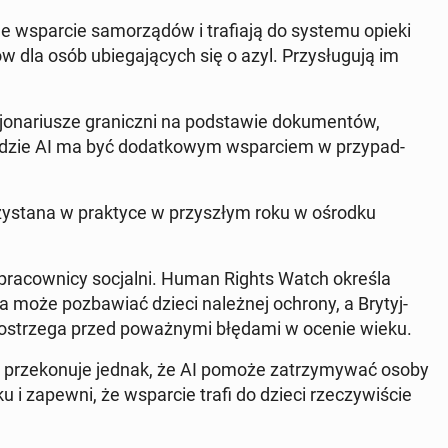
l­ne wspar­cie sa­mo­rzą­dów i tra­fia­ją do systemu opieki
 dla osób ubie­ga­ją­cych się o azyl. Przy­słu­gu­ją im
o­na­riu­sze gra­nicz­ni na pod­sta­wie do­ku­men­tów,
ę­dzie AI ma być do­dat­ko­wym wspar­ciem w przy­pad­
zy­sta­na w prak­ty­ce w przy­szłym roku w ośrodku
a i pra­cow­ni­cy so­cjal­ni. Human Rights Watch określa
a może po­zba­wiać dzieci na­leż­nej ochrony, a Bry­tyj­
ch ostrze­ga przed po­waż­ny­mi błędami w ocenie wieku.
is prze­ko­nu­je jednak, że AI pomoże za­trzy­my­wać osoby
ieku i zapewni, że wspar­cie trafi do dzieci rze­czy­wi­ście