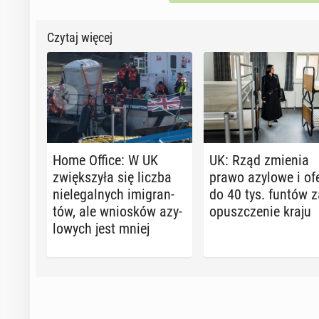
Czytaj więcej
Home Office: W UK
UK: Rząd zmienia
zwięk­szy­ła się liczba
prawo azylowe i of
nie­le­gal­nych imi­gran­
do 40 tys. funtów z
tów, ale wnio­sków azy­
opusz­cze­nie kraju
lo­wych jest mniej