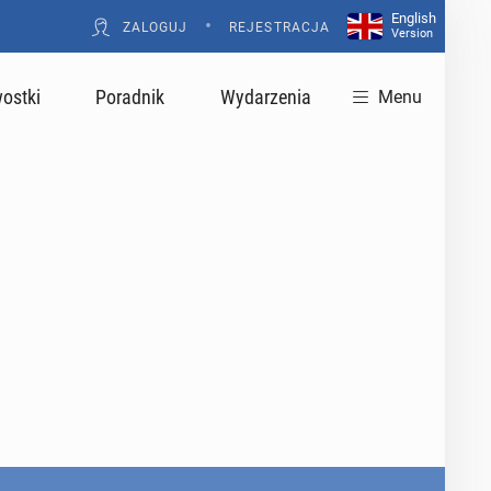
English
•
ZALOGUJ
REJESTRACJA
Version
ostki
Poradnik
Wydarzenia
Menu