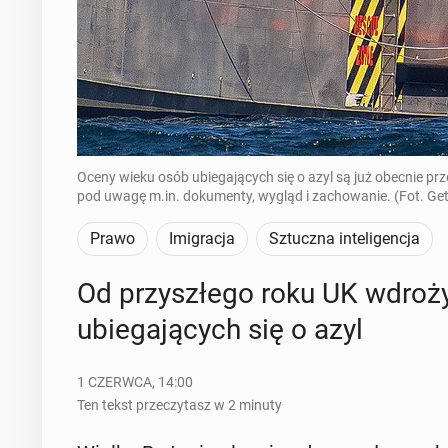
Oceny wieku osób ubiegających się o azyl są już obecnie pr
pod uwagę m.in. dokumenty, wygląd i zachowanie. (Fot. Ge
Prawo
Imigracja
Sztuczna inteligencja
Od przy­szłe­go roku UK wdroż
ubie­ga­ją­cych się o azyl
1 CZERWCA, 14:00
Ten tekst przeczytasz w 2 minuty