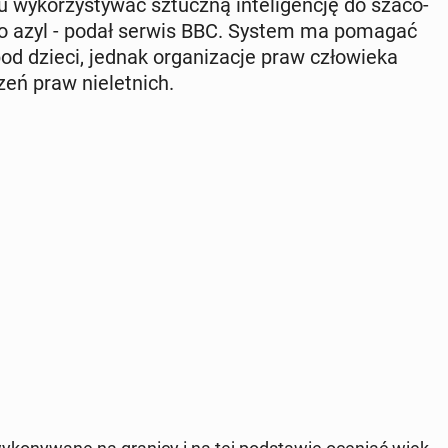
wy­ko­rzy­sty­wać sztucz­ną in­te­li­gen­cję do sza­co­
się o azyl - podał serwis BBC. System ma pomagać
pod dzieci, jednak or­ga­ni­za­cje praw czło­wie­ka
zeń praw nie­let­nich.