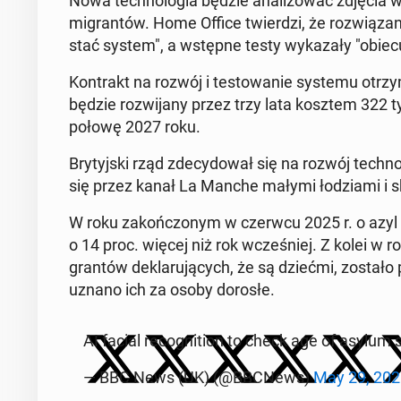
Nowa tech­no­lo­gia będzie ana­li­zo­wać zdjęcia w
mi­gran­tów. Home Office twier­dzi, że roz­wią­za­n
stać system", a wstępne testy wy­ka­za­ły "obie­cu­
Kon­trakt na rozwój i te­sto­wa­nie systemu otrzy
będzie roz­wi­ja­ny przez trzy lata kosztem 322 t
połowę 2027 roku.
Bry­tyj­ski rząd zde­cy­do­wał się na rozwój tech­no
się przez kanał La Manche małymi ło­dzia­mi i skł
W roku za­koń­czo­nym w czerwcu 2025 r. o azyl w 
o 14 proc. więcej niż rok wcze­śniej. Z kolei w
gran­tów de­kla­ru­ją­cych, że są dziećmi, został
uznano ich za osoby dorosłe.
AI facial re­co­gni­tion to check age of asylu
— BBC News (UK) (@BBCNews)
May 29, 202