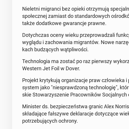
Nie­let­ni mi­gran­ci bez opieki otrzy­mu­ją spe­cja
spo­łecz­nej zamiast do stan­dar­do­wych ośrod­ków
także do­dat­ko­we gwa­ran­cje prawne.
Do­tych­czas oceny wieku prze­pro­wa­dza­li funk­cj
wyglądu i za­cho­wa­nia mi­gran­tów. Nowe na­rz
kach bu­dzą­cych wąt­pli­wo­ści.
Tech­no­lo­gia ma zostać po raz pierw­szy wy­ko­r
Western Jet Foil w Dover.
Projekt kry­ty­ku­ją or­ga­ni­za­cje praw czło­wie­k
system jako "nie­spraw­dzo­ną tech­no­lo­gię", któr
skie Sto­wa­rzy­sze­nie Pra­cow­ni­ków So­cjal­ny
Mi­ni­ster ds. bez­pie­czeń­stwa granic Alex Norr
skła­da­ją­ce fał­szy­we de­kla­ra­cje do­ty­czą­ce w
po­trze­bu­ją­cych ochrony.