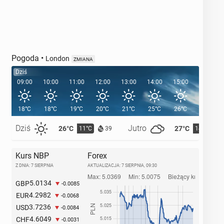
Pogoda
•
London
ZMIANA
Dziś
09:00
10:00
11:00
12:00
13:00
14:00
15:00
16:00
18°C
18°C
19°C
20°C
21°C
25°C
26°C
26°C
Dziś
Jutro
26°C
27°C
11°C
14°C
39
Kurs NBP
Forex
Z DNIA: 7 SIERPNIA
AKTUALIZACJA:
7 SIERPNIA, 09:30
5.0134
GBP
-0.0085
4.2982
EUR
-0.0068
3.7236
USD
-0.0084
4.6049
CHF
-0.0031