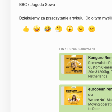
BBC / Jagoda Sowa
Dziękujemy za przeczytanie artykułu. Co o tym myśl
LINKI SPONSOROWANE
Kanguro Remo
Removals to Po
Custom Clearan
20m31200kg, R
Netherlands
european rem
eu
We are No1 Man
Moving operati
to Door.