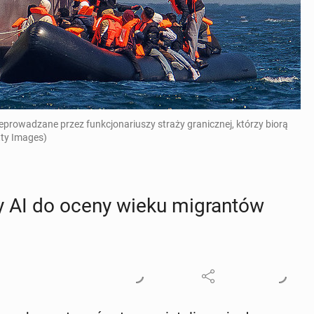
zeprowadzane przez funkcjonariuszy straży granicznej, którzy biorą
tty Images)
y AI do oceny wieku mi­gran­tów