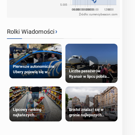
Źródło: currencybeacon.com
›
Rolki Wiadomości
Pierwsze autonomiczne
Liczba pasażerów
Ubery pojawią się w
Ryanair w lipcu pobiła
Londynie jeszcze tego
rekord
lata
Lipcowy ranking
Bristol znalazł się w
najtańszych
gronie najlepszych
supermarketów
kierunków podróży na
świecie