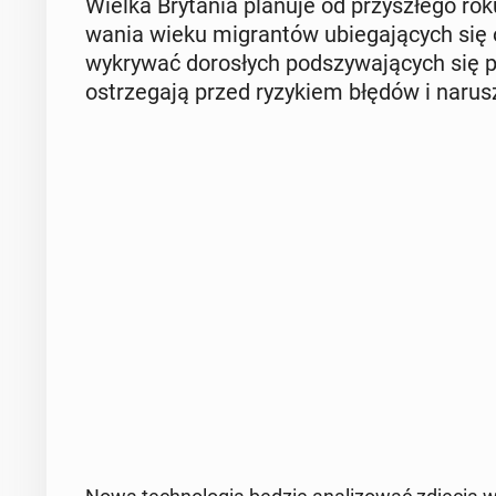
Wielka Bry­ta­nia planuje od przy­szłe­go roku 
wa­nia wieku mi­gran­tów ubie­ga­ją­cych 
wy­kry­wać do­ro­słych pod­szy­wa­ją­cych się 
ostrze­ga­ją przed ry­zy­kiem błędów i na­ru­s