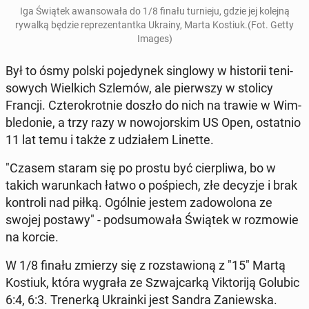
Iga Świątek awan­so­wa­ła do 1/8 finału tur­nie­ju, gdzie jej kolejną
rywalką będzie re­pre­zen­tant­ka Ukrainy, Marta Kostiuk.(Fot. Getty
Images)
Był to ósmy polski po­je­dy­nek sin­glo­wy w hi­sto­rii te­ni­
so­wych Wiel­kich Szlemów, ale pierw­szy w stolicy
Francji. Czte­ro­krot­nie doszło do nich na trawie w Wim­
ble­do­nie, a trzy razy w no­wo­jor­skim US Open, ostat­nio
11 lat temu i także z udzia­łem Linette.
"Czasem staram się po prostu być cier­pli­wa, bo w
takich wa­run­kach łatwo o po­śpiech, złe decyzje i brak
kon­tro­li nad piłką. Ogólnie jestem za­do­wo­lo­na ze
swojej postawy" - pod­su­mo­wa­ła Świątek w roz­mo­wie
na korcie.
W 1/8 finału zmierzy się z roz­sta­wio­ną z "15" Martą
Kostiuk, która wygrała ze Szwaj­car­ką Vik­to­ri­ją Golubic
6:4, 6:3. Tre­ner­ką Ukra­in­ki jest Sandra Za­niew­ska.