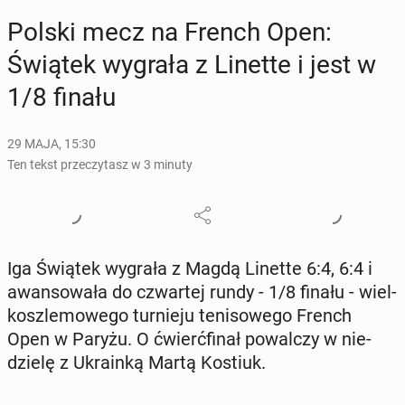
Polski mecz na French Open:
Świątek wygrała z Linette i jest w
1/8 finału
29 MAJA, 15:30
Ten tekst przeczytasz w 3 minuty
Iga Świątek wygrała z Magdą Linette 6:4, 6:4 i
awan­so­wa­ła do czwar­tej rundy - 1/8 finału - wiel­
kosz­le­mo­we­go tur­nie­ju te­ni­so­we­go French
Open w Paryżu. O ćwierć­fi­nał po­wal­czy w nie­
dzie­lę z Ukra­in­ką Martą Kostiuk.