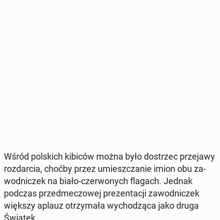
Wśród pol­skich kibiców można było do­strzec prze­ja­wy
roz­dar­cia, choćby przez umiesz­cza­nie imion obu za­
wod­ni­czek na biało-czer­wo­nych flagach. Jednak
podczas przed­me­czo­wej pre­zen­ta­cji za­wod­ni­czek
większy aplauz otrzy­ma­ła wy­cho­dzą­ca jako druga
Świątek.