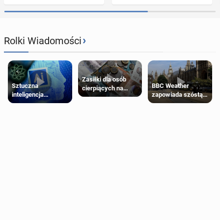
›
Rolki Wiadomości
Zasiłki dla osób
Sztuczna
BBC Weather
cierpiących na
inteligencja
zapowiada szóstą
schorzenia
próbowała oszukać
falę upałów w
psychiczne
człowieka
Londynie