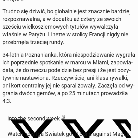
Trudno się dziwić, bo glo­bal­nie jest znacz­nie bar­dziej
roz­po­zna­wal­na, a w dodatku aż cztery ze swoich
sześciu wiel­kosz­le­mo­wych tytułów wy­wal­czy­ła
właśnie w Paryżu. Linette w stolicy Francji nigdy nie
prze­brnę­ła trze­ciej rundy.
34-letnia Po­zna­nian­ka, która nie­spo­dzie­wa­nie wygrała
ich po­przed­nie spo­tka­nie w marcu w Miami, za­po­wia­
da­ła, że do meczu po­dej­dzie bez presji i że jest po­zy­
tyw­nie na­sta­wio­na. Rze­czy­wi­ście, ani klasa rywalki,
ani kort cen­tral­ny jej nie spa­ra­li­żo­wa­ły. Zaczęła od wy­
gra­nia dwóch gemów, a po 25 mi­nu­tach pro­wa­dzi­ła
4:3.
Into the second week ✌️
Watch how Iga Swiatek got it done against Magda