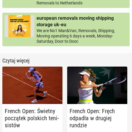
Removals to Netherlands
european removals moving shipping
storage uk-eu
We are No1 Man&Van, Removals, Shipping,
Moving operating 6 days a week, Monday-
Saturday, Door to Door.
Czytaj więcej
French Open: Świetny
French Open: Fręch
po­czą­tek pol­skich te­ni­
odpadła w drugiej
si­stów
rundzie