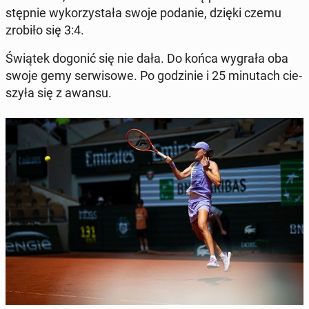
stęp­nie wy­ko­rzy­sta­ła swoje podanie, dzięki czemu
zrobiło się 3:4.
Świątek dogonić się nie dała. Do końca wygrała oba
swoje gemy ser­wi­so­we. Po go­dzi­nie i 25 mi­nu­tach cie­
szy­ła się z awansu.