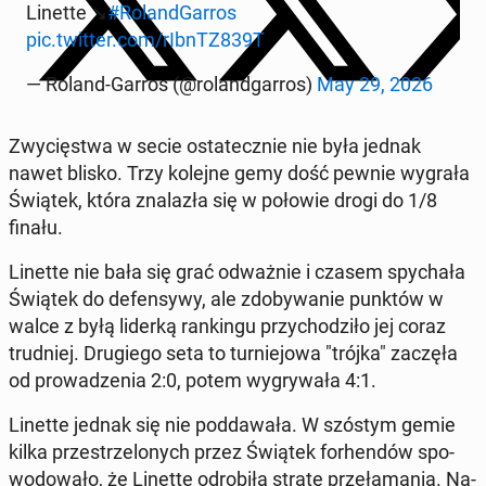
Linette ↘️
#Ro­land­Gar­ros
pic.twitter.com/rIbnTZ839T
— Roland-Garros (@ro­land­gar­ros)
May 29, 2026
Zwy­cię­stwa w secie osta­tecz­nie nie była jednak
nawet blisko. Trzy kolejne gemy dość pewnie wygrała
Świątek, która zna­la­zła się w połowie drogi do 1/8
finału.
Linette nie bała się grać od­waż­nie i czasem spy­cha­ła
Świątek do de­fen­sy­wy, ale zdo­by­wa­nie punktów w
walce z byłą liderką ran­kin­gu przy­cho­dzi­ło jej coraz
trud­niej. Dru­gie­go seta to tur­nie­jo­wa "trójka" zaczęła
od pro­wa­dze­nia 2:0, potem wy­gry­wa­ła 4:1.
Linette jednak się nie pod­da­wa­ła. W szóstym gemie
kilka prze­strze­lo­nych przez Świątek for­hen­dów spo­
wo­do­wa­ło, że Linette od­ro­bi­ła stratę prze­ła­ma­nia. Na­