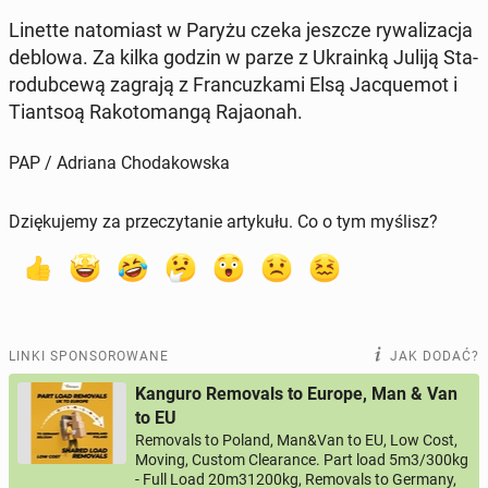
Linette na­to­miast w Paryżu czeka jeszcze ry­wa­li­za­cja
deblowa. Za kilka godzin w parze z Ukra­in­ką Juliją Sta­
ro­dub­ce­wą zagrają z Fran­cuz­ka­mi Elsą Ja­cqu­emot i
Tiant­soą Ra­ko­to­man­gą Ra­ja­onah.
PAP / Adriana Chodakowska
Dziękujemy za przeczytanie artykułu. Co o tym myślisz?
LINKI SPONSOROWANE
JAK DODAĆ?
Kanguro Removals to Europe, Man & Van
to EU
Removals to Poland, Man&Van to EU, Low Cost,
Moving, Custom Clearance. Part load 5m3/300kg
- Full Load 20m31200kg, Removals to Germany,