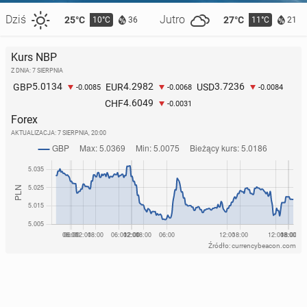
Dziś
Jutro
25°C
27°C
10°C
11°C
36
21
Kurs NBP
Z DNIA: 7 SIERPNIA
5.0134
4.2982
3.7236
GBP
EUR
USD
-0.0085
-0.0068
-0.0084
4.6049
CHF
-0.0031
Forex
AKTUALIZACJA:
7 SIERPNIA, 20:00
Źródło: currencybeacon.com