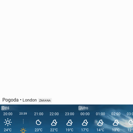
Pogoda
•
London
ZMIANA
Dziś
Jutro
20:00
20:39
21:00
22:00
23:00
00:00
01:00
02:00
03:
24°C
23°C
22°C
19°C
17°C
14°C
13°C
12