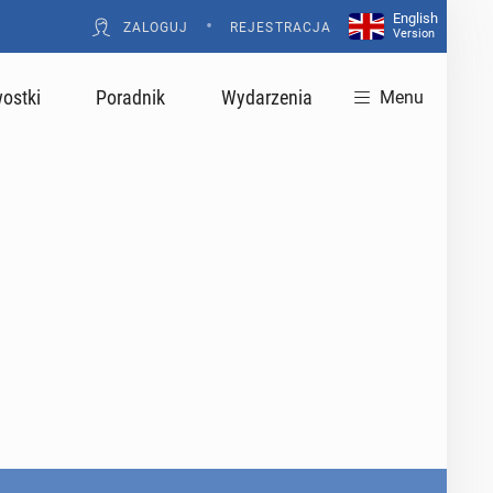
English
•
ZALOGUJ
REJESTRACJA
Version
ostki
Poradnik
Wydarzenia
Menu