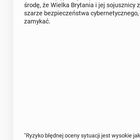
środę, że Wielka Bry­ta­nia i jej so­jusz­ni­c
sza­rze bez­pie­czeń­stwa cy­ber­ne­tycz­ne­g
zamykać.
"Ryzyko błędnej oceny sy­tu­acji jest wysokie j