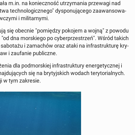
ła m.in. na ko­niecz­ność utrzy­ma­nia prze­wa­gi nad
wa tech­no­lo­gicz­ne­go" dys­po­nu­ją­ce­go za­awan­so­wa­
czy­mi i mi­li­tar­ny­mi.
aj­du­ją się obecnie "po­mię­dzy pokojem a wojną" z powodu
h "od dna mor­skie­go po cy­ber­prze­strzeń". Wśród takich
 sa­bo­ta­żu i za­ma­chów oraz ataki na in­fra­struk­tu­rę kry­
w i za­ufa­nie pu­blicz­ne.
ia dla pod­mor­skiej in­fra­struk­tu­ry ener­ge­tycz­nej i
znaj­du­ją­cych się na bry­tyj­skich wodach te­ry­to­rial­nych.
i w tym za­kre­sie.