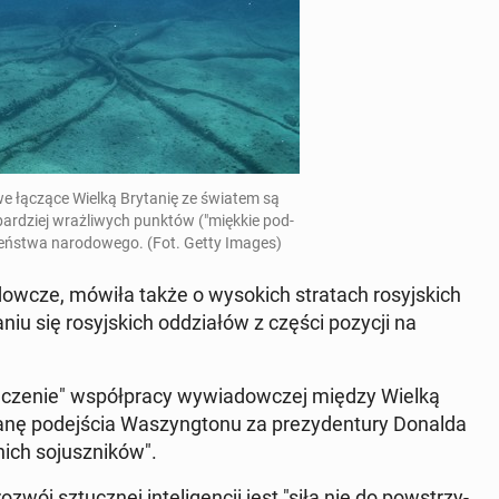
we łączące Wielką Bry­ta­nię ze światem są
bar­dziej wraż­li­wych punktów ("miękkie pod­
­czeń­stwa na­ro­do­we­go. (Fot. Getty Images)
w­cze, mówiła także o wy­so­kich stra­tach ro­syj­skich
niu się ro­syj­skich od­dzia­łów z części pozycji na
zna­cze­nie" współ­pra­cy wy­wia­dow­czej między Wielką
ianę po­dej­ścia Wa­szyng­to­nu za pre­zy­den­tu­ry Donalda
nich so­jusz­ni­ków".
ój sztucz­nej in­te­li­gen­cji jest "siłą nie do po­wstrzy­