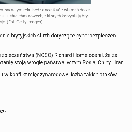
y­den­tów w tym roku będzie wynikać z włamań do ze­
a i usług chmu­ro­wych, z których ko­rzy­sta­ją bry­
­cje.
(Fot. Getty Images)
nie bry­tyj­skich służb do­ty­czą­ce cy­ber­bez­pie­czeń­
bez­pie­czeń­stwa (NCSC) Richard Horne ocenił, że za
Bry­ta­nię stoją wrogie państwa, w tym Rosja, Chiny i Iran.
u w kon­flikt mię­dzy­na­ro­do­wy liczba takich ataków
isz?