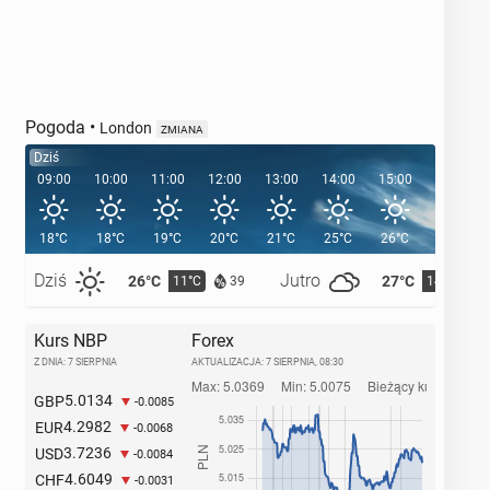
Pogoda
•
London
ZMIANA
Dziś
09:00
10:00
11:00
12:00
13:00
14:00
15:00
16:00
18°C
18°C
19°C
20°C
21°C
25°C
26°C
26°C
Dziś
Jutro
26°C
27°C
11°C
14°C
39
Kurs NBP
Forex
Z DNIA: 7 SIERPNIA
AKTUALIZACJA:
7 SIERPNIA, 08:30
5.0134
GBP
-0.0085
4.2982
EUR
-0.0068
3.7236
USD
-0.0084
4.6049
CHF
-0.0031