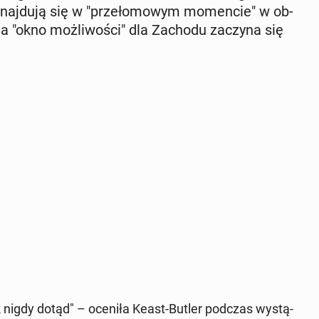
y znaj­du­ją się w "prze­ło­mo­wym mo­men­cie" w ob­
o, a "okno moż­li­wo­ści" dla Zachodu zaczyna się
ak nigdy dotąd" – oceniła Keast-Butler podczas wy­stą­