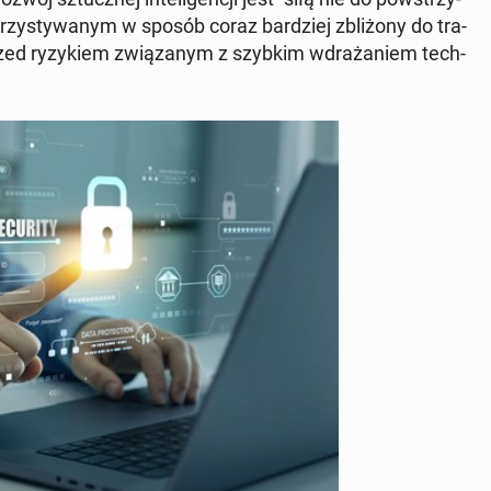
o­rzy­sty­wa­nym w sposób coraz bar­dziej zbli­żo­ny do tra­
rzed ry­zy­kiem zwią­za­nym z szybkim wdra­ża­niem tech­