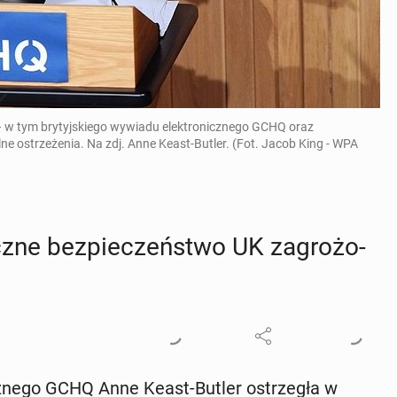
 w tym brytyjskiego wywiadu elektronicznego GCHQ oraz
 ostrzeżenia. Na zdj. Anne Keast-Butler. (Fot. Jacob King - WPA
ycz­ne bez­pie­czeń­stwo UK za­gro­żo­
icz­ne­go GCHQ Anne Keast-Butler ostrze­gła w