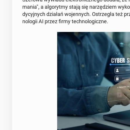
ma­nia", a al­go­ryt­my stają się na­rzę­dziem wy­k
dy­cyj­nych działań wo­jen­nych. Ostrze­gła też p
no­lo­gii AI przez firmy tech­no­lo­gicz­ne.