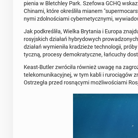
pie­nia w Blet­chley Park. Szefowa GCHQ wska­za­
Chinami, które okre­śli­ła mianem "su­per­mo­car­st
ny­mi zdol­no­ścia­mi cy­ber­ne­tycz­ny­mi, wy­wia­dow­
Jak pod­kre­śli­ła, Wielka Bry­ta­nia i Europa zn
ro­syj­skich działań hy­bry­do­wych pro­wa­dzo­nyc
działań wy­mie­ni­ła kra­dzie­że tech­no­lo­gii, próby
tycz­ną, procesy de­mo­kra­tycz­ne, łań­cu­chy dosta
Keast-Butler zwró­ci­ła również uwagę na za­gro­że­n
te­le­ko­mu­ni­ka­cyj­nej, w tym kabli i ru­ro­cią­gów 
Ostrze­gła przed ro­sną­cy­mi moż­li­wo­ścia­mi Rosj