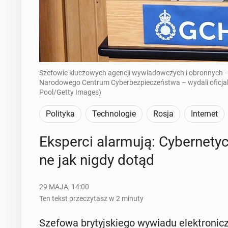
Szefowie kluczowych agencji wywiadowczych i obronnych –
Narodowego Centrum Cyberbezpieczeństwa – wydali oficjalne
Pool/Getty Images)
Polityka
Technologie
Rosja
Internet
Eks­per­ci alar­mu­ją: Cy­ber­ne­t
ne jak nigdy dotąd
29 MAJA, 14:00
Ten tekst przeczytasz w 2 minuty
Szefowa bry­tyj­skie­go wywiadu elek­tro­n