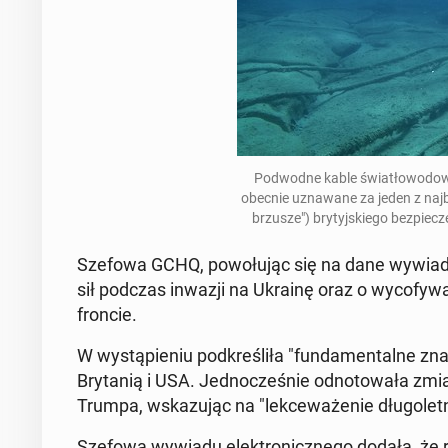
Pod­wod­ne kable świa­tło­wo­do­
obecnie uzna­wa­ne za jeden z naj­
brzu­sze") bry­tyj­skie­go bez­pie
Szefowa GCHQ, po­wo­łu­jąc się na dane wy­wia­do
sił podczas inwazji na Ukrainę oraz o wy­co­fy­wa­
froncie.
W wy­stą­pie­niu pod­kre­śli­ła "fun­da­men­tal­ne 
Bry­ta­nią i USA. Jed­no­cze­śnie od­no­to­wa­ła zm
Trumpa, wska­zu­jąc na "lek­ce­wa­że­nie dłu­go­let­
Szefowa wywiadu elek­tro­nicz­ne­go dodała, że rozw