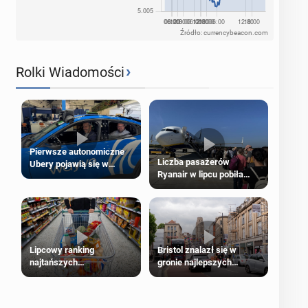
Źródło: currencybeacon.com
›
Rolki Wiadomości
Pierwsze autonomiczne
Liczba pasażerów
Ubery pojawią się w
Ryanair w lipcu pobiła
Londynie jeszcze tego
rekord
lata
Lipcowy ranking
Bristol znalazł się w
najtańszych
gronie najlepszych
supermarketów
kierunków podróży na
świecie