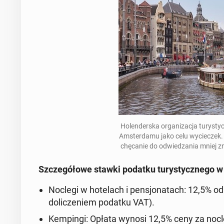
Ho­len­der­ska or­ga­ni­za­cja tu­ry­sty
Am­ster­da­mu jako celu wy­cie­czek. 
chę­ca­nie do od­wie­dza­nia mniej 
Szcze­gó­ło­we stawki podatku tu­ry­stycz­ne­go w
Noclegi w ho­te­lach i pen­sjo­na­tach
: 12,5%
od 
do­li­cze­niem podatku VAT).
Kem­pin­gi
: Opłata wynosi 12,5%
ceny za nocl