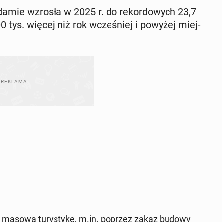
­da­mie wzrosła w 2025 r. do re­kor­do­wych 23,7
 tys. więcej niż rok wcze­śniej i powyżej miej­
ć masową tu­ry­sty­kę, m.in. poprzez zakaz budowy