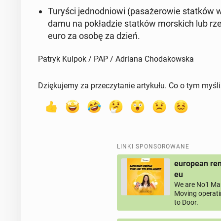
Turyści jed­no­dnio­wi (pa­sa­że­ro­wie statków 
da­mu na po­kła­dzie statków mor­skich lub rz
euro
za osobę za dzień.
Patryk Kulpok / PAP / Adriana Chodakowska
Dziękujemy za przeczytanie artykułu. Co o tym myśl
LINKI SPONSOROWANE
european rem
eu
We are No1 Man
Moving operati
to Door.