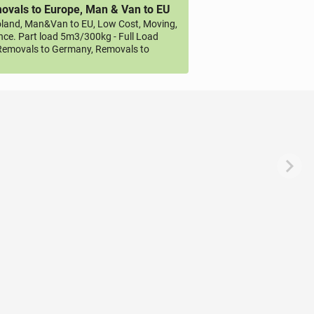
vals to Europe, Man & Van to EU
land, Man&Van to EU, Low Cost, Moving,
ce. Part load 5m3/300kg - Full Load
emovals to Germany, Removals to