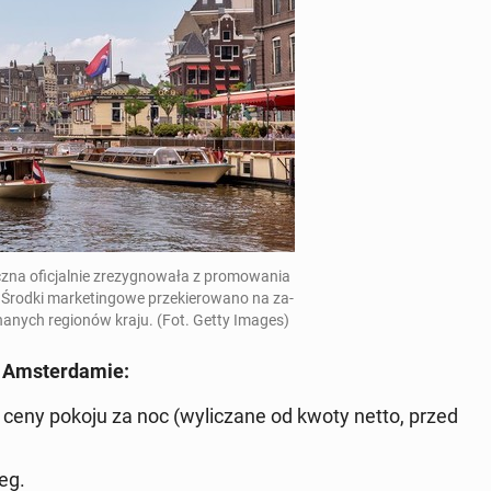
cz­na ofi­cjal­nie zre­zy­gno­wa­ła z pro­mo­wa­nia
Środki mar­ke­tin­go­we prze­kie­ro­wa­no na za­
znanych re­gio­nów kraju.
(Fot. Getty Images)
 Am­ster­da­mie:
ceny pokoju za noc (wy­li­cza­ne od kwoty netto, przed
eg.