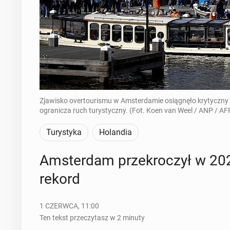
Zjawisko overtourismu w Amsterdamie osiągnęło krytyczny pun
ogranicza ruch turystyczny. (Fot. Koen van Weel / ANP / AF
Turystyka
Holandia
Am­ster­dam prze­kro­czył w 202
rekord
1 CZERWCA, 11:00
Ten tekst przeczytasz w 2 minuty