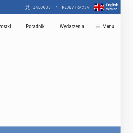
English
•
ZALOGUJ
REJESTRACJA
Version
ostki
Poradnik
Wydarzenia
Menu