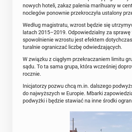
nowych hoteli, zakaz palenia ma­ri­hu­any w cen
noc­le­gów po­now­nie prze­kro­czy­ła usta­lo­ny p
Według ma­gi­stra­tu, wzrost będzie się utrzy­my
latach 2015–2019. Od­po­wie­dzial­ny za sprawę wi
spo­wol­nie­nie wzrostu jest efektem do­tych­cza­so
tu­ral­nie ogra­ni­czać liczbę od­wie­dza­ją­cych.
W związku z ciągłym prze­kra­cza­niem limitu 
sądu. To ta sama grupa, która wcze­śniej do­pro­w
rocznie.
Ini­cja­to­rzy pozwu chcą m.in. dal­sze­go pod­wyż­
do naj­wyż­szych w Europie. Mbarki za­po­wie­dzia
pod­wyż­ki i będzie stawiać na inne środki ogra­ni­cz