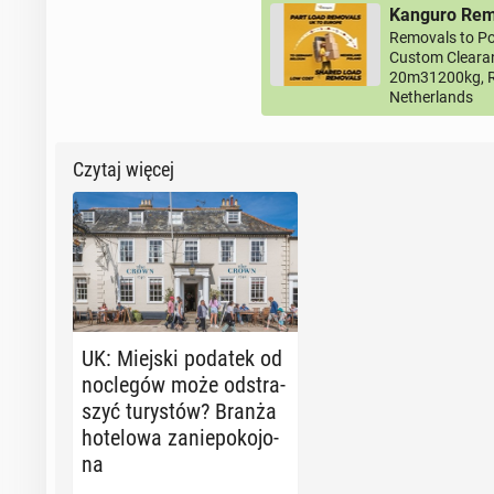
Kanguro Remo
Removals to Po
Custom Clearan
20m31200kg, R
Netherlands
Czytaj więcej
UK: Miejski podatek od
noc­le­gów może od­stra­
szyć tu­ry­stów? Branża
ho­te­lo­wa za­nie­po­ko­jo­
na