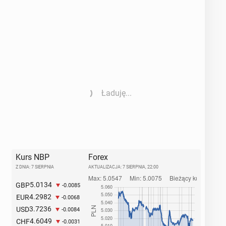
Ładuję...
Kurs NBP
Forex
Z DNIA: 7 SIERPNIA
AKTUALIZACJA:
7 SIERPNIA, 22:00
5.0134
GBP
-0.0085
4.2982
EUR
-0.0068
3.7236
USD
-0.0084
4.6049
CHF
-0.0031