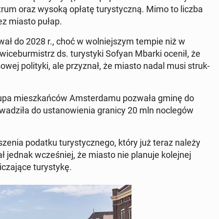
trum oraz wysoką opłatę tu­ry­stycz­ną. Mimo to liczba
rzez miasto pułap.
­wał do 2028 r., choć w wol­niej­szym tempie niż w
­ce­bur­mistrz ds. tu­ry­sty­ki Sofyan Mbarki ocenił, że
­wej po­li­ty­ki, ale przy­znał, że miasto nadal musi struk­
grupa miesz­kań­ców Am­ster­da­mu pozwała gminę do
a­dzi­ła do usta­no­wie­nia granicy 20 mln noc­le­gów
sze­nia podatku tu­ry­stycz­ne­go, który już teraz należy
ł jednak wcze­śniej, że miasto nie planuje ko­lej­nej
a­ją­ce tu­ry­sty­kę.