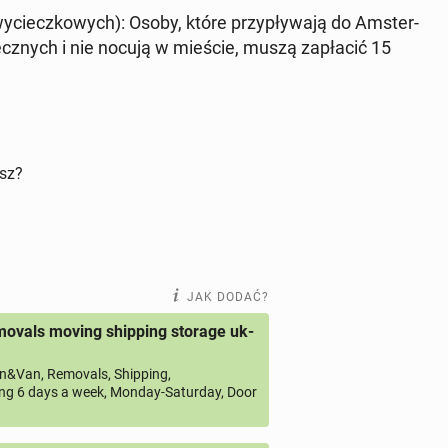
wy­ciecz­ko­wych)
: Osoby, które przy­pły­wa­ją do Am­ster­
ecz­nych i nie nocują w mieście, muszą za­pła­cić 15
isz?
JAK DODAĆ?
ovals moving shipping storage uk-
&Van, Removals, Shipping,
ng 6 days a week, Monday-Saturday, Door