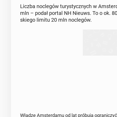
Liczba noc­le­gów tu­ry­stycz­nych w Am­ster
mln – podał portal NH Nieuws. To o ok. 800
skie­go limitu 20 mln noc­le­gów.
Władze Am­ster­da­mu od lat próbują ogra­ni­czy