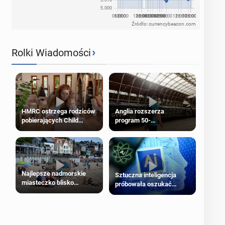
Źródło: currencybeacon.com
›
Rolki Wiadomości
HMRC ostrzega rodziców
Anglia rozszerza
pobierających Child
program 50-
Benefit. Mogą być
procentowych zniżek
zobowiązani do zwrotu
kolejowych na 18-latków
zasiłku
Najlepsze nadmorskie
Sztuczna inteligencja
miasteczko blisko
próbowała oszukać
Londynu
człowieka