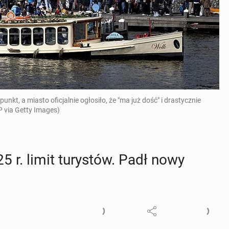
kt, a miasto oficjalnie ogłosiło, że "ma już dość" i drastycznie
P via Getty Images)
5 r. limit tu­ry­stów. Padł nowy