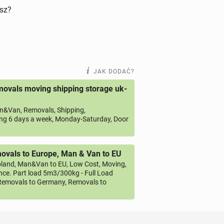
isz?
JAK DODAĆ?
ovals moving shipping storage uk-
&Van, Removals, Shipping,
ng 6 days a week, Monday-Saturday, Door
vals to Europe, Man & Van to EU
land, Man&Van to EU, Low Cost, Moving,
ce. Part load 5m3/300kg - Full Load
emovals to Germany, Removals to