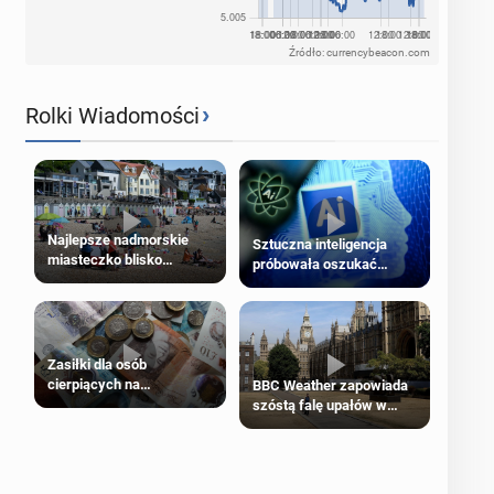
Źródło: currencybeacon.com
›
Rolki Wiadomości
Najlepsze nadmorskie
Sztuczna inteligencja
miasteczko blisko
próbowała oszukać
Londynu
człowieka
Zasiłki dla osób
cierpiących na
BBC Weather zapowiada
schorzenia psychiczne
szóstą falę upałów w
Londynie