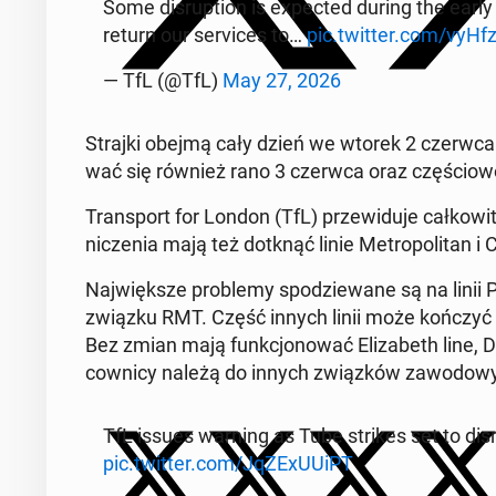
Some di­srup­tion is expec­ted during the ear
return our se­rvi­ces to…
pic.twitter.com/vyH­fz­
— TfL (@TfL)
May 27, 2026
Strajki obejmą cały dzień we wtorek 2 czerwca 
wać się również rano 3 czerwca oraz czę­ścio­
Trans­port for London (TfL) prze­wi­du­je cał­ko­wi­te 
ni­cze­nia mają też dotknąć linie Me­tro­po­li­tan i 
Naj­więk­sze pro­ble­my spo­dzie­wa­ne są na linii Pi
związku RMT. Część innych linii może kończyć k
Bez zmian mają funk­cjo­no­wać Eli­za­beth line, D
cow­ni­cy należą do innych związ­ków za­wo­do­w
TfL issues warning as Tube strikes set to di
pic.twitter.com/JqZE­xU­UiPT