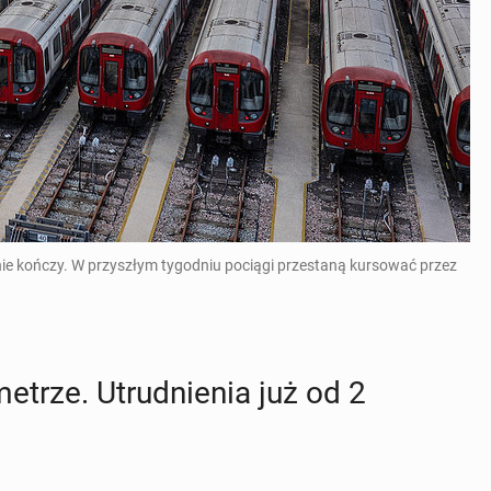
ie kończy. W przyszłym tygodniu pociągi przestaną kursować przez
etrze. Utrud­nie­nia już od 2