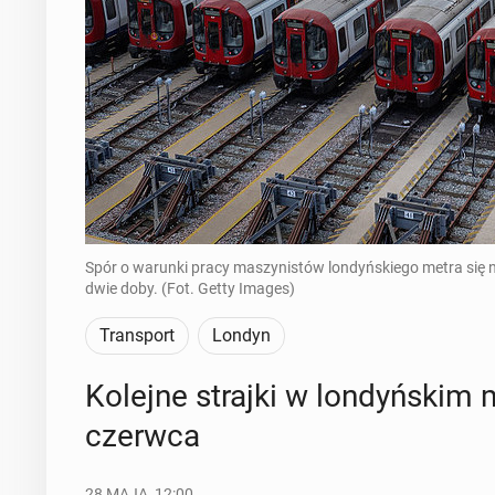
Spór o warunki pracy maszynistów londyńskiego metra się n
dwie doby. (Fot. Getty Images)
Transport
Londyn
Kolejne strajki w lon­dyń­skim m
czerwca
28 MAJA, 12:00