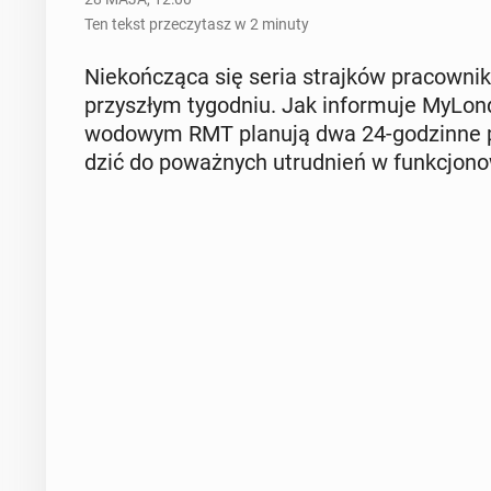
Ten tekst przeczytasz w 2 minuty
Nie­koń­czą­ca się seria straj­ków pra­cow­ni
przy­szłym ty­go­dniu. Jak in­for­mu­je My­Lo
wo­do­wym RMT planują dwa 24-go­dzin­ne p
dzić do po­waż­nych utrud­nień w funk­cjo­no­w