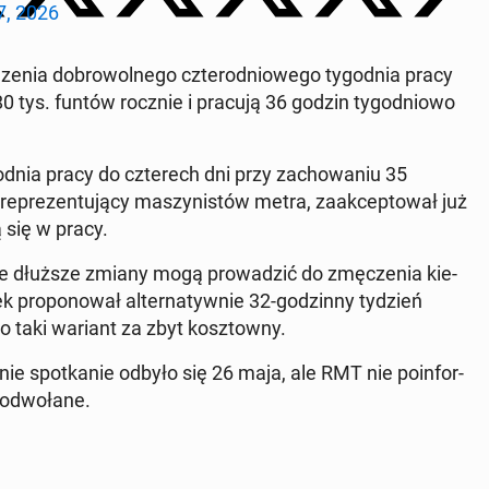
, 2026
­nia do­bro­wol­ne­go czte­ro­dnio­we­go ty­go­dnia pracy
 80 tys. funtów rocznie i pracują 36 godzin ty­go­dnio­wo
go­dnia pracy do czte­rech dni przy za­cho­wa­niu 35
pre­zen­tu­ją­cy ma­szy­ni­stów metra, za­ak­cep­to­wał już
ą się w pracy.
 że dłuższe zmiany mogą pro­wa­dzić do zmę­cze­nia kie­
 pro­po­no­wał al­ter­na­tyw­nie 32-go­dzin­ny tydzień
ło taki wariant za zbyt kosz­tow­ny.
e spo­tka­nie odbyło się 26 maja, ale RMT nie po­in­for­
od­wo­ła­ne.