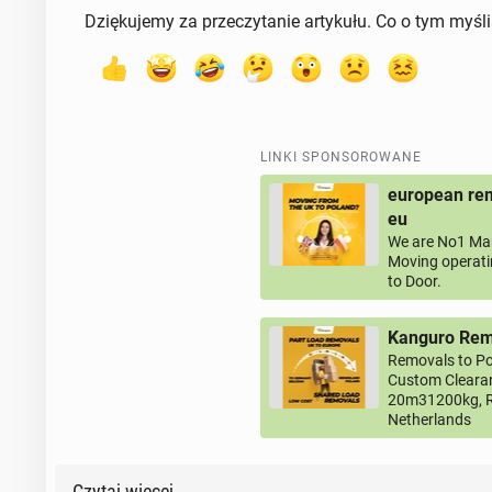
Dziękujemy za przeczytanie artykułu. Co o tym myśl
LINKI SPONSOROWANE
european rem
eu
We are No1 Man
Moving operati
to Door.
Kanguro Remo
Removals to Po
Custom Clearan
20m31200kg, R
Netherlands
Czytaj więcej