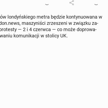
­ków lon­dyń­skie­go metra będzie kon­ty­nu­owa­na w
n­don.news, ma­szy­ni­ści zrze­sze­ni w związku za­
ro­te­sty — 2 i 4 czerwca — co może do­pro­wa­
a­niu ko­mu­ni­ka­cji w stolicy UK.