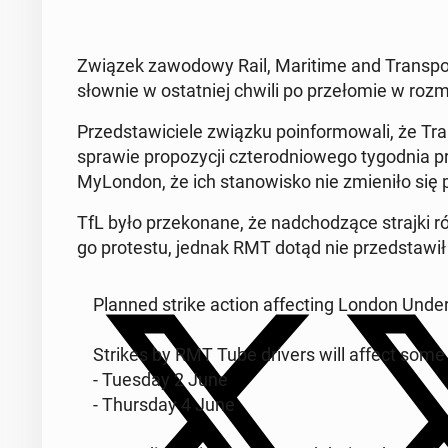
Związek za­wo­do­wy Rail, Ma­ri­ti­me and Trans­
słow­nie w ostat­niej chwili po prze­ło­mie w roz
Przed­sta­wi­cie­le związku po­in­for­mo­wa­li, że 
sprawie pro­po­zy­cji czte­ro­dnio­we­go ty­go­dnia 
My­Lon­don, że ich sta­no­wi­sko nie zmie­ni­ło si
TfL było prze­ko­na­ne, że nad­cho­dzą­ce strajki 
go pro­te­stu, jednak RMT dotąd nie przed­sta­wił ak­
Planned strike action af­fec­ting London Un­der­
Strikes by RMT Tube drivers will affect some T
- Tuesday 2 June
- Thurs­day 4 June