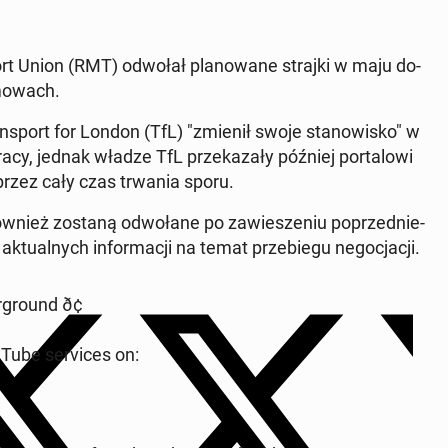
port Union (RMT) odwołał pla­no­wa­ne strajki w maju do­
­mo­wach.
Trans­port for London (TfL) "zmienił swoje sta­no­wi­sko" w
pracy, jednak władze TfL prze­ka­za­ły później por­ta­lo­wi
ę przez cały czas trwania sporu.
również zostaną od­wo­ła­ne po za­wie­sze­niu po­przed­nie­
tu­al­nych in­for­ma­cji na temat prze­bie­gu ne­go­cja­cji.
gro­und ð¢
ube se­rvi­ces on: