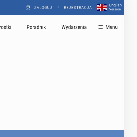
English
•
ZALOGUJ
REJESTRACJA
Version
ostki
Poradnik
Wydarzenia
Menu