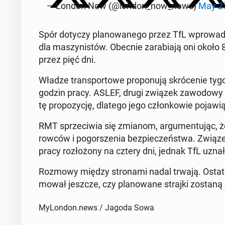
— London Now (@london_now_news)
May 27
Spór dotyczy pla­no­wa­ne­go przez TfL wpro­wa­dze
dla ma­szy­ni­stów. Obecnie za­ra­bia­ją oni około
przez pięć dni.
Władze trans­por­to­we pro­po­nu­ją skró­ce­nie ty­
godzin pracy. ASLEF, drugi związek za­wo­do­wy re­
tę pro­po­zy­cję, dlatego jego człon­ko­wie pojawi
RMT sprze­ci­wia się zmianom, ar­gu­men­tu­jąc,
row­ców i po­gor­sze­nia bez­pie­czeń­stwa. Związek
pracy roz­ło­żo­ny na cztery dni, jednak TfL uzna
Rozmowy między stro­na­mi nadal trwają. Ostat­ni
mo­wał jeszcze, czy pla­no­wa­ne strajki zostaną 
MyLondon.news / Jagoda Sowa