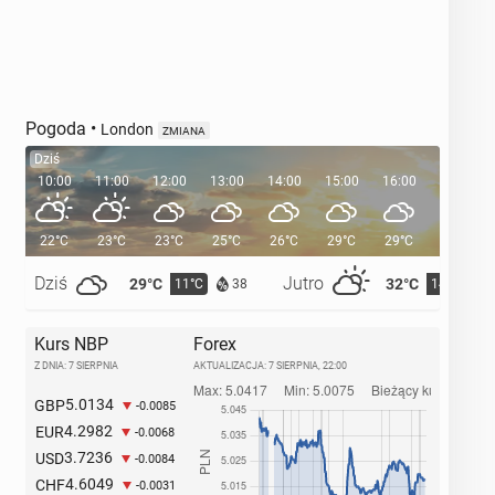
Pogoda
•
London
ZMIANA
Dziś
10:00
11:00
12:00
13:00
14:00
15:00
16:00
17:00
22°C
23°C
23°C
25°C
26°C
29°C
29°C
28°C
Dziś
Jutro
29°C
32°C
11°C
14°C
38
Kurs NBP
Forex
Z DNIA: 7 SIERPNIA
AKTUALIZACJA:
7 SIERPNIA, 22:00
5.0134
GBP
-0.0085
4.2982
EUR
-0.0068
3.7236
USD
-0.0084
4.6049
CHF
-0.0031