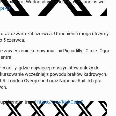
ly mor­nings of We­dnes­day 3 and Friday 5 June as we
pr­Pjz
oraz czwar­tek 4 czerwca. Utrud­nie­nia mogą utrzy­my­
wo 5 czerwca.
za­wie­sze­nie kur­so­wa­nia linii Pic­ca­dil­ly i Circle. Ogra­
Central.
c­ca­dil­ly, gdzie naj­wię­cej ma­szy­ni­stów należy do
ur­so­wa­nie wcze­śniej z powodu braków ka­dro­wych.
LR, London Over­gro­und oraz Na­tio­nal Rail. Ich pra­
ych.
srupt London travel
https://t.co/fozk­Ce­iIz9