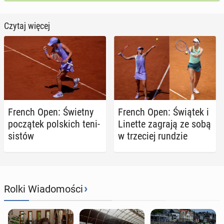
Czytaj więcej
French Open: Świetny
French Open: Świątek i
po­czą­tek pol­skich te­ni­
Linette zagrają ze sobą
si­stów
w trze­ciej rundzie
›
Rolki Wiadomości