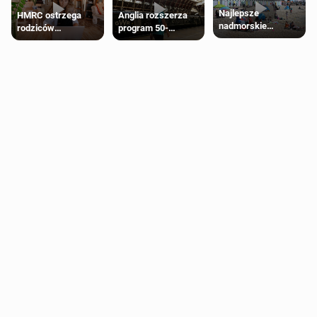
Najlepsze
HMRC ostrzega
Anglia rozszerza
nadmorskie
rodziców
program 50-
miasteczko blisko
pobierających Child
procentowych
Londynu
Benefit. Mogą być
zniżek kolejowych
zobowiązani do
na 18-latków
zwrotu zasiłku