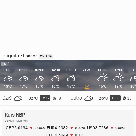
Pogoda
•
London
ZMIANA
Dziś
01:00
02:00
03:00
04:00
05:00
05:36
06:00
07:00
08:
18°C
17°C
17°C
16°C
16°C
15°C
18°C
20
Dziś
Jutro
32°C
26°C
15°C
13°C
18
25
Kurs NBP
Z DNIA: 7 SIERPNIA
5.0134
4.2982
3.7236
GBP
EUR
USD
-0.0085
-0.0068
-0.0084
4.6049
CHF
-0.0031