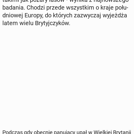
badania. Chodzi przede wszyst­kim o kraje po­łu­
dnio­wej Europy, do których za­zwy­czaj wy­jeż­dża
latem wielu Bry­tyj­czy­ków.
Podczas gdy
obecnie pa­nu­ją­cy upał w Wiel­kiej Bry­ta­nii