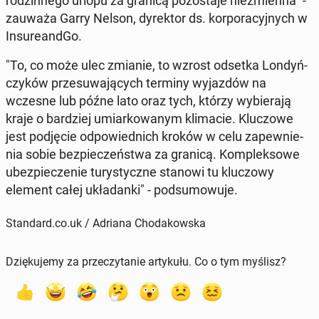
ro­dzin­ne­go urlopu za granicą po­zo­sta­je nie­zmien­na" -
zauważa Garry Nelson, dy­rek­tor ds. kor­po­ra­cyj­nych w
In­su­re­and­Go.
"To, co może ulec zmianie, to wzrost odsetka Lon­dyń­
czy­ków prze­su­wa­ją­cych terminy wy­jaz­dów na
wczesne lub późne lato oraz tych, którzy wy­bie­ra­ją
kraje o bar­dziej umiar­ko­wa­nym kli­ma­cie. Klu­czo­we
jest pod­ję­cie od­po­wied­nich kroków w celu za­pew­nie­
nia sobie bez­pie­czeń­stwa za granicą. Kom­plek­so­we
ubez­pie­cze­nie tu­ry­stycz­ne stanowi tu klu­czo­wy
element całej ukła­dan­ki" - pod­su­mo­wu­je.
Standard.co.uk / Adriana Chodakowska
Dziękujemy za przeczytanie artykułu. Co o tym myślisz?