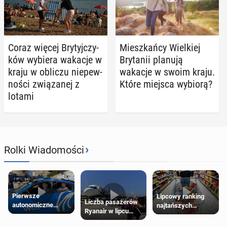
Coraz więcej Bry­tyj­czy­
Miesz­kań­cy Wiel­kiej
ków wybiera wakacje w
Bry­ta­nii planują
kraju w obliczu nie­pew­
wakacje w swoim kraju.
no­ści zwią­za­nej z
Które miejsca wybiorą?
lotami
›
Rolki Wiadomości
Pierwsze
Lipcowy ranking
Liczba pasażerów
autonomiczne
najtańszych
Ryanair w lipcu
Ubery pojawią się
supermarketów
pobiła rekord
w Londynie jeszcze