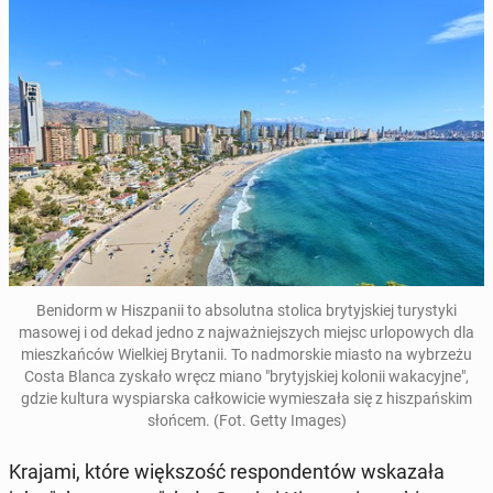
Be­ni­dorm w Hisz­pa­nii to ab­so­lut­na stolica bry­tyj­skiej tu­ry­sty­ki
masowej i od dekad jedno z naj­waż­niej­szych miejsc urlo­po­wych dla
miesz­kań­ców Wiel­kiej Bry­ta­nii.
To nad­mor­skie miasto na wy­brze­żu
Costa Blanca zyskało wręcz miano "bry­tyj­skiej kolonii wa­ka­cyj­ne",
gdzie kultura wy­spiar­ska cał­ko­wi­cie wy­mie­sza­ła się z hisz­pań­skim
słońcem. (Fot. Getty Images)
Krajami, które więk­szość re­spon­den­tów wska­za­ła