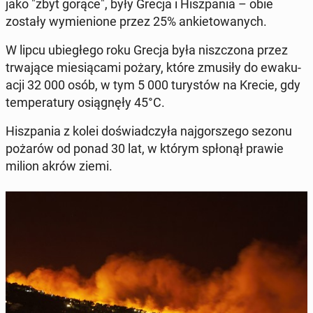
jako "zbyt gorące", były Grecja i Hisz­pa­nia – obie
zostały wy­mie­nio­ne przez 25% an­kie­to­wa­nych.
W lipcu ubie­głe­go roku Grecja była nisz­czo­na przez
trwa­ją­ce mie­sią­ca­mi pożary, które zmusiły do ewa­ku­
acji 32 000 osób, w tym 5 000 tu­ry­stów na Krecie, gdy
tem­pe­ra­tu­ry osią­gnę­ły 45°C.
Hisz­pa­nia z kolei do­świad­czy­ła naj­gor­sze­go sezonu
pożarów od ponad 30 lat, w którym spłonął prawie
milion akrów ziemi.