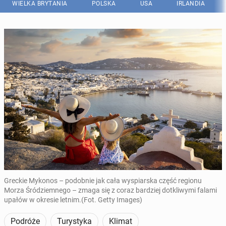
WIELKA BRYTANIA
POLSKA
USA
IRLANDIA
Greckie Mykonos – podobnie jak cała wyspiarska część regionu
Morza Śródziemnego – zmaga się z coraz bardziej dotkliwymi falami
upałów w okresie letnim.(Fot. Getty Images)
Podróże
Turystyka
Klimat