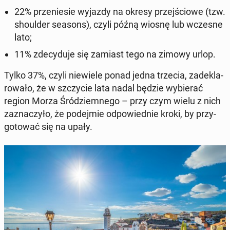
22%
prze­nie­sie wyjazdy na okresy przej­ścio­we (tzw.
sho­ul­der seasons
), czyli późną wiosnę lub wczesne
lato;
11%
zde­cy­du­je się zamiast tego na zimowy urlop.
Tylko 37%, czyli nie­wie­le ponad jedna trzecia, za­de­kla­
ro­wa­ło, że w szczy­cie lata nadal będzie wy­bie­rać
region Morza Śród­ziem­ne­go – przy czym wielu z nich
za­zna­czy­ło, że po­dej­mie od­po­wied­nie kroki, by przy­
go­to­wać się na upały.