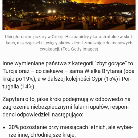
Ubie­gło­rocz­ne pożary w Grecji i Hisz­pa­nii były ka­ta­stro­fal­ne w skut­
kach, nisz­cząc setki tysięcy akrów ziemi i zmu­sza­jąc do ma­so­wych
ewa­ku­acji.
(Fot. Getty Images)
Inne wy­mie­nia­ne państwa z ka­te­go­rii "zbyt gorące" to
Turcja oraz – co ciekawe – sama Wielka Bry­ta­nia (oba
kraje po 19%), a w dalszej ko­lej­no­ści Cypr (15%) i Por­
tu­ga­lia (14%).
Za­py­ta­ni o to, jakie kroki po­dej­mu­ją w od­po­wie­dzi na
za­gro­że­nie nie­bez­piecz­ny­mi falami upałów, re­spon­
den­ci od­po­wie­dzie­li na­stę­pu­ją­co:
30%
po­zo­sta­nie przy mie­sią­cach letnich, ale wy­bie­
rze inne, chłod­niej­sze kraje;