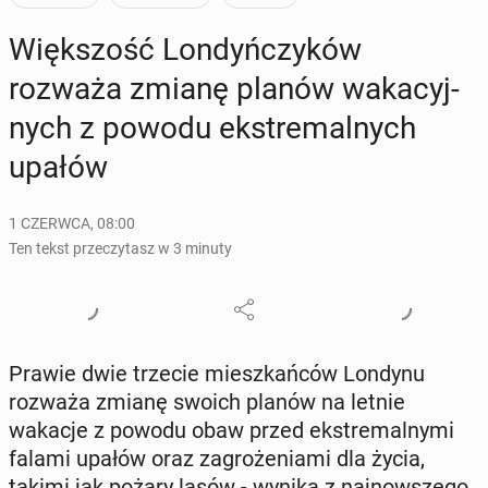
Więk­szość Lon­dyń­czy­ków
rozważa zmianę planów wa­ka­cyj­
nych z powodu eks­tre­mal­nych
upałów
1 CZERWCA, 08:00
Ten tekst przeczytasz w 3 minuty
Prawie dwie trzecie miesz­kań­ców Londynu
rozważa zmianę swoich planów na letnie
wakacje z powodu obaw przed eks­tre­mal­ny­mi
falami upałów oraz za­gro­że­nia­mi dla życia,
takimi jak pożary lasów - wynika z naj­now­sze­go