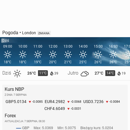
Pogoda
•
London
ZMIANA
Dziś
09:00
10:00
11:00
12:00
13:00
14:00
15:00
16:00
17:
18°C
18°C
19°C
20°C
21°C
25°C
26°C
26°C
25
Dziś
Jutro
26°C
27°C
11°C
14°C
39
19
Kurs NBP
Z DNIA: 7 SIERPNIA
5.0134
4.2982
3.7236
GBP
EUR
USD
-0.0085
-0.0068
-0.0084
4.6049
CHF
-0.0031
Forex
AKTUALIZACJA:
7 SIERPNIA, 08:30