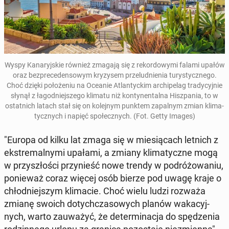
Wyspy Ka­na­ryj­skie również zmagają się z re­kor­do­wy­mi falami upałów
oraz bez­pre­ce­den­so­wym kry­zy­sem prze­lud­nie­nia tu­ry­stycz­ne­go.
Choć dzięki po­ło­że­niu na Oceanie Atlan­tyc­kim ar­chi­pe­lag tra­dy­cyj­nie
słynął z ła­god­niej­sze­go klimatu niż kon­ty­nen­tal­na Hisz­pa­nia, to w
ostat­nich latach stał się on ko­lej­nym punktem za­pal­nym zmian kli­ma­
tycz­nych i napięć spo­łecz­nych. (Fot. Getty Images)
"Europa od kilku lat zmaga się w mie­sią­cach letnich z
eks­tre­mal­ny­mi upałami, a zmiany kli­ma­tycz­ne mogą
w przy­szło­ści przy­nieść nowe trendy w po­dró­żo­wa­niu,
po­nie­waż coraz więcej osób bierze pod uwagę kraje o
chłod­niej­szym kli­ma­cie. Choć wielu ludzi rozważa
zmianę swoich do­tych­cza­so­wych planów wa­ka­cyj­
nych, warto za­uwa­żyć, że de­ter­mi­na­cja do spę­dze­nia