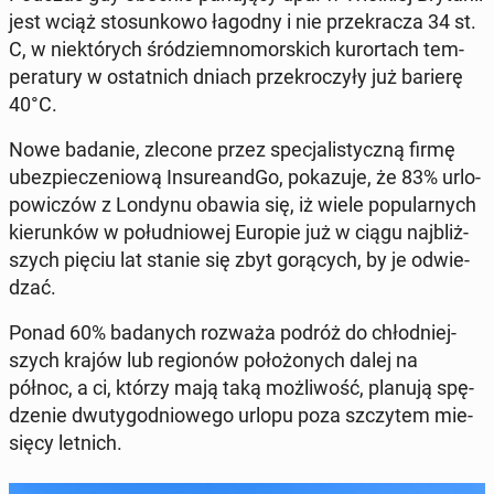
jest wciąż sto­sun­ko­wo łagodny i nie prze­kra­cza 34 st.
C, w nie­któ­rych śród­ziem­no­mor­skich ku­ror­tach tem­
pe­ra­tu­ry w ostat­nich dniach prze­kro­czy­ły już barierę
40°C.
Nowe badanie, zlecone przez spe­cja­li­stycz­ną firmę
ubez­pie­cze­nio­wą In­su­re­and­Go, po­ka­zu­je, że 83% urlo­
po­wi­czów z Londynu obawia się, iż wiele po­pu­lar­nych
kie­run­ków w po­łu­dnio­wej Europie już w ciągu naj­bliż­
szych pięciu lat stanie się zbyt go­rą­cych, by je od­wie­
dzać.
Ponad 60% ba­da­nych rozważa podróż do chłod­niej­
szych krajów lub re­gio­nów po­ło­żo­nych dalej na
północ, a ci, którzy mają taką moż­li­wość, planują spę­
dze­nie dwu­ty­go­dnio­we­go urlopu poza szczy­tem mie­
się­cy letnich.