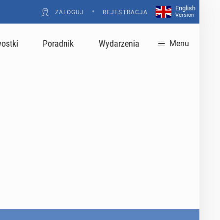
English
•
ZALOGUJ
REJESTRACJA
Version
ostki
Poradnik
Wydarzenia
Menu