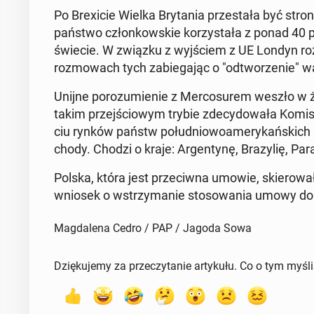
Po Bre­xi­cie Wielka Bry­ta­nia prze­sta­ła być s
państwo człon­kow­skie ko­rzy­sta­ła z ponad 40 p
świecie. W związku z wyj­ściem z UE Londyn roz­po
roz­mo­wach tych za­bie­ga­jąc o "od­two­rze­nie" 
Unijne po­ro­zu­mie­nie z Mer­co­su­rem weszło w
takim przej­ścio­wym trybie zde­cy­do­wa­ła Komisj
ciu rynków państw po­łu­dnio­wo­ame­ry­kań­skich 
cho­dy. Chodzi o kraje: Ar­gen­ty­nę, Bra­zy­lię, Pa­
Polska, która jest prze­ciw­na umowie, skie­ro­wa­ł
wniosek o wstrzy­ma­nie sto­so­wa­nia umowy do
Magdalena Cedro / PAP / Jagoda Sowa
Dziękujemy za przeczytanie artykułu. Co o tym myśl