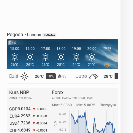
Pogoda
•
London
ZMIANA
Dziś
15:00
16:00
17:00
18:00
19:00
20:00
20:39
21:00
26°C
26°C
26°C
25°C
24°C
21°C
19°C
Dziś
Jutro
26°C
28°C
10°C
11°C
33
Kurs NBP
Forex
Z DNIA: 7 SIERPNIA
AKTUALIZACJA:
7 SIERPNIA, 15:00
5.0134
GBP
-0.0085
4.2982
EUR
-0.0068
3.7236
USD
-0.0084
4.6049
CHF
-0.0031