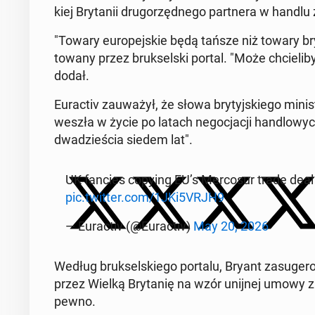
kiej Bry­ta­nii dru­go­rzęd­ne­go part­ne­ra w handlu
"Towary eu­ro­pej­skie będą tańsze niż towary bry­ty
to­wa­ny przez bruk­sel­ski portal. "Może chcie­l
dodał.
Eu­rac­tiv za­uwa­żył, że słowa bry­tyj­skie­go mi
weszła w życie po latach ne­go­cja­cji han­dlo­wych.
dwa­dzie­ścia siedem lat".
UK fancies copying EU’s Mer­co­sur trade dea
pic.twitter.com/1JKi5VRJH9
— Eu­rac­tiv (@Eu­rac­tiv)
May 20, 2026
Według bruk­sel­skie­go portalu, Bryant za­su­ge­ro
przez Wielką Bry­ta­nię na wzór unijnej umowy z M
pewno.