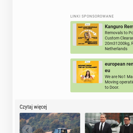
LINKI SPONSOROWANE
Kanguro Remo
Removals to Po
Custom Clearan
20m31200kg, R
Netherlands
european rem
eu
We are No1 Man
Moving operati
to Door.
Czytaj więcej