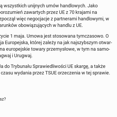
troną wszyst­kich unij­nych umów han­dlo­wych. Jako
o­ro­zu­mień za­war­tych przez UE z 70 krajami na
­czął więc ne­go­cja­cje z part­ne­ra­mi han­dlo­wy­mi, w
wa­run­ków obo­wią­zu­ją­cych w handlu z UE.
 życie 1 maja. Umowa jest sto­so­wa­na tym­cza­so­wo. O
a Eu­ro­pej­ska, której zależy na jak naj­szyb­szym otwar­
na eu­ro­pej­skie towary prze­my­sło­we, w tym na sa­mo­
ra­gwaj i Urugwaj.
a do Try­bu­na­łu Spra­wie­dli­wo­ści UE skargę, a także
 czasu wydania przez TSUE orze­cze­nia w tej sprawie.
isz?