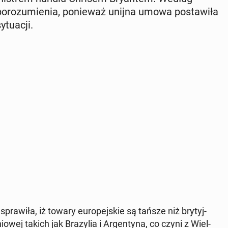
ro­zu­mie­nia, po­nie­waż unijna umowa po­sta­wi­ła
­tu­acji.
pra­wi­ła, iż towary eu­ro­pej­skie są tańsze niż bry­tyj­
ej takich jak Bra­zy­lia i Ar­gen­ty­na, co czyni z Wiel­