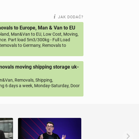
JAK DODAĆ?
vals to Europe, Man & Van to EU
land, Man&Van to EU, Low Cost, Moving,
ce. Part load 5m3/300kg - Full Load
emovals to Germany, Removals to
ovals moving shipping storage uk-
&Van, Removals, Shipping,
ng 6 days a week, Monday-Saturday, Door