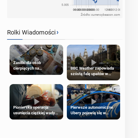
Źródło: currencybeacon.com
›
Rolki Wiadomości
Zasiłki dla osób
cierpiących na
BBC Weather zapowiada
schorzenia psychiczne
szóstą falę upałów w
Londynie
Pierwsze autonomiczne
Pionierska operacja
Ubery pojawią się w
usunięcia ciężkiej wady
Londynie jeszcze tego
wrodzonej płodu w łonie
lata
matki