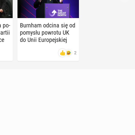
a po­
Burnham odcina się od
Partii
pomysłu powrotu UK
ce
do Unii Eu­ro­pej­skiej
2