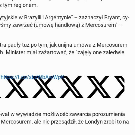
 z tym re­gio­nem.
j­skie w Bra­zy­lii i Ar­gen­ty­nie" – za­zna­czył Bryant, cy­
i­by­śmy zawrzeć (umowę han­dlo­wą) z Mer­co­su­rem" –
­ni­stra padły tuż po tym, jak unijna umowa z Mer­co­su­rem
 Mi­ni­ster miał za­żar­to­wać, że "zajęły one za­le­d­wie
l
https://t.co/sbzW­bAw­WpK
­wał w wy­wia­dzie moż­li­wość za­war­cia po­ro­zu­mie­nia
er­co­su­rem, ale nie prze­są­dził, że Londyn zrobi to na