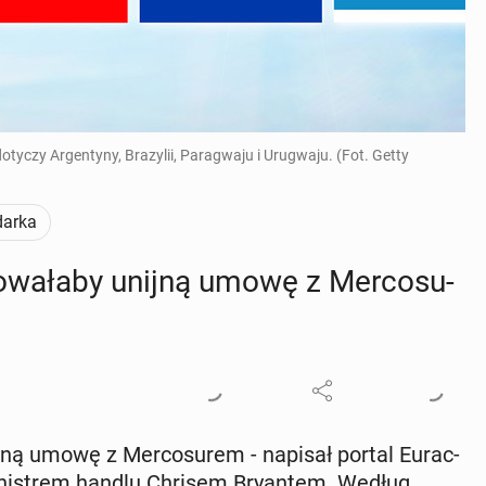
tyczy Argentyny, Brazylii, Paragwaju i Urugwaju. (Fot. Getty
arka
io­wa­ła­by unijną umowę z Mer­co­su­
nijną umowę z Mer­co­su­rem - napisał portal Eu­rac­
i­ni­strem handlu Chrisem Bry­an­tem. Według