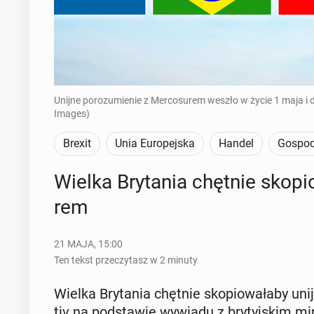
Unijne porozumienie z Mercosurem weszło w życie 1 maja i do
Images)
Brexit
Unia Europejska
Handel
Gospod
Wielka Bry­ta­nia chętnie sko­p
rem
21 MAJA, 15:00
Ten tekst przeczytasz w 2 minuty
Wielka Bry­ta­nia chętnie sko­pio­wa­ła­by u
tiv na pod­sta­wie wywiadu z bry­tyj­skim m