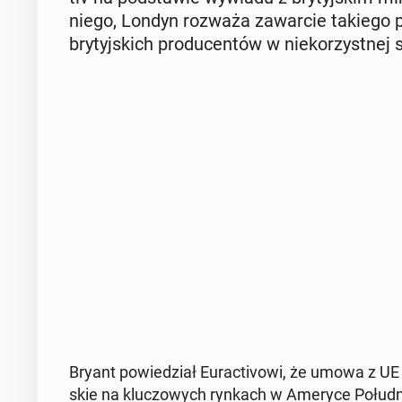
niego, Londyn rozważa za­war­cie takiego po­
bry­tyj­skich pro­du­cen­tów w nie­ko­rzyst­nej sy
Bryant po­wie­dział Eu­rac­ti­vo­wi, że umowa z UE s
skie na klu­czo­wych rynkach w Ameryce Po­łu­dnio­w